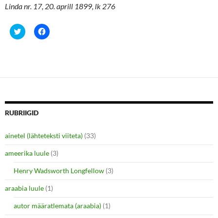
Linda nr. 17, 20. aprill 1899, lk 276
C
C
l
l
i
i
c
c
k
k
t
t
o
o
s
s
h
h
a
a
r
r
e
e
o
o
n
n
RUBRIIGID
T
F
w
a
i
c
ainetel (lähteteksti viiteta)
(33)
t
e
t
b
e
o
ameerika luule
(3)
r
o
(
k
O
(
Henry Wadsworth Longfellow
(3)
p
O
e
p
araabia luule
n
(1)
e
s
n
i
s
autor määratlemata (araabia)
(1)
n
i
n
n