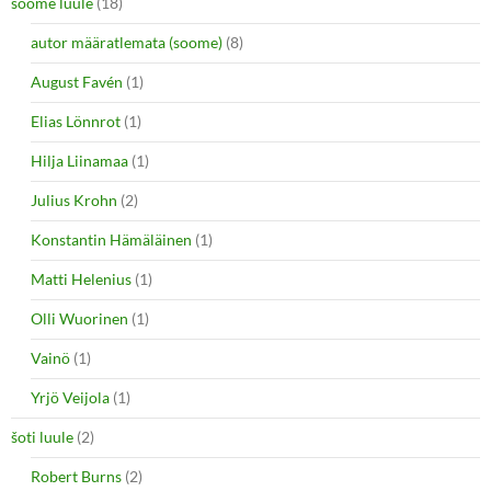
soome luule
(18)
autor määratlemata (soome)
(8)
August Favén
(1)
Elias Lönnrot
(1)
Hilja Liinamaa
(1)
Julius Krohn
(2)
Konstantin Hämäläinen
(1)
Matti Helenius
(1)
Olli Wuorinen
(1)
Vainö
(1)
Yrjö Veijola
(1)
šoti luule
(2)
Robert Burns
(2)