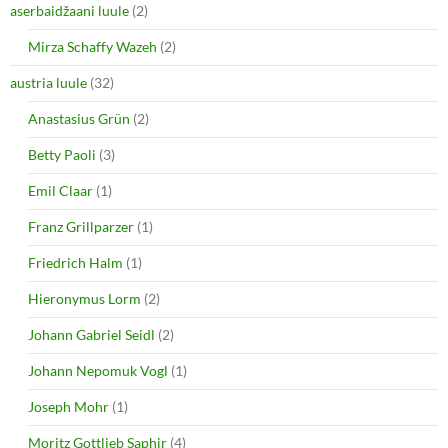
e
n
aserbaidžaani luule
(2)
w
e
w
w
i
w
Mirza Schaffy Wazeh
(2)
n
i
d
n
o
d
austria luule
(32)
w
o
)
w
Anastasius Grün
(2)
)
Betty Paoli
(3)
Emil Claar
(1)
Franz Grillparzer
(1)
Friedrich Halm
(1)
Hieronymus Lorm
(2)
Johann Gabriel Seidl
(2)
Johann Nepomuk Vogl
(1)
Joseph Mohr
(1)
Moritz Gottlieb Saphir
(4)