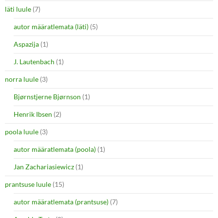
läti luule
(7)
autor määratlemata (läti)
(5)
Aspazija
(1)
J. Lautenbach
(1)
norra luule
(3)
Bjørnstjerne Bjørnson
(1)
Henrik Ibsen
(2)
poola luule
(3)
autor määratlemata (poola)
(1)
Jan Zachariasiewicz
(1)
prantsuse luule
(15)
autor määratlemata (prantsuse)
(7)