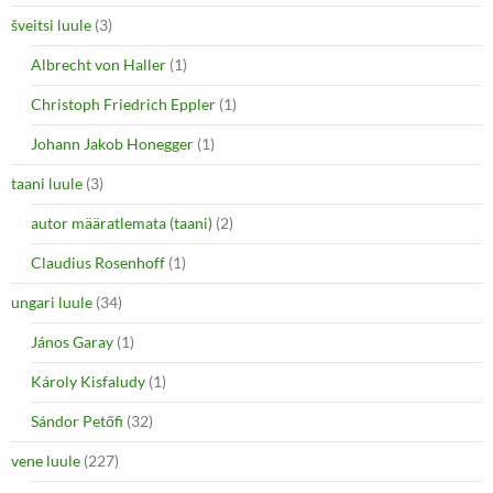
šveitsi luule
(3)
Albrecht von Haller
(1)
Christoph Friedrich Eppler
(1)
Johann Jakob Honegger
(1)
taani luule
(3)
autor määratlemata (taani)
(2)
Claudius Rosenhoff
(1)
ungari luule
(34)
János Garay
(1)
Károly Kisfaludy
(1)
Sándor Petőfi
(32)
vene luule
(227)