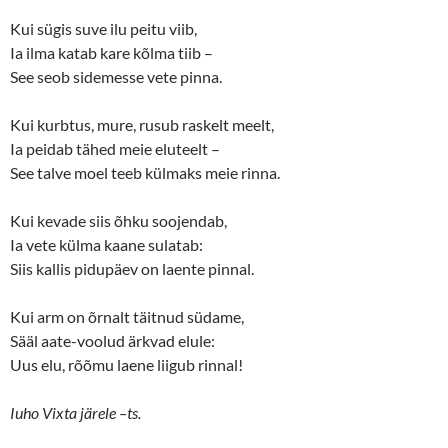
Kui sügis suve ilu peitu viib,
Ia ilma katab kare kõlma tiib –
See seob sidemesse vete pinna.
Kui kurbtus, mure, rusub raskelt meelt,
Ia peidab tähed meie eluteelt –
See talve moel teeb külmaks meie rinna.
Kui kevade siis õhku soojendab,
Ia vete külma kaane sulatab:
Siis kallis pidupäev on laente pinnal.
Kui arm on õrnalt täitnud südame,
Sääl aate-voolud ärkvad elule:
Uus elu, rõõmu laene liigub rinnal!
Iuho Vixta järele –ts.