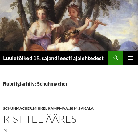
Otsi
Luuletõlked 19. sajandi eesti ajalehtedest
LIIGU
PEAME
SISU
JUURDE
Rubriigiarhiiv: Schuhmacher
SCHUHMACHER
,
MIHKEL KAMPMAA
,
1894
,
SAKALA
RIST TEE ÄÄRES