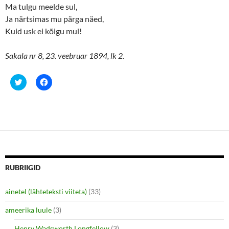
Ma tulgu meelde sul,
Ja närtsimas mu pärga näed,
Kuid usk ei kõigu mul!
Sakala nr 8, 23. veebruar 1894, lk 2.
C
C
l
l
i
i
c
c
k
k
t
t
o
o
s
s
h
h
a
a
r
r
e
e
o
o
n
n
RUBRIIGID
T
F
w
a
i
c
ainetel (lähteteksti viiteta)
(33)
t
e
t
b
e
o
ameerika luule
(3)
r
o
(
k
O
(
Henry Wadsworth Longfellow
(3)