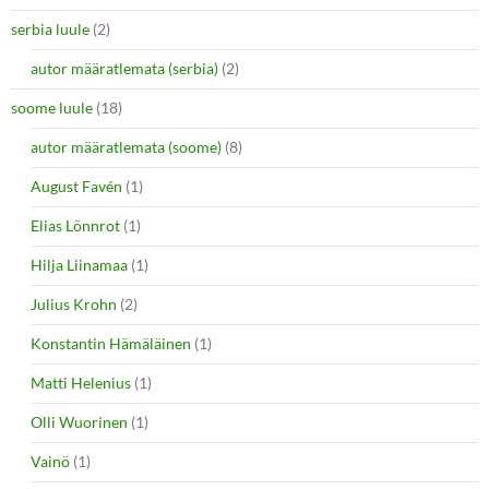
serbia luule
(2)
autor määratlemata (serbia)
(2)
soome luule
(18)
autor määratlemata (soome)
(8)
August Favén
(1)
Elias Lönnrot
(1)
Hilja Liinamaa
(1)
Julius Krohn
(2)
Konstantin Hämäläinen
(1)
Matti Helenius
(1)
Olli Wuorinen
(1)
Vainö
(1)