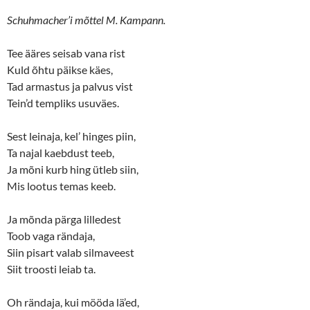
Schuhmacher’i mõttel M. Kampann.
Tee ääres seisab vana rist
Kuld õhtu päikse käes,
Tad armastus ja palvus vist
Tein’d templiks usuväes.
Sest leinaja, kel’ hinges piin,
Ta najal kaebdust teeb,
Ja mõni kurb hing ütleb siin,
Mis lootus temas keeb.
Ja mõnda pärga lilledest
Toob vaga rändaja,
Siin pisart valab silmaveest
Siit troosti leiab ta.
Oh rändaja, kui mööda lä’ed,