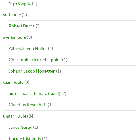
Yrjö Veijola
(1)
šoti luule
(2)
Robert Burns
(2)
šveitsi luule
(3)
Albrecht von Haller
(1)
Christoph Friedrich Eppler
(1)
Johann Jakob Honegger
(1)
taani luule
(3)
autor määratlemata (taani)
(2)
Claudius Rosenhoff
(1)
ungari luule
(34)
János Garay
(1)
Károly Kisfaludy
(1)