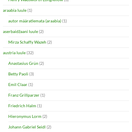
p
O
e
p
araabia luule
n
(1)
e
s
n
i
s
autor määratlemata (araabia)
(1)
n
i
n
n
e
n
aserbaidžaani luule
(2)
w
e
w
w
i
w
Mirza Schaffy Wazeh
(2)
n
i
d
n
o
d
austria luule
(32)
w
o
)
w
Anastasius Grün
(2)
)
Betty Paoli
(3)
Emil Claar
(1)
Franz Grillparzer
(1)
Friedrich Halm
(1)
Hieronymus Lorm
(2)
Johann Gabriel Seidl
(2)