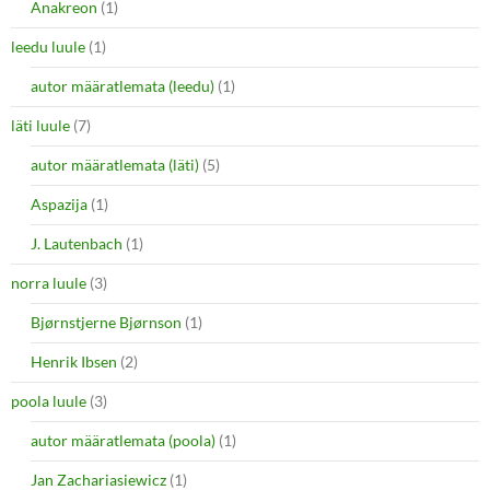
Anakreon
(1)
leedu luule
(1)
autor määratlemata (leedu)
(1)
läti luule
(7)
autor määratlemata (läti)
(5)
Aspazija
(1)
J. Lautenbach
(1)
norra luule
(3)
Bjørnstjerne Bjørnson
(1)
Henrik Ibsen
(2)
poola luule
(3)
autor määratlemata (poola)
(1)
Jan Zachariasiewicz
(1)