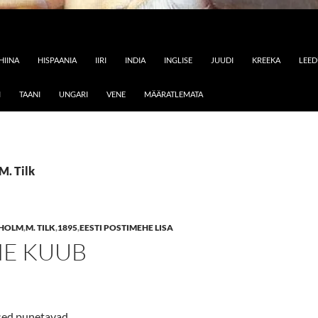
HIINA
HISPAANIA
IIRI
INDIA
INGLISE
JUUDI
KREEKA
LEE
I
TAANI
UNGARI
VENE
MÄÄRATLEMATA
M. Tilk
 HOLM
,
M. TILK
,
1895
,
EESTI POSTIMEHE LISA
NE KUUB
sed punetavad