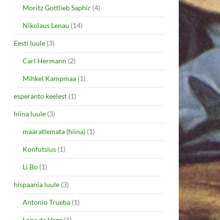
Moritz Gottlieb Saphir
(4)
Nikolaus Lenau
(14)
Eesti luule
(3)
Carl Hermann
(2)
Mihkel Kampmaa
(1)
esperanto keelest
(1)
hiina luule
(3)
määratlemata (hiina)
(1)
Konfutsius
(1)
Li Bo
(1)
hispaania luule
(3)
Antonio Trueba
(1)
Lope de Vega
(1)