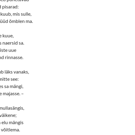
d pisarad:
kuub, mis sulle,
nüüd õmblen ma.
e kuue,
s naersid sa.
iste uue
d rinnasse.
b läks vanaks,
mitte see:
s sa mängi,
e majasse. –
mullasängis,
 väikene;
n elu mängis
i võitlema.