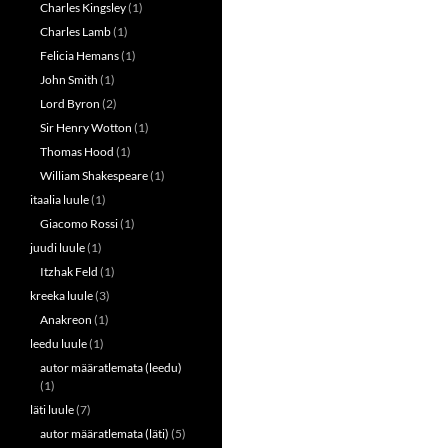
Charles Kingsley
(1)
Charles Lamb
(1)
Felicia Hemans
(1)
John Smith
(1)
Lord Byron
(2)
Sir Henry Wotton
(1)
Thomas Hood
(1)
William Shakespeare
(1)
itaalia luule
(1)
Giacomo Rossi
(1)
juudi luule
(1)
Itzhak Feld
(1)
kreeka luule
(3)
Anakreon
(1)
leedu luule
(1)
autor määratlemata (leedu)
(1)
läti luule
(7)
autor määratlemata (läti)
(5)