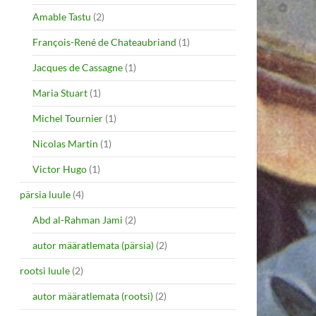
Amable Tastu
(2)
François-René de Chateaubriand
(1)
Jacques de Cassagne
(1)
Maria Stuart
(1)
Michel Tournier
(1)
Nicolas Martin
(1)
Victor Hugo
(1)
pärsia luule
(4)
Abd al-Rahman Jami
(2)
autor määratlemata (pärsia)
(2)
rootsi luule
(2)
autor määratlemata (rootsi)
(2)