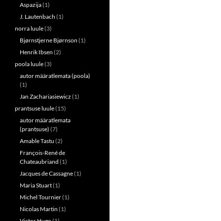
Aspazija
(1)
J. Lautenbach
(1)
norra luule
(3)
Bjørnstjerne Bjørnson
(1)
Henrik Ibsen
(2)
poola luule
(3)
autor määratlemata (poola)
(1)
Jan Zachariasiewicz
(1)
prantsuse luule
(15)
autor määratlemata
(prantsuse)
(7)
Amable Tastu
(2)
François-René de
Chateaubriand
(1)
Jacques de Cassagne
(1)
Maria Stuart
(1)
Michel Tournier
(1)
Nicolas Martin
(1)
Victor Hugo
(1)