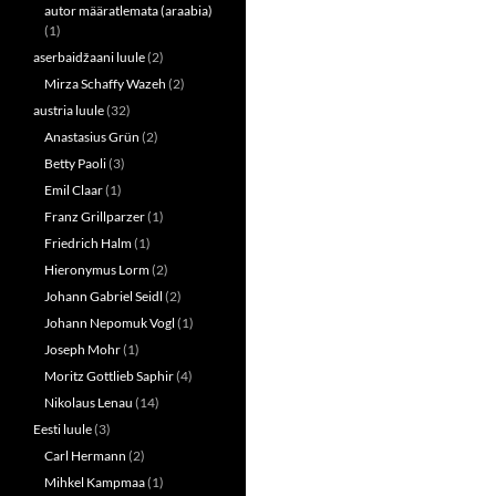
p
O
autor määratlemata (araabia)
e
p
n
e
(1)
s
n
aserbaidžaani luule
(2)
i
s
n
i
Mirza Schaffy Wazeh
(2)
n
n
e
n
austria luule
(32)
w
e
w
w
Anastasius Grün
(2)
i
w
n
i
Betty Paoli
(3)
d
n
o
d
Emil Claar
(1)
w
o
Franz Grillparzer
(1)
)
w
)
Friedrich Halm
(1)
Hieronymus Lorm
(2)
Johann Gabriel Seidl
(2)
Johann Nepomuk Vogl
(1)
Joseph Mohr
(1)
Moritz Gottlieb Saphir
(4)
Nikolaus Lenau
(14)
Eesti luule
(3)
Carl Hermann
(2)
Mihkel Kampmaa
(1)