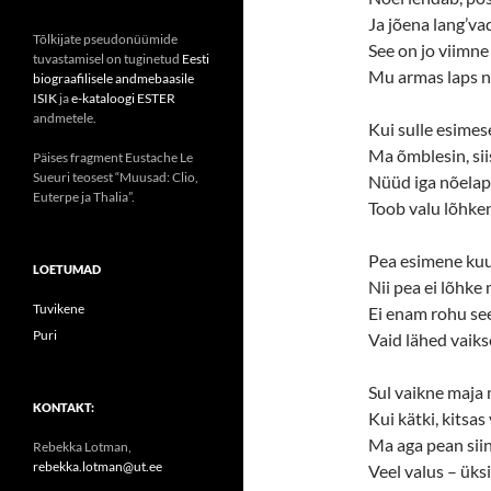
Ja jõena lang’va
Tõlkijate pseudonüümide
See on jo viimne 
tuvastamisel on tuginetud
Eesti
Mu armas laps 
biograafilisele andmebaasile
ISIK
ja
e-kataloogi ESTER
andmetele.
Kui sulle esimes
Ma õmblesin, sii
Päises fragment Eustache Le
Sueuri teosest “Muusad: Clio,
Nüüd iga nõelap
Euterpe ja Thalia”.
Toob valu lõhken
Pea esimene kuu
LOETUMAD
Nii pea ei lõhke 
Tuvikene
Ei enam rohu see
Puri
Vaid lähed vaiks
Sul vaikne maja 
KONTAKT:
Kui kätki, kitsas
Ma aga pean sii
Rebekka Lotman,
rebekka.lotman@ut.ee
Veel valus – üks