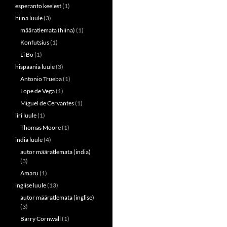
esperanto keelest
(1)
hiina luule
(3)
määratlemata (hiina)
(1)
Konfutsius
(1)
Li Bo
(1)
hispaania luule
(3)
Antonio Trueba
(1)
Lope de Vega
(1)
Miguel de Cervantes
(1)
iiri luule
(1)
Thomas Moore
(1)
india luule
(4)
autor määratlemata (india)
(3)
Amaru
(1)
inglise luule
(13)
autor määratlemata (inglise)
(3)
Barry Cornwall
(1)