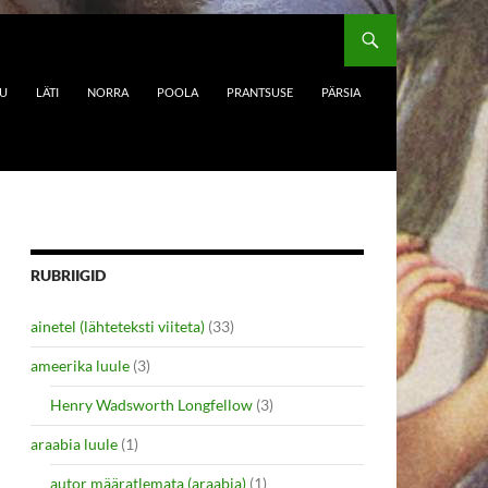
DU
LÄTI
NORRA
POOLA
PRANTSUSE
PÄRSIA
RUBRIIGID
ainetel (lähteteksti viiteta)
(33)
ameerika luule
(3)
Henry Wadsworth Longfellow
(3)
araabia luule
(1)
autor määratlemata (araabia)
(1)