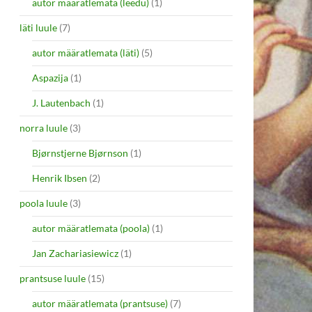
autor määratlemata (leedu)
(1)
läti luule
(7)
autor määratlemata (läti)
(5)
Aspazija
(1)
J. Lautenbach
(1)
norra luule
(3)
Bjørnstjerne Bjørnson
(1)
Henrik Ibsen
(2)
poola luule
(3)
autor määratlemata (poola)
(1)
Jan Zachariasiewicz
(1)
prantsuse luule
(15)
autor määratlemata (prantsuse)
(7)