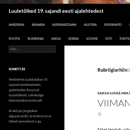
Otsi
Luuletõlked 19. sajandi eesti ajalehtedest
LIIGU SISU JUURDE
AMEERIKA
ARAABIA
ASERBAIDŽAANI
AUSTRIA
ESPERANTO
ROOTSI
RUMEENIA
SAKSA
SERBIA
SOOME
ŠOTI
ŠVEITS
Otsi:
SONETT.EE
Rubriigiarhiiv: 
Veebilehel avaldatakse 19.
sajandi eestikeelsetes
ajalehtedes ilmunud
SAKSA LUULE
,
MIA
luuletõlkeid. Lehekülge
VIIMA
täiendatakse jooksvalt.
Ärakirjas järgitakse
algupärandit, erandina on w-
tähed asendatud v-ga.
Nõel lendab, põ