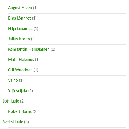
August Favén
(1)
Elias Lönnrot
(1)
Hilja Liinamaa
(1)
Julius Krohn
(2)
Konstantin Hämäläinen
(1)
Matti Helenius
(1)
Olli Wuorinen
(1)
Vainö
(1)
Yrjö Veijola
(1)
šoti luule
(2)
Robert Burns
(2)
šveitsi luule
(3)