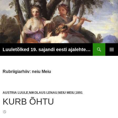
Otsi
Luuletõlked 19. sajandi eesti ajalehtedest
LIIGU
PEAME
SISU
JUURDE
Rubriigiarhiiv: neiu Meiu
AUSTRIA LUULE
,
NIKOLAUS LENAU
,
NEIU MEIU
,
1891
KURB ÕHTU