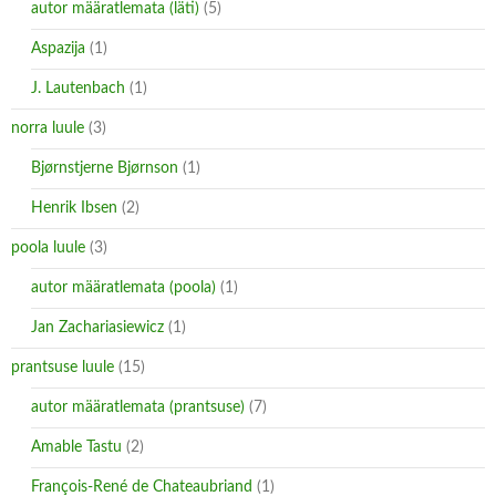
autor määratlemata (läti)
(5)
Aspazija
(1)
J. Lautenbach
(1)
norra luule
(3)
Bjørnstjerne Bjørnson
(1)
Henrik Ibsen
(2)
poola luule
(3)
autor määratlemata (poola)
(1)
Jan Zachariasiewicz
(1)
prantsuse luule
(15)
autor määratlemata (prantsuse)
(7)
Amable Tastu
(2)
François-René de Chateaubriand
(1)