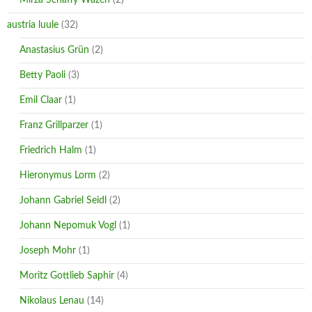
n
i
d
n
o
d
austria luule
(32)
w
o
)
w
Anastasius Grün
)
(2)
Betty Paoli
(3)
Emil Claar
(1)
Franz Grillparzer
(1)
Friedrich Halm
(1)
Hieronymus Lorm
(2)
Johann Gabriel Seidl
(2)
Johann Nepomuk Vogl
(1)
Joseph Mohr
(1)
Moritz Gottlieb Saphir
(4)
Nikolaus Lenau
(14)