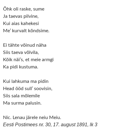
Õhk oli raske, sume
Ja taevas pilvine,
Kui aias kahekesi
Me’ kurvalt kõndsime.
Ei tähte võinud näha
Siis taeva võlvila,
Kõik näi’s, et meie armgi
Ka pidi kustuma.
Kui lahkuma ma pidin
Head ööd sull’ soovisin,
Siis sala mõlemile
Ma surma palusin.
Nic. Lenau järele neiu Meiu.
Eesti Postimees nr. 30, 17. august 1891, lk 3