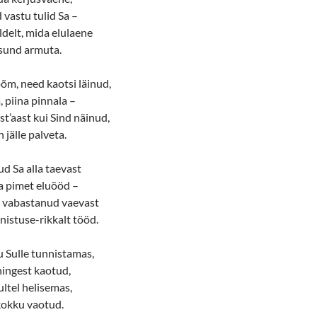
 vastu tulid Sa –
ldelt, mida elulaene
isund armuta.
õm, need kaotsi läinud,
, piina pinnala –
st’aast kui Sind näinud,
 jälle palveta.
ud Sa alla taevast
a pimet eluööd –
 vabastanud vaevast
istuse-rikkalt tööd.
Sulle tunnistamas,
hingest kaotud,
ultel helisemas,
kokku vaotud.