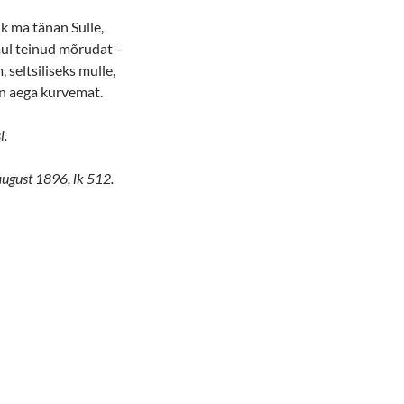
k ma tänan Sulle,
ul teinud mõrudat –
 seltsiliseks mulle,
dan aega kurvemat.
i.
 august 1896, lk 512.