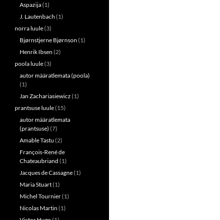
Aspazija
(1)
J. Lautenbach
(1)
norra luule
(3)
Bjørnstjerne Bjørnson
(1)
Henrik Ibsen
(2)
poola luule
(3)
autor määratlemata (poola)
(1)
Jan Zachariasiewicz
(1)
prantsuse luule
(15)
autor määratlemata
(prantsuse)
(7)
Amable Tastu
(2)
François-René de
Chateaubriand
(1)
Jacques de Cassagne
(1)
Maria Stuart
(1)
Michel Tournier
(1)
Nicolas Martin
(1)
Victor Hugo
(1)