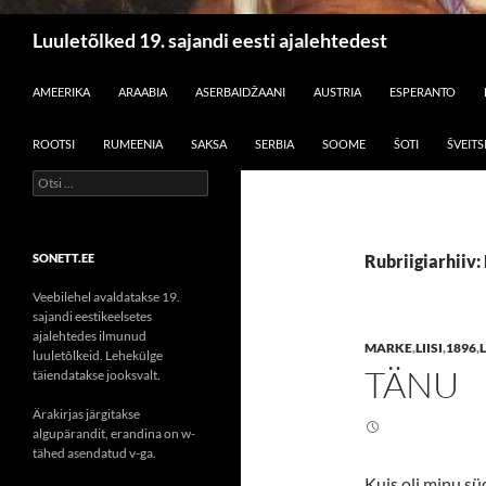
Otsi
Luuletõlked 19. sajandi eesti ajalehtedest
LIIGU SISU JUURDE
AMEERIKA
ARAABIA
ASERBAIDŽAANI
AUSTRIA
ESPERANTO
ROOTSI
RUMEENIA
SAKSA
SERBIA
SOOME
ŠOTI
ŠVEITS
Otsi:
SONETT.EE
Rubriigiarhiiv: 
Veebilehel avaldatakse 19.
sajandi eestikeelsetes
ajalehtedes ilmunud
MARKE
,
LIISI
,
1896
,
luuletõlkeid. Lehekülge
TÄNU
täiendatakse jooksvalt.
Ärakirjas järgitakse
algupärandit, erandina on w-
tähed asendatud v-ga.
Kuis oli minu sü