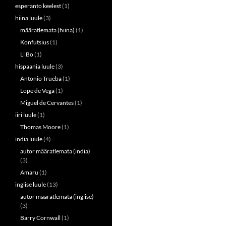
esperanto keelest
(1)
hiina luule
(3)
määratlemata (hiina)
(1)
Konfutsius
(1)
Li Bo
(1)
hispaania luule
(3)
Antonio Trueba
(1)
Lope de Vega
(1)
Miguel de Cervantes
(1)
iiri luule
(1)
Thomas Moore
(1)
india luule
(4)
autor määratlemata (india)
(3)
Amaru
(1)
inglise luule
(13)
autor määratlemata (inglise)
(3)
Barry Cornwall
(1)