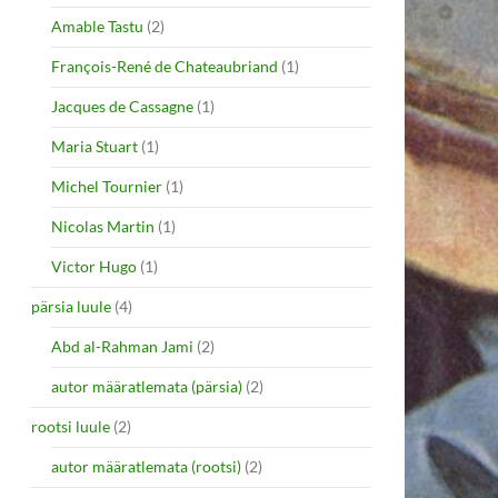
Amable Tastu
(2)
François-René de Chateaubriand
(1)
Jacques de Cassagne
(1)
Maria Stuart
(1)
Michel Tournier
(1)
Nicolas Martin
(1)
Victor Hugo
(1)
pärsia luule
(4)
Abd al-Rahman Jami
(2)
autor määratlemata (pärsia)
(2)
rootsi luule
(2)
autor määratlemata (rootsi)
(2)