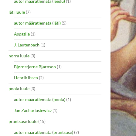
autor määratlemata (leedu)
(1)
läti luule
(7)
autor määratlemata (läti)
(5)
Aspazija
(1)
J. Lautenbach
(1)
norra luule
(3)
Bjørnstjerne Bjørnson
(1)
Henrik Ibsen
(2)
poola luule
(3)
autor määratlemata (poola)
(1)
Jan Zachariasiewicz
(1)
prantsuse luule
(15)
autor määratlemata (prantsuse)
(7)