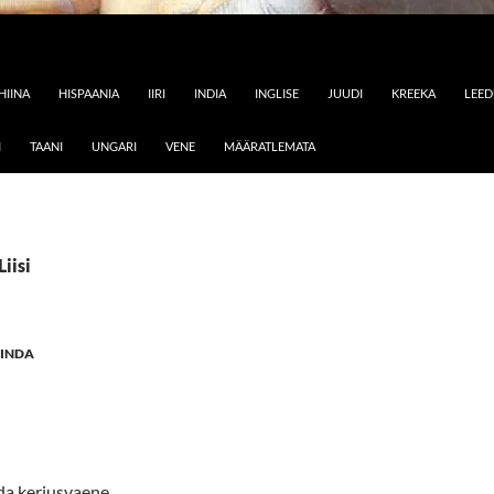
HIINA
HISPAANIA
IIRI
INDIA
INGLISE
JUUDI
KREEKA
LEE
I
TAANI
UNGARI
VENE
MÄÄRATLEMATA
Liisi
LINDA
da kerjusvaene,