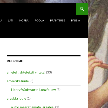
DU
LÄTI
NORRA
POOLA
PRANTSUSE
PÄRSIA
RUBRIIGID
ainetel (lähteteksti viiteta)
(33)
ameerika luule
(3)
Henry Wadsworth Longfellow
(3)
araabia luule
(1)
autor määratlemata (araabia)
(1)