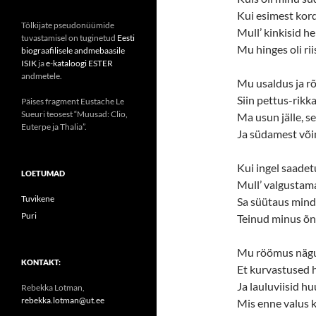
Kui esimest kord
Tõlkijate pseudonüümide
Mull’ kinkisid he
tuvastamisel on tuginetud
Eesti
Mu hinges oli ri
biograafilisele andmebaasile
ISIK
ja
e-kataloogi ESTER
andmetele.
Mu usaldus ja rõ
Siin pettus-rikka
Päises fragment Eustache Le
Sueuri teosest “Muusad: Clio,
Ma usun jälle, se
Euterpe ja Thalia”.
Ja südamest võin
Kui ingel saadet
LOETUMAD
Mull’ valgustam
Tuvikene
Sa süütaus mind
Puri
Teinud minus õnn
Mu röömus nägu 
KONTAKT:
Et kurvastused 
Ja lauluviisid hu
Rebekka Lotman,
rebekka.lotman@ut.ee
Mis enne valus 