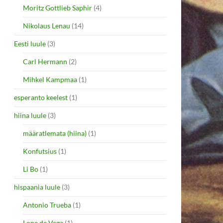
Moritz Gottlieb Saphir
(4)
Nikolaus Lenau
(14)
Eesti luule
(3)
Carl Hermann
(2)
Mihkel Kampmaa
(1)
esperanto keelest
(1)
hiina luule
(3)
määratlemata (hiina)
(1)
Konfutsius
(1)
Li Bo
(1)
hispaania luule
(3)
Antonio Trueba
(1)
Lope de Vega
(1)