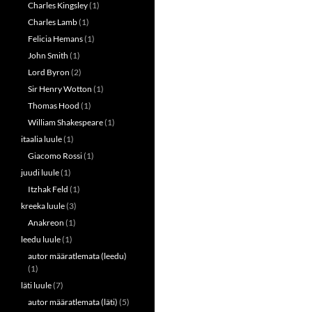
Charles Kingsley
(1)
Charles Lamb
(1)
Felicia Hemans
(1)
John Smith
(1)
Lord Byron
(2)
Sir Henry Wotton
(1)
Thomas Hood
(1)
William Shakespeare
(1)
itaalia luule
(1)
Giacomo Rossi
(1)
juudi luule
(1)
Itzhak Feld
(1)
kreeka luule
(3)
Anakreon
(1)
leedu luule
(1)
autor määratlemata (leedu)
(1)
läti luule
(7)
autor määratlemata (läti)
(5)