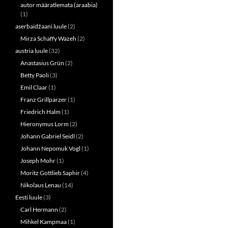
i
c
autor määratlemata (araabia)
t
e
(1)
t
b
e
o
aserbaidžaani luule
(2)
r
o
(
k
Mirza Schaffy Wazeh
(2)
O
(
p
O
austria luule
(32)
e
p
n
e
Anastasius Grün
(2)
s
n
Betty Paoli
(3)
i
s
n
i
Emil Claar
(1)
n
n
e
n
Franz Grillparzer
(1)
w
e
w
w
Friedrich Halm
(1)
i
w
n
i
Hieronymus Lorm
(2)
d
n
o
d
Johann Gabriel Seidl
(2)
w
o
Johann Nepomuk Vogl
(1)
)
w
)
Joseph Mohr
(1)
Moritz Gottlieb Saphir
(4)
Nikolaus Lenau
(14)
Eesti luule
(3)
Carl Hermann
(2)
Mihkel Kampmaa
(1)