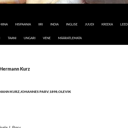
HIINA
HISPAANIA
IIRI
INDIA
INGLISE
JUUDI
KREEKA
LEE
I
TAANI
UNGARI
VENE
MÄÄRATLEMATA
: Hermann Kurz
MANN KURZ
,
JOHANNES PARV
,
1898
,
OLEVIK
ele J. Parv.