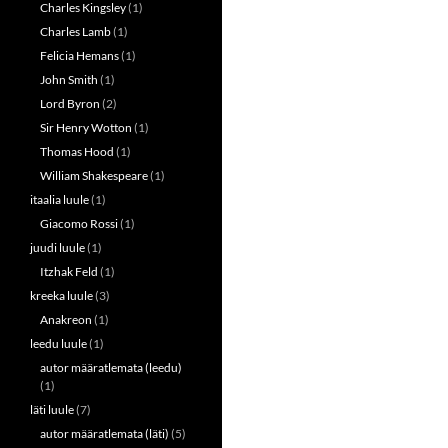
Charles Kingsley
(1)
Charles Lamb
(1)
Felicia Hemans
(1)
John Smith
(1)
Lord Byron
(2)
Sir Henry Wotton
(1)
Thomas Hood
(1)
William Shakespeare
(1)
itaalia luule
(1)
Giacomo Rossi
(1)
juudi luule
(1)
Itzhak Feld
(1)
kreeka luule
(3)
Anakreon
(1)
leedu luule
(1)
autor määratlemata (leedu)
(1)
läti luule
(7)
autor määratlemata (läti)
(5)