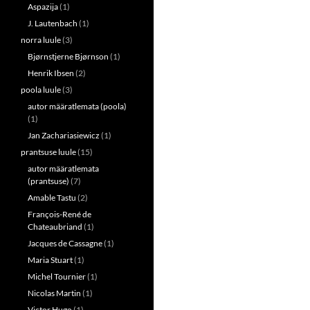
Aspazija
(1)
J. Lautenbach
(1)
norra luule
(3)
Bjørnstjerne Bjørnson
(1)
Henrik Ibsen
(2)
poola luule
(3)
autor määratlemata (poola)
(1)
Jan Zachariasiewicz
(1)
prantsuse luule
(15)
autor määratlemata
(prantsuse)
(7)
Amable Tastu
(2)
François-René de
Chateaubriand
(1)
Jacques de Cassagne
(1)
Maria Stuart
(1)
Michel Tournier
(1)
Nicolas Martin
(1)
Victor Hugo
(1)