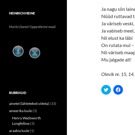
Ja nagu siin lain
HEINRICH HEINE
Nüüd ruttavad t
Ja väriseb veski,
Moritz Daniel Oppenheimi maal.
Ja vabiseb meel,
Nii elust ka läbi
On rutata mul –
Nii väriseb maa
Mu jalgade all!
Olevik nr. 15, 14.
C
C
l
l
RUBRIIGID
i
i
c
c
ainetel (lähteteksti viiteta)
(33)
k
k
t
t
ameerika luule
(3)
o
o
s
s
Henry Wadsworth
h
h
Longfellow
(3)
a
a
r
r
araabia luule
(1)
e
e