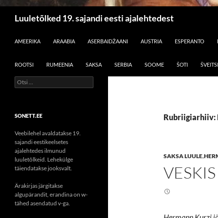
Otsi
Luuletõlked 19. sajandi eesti ajalehtedest
LIIGU SISU JUURDE
AMEERIKA
ARAABIA
ASERBAIDŽAANI
AUSTRIA
ESPERANTO
ROOTSI
RUMEENIA
SAKSA
SERBIA
SOOME
ŠOTI
ŠVEITS
Otsi:
SONETT.EE
Rubriigiarhiiv
Veebilehel avaldatakse 19.
sajandi eestikeelsetes
ajalehtedes ilmunud
SAKSA LUULE
,
HER
luuletõlkeid. Lehekülge
VESKIS
täiendatakse jooksvalt.
Ärakirjas järgitakse
algupärandit, erandina on w-
tähed asendatud v-ga.
Hermann Kurzi jär