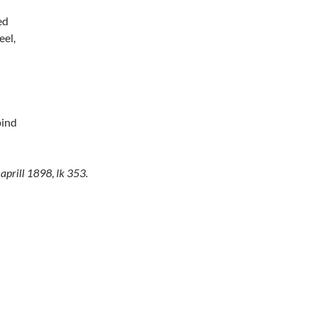
ed
eel,
pind
 aprill 1898, lk 353.