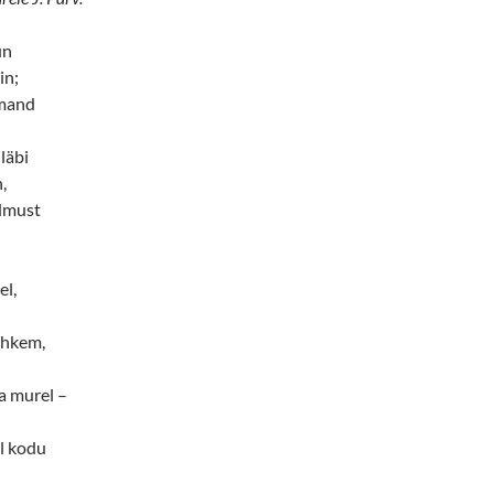
un
in;
rmand
läbi
,
dmust
el,
ohkem,
a murel –
l kodu