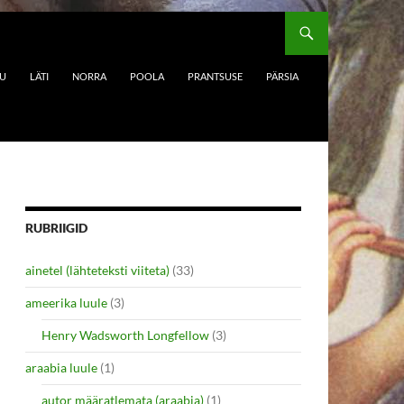
DU
LÄTI
NORRA
POOLA
PRANTSUSE
PÄRSIA
RUBRIIGID
ainetel (lähteteksti viiteta)
(33)
ameerika luule
(3)
Henry Wadsworth Longfellow
(3)
araabia luule
(1)
autor määratlemata (araabia)
(1)