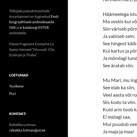
Tõlkijate pseudonüümide
Häämeelega ist
tuvastamisel on tuginetud
Eesti
Ma veskis kui võ
biograafilisele andmebaasile
ISIK
ja
e-kataloogi ESTER
Siin väriseb põ
andmetele.
Ja vabiseb sein;
See hingest käib 
Päises fragment Eustache Le
Sueuri teosest “Muusad: Clio,
Kui kartus ja piin
Euterpe ja Thalia”.
Ja mõndagi tun
See äratab siin.
LOETUMAD
Mu Mari, mu ing
Tuvikene
See elab ka siin,
Puri
Veel aasta või r
Siis kodu ta viin.
Kuid arm toob k
KONTAKT:
Ei midagi saa,
Mul puudub vee
Rebekka Lotman,
rebekka.lotman@ut.ee
Ja maja ja maa!