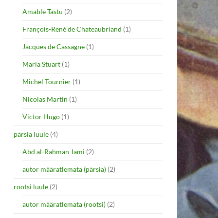
Amable Tastu
(2)
François-René de Chateaubriand
(1)
Jacques de Cassagne
(1)
Maria Stuart
(1)
Michel Tournier
(1)
Nicolas Martin
(1)
Victor Hugo
(1)
pärsia luule
(4)
Abd al-Rahman Jami
(2)
autor määratlemata (pärsia)
(2)
rootsi luule
(2)
autor määratlemata (rootsi)
(2)