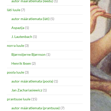
autor määratlemata (leedu)
(1)
läti luule
(7)
autor määratlemata (läti)
(5)
Aspazija
(1)
J. Lautenbach
(1)
norra luule
(3)
Bjørnstjerne Bjørnson
(1)
Henrik Ibsen
(2)
poola luule
(3)
autor määratlemata (poola)
(1)
Jan Zachariasiewicz
(1)
prantsuse luule
(15)
autor määratlemata (prantsuse)
(7)