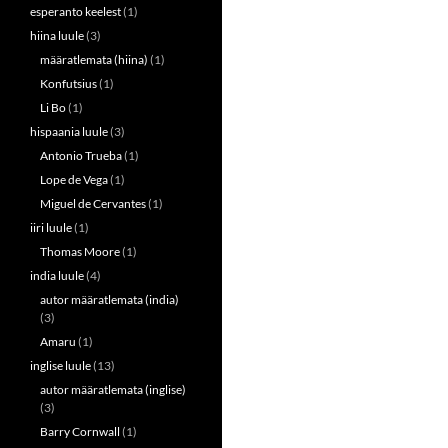
esperanto keelest
(1)
hiina luule
(3)
määratlemata (hiina)
(1)
Konfutsius
(1)
Li Bo
(1)
hispaania luule
(3)
Antonio Trueba
(1)
Lope de Vega
(1)
Miguel de Cervantes
(1)
iiri luule
(1)
Thomas Moore
(1)
india luule
(4)
autor määratlemata (india)
(3)
Amaru
(1)
inglise luule
(13)
autor määratlemata (inglise)
(3)
Barry Cornwall
(1)