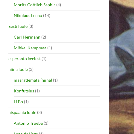
Moritz Gottlieb Saphir
(4)
Nikolaus Lenau
(14)
Eesti luule
(3)
Carl Hermann
(2)
Mihkel Kampmaa
(1)
esperanto keelest
(1)
hiina luule
(3)
määratlemata (hiina)
(1)
Konfutsius
(1)
Li Bo
(1)
hispaania luule
(3)
Antonio Trueba
(1)
Lope de Vega
(1)