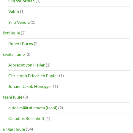
Olli Wuorinen
(1)
Vainö
(1)
Yrjö Veijola
(1)
šoti luule
(2)
Robert Burns
(2)
šveitsi luule
(3)
Albrecht von Haller
(1)
Christoph Friedrich Eppler
(1)
Johann Jakob Honegger
(1)
taani luule
(3)
autor määratlemata (taani)
(2)
Claudius Rosenhoff
(1)
ungari luule
(34)