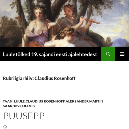
Otsi
Luuletõlked 19. sajandi eesti ajalehtedest
LIIGU
PEAME
SISU
JUURDE
Rubriigiarhiiv: Claudius Rosenhoff
TAANI LUULE
,
CLAUDIUS ROSENHOFF
,
ALEKSANDER MARTIN
SAAR
,
1892
,
OLEVIK
PUUSEPP