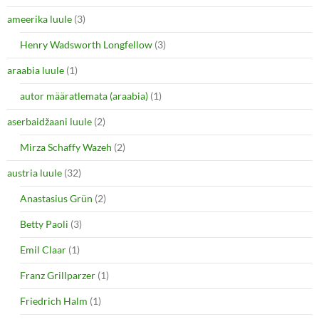
t
b
e
o
ameerika luule
(3)
r
o
(
k
O
(
Henry Wadsworth Longfellow
(3)
p
O
e
p
araabia luule
n
(1)
e
s
n
i
s
autor määratlemata (araabia)
(1)
n
i
n
n
e
n
aserbaidžaani luule
(2)
w
e
w
w
i
w
Mirza Schaffy Wazeh
(2)
n
i
d
n
o
d
austria luule
(32)
w
o
)
w
Anastasius Grün
(2)
)
Betty Paoli
(3)
Emil Claar
(1)
Franz Grillparzer
(1)
Friedrich Halm
(1)