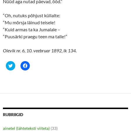
Nüüd aga nutad päevad, ööd.”
“Oh, nutuks põhjust küllalte:
“Mu mõrsja läinud teisele!
“Kuid armas ta ka Jumalale –
“Puusärki praegu teen ma talle!”
Olevik nr. 6, 10. veebruar 1892, lk 134.
C
C
l
l
i
i
c
c
k
k
t
t
o
o
s
s
h
h
a
a
r
r
e
e
o
o
n
n
RUBRIIGID
T
F
w
a
i
c
ainetel (lähteteksti viiteta)
(33)
t
e