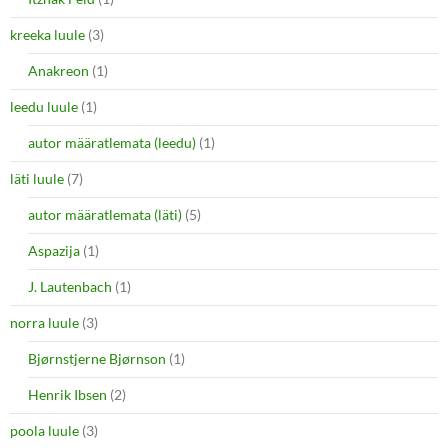
kreeka luule
(3)
Anakreon
(1)
leedu luule
(1)
autor määratlemata (leedu)
(1)
läti luule
(7)
autor määratlemata (läti)
(5)
Aspazija
(1)
J. Lautenbach
(1)
norra luule
(3)
Bjørnstjerne Bjørnson
(1)
Henrik Ibsen
(2)
poola luule
(3)