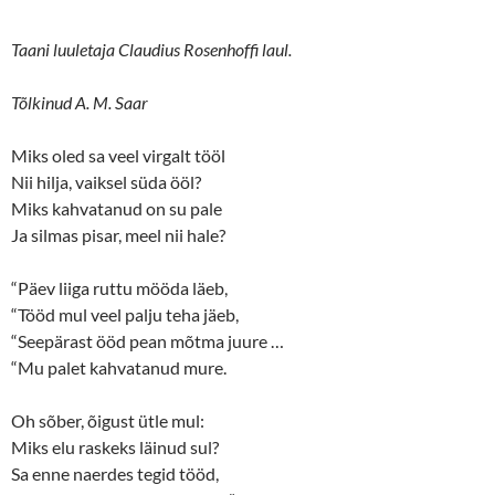
Taani luuletaja Claudius Rosenhoffi laul.
Tõlkinud A. M. Saar
Miks oled sa veel virgalt tööl
Nii hilja, vaiksel süda ööl?
Miks kahvatanud on su pale
Ja silmas pisar, meel nii hale?
“Päev liiga ruttu mööda läeb,
“Tööd mul veel palju teha jäeb,
“Seepärast ööd pean mõtma juure …
“Mu palet kahvatanud mure.
Oh sõber, õigust ütle mul:
Miks elu raskeks läinud sul?
Sa enne naerdes tegid tööd,