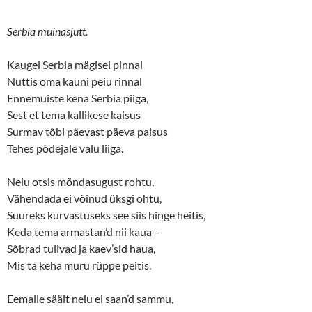
Serbia muinasjutt.
Kaugel Serbia mägisel pinnal
Nuttis oma kauni peiu rinnal
Ennemuiste kena Serbia piiga,
Sest et tema kallikese kaisus
Surmav tõbi päevast päeva paisus
Tehes põdejale valu liiga.
Neiu otsis mõndasugust rohtu,
Vähendada ei võinud üksgi ohtu,
Suureks kurvastuseks see siis hinge heitis,
Keda tema armastan’d nii kaua –
Sõbrad tulivad ja kaev’sid haua,
Mis ta keha muru rüppe peitis.
Eemalle säält neiu ei saan’d sammu,