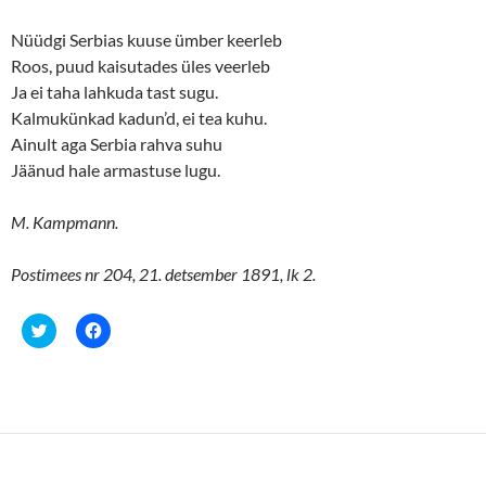
Nüüdgi Serbias kuuse ümber keerleb
Roos, puud kaisutades üles veerleb
Ja ei taha lahkuda tast sugu.
Kalmukünkad kadun’d, ei tea kuhu.
Ainult aga Serbia rahva suhu
Jäänud hale armastuse lugu.
M. Kampmann.
Postimees nr 204, 21. detsember 1891, lk 2.
C
C
l
l
i
i
c
c
k
k
t
t
o
o
s
s
h
h
a
a
r
r
e
e