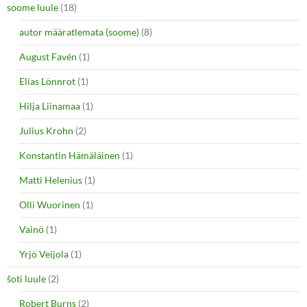
soome luule
(18)
autor määratlemata (soome)
(8)
August Favén
(1)
Elias Lönnrot
(1)
Hilja Liinamaa
(1)
Julius Krohn
(2)
Konstantin Hämäläinen
(1)
Matti Helenius
(1)
Olli Wuorinen
(1)
Vainö
(1)
Yrjö Veijola
(1)
šoti luule
(2)
Robert Burns
(2)