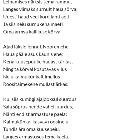
Leinamises närtsis tema rammu,
Langes viimaks surnult haua sõrva;
Uuest’ haud veel kord lahti aeti
Ja siis neiu surnukeha maeti
Oma armsa kallikese kõrva. –
Ajad läksid lennul. Nooremehe
Haua pääle asus kaunis ehe:
Kena kuusepuuke hauast tärkas,
Ning ta kõrval kosutavas vilus
Neiu kalmukünkalt imeilus
Roositaimekene mullast ärkas.
Kui siis kumbgi ajajooksul suurdus
Sala sõprus nende vahel juurdus,
Nähti endist armastuse paela:
Kalmukünkal kasvav roosineiu,
Tundis ära oma kuusepeiu,
Langes armastuses tema kaela.