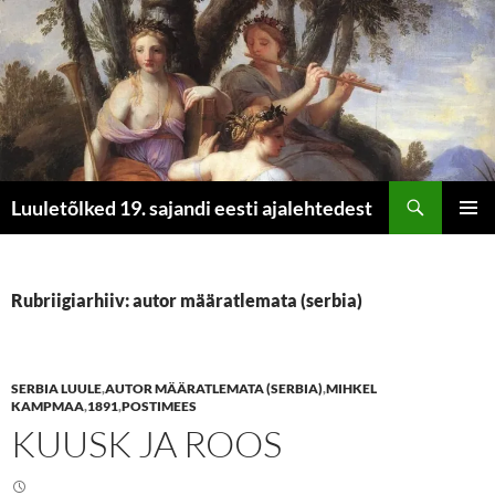
Otsi
Luuletõlked 19. sajandi eesti ajalehtedest
LIIGU
PEAME
SISU
JUURDE
Rubriigiarhiiv: autor määratlemata (serbia)
SERBIA LUULE
,
AUTOR MÄÄRATLEMATA (SERBIA)
,
MIHKEL
KAMPMAA
,
1891
,
POSTIMEES
KUUSK JA ROOS