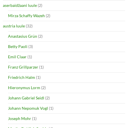
e
n
aserbaidžaani luule
(2)
w
e
w
w
i
w
Mirza Schaffy Wazeh
(2)
n
i
d
n
o
d
austria luule
(32)
w
o
)
w
Anastasius Grün
(2)
)
Betty Paoli
(3)
Emil Claar
(1)
Franz Grillparzer
(1)
Friedrich Halm
(1)
Hieronymus Lorm
(2)
Johann Gabriel Seidl
(2)
Johann Nepomuk Vogl
(1)
Joseph Mohr
(1)