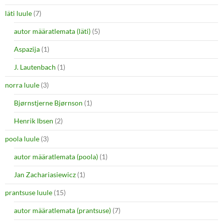
läti luule
(7)
autor määratlemata (läti)
(5)
Aspazija
(1)
J. Lautenbach
(1)
norra luule
(3)
Bjørnstjerne Bjørnson
(1)
Henrik Ibsen
(2)
poola luule
(3)
autor määratlemata (poola)
(1)
Jan Zachariasiewicz
(1)
prantsuse luule
(15)
autor määratlemata (prantsuse)
(7)