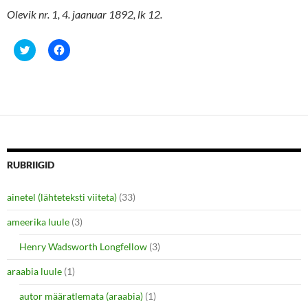
Olevik nr. 1, 4. jaanuar 1892, lk 12.
C
C
l
l
i
i
c
c
k
k
t
t
o
o
s
s
h
h
a
a
r
r
e
e
o
o
n
n
RUBRIIGID
T
F
w
a
i
c
ainetel (lähteteksti viiteta)
(33)
t
e
t
b
e
o
ameerika luule
(3)
r
o
(
k
O
(
Henry Wadsworth Longfellow
(3)
p
O
e
p
araabia luule
n
(1)
e
s
n
i
s
autor määratlemata (araabia)
(1)
n
i
n
n