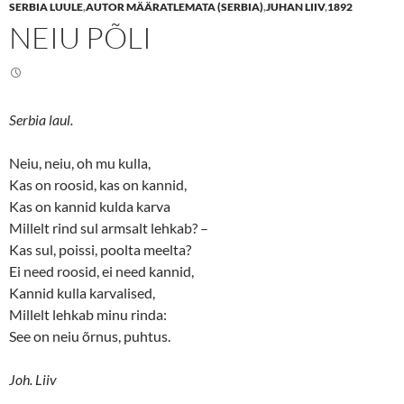
SERBIA LUULE
,
AUTOR MÄÄRATLEMATA (SERBIA)
,
JUHAN LIIV
,
1892
o
o
n
n
NEIU PÕLI
T
F
w
a
i
c
t
e
t
b
e
o
r
o
(
k
Serbia laul.
O
(
p
O
e
p
n
e
Neiu, neiu, oh mu kulla,
s
n
Kas on roosid, kas on kannid,
i
s
n
i
Kas on kannid kulda karva
n
n
e
n
Millelt rind sul armsalt lehkab? –
w
e
w
w
Kas sul, poissi, poolta meelta?
i
w
n
i
Ei need roosid, ei need kannid,
d
n
o
d
Kannid kulla karvalised,
w
o
Millelt lehkab minu rinda:
)
w
)
See on neiu õrnus, puhtus.
Joh. Liiv