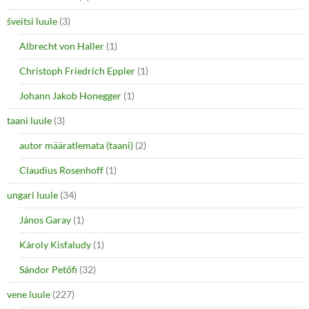
šveitsi luule
(3)
Albrecht von Haller
(1)
Christoph Friedrich Eppler
(1)
Johann Jakob Honegger
(1)
taani luule
(3)
autor määratlemata (taani)
(2)
Claudius Rosenhoff
(1)
ungari luule
(34)
János Garay
(1)
Károly Kisfaludy
(1)
Sándor Petőfi
(32)
vene luule
(227)