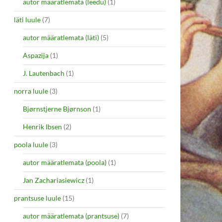
autor määratlemata (leedu)
(1)
läti luule
(7)
autor määratlemata (läti)
(5)
Aspazija
(1)
J. Lautenbach
(1)
norra luule
(3)
Bjørnstjerne Bjørnson
(1)
Henrik Ibsen
(2)
poola luule
(3)
autor määratlemata (poola)
(1)
Jan Zachariasiewicz
(1)
prantsuse luule
(15)
autor määratlemata (prantsuse)
(7)