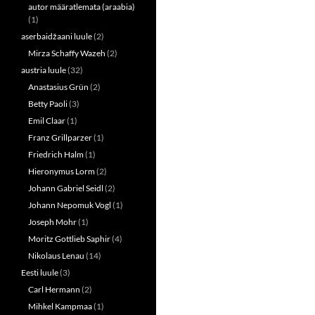
n
n
autor määratlemata (araabia)
e
n
(1)
w
e
w
w
aserbaidžaani luule
(2)
i
w
n
i
Mirza Schaffy Wazeh
(2)
d
n
o
d
austria luule
(32)
w
o
Anastasius Grün
(2)
)
w
)
Betty Paoli
(3)
Emil Claar
(1)
Franz Grillparzer
(1)
Friedrich Halm
(1)
Hieronymus Lorm
(2)
Johann Gabriel Seidl
(2)
Johann Nepomuk Vogl
(1)
Joseph Mohr
(1)
Moritz Gottlieb Saphir
(4)
Nikolaus Lenau
(14)
Eesti luule
(3)
Carl Hermann
(2)
Mihkel Kampmaa
(1)