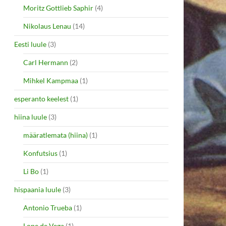
Moritz Gottlieb Saphir
(4)
Nikolaus Lenau
(14)
Eesti luule
(3)
Carl Hermann
(2)
Mihkel Kampmaa
(1)
esperanto keelest
(1)
hiina luule
(3)
määratlemata (hiina)
(1)
Konfutsius
(1)
Li Bo
(1)
hispaania luule
(3)
Antonio Trueba
(1)
Lope de Vega
(1)