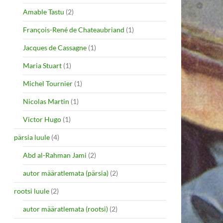
Amable Tastu
(2)
François-René de Chateaubriand
(1)
Jacques de Cassagne
(1)
Maria Stuart
(1)
Michel Tournier
(1)
Nicolas Martin
(1)
Victor Hugo
(1)
pärsia luule
(4)
Abd al-Rahman Jami
(2)
autor määratlemata (pärsia)
(2)
rootsi luule
(2)
autor määratlemata (rootsi)
(2)