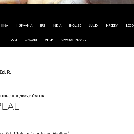
HIINA
HISPAANIA
IIRI
INDIA
INGLISE
JUUDI
KREEKA
LEE
I
TAANI
UNGARI
VENE
MÄÄRATLEMATA
Ed. R.
LING
,
ED. R.
,
1882
,
KÜNDJA
PEAL
in Schifflein auf endlosen Wellen.)