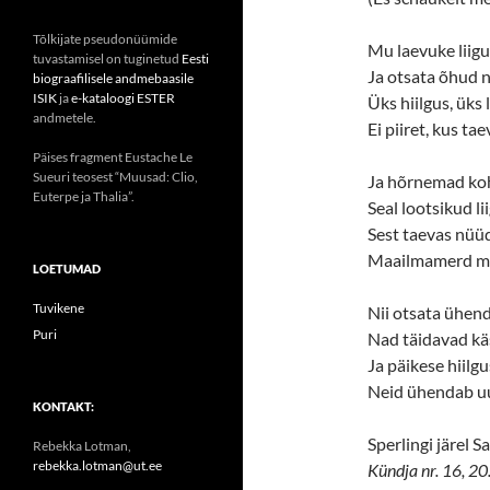
Tõlkijate pseudonüümide
Mu laevuke liigu
tuvastamisel on tuginetud
Eesti
Ja otsata õhud n
biograafilisele andmebaasile
ISIK
ja
e-kataloogi ESTER
Üks hiilgus, üks
andmetele.
Ei piiret, kus ta
Päises fragment Eustache Le
Sueuri teosest “Muusad: Clio,
Ja hõrnemad koh
Euterpe ja Thalia”.
Seal lootsikud li
Sest taevas nüüd
Maailmamerd mu
LOETUMAD
Tuvikene
Nii otsata ühen
Puri
Nad täidavad käs
Ja päikese hiilg
Neid ühendab uu
KONTAKT:
Sperlingi järel S
Rebekka Lotman,
rebekka.lotman@ut.ee
Kündja nr. 16, 2