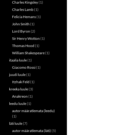
Charles Kingsley
(1)
Charles Lamb
(1)
Felicia Hemans
(1)
John Smith
(1)
Lord Byron
(2)
Sir Henry Wotton
(1)
Thomas Hood
(1)
William Shakespeare
(1)
itaalia luule
(1)
Giacomo Rossi
(1)
juudi luule
(1)
Itzhak Feld
(1)
kreeka luule
(3)
Anakreon
(1)
leedu luule
(1)
autor määratlemata (leedu)
(1)
läti luule
(7)
autor määratlemata (läti)
(5)