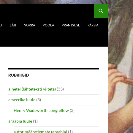
DU
LÄTI
NORRA
POOLA
PRANTSUSE
PÄRSIA
RUBRIIGID
ainetel (lähteteksti viiteta)
(33)
ameerika luule
(3)
Henry Wadsworth Longfellow
(3)
araabia luule
(1)
autor määratlemata (araabia)
(1)