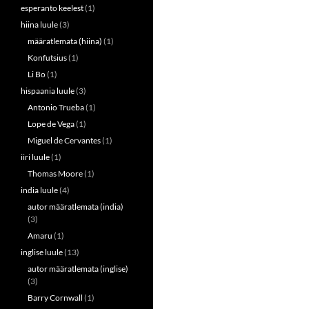
esperanto keelest
(1)
hiina luule
(3)
määratlemata (hiina)
(1)
Konfutsius
(1)
Li Bo
(1)
hispaania luule
(3)
Antonio Trueba
(1)
Lope de Vega
(1)
Miguel de Cervantes
(1)
iiri luule
(1)
Thomas Moore
(1)
india luule
(4)
autor määratlemata (india)
(3)
Amaru
(1)
inglise luule
(13)
autor määratlemata (inglise)
(3)
Barry Cornwall
(1)