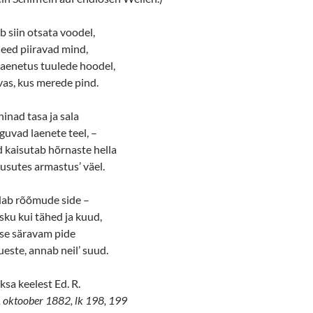
b siin otsata voodel,
eed piiravad mind,
 laenetus tuulede hoodel,
evas, kus merede pind.
inad tasa ja sala
iguvad laenete teel, –
 kaisutab hõrnaste hella
sutes armastus’ väel.
dab rõõmude side –
ku kui tähed ja kuud,
use säravam pide
este, annab neil’ suud.
aksa keelest Ed. R.
0. oktoober 1882, lk 198, 199