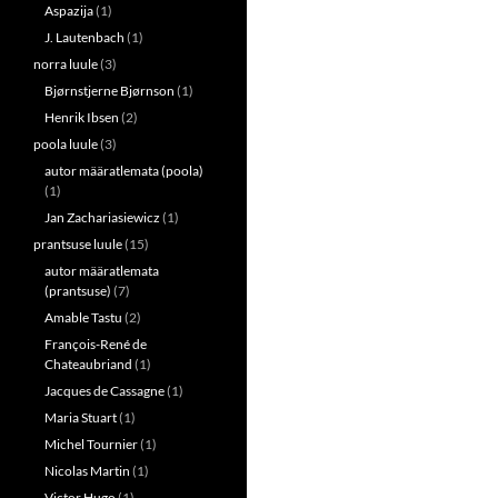
Aspazija
(1)
J. Lautenbach
(1)
norra luule
(3)
Bjørnstjerne Bjørnson
(1)
Henrik Ibsen
(2)
poola luule
(3)
autor määratlemata (poola)
(1)
Jan Zachariasiewicz
(1)
prantsuse luule
(15)
autor määratlemata
(prantsuse)
(7)
Amable Tastu
(2)
François-René de
Chateaubriand
(1)
Jacques de Cassagne
(1)
Maria Stuart
(1)
Michel Tournier
(1)
Nicolas Martin
(1)
Victor Hugo
(1)