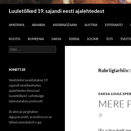
Otsi
Luuletõlked 19. sajandi eesti ajalehtedest
LIIGU SISU JUURDE
AMEERIKA
ARAABIA
ASERBAIDŽAANI
AUSTRIA
ESPERANTO
ROOTSI
RUMEENIA
SAKSA
SERBIA
SOOME
ŠOTI
ŠVEITS
Otsi:
SONETT.EE
Rubriigiarhiiv: 
Veebilehel avaldatakse 19.
sajandi eestikeelsetes
ajalehtedes ilmunud
SAKSA LUULE
,
SPER
luuletõlkeid. Lehekülge
MERE 
täiendatakse jooksvalt.
Ärakirjas järgitakse
algupärandit, erandina on w-
tähed asendatud v-ga.
(Es schaukelt me