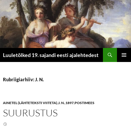
Otsi
Luuletõlked 19. sajandi eesti ajalehtedest
LIIGU
PEAME
SISU
JUURDE
Rubriigiarhiiv: J. N.
AINETEL (LÄHTETEKSTI VIITETA)
,
J. N.
,
1897
,
POSTIMEES
SUURUSTUS