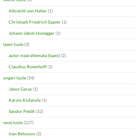
Albrecht von Haller
(1)
Christoph Friedrich Eppler
(1)
Johann Jakob Honegger
(1)
taani luule
(3)
autor määratlemata (taani)
(2)
Claudius Rosenhoff
(1)
ungari luule
(34)
János Garay
(1)
Károly Kisfaludy
(1)
Sándor Petőfi
(32)
vene luule
(227)
Ivan Belousov
(2)