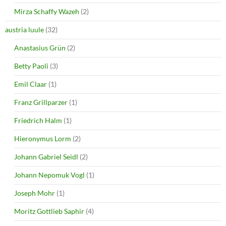
w
w
i
w
Mirza Schaffy Wazeh
(2)
n
i
d
n
o
d
austria luule
(32)
w
o
)
w
Anastasius Grün
(2)
)
Betty Paoli
(3)
Emil Claar
(1)
Franz Grillparzer
(1)
Friedrich Halm
(1)
Hieronymus Lorm
(2)
Johann Gabriel Seidl
(2)
Johann Nepomuk Vogl
(1)
Joseph Mohr
(1)
Moritz Gottlieb Saphir
(4)