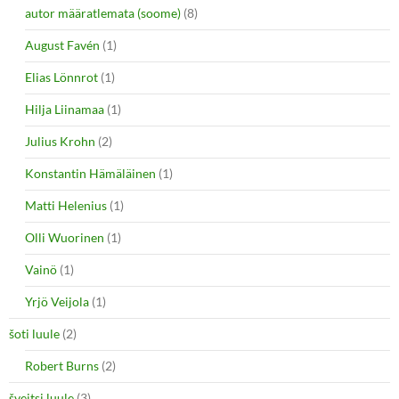
autor määratlemata (soome)
(8)
August Favén
(1)
Elias Lönnrot
(1)
Hilja Liinamaa
(1)
Julius Krohn
(2)
Konstantin Hämäläinen
(1)
Matti Helenius
(1)
Olli Wuorinen
(1)
Vainö
(1)
Yrjö Veijola
(1)
šoti luule
(2)
Robert Burns
(2)
šveitsi luule
(3)