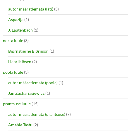
autor määratlemata (läti)
(5)
Aspazija
(1)
J. Lautenbach
(1)
norra luule
(3)
Bjørnstjerne Bjørnson
(1)
Henrik Ibsen
(2)
poola luule
(3)
autor määratlemata (poola)
(1)
Jan Zachariasiewicz
(1)
prantsuse luule
(15)
autor määratlemata (prantsuse)
(7)
Amable Tastu
(2)