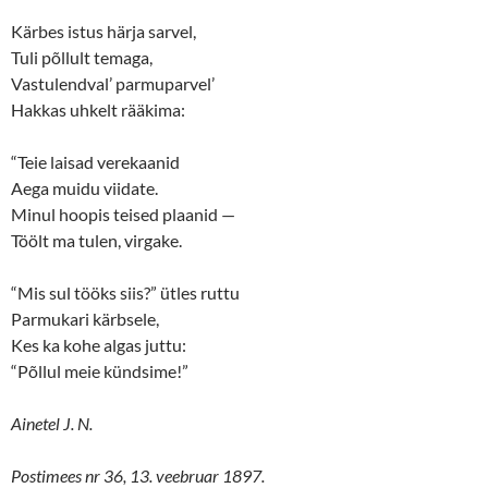
Kärbes istus härja sarvel,
Tuli põllult temaga,
Vastulendval’ parmuparvel’
Hakkas uhkelt rääkima:
“Teie laisad verekaanid
Aega muidu viidate.
Minul hoopis teised plaanid —
Töölt ma tulen, virgake.
“Mis sul tööks siis?” ütles ruttu
Parmukari kärbsele,
Kes ka kohe algas juttu:
“Põllul meie kündsime!”
Ainetel J. N.
Postimees nr 36, 13. veebruar 1897.