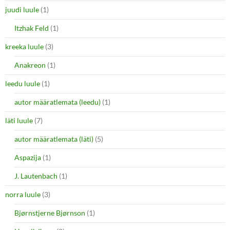
juudi luule
(1)
Itzhak Feld
(1)
kreeka luule
(3)
Anakreon
(1)
leedu luule
(1)
autor määratlemata (leedu)
(1)
läti luule
(7)
autor määratlemata (läti)
(5)
Aspazija
(1)
J. Lautenbach
(1)
norra luule
(3)
Bjørnstjerne Bjørnson
(1)