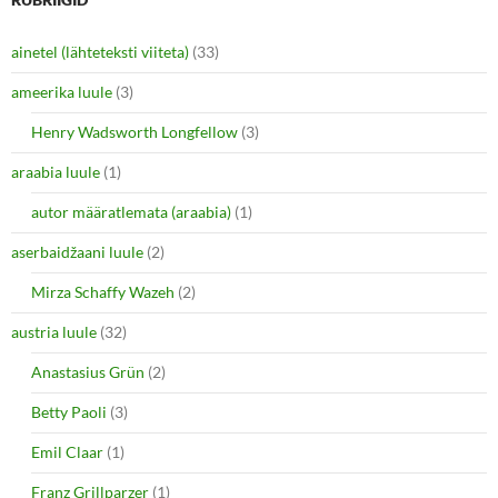
T
F
w
a
i
c
ainetel (lähteteksti viiteta)
(33)
t
e
t
b
e
o
ameerika luule
(3)
r
o
(
k
O
(
Henry Wadsworth Longfellow
(3)
p
O
e
p
araabia luule
n
(1)
e
s
n
i
s
autor määratlemata (araabia)
(1)
n
i
n
n
e
n
aserbaidžaani luule
(2)
w
e
w
w
i
w
Mirza Schaffy Wazeh
(2)
n
i
d
n
o
d
austria luule
(32)
w
o
)
w
Anastasius Grün
(2)
)
Betty Paoli
(3)
Emil Claar
(1)
Franz Grillparzer
(1)