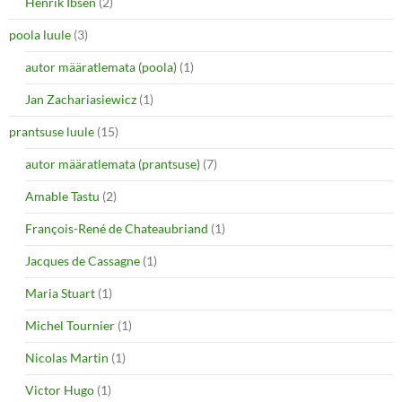
Henrik Ibsen
(2)
poola luule
(3)
autor määratlemata (poola)
(1)
Jan Zachariasiewicz
(1)
prantsuse luule
(15)
autor määratlemata (prantsuse)
(7)
Amable Tastu
(2)
François-René de Chateaubriand
(1)
Jacques de Cassagne
(1)
Maria Stuart
(1)
Michel Tournier
(1)
Nicolas Martin
(1)
Victor Hugo
(1)