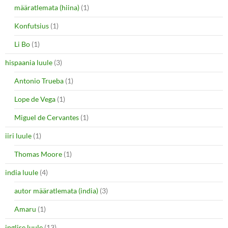
määratlemata (hiina)
(1)
Konfutsius
(1)
Li Bo
(1)
hispaania luule
(3)
Antonio Trueba
(1)
Lope de Vega
(1)
Miguel de Cervantes
(1)
iiri luule
(1)
Thomas Moore
(1)
india luule
(4)
autor määratlemata (india)
(3)
Amaru
(1)
inglise luule
(13)