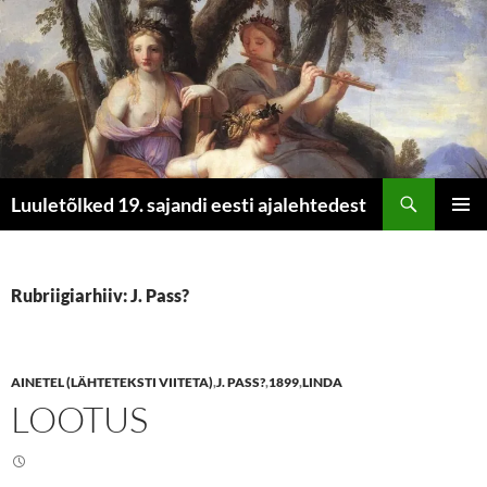
Otsi
Luuletõlked 19. sajandi eesti ajalehtedest
LIIGU
PEAME
SISU
JUURDE
Rubriigiarhiiv: J. Pass?
AINETEL (LÄHTETEKSTI VIITETA)
,
J. PASS?
,
1899
,
LINDA
LOOTUS