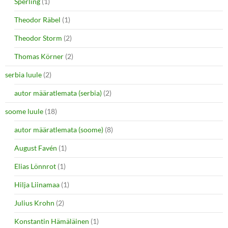
Sperling
(1)
Theodor Räbel
(1)
Theodor Storm
(2)
Thomas Körner
(2)
serbia luule
(2)
autor määratlemata (serbia)
(2)
soome luule
(18)
autor määratlemata (soome)
(8)
August Favén
(1)
Elias Lönnrot
(1)
Hilja Liinamaa
(1)
Julius Krohn
(2)
Konstantin Hämäläinen
(1)