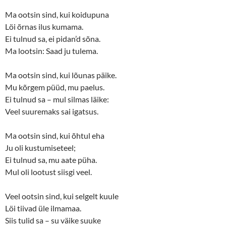
Ma ootsin sind, kui koidupuna
Löi õrnas ilus kumama.
Ei tulnud sa, ei pidan’d sõna.
Ma lootsin: Saad ju tulema.
Ma ootsin sind, kui lõunas päike.
Mu kõrgem püüd, mu paelus.
Ei tulnud sa – mul silmas läike:
Veel suuremaks sai igatsus.
Ma ootsin sind, kui õhtul eha
Ju oli kustumiseteel;
Ei tulnud sa, mu aate püha.
Mul oli lootust siisgi veel.
Veel ootsin sind, kui selgelt kuule
Löi tiivad üle ilmamaa.
Siis tulid sa – su väike suuke