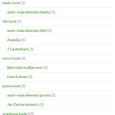
leedu luule
(1)
autor määratlemata (leedu)
(1)
läti luule
(7)
autor määratlemata (läti)
(5)
Aspazija
(1)
J. Lautenbach
(1)
norra luule
(3)
Bjørnstjerne Bjørnson
(1)
Henrik Ibsen
(2)
poola luule
(3)
autor määratlemata (poola)
(1)
Jan Zachariasiewicz
(1)
prantsuse luule
(15)