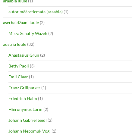
araabia luule
n
(1)
e
s
n
i
s
autor määratlemata (araabia)
(1)
n
i
n
n
e
n
aserbaidžaani luule
(2)
w
e
w
w
i
w
Mirza Schaffy Wazeh
(2)
n
i
d
n
o
d
austria luule
(32)
w
o
)
w
Anastasius Grün
(2)
)
Betty Paoli
(3)
Emil Claar
(1)
Franz Grillparzer
(1)
Friedrich Halm
(1)
Hieronymus Lorm
(2)
Johann Gabriel Seidl
(2)
Johann Nepomuk Vogl
(1)