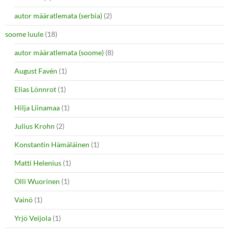
autor määratlemata (serbia)
(2)
soome luule
(18)
autor määratlemata (soome)
(8)
August Favén
(1)
Elias Lönnrot
(1)
Hilja Liinamaa
(1)
Julius Krohn
(2)
Konstantin Hämäläinen
(1)
Matti Helenius
(1)
Olli Wuorinen
(1)
Vainö
(1)
Yrjö Veijola
(1)