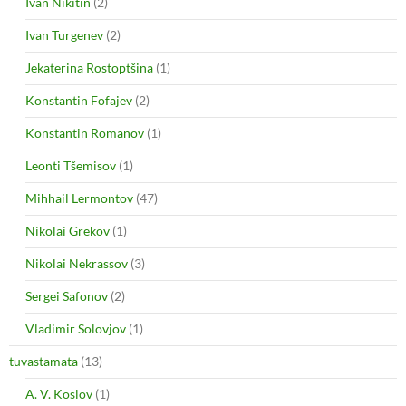
Ivan Nikitin
(2)
Ivan Turgenev
(2)
Jekaterina Rostoptšina
(1)
Konstantin Fofajev
(2)
Konstantin Romanov
(1)
Leonti Tšemisov
(1)
Mihhail Lermontov
(47)
Nikolai Grekov
(1)
Nikolai Nekrassov
(3)
Sergei Safonov
(2)
Vladimir Solovjov
(1)
tuvastamata
(13)
A. V. Koslov
(1)