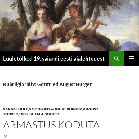
Otsi
Luuletõlked 19. sajandi eesti ajalehtedest
LIIGU
PEAME
SISU
JUURDE
Rubriigiarhiiv: Gottfried August Bürger
SAKSA LUULE
,
GOTTFRIED AUGUST BÜRGER
,
AUGUST
TOBBER
,
1888
,
SAKALA
,
SONETT
ARMASTUS KODUTA