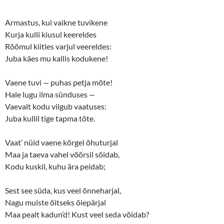
Armastus, kui vaikne tuvikene
Kurja kulli kiusul keereldes
Rõõmul kiitles varjul veereldes:
Juba käes mu kallis kodukene!
Vaene tuvi
—
puhas petja mõte!
Hale lugu ilma sünduses
—
Vaevalt kodu vilgub vaatuses:
Juba kullil tige tapma tõte.
Vaat’ nüid vaene kõrgel õhuturjal
Maa ja taeva vahel võõrsil sõidab,
Kodu kuskil, kuhu ära peidab;
Sest see süda, kus veel õnneharjal,
Nagu muiste õitseks õiepärjal
Maa pealt kadun’d! Kust veel seda võidab?