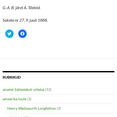
G. A. B. järel A. Tõeleid.
Sakala nr 27, 9. juuli 1888.
C
C
l
l
i
i
c
c
k
k
t
t
o
o
s
s
h
h
a
a
r
r
e
e
o
o
n
n
RUBRIIGID
T
F
w
a
i
c
ainetel (lähteteksti viiteta)
(33)
t
e
t
b
e
o
ameerika luule
(3)
r
o
(
k
O
(
Henry Wadsworth Longfellow
(3)
p
O
e
p