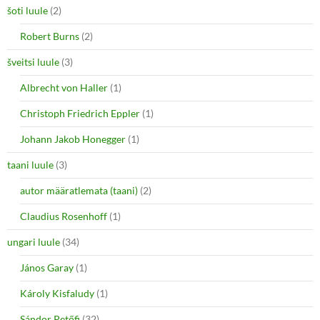
šoti luule
(2)
Robert Burns
(2)
šveitsi luule
(3)
Albrecht von Haller
(1)
Christoph Friedrich Eppler
(1)
Johann Jakob Honegger
(1)
taani luule
(3)
autor määratlemata (taani)
(2)
Claudius Rosenhoff
(1)
ungari luule
(34)
János Garay
(1)
Károly Kisfaludy
(1)
Sándor Petőfi
(32)