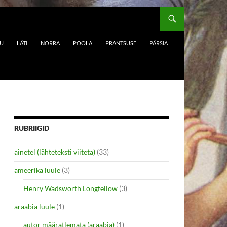
DU
LÄTI
NORRA
POOLA
PRANTSUSE
PÄRSIA
RUBRIIGID
ainetel (lähteteksti viiteta)
(33)
ameerika luule
(3)
Henry Wadsworth Longfellow
(3)
araabia luule
(1)
autor määratlemata (araabia)
(1)