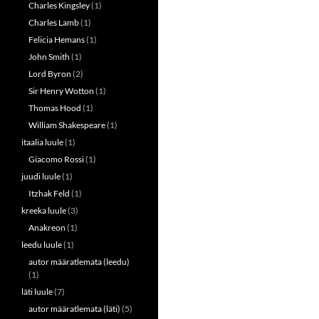
Charles Kingsley
(1)
Charles Lamb
(1)
Felicia Hemans
(1)
John Smith
(1)
Lord Byron
(2)
Sir Henry Wotton
(1)
Thomas Hood
(1)
William Shakespeare
(1)
itaalia luule
(1)
Giacomo Rossi
(1)
juudi luule
(1)
Itzhak Feld
(1)
kreeka luule
(3)
Anakreon
(1)
leedu luule
(1)
autor määratlemata (leedu)
(1)
läti luule
(7)
autor määratlemata (läti)
(5)