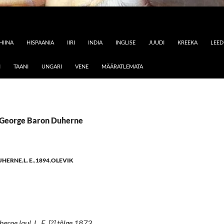
HIINA
HISPAANIA
IIRI
INDIA
INGLISE
JUUDI
KREEKA
LEE
I
TAANI
UNGARI
VENE
MÄÄRATLEMATA
: George Baron Duherne
UHERNE
,
L. E.
,
1894
,
OLEVIK
rne laul. L. E. [?] tõlge 1873.