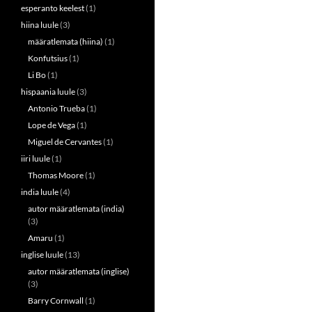
esperanto keelest
(1)
hiina luule
(3)
määratlemata (hiina)
(1)
Konfutsius
(1)
Li Bo
(1)
hispaania luule
(3)
Antonio Trueba
(1)
Lope de Vega
(1)
Miguel de Cervantes
(1)
iiri luule
(1)
Thomas Moore
(1)
india luule
(4)
autor määratlemata (india)
(3)
Amaru
(1)
inglise luule
(13)
autor määratlemata (inglise)
(3)
Barry Cornwall
(1)