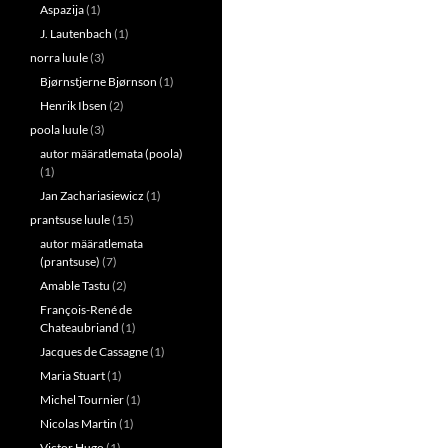
Aspazija
(1)
J. Lautenbach
(1)
norra luule
(3)
Bjørnstjerne Bjørnson
(1)
Henrik Ibsen
(2)
poola luule
(3)
autor määratlemata (poola)
(1)
Jan Zachariasiewicz
(1)
prantsuse luule
(15)
autor määratlemata
(prantsuse)
(7)
Amable Tastu
(2)
François-René de
Chateaubriand
(1)
Jacques de Cassagne
(1)
Maria Stuart
(1)
Michel Tournier
(1)
Nicolas Martin
(1)
Victor Hugo
(1)