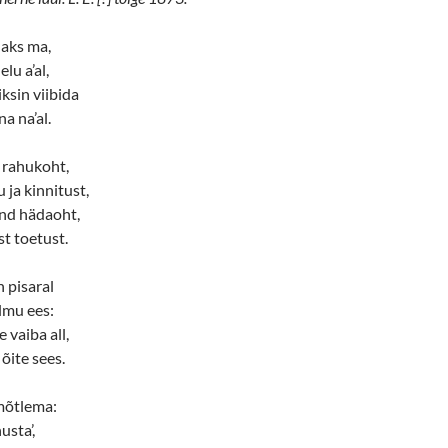
naks ma,
lu a’al,
ksin viibida
a na’al.
 rahukoht,
 ja kinnitust,
nd hädaoht,
t toetust.
n pisaral
lmu ees:
 vaiba all,
 õite sees.
mõtlema:
usta’,