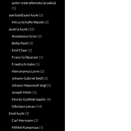
n
e
autor määratlemata (araabia)
s
n
(1)
i
s
n
i
aserbaidžaani luule
(2)
n
n
e
n
Mirza Schaffy Wazeh
(2)
w
e
w
w
austria luule
(32)
i
w
n
i
Anastasius Grün
(2)
d
n
o
d
Betty Paoli
(3)
w
o
Emil Claar
(1)
)
w
)
Franz Grillparzer
(1)
Friedrich Halm
(1)
Hieronymus Lorm
(2)
Johann Gabriel Seidl
(2)
Johann Nepomuk Vogl
(1)
Joseph Mohr
(1)
Moritz Gottlieb Saphir
(4)
Nikolaus Lenau
(14)
Eesti luule
(3)
Carl Hermann
(2)
Mihkel Kampmaa
(1)