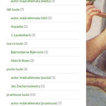
autor määratlemata (leedu)
(1)
läti luule
(7)
autor määratlemata (läti)
(5)
Aspazija
(1)
J. Lautenbach
(1)
norra luule
(3)
Bjørnstjerne Bjørnson
(1)
Henrik Ibsen
(2)
poola luule
(3)
autor määratlemata (poola)
(1)
Jan Zachariasiewicz
(1)
prantsuse luule
(15)
autor määratlemata (prantsuse)
(7)