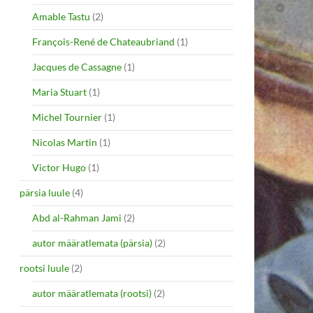
Amable Tastu
(2)
François-René de Chateaubriand
(1)
Jacques de Cassagne
(1)
Maria Stuart
(1)
Michel Tournier
(1)
Nicolas Martin
(1)
Victor Hugo
(1)
pärsia luule
(4)
Abd al-Rahman Jami
(2)
autor määratlemata (pärsia)
(2)
rootsi luule
(2)
autor määratlemata (rootsi)
(2)