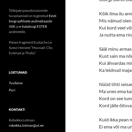
Tõlkijate pseudonüümide
Kõik ilma ilu an
tuvastamisel on tuginetud
Eesti
Mis näinud olen e
biograafilisele andmebaasile
ISIK
ja
e-kataloogi ESTER
Kui kord veel või
andmetele.
Ja nutta ema rinn
Päises fragment Eustache Le
Sueuri teosest “Muusad: Clio,
Sääl minu armas
Euterpe ja Thalia”.
Kust sain ma nõu
Kui ähvardas mi
Ka leidnud majas
LOETUMAD
Tuvikene
Nüüd tihti seisa
Puri
Ma unes ema ka
Kord on see lume
Kord jälle õitsva
KONTAKT:
Kuid ikka pean 
Rebekka Lotman,
rebekka.lotman@ut.ee
Ei ema või ma un