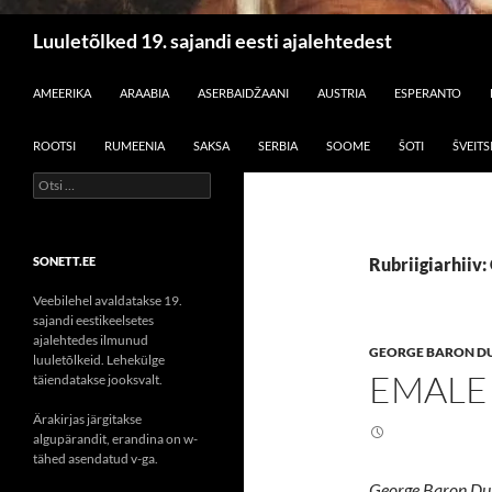
Otsi
Luuletõlked 19. sajandi eesti ajalehtedest
LIIGU SISU JUURDE
AMEERIKA
ARAABIA
ASERBAIDŽAANI
AUSTRIA
ESPERANTO
ROOTSI
RUMEENIA
SAKSA
SERBIA
SOOME
ŠOTI
ŠVEITS
Otsi:
SONETT.EE
Rubriigiarhiiv
Veebilehel avaldatakse 19.
sajandi eestikeelsetes
ajalehtedes ilmunud
GEORGE BARON D
luuletõlkeid. Lehekülge
EMALE
täiendatakse jooksvalt.
Ärakirjas järgitakse
algupärandit, erandina on w-
tähed asendatud v-ga.
George Baron Duhe