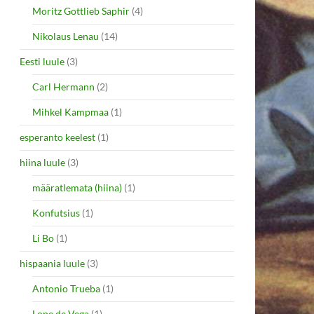
Moritz Gottlieb Saphir
(4)
Nikolaus Lenau
(14)
Eesti luule
(3)
Carl Hermann
(2)
Mihkel Kampmaa
(1)
esperanto keelest
(1)
hiina luule
(3)
määratlemata (hiina)
(1)
Konfutsius
(1)
Li Bo
(1)
hispaania luule
(3)
Antonio Trueba
(1)
Lope de Vega
(1)