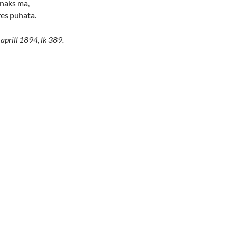
naks ma,
res puhata.
 aprill 1894, lk 389.