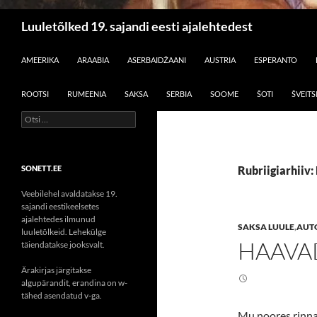
Otsi
Luuletõlked 19. sajandi eesti ajalehtedest
LIIGU SISU JUURDE
AMEERIKA
ARAABIA
ASERBAIDŽAANI
AUSTRIA
ESPERANTO
ROOTSI
RUMEENIA
SAKSA
SERBIA
SOOME
ŠOTI
ŠVEITS
Otsi:
SONETT.EE
Rubriigiarhiiv:
Veebilehel avaldatakse 19.
sajandi eestikeelsetes
ajalehtedes ilmunud
SAKSA LUULE
,
AUT
luuletõlkeid. Lehekülge
HAAVA
täiendatakse jooksvalt.
Ärakirjas järgitakse
algupärandit, erandina on w-
tähed asendatud v-ga.
Mu noores rinna