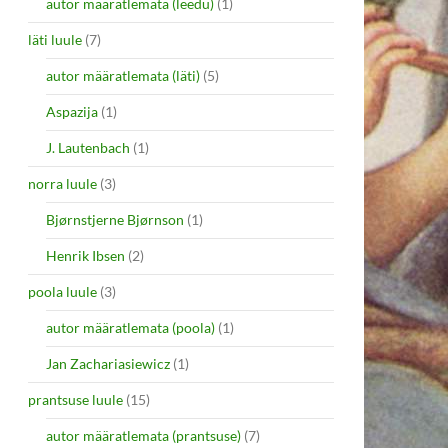
autor määratlemata (leedu)
(1)
läti luule
(7)
autor määratlemata (läti)
(5)
Aspazija
(1)
J. Lautenbach
(1)
norra luule
(3)
Bjørnstjerne Bjørnson
(1)
Henrik Ibsen
(2)
poola luule
(3)
autor määratlemata (poola)
(1)
Jan Zachariasiewicz
(1)
prantsuse luule
(15)
autor määratlemata (prantsuse)
(7)