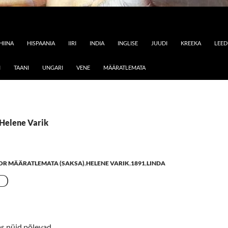
HIINA
HISPAANIA
IIRI
INDIA
INGLISE
JUUDI
KREEKA
LEE
I
TAANI
UNGARI
VENE
MÄÄRATLEMATA
 Helene Varik
OR MÄÄRATLEMATA (SAKSA)
,
HELENE VARIK
,
1891
,
LINDA
D
s nüid põlevad