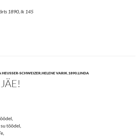
ärts 1890, lk 145
A HEUSSER-SCHWEIZER
,
HELENE VARIK
,
1890
,
LINDA
JÄE!
öödel,
 su töödel,
’e,