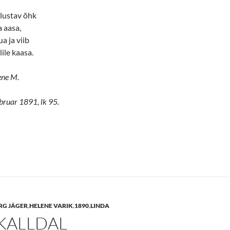
elustav õhk
a aasa,
a ja viib
lile kaasa.
ene M.
ebruar 1891, lk 95.
RG JÄGER
,
HELENE VARIK
,
1890
,
LINDA
 KALLDAL