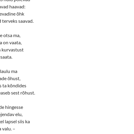
avad haavad:
kevadine õhk
d terveks saavad.
e otsa ma,
a on vaata,
a kurvastust
 saata.
 laulu ma
ade õhust,
s ta kõndides
aseb sest rõhust.
ide hingesse
jendav elu,
el lapsel siis ka
 valu. –