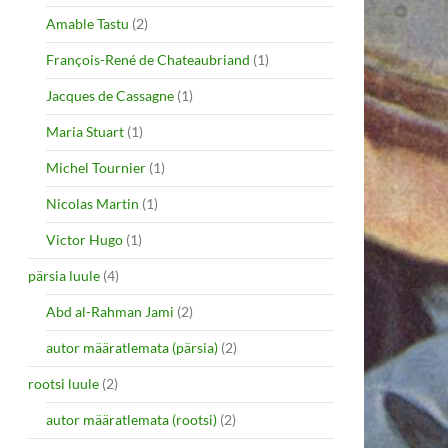
Amable Tastu
(2)
François-René de Chateaubriand
(1)
Jacques de Cassagne
(1)
Maria Stuart
(1)
Michel Tournier
(1)
Nicolas Martin
(1)
Victor Hugo
(1)
pärsia luule
(4)
Abd al-Rahman Jami
(2)
autor määratlemata (pärsia)
(2)
rootsi luule
(2)
autor määratlemata (rootsi)
(2)