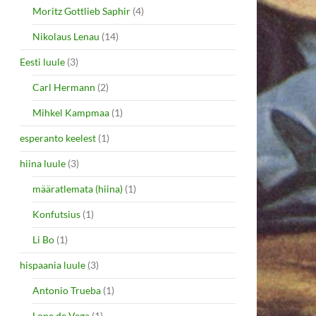
Moritz Gottlieb Saphir
(4)
Nikolaus Lenau
(14)
Eesti luule
(3)
Carl Hermann
(2)
Mihkel Kampmaa
(1)
esperanto keelest
(1)
hiina luule
(3)
määratlemata (hiina)
(1)
Konfutsius
(1)
Li Bo
(1)
hispaania luule
(3)
Antonio Trueba
(1)
Lope de Vega
(1)