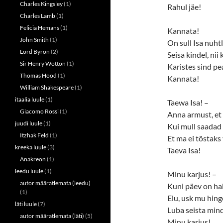
n
i
Charles Kingsley
(1)
Rahul jäe!
n
n
e
n
Charles Lamb
(1)
w
e
w
w
Felicia Hemans
(1)
Kannata!
i
w
John Smith
(1)
n
i
On sull Isa nuhtl
d
n
Lord Byron
(2)
o
d
Seisa kindel, nii 
w
o
Sir Henry Wotton
(1)
Karistes sind pe
)
w
)
Thomas Hood
(1)
Kannata!
William Shakespeare
(1)
itaalia luule
(1)
Taewa Isa! –
Giacomo Rossi
(1)
Anna armust, et 
juudi luule
(1)
Kui mull saadad 
Itzhak Feld
(1)
Et ma ei tõstaks
kreeka luule
(3)
Taeva Isa!
Anakreon
(1)
leedu luule
(1)
Minu karjus! –
autor määratlemata (leedu)
Kuni päev on ha
(1)
Elu, usk mu hing
läti luule
(7)
Luba seista mind
autor määratlemata (läti)
(5)
Minu karjus!