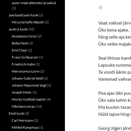
i
c
autor määratlemata (araabia)
t
e
(1)
t
b
e
o
aserbaidžaani luule
(2)
r
o
(
k
Mirza Schaffy Wazeh
(2)
Vaat vaiksel järv
O
(
p
O
austria luule
(32)
Üks kena ajake,
e
p
n
e
Anastasius Grün
(2)
Ning selle aja ke
s
n
Betty Paoli
(3)
Üks veike majak
i
s
n
i
Emil Claar
(1)
n
n
e
n
Franz Grillparzer
(1)
Seal lihtsas kam
w
e
w
w
Friedrich Halm
(1)
Lapsuke surema
i
w
n
i
Hieronymus Lorm
(2)
Ta voodi ääres p
d
n
o
d
Johann Gabriel Seidl
(2)
Vanemad vallva
w
o
Johann Nepomuk Vogl
(1)
)
w
)
Joseph Mohr
(1)
Pea ajas läbi pu
Moritz Gottlieb Saphir
(4)
Üks sala kahin k
Nikolaus Lenau
(14)
Ma kuulen tasast
Eesti luule
(3)
Nüid lapse hing 
Carl Hermann
(2)
Mihkel Kampmaa
(1)
Georg Jägeri järe