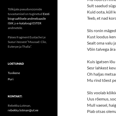
Sult saadud süg
Tõlkijate pseudonüümide
Kuid oota, küll 
tuvastamisel on tuginetud
Eesti
Teeb, et nad kor
biograafilisele andmebaasile
ISIK
ja
e-kataloogi ESTER
andmetele.
Siis ronin mäged
Kust loodus ken
Päises fragment Eustache Le
Sueuri teosest “Muusad: Clio,
Sealt oma valu j
Euterpe ja Thalia”.
Võin talvega ära
Kuis igatsen lõu
LOETUMAD
Sesr lahkest kev
Tuvikene
Oh haljas metsa
Puri
Mu rind tõest pe
Siis voolab kõik
KONTAKT:
Uus rõemus, soo
Mull vaesel, haig
Rebekka Lotman,
rebekka.lotman@ut.ee
Piab otsas olema