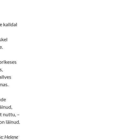
e kalldal
skel
e.
brikeses
s,
allves
mas.
ude
äinud,
 nuttu, –
on läinud.
le: Helene