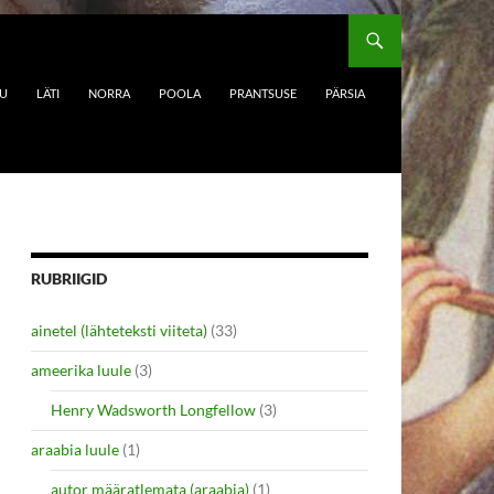
DU
LÄTI
NORRA
POOLA
PRANTSUSE
PÄRSIA
RUBRIIGID
ainetel (lähteteksti viiteta)
(33)
ameerika luule
(3)
Henry Wadsworth Longfellow
(3)
araabia luule
(1)
autor määratlemata (araabia)
(1)