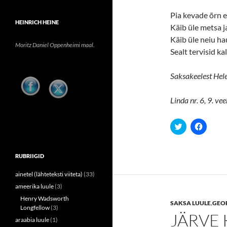
Pia kevade õrn 
HEINRICH HEINE
Käib üle metsa j
Käib üle neiu hau
Moritz Daniel Oppenheimi maal.
Sealt tervisid kal
Saksakeelest Hel
Linda nr. 6, 9. ve
C
C
l
l
i
i
c
c
k
k
RUBRIIGID
t
t
o
o
s
s
ainetel (lähteteksti viiteta)
(33)
h
h
a
a
ameerika luule
(3)
r
r
e
e
Henry Wadsworth
SAKSA LUULE
,
GEO
o
o
Longfellow
(3)
n
n
JÄRVE
T
F
araabia luule
(1)
w
a