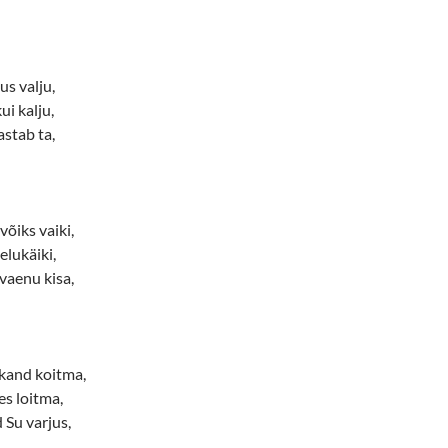
us valju,
kui kalju,
astab ta,
võiks vaiki,
elukäiki,
 vaenu kisa,
kand koitma,
es loitma,
 Su varjus,