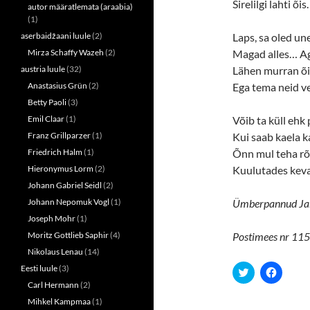
Sirelilgi lahti õis.
w
e
autor määratlemata (araabia)
w
w
(1)
i
w
n
i
aserbaidžaani luule
(2)
Laps, sa oled un
d
n
o
d
Mirza Schaffy Wazeh
(2)
Magad alles… A
w
o
austria luule
(32)
Lähen murran õis
)
w
)
Anastasius Grün
(2)
Ega tema neid ve
Betty Paoli
(3)
Emil Claar
(1)
Võib ta küll ehk
Franz Grillparzer
(1)
Kui saab kaela 
Friedrich Halm
(1)
Õnn mul teha rõ
Hieronymus Lorm
(2)
Kuulutades keva
Johann Gabriel Seidl
(2)
Johann Nepomuk Vogl
(1)
Ümberpannud Ja
Joseph Mohr
(1)
Moritz Gottlieb Saphir
(4)
Postimees nr 115,
Nikolaus Lenau
(14)
Eesti luule
(3)
C
C
l
l
Carl Hermann
(2)
i
i
c
c
Mihkel Kampmaa
(1)
k
k