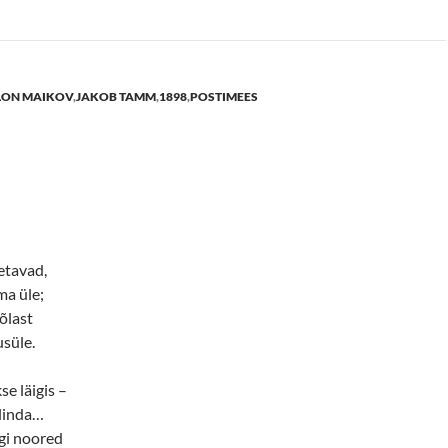
LON MAIKOV
,
JAKOB TAMM
,
1898
,
POSTIMEES
etavad,
ma üle;
õlast
usüle.
e läigis –
ulinda…
gi noored