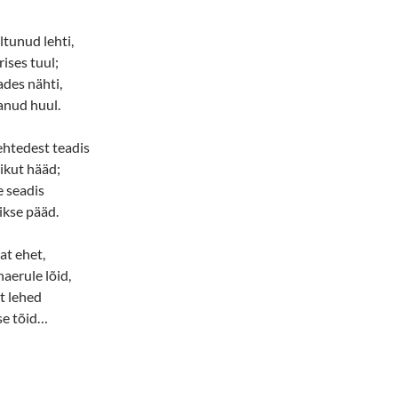
ltunud lehti,
rises tuul;
ades nähti,
anud huul.
ehtedest teadis
ikut hääd;
e seadis
dikse pääd.
at ehet,
naerule lõid,
et lehed
se tõid…