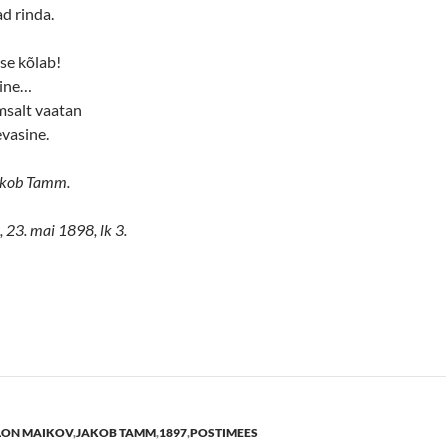
d rinda.
se kõlab!
mine…
salt vaatan
evasine.
kob Tamm.
 23. mai 1898, lk 3.
LON MAIKOV
,
JAKOB TAMM
,
1897
,
POSTIMEES