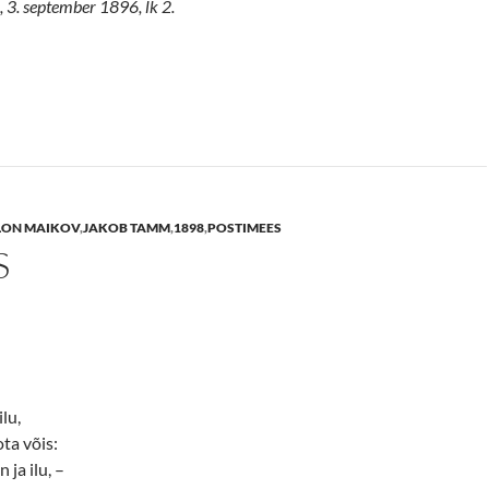
 3. september 1896, lk 2.
LON MAIKOV
,
JAKOB TAMM
,
1898
,
POSTIMEES
S
ilu,
ota võis:
 ja ilu, –