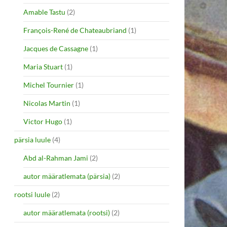
Amable Tastu
(2)
François-René de Chateaubriand
(1)
Jacques de Cassagne
(1)
Maria Stuart
(1)
Michel Tournier
(1)
Nicolas Martin
(1)
Victor Hugo
(1)
pärsia luule
(4)
Abd al-Rahman Jami
(2)
autor määratlemata (pärsia)
(2)
rootsi luule
(2)
autor määratlemata (rootsi)
(2)