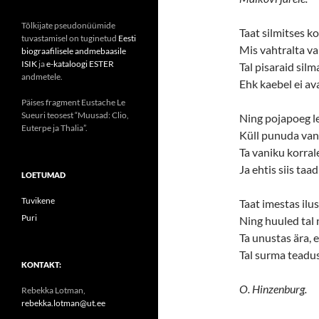
Tõlkijate pseudonüümide
Taat silmitses ko
tuvastamisel on tuginetud
Eesti
Mis vahtralta va
biograafilisele andmebaasile
ISIK
ja
e-kataloogi ESTER
Tal pisaraid silm
andmetele.
Ehk kaebel ei av
Päises fragment Eustache Le
Sueuri teosest “Muusad: Clio,
Ning pojapoeg l
Euterpe ja Thalia”.
Küll punuda van
Ta vaniku korral
Ja ehtis siis taa
LOETUMAD
Tuvikene
Taat imestas ilus
Puri
Ning huuled tal 
Ta unustas ära, 
Tal surma teadu
KONTAKT:
O. Hinzenburg.
Rebekka Lotman,
rebekka.lotman@ut.ee