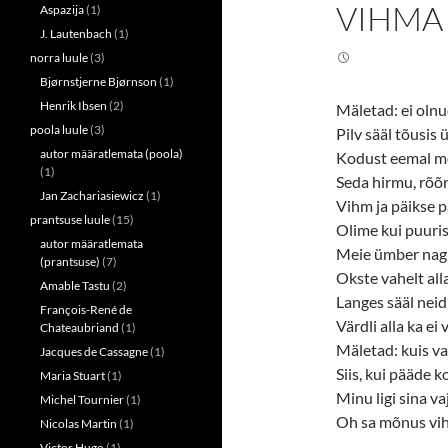
n
n
VIHMA
Aspazija
(1)
T
F
w
a
J. Lautenbach
(1)
i
c
t
e
norra luule
(3)
t
b
e
o
Bjørnstjerne Bjørnson
(1)
r
o
(
k
Henrik Ibsen
(2)
Mäletad: ei olnu
O
(
p
O
poola luule
(3)
Pilv sääl tõusis 
e
p
autor määratlemata (poola)
n
e
Kodust eemal me
s
n
(1)
Seda hirmu, rõõm
i
s
n
i
Jan Zachariasiewicz
(1)
Vihm ja päikse pa
n
n
prantsuse luule
(15)
e
n
Olime kui puuris
w
e
autor määratlemata
w
w
Meie ümber nagu
i
w
(prantsuse)
(7)
n
i
Okste vahelt alla
d
n
Amable Tastu
(2)
o
d
Langes sääl neid 
François-René de
w
o
Värdli alla ka e
)
w
Chateaubriand
(1)
)
Mäletad: kuis vai
Jacques de Cassagne
(1)
Siis, kui pääde k
Maria Stuart
(1)
Minu ligi sina v
Michel Tournier
(1)
Oh sa mõnus vihm
Nicolas Martin
(1)
Victor Hugo
(1)