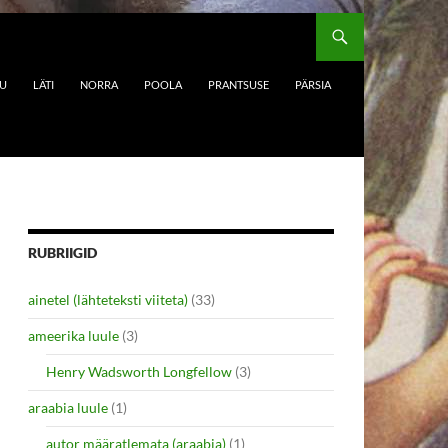
DU
LÄTI
NORRA
POOLA
PRANTSUSE
PÄRSIA
RUBRIIGID
ainetel (lähteteksti viiteta)
(33)
ameerika luule
(3)
Henry Wadsworth Longfellow
(3)
araabia luule
(1)
autor määratlemata (araabia)
(1)