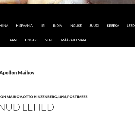
HIINA
HISPAANIA
IIRI
INDIA
INGLISE
JUUDI
KREEKA
LEE
I
TAANI
UNGARI
VENE
MÄÄRATLEMATA
: Apollon Maikov
LON MAIKOV
,
OTTO HINZENBERG
,
1896
,
POSTIMEES
NUD LEHED