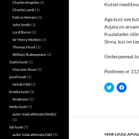
)
Charles Kingsley
(1)
Kutsel meelitava
Charles Lamb
(1)
Felicia Hemans
(1)
Aga kust see kut
John Smith
(1)
Asjata on arva
Lord Byron
(2)
Kuulatades rõõm
Sir Henry Wotton
(1)
Sinna, kus on ta
Thomas Hood
(1)
William Shakespeare
(1)
Ümberpannud Ja
itaalia luule
(1)
Giacomo Rossi
(1)
Postimees nr 112,
juudi luule
(1)
Itzhak Feld
(1)
C
C
l
l
kreeka luule
(3)
i
i
c
c
Anakreon
(1)
k
k
t
t
leedu luule
(1)
o
o
autor määratlemata (leedu)
s
s
h
h
(1)
a
a
r
r
läti luule
(7)
e
e
VENE LUULE
,
APOL
autor määratlemata (läti)
(5)
o
o