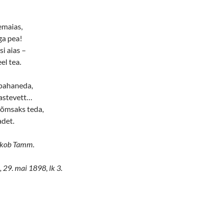
emaias,
ga pea!
i aias –
el tea.
 pahaneda,
kastevett…
õmsaks teda,
det.
kob Tamm.
 29. mai 1898, lk 3.