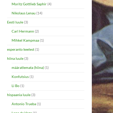
Moritz Gottlieb Saphir
(4)
Nikolaus Lenau
(14)
Eesti luule
(3)
Carl Hermann
(2)
Mihkel Kampmaa
(1)
esperanto keelest
(1)
hiina luule
(3)
määratlemata (hiina)
(1)
Konfutsius
(1)
Li Bo
(1)
hispaania luule
(3)
Antonio Trueba
(1)
Lope de Vega
(1)