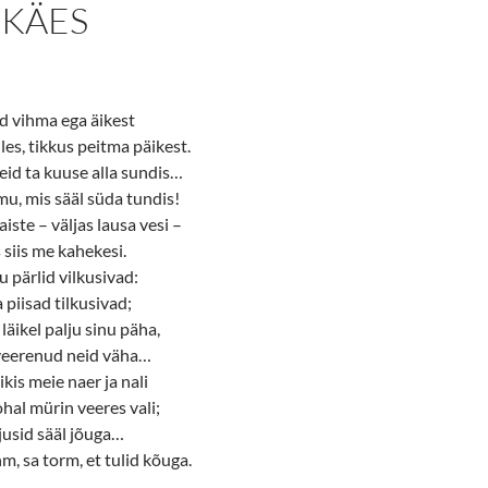
 KÄES
d vihma ega äikest
üles, tikkus peitma päikest.
id ta kuuse alla sundis…
u, mis sääl süda tundis!
iste – väljas lausa vesi –
 siis me kahekesi.
 pärlid vilkusivad:
 piisad tilkusivad;
läikel palju sinu päha,
i veerenud neid väha…
kis meie naer ja nali
ohal mürin veeres vali;
ajusid sääl jõuga…
, sa torm, et tulid kõuga.