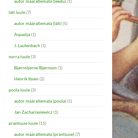
autor määratlemata (leedu)
(1)
läti luule
(7)
autor määratlemata (läti)
(5)
Aspazija
(1)
J. Lautenbach
(1)
norra luule
(3)
Bjørnstjerne Bjørnson
(1)
Henrik Ibsen
(2)
poola luule
(3)
autor määratlemata (poola)
(1)
Jan Zachariasiewicz
(1)
prantsuse luule
(15)
autor määratlemata (prantsuse)
(7)