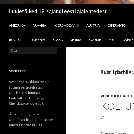
Otsi
Luuletõlked 19. sajandi eesti ajalehtedest
LIIGU SISU JUURDE
AMEERIKA
ARAABIA
ASERBAIDŽAANI
AUSTRIA
ESPERANTO
ROOTSI
RUMEENIA
SAKSA
SERBIA
SOOME
ŠOTI
ŠVEITS
Otsi:
SONETT.EE
Rubriigiarhiiv
Veebilehel avaldatakse 19.
sajandi eestikeelsetes
ajalehtedes ilmunud
VENE LUULE
,
APOL
luuletõlkeid. Lehekülge
KOLTU
täiendatakse jooksvalt.
Ärakirjas järgitakse
algupärandit, erandina on w-
tähed asendatud v-ga.
Maikovi järele.