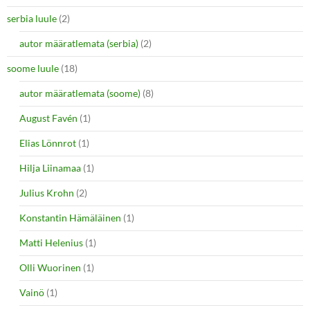
serbia luule
(2)
autor määratlemata (serbia)
(2)
soome luule
(18)
autor määratlemata (soome)
(8)
August Favén
(1)
Elias Lönnrot
(1)
Hilja Liinamaa
(1)
Julius Krohn
(2)
Konstantin Hämäläinen
(1)
Matti Helenius
(1)
Olli Wuorinen
(1)
Vainö
(1)