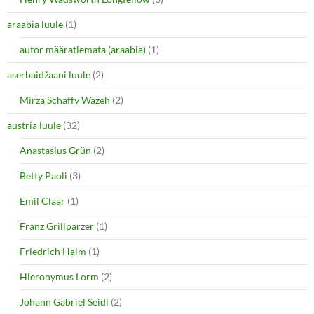
p
O
e
p
araabia luule
n
(1)
e
s
n
i
s
autor määratlemata (araabia)
(1)
n
i
n
n
e
n
aserbaidžaani luule
(2)
w
e
w
w
i
w
Mirza Schaffy Wazeh
(2)
n
i
d
n
o
d
austria luule
(32)
w
o
)
w
Anastasius Grün
(2)
)
Betty Paoli
(3)
Emil Claar
(1)
Franz Grillparzer
(1)
Friedrich Halm
(1)
Hieronymus Lorm
(2)
Johann Gabriel Seidl
(2)