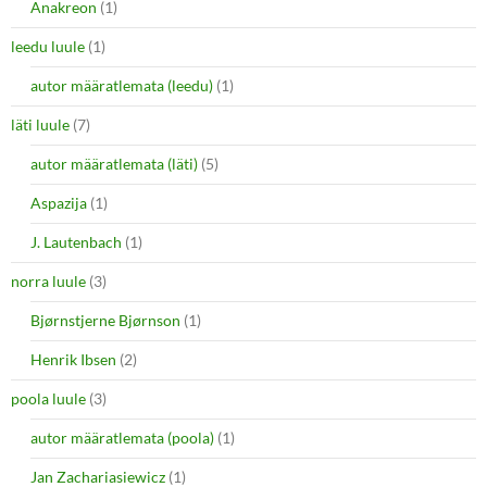
Anakreon
(1)
leedu luule
(1)
autor määratlemata (leedu)
(1)
läti luule
(7)
autor määratlemata (läti)
(5)
Aspazija
(1)
J. Lautenbach
(1)
norra luule
(3)
Bjørnstjerne Bjørnson
(1)
Henrik Ibsen
(2)
poola luule
(3)
autor määratlemata (poola)
(1)
Jan Zachariasiewicz
(1)