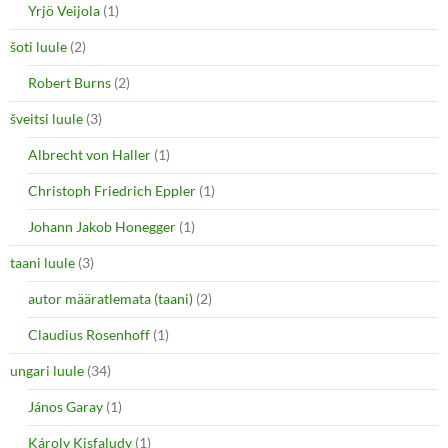
Yrjö Veijola
(1)
šoti luule
(2)
Robert Burns
(2)
šveitsi luule
(3)
Albrecht von Haller
(1)
Christoph Friedrich Eppler
(1)
Johann Jakob Honegger
(1)
taani luule
(3)
autor määratlemata (taani)
(2)
Claudius Rosenhoff
(1)
ungari luule
(34)
János Garay
(1)
Károly Kisfaludy
(1)