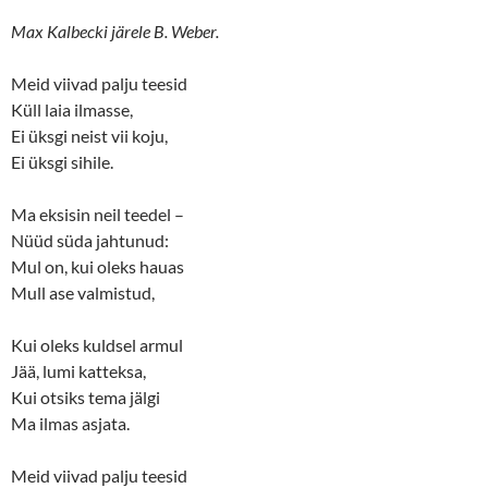
Max Kalbecki järele B. Weber.
Meid viivad palju teesid
Küll laia ilmasse,
Ei üksgi neist vii koju,
Ei üksgi sihile.
Ma eksisin neil teedel –
Nüüd süda jahtunud:
Mul on, kui oleks hauas
Mull ase valmistud,
Kui oleks kuldsel armul
Jää, lumi katteksa,
Kui otsiks tema jälgi
Ma ilmas asjata.
Meid viivad palju teesid