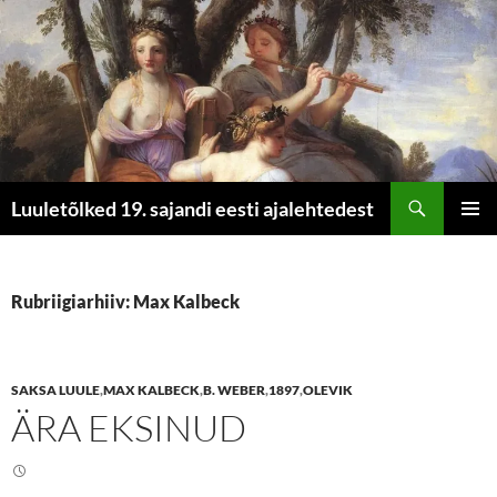
Otsi
Luuletõlked 19. sajandi eesti ajalehtedest
LIIGU
PEAME
SISU
JUURDE
Rubriigiarhiiv: Max Kalbeck
SAKSA LUULE
,
MAX KALBECK
,
B. WEBER
,
1897
,
OLEVIK
ÄRA EKSINUD