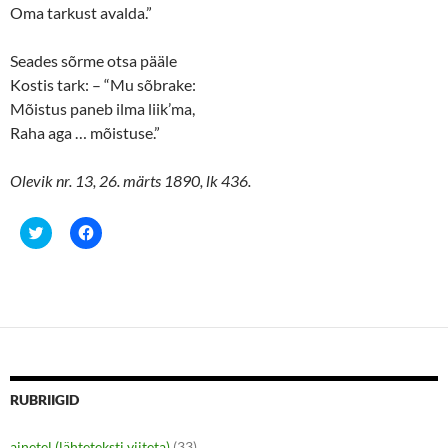
Oma tarkust avalda.”
Seades sõrme otsa pääle
Kostis tark: – “Mu sõbrake:
Mõistus paneb ilma liik’ma,
Raha aga … mõistuse.”
Olevik nr. 13, 26. märts 1890, lk 436.
C
C
l
l
i
i
c
c
k
k
t
t
o
o
s
s
h
h
a
a
r
r
e
e
o
o
n
n
RUBRIIGID
T
F
w
a
i
c
ainetel (lähteteksti viiteta)
(33)