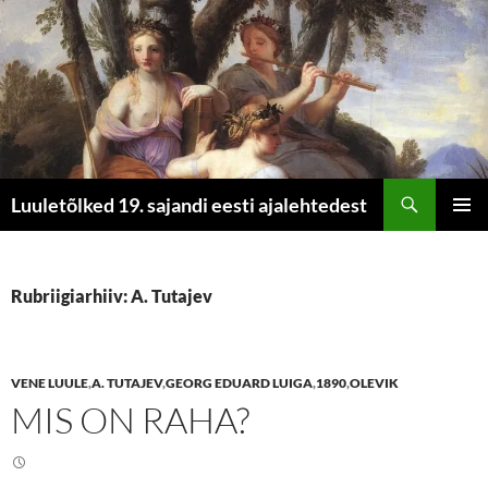
Otsi
Luuletõlked 19. sajandi eesti ajalehtedest
LIIGU
PEAME
SISU
JUURDE
Rubriigiarhiiv: A. Tutajev
VENE LUULE
,
A. TUTAJEV
,
GEORG EDUARD LUIGA
,
1890
,
OLEVIK
MIS ON RAHA?