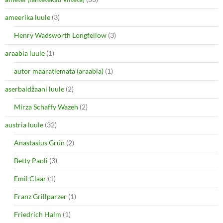
t
e
t
b
e
o
ameerika luule
(3)
r
o
(
k
O
(
Henry Wadsworth Longfellow
(3)
p
O
e
p
araabia luule
n
(1)
e
s
n
i
s
autor määratlemata (araabia)
(1)
n
i
n
n
e
n
aserbaidžaani luule
(2)
w
e
w
w
i
w
Mirza Schaffy Wazeh
(2)
n
i
d
n
o
d
austria luule
(32)
w
o
)
w
Anastasius Grün
(2)
)
Betty Paoli
(3)
Emil Claar
(1)
Franz Grillparzer
(1)
Friedrich Halm
(1)