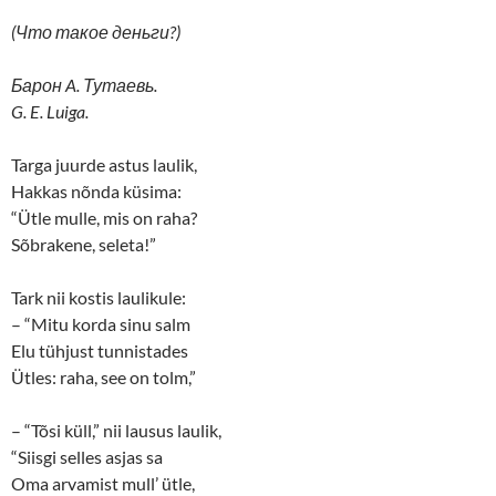
(Что такое деньги?)
Барон A. Тутаевь.
G. E. Luiga.
Targa juurde astus laulik,
Hakkas nõnda küsima:
“Ütle mulle, mis on raha?
Sõbrakene, seleta!”
Tark nii kostis laulikule:
– “Mitu korda sinu salm
Elu tühjust tunnistades
Ütles: raha, see on tolm,”
– “Tõsi küll,” nii lausus laulik,
“Siisgi selles asjas sa
Oma arvamist mull’ ütle,