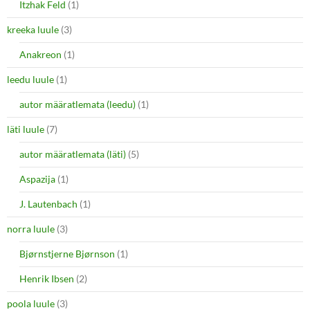
Itzhak Feld
(1)
kreeka luule
(3)
Anakreon
(1)
leedu luule
(1)
autor määratlemata (leedu)
(1)
läti luule
(7)
autor määratlemata (läti)
(5)
Aspazija
(1)
J. Lautenbach
(1)
norra luule
(3)
Bjørnstjerne Bjørnson
(1)
Henrik Ibsen
(2)
poola luule
(3)