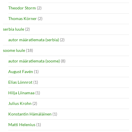
Theodor Storm
(2)
Thomas Körner
(2)
serbia luule
(2)
autor määratlemata (serbia)
(2)
soome luule
(18)
autor määratlemata (soome)
(8)
August Favén
(1)
Elias Lönnrot
(1)
Hilja Liinamaa
(1)
Julius Krohn
(2)
Konstantin Hämäläinen
(1)
Matti Helenius
(1)