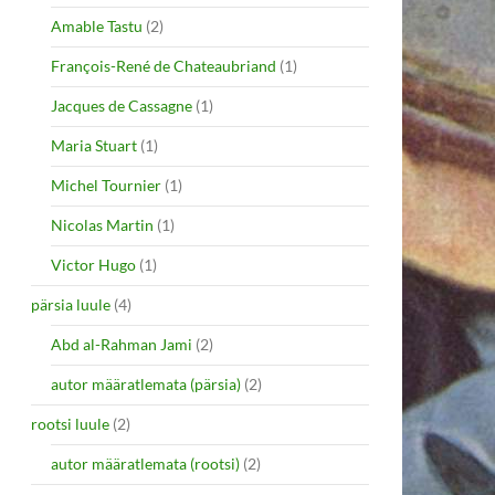
Amable Tastu
(2)
François-René de Chateaubriand
(1)
Jacques de Cassagne
(1)
Maria Stuart
(1)
Michel Tournier
(1)
Nicolas Martin
(1)
Victor Hugo
(1)
pärsia luule
(4)
Abd al-Rahman Jami
(2)
autor määratlemata (pärsia)
(2)
rootsi luule
(2)
autor määratlemata (rootsi)
(2)