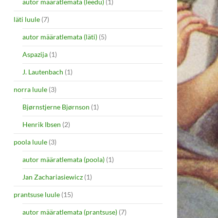
autor määratlemata (leedu)
(1)
läti luule
(7)
autor määratlemata (läti)
(5)
Aspazija
(1)
J. Lautenbach
(1)
norra luule
(3)
Bjørnstjerne Bjørnson
(1)
Henrik Ibsen
(2)
poola luule
(3)
autor määratlemata (poola)
(1)
Jan Zachariasiewicz
(1)
prantsuse luule
(15)
autor määratlemata (prantsuse)
(7)