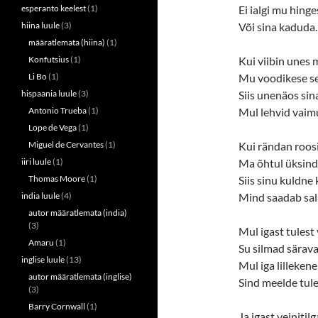
n
i
esperanto keelest
(1)
Ei ialgi mu hinge
n
n
e
n
hiina luule
(3)
Või sina kaduda.
w
e
w
w
määratlemata (hiina)
(1)
i
w
n
i
Konfutsius
(1)
Kui viibin unes 
d
n
o
d
Li Bo
(1)
Mu voodikese se
w
o
hispaania luule
(3)
Siis unenäos sin
)
w
)
Antonio Trueba
(1)
Mul lehvid vaimu
Lope de Vega
(1)
Miguel de Cervantes
(1)
Kui rändan roos
iiri luule
(1)
Ma õhtul üksind
Thomas Moore
(1)
Siis sinu kuldne 
india luule
(4)
Mind saadab sal
autor määratlemata (india)
(3)
Mul igast tulest
Amaru
(1)
Su silmad särav
inglise luule
(13)
Mul iga lillekene
autor määratlemata (inglise)
Sind meelde tule
(3)
Barry Cornwall
(1)
Ja igast veinitilg