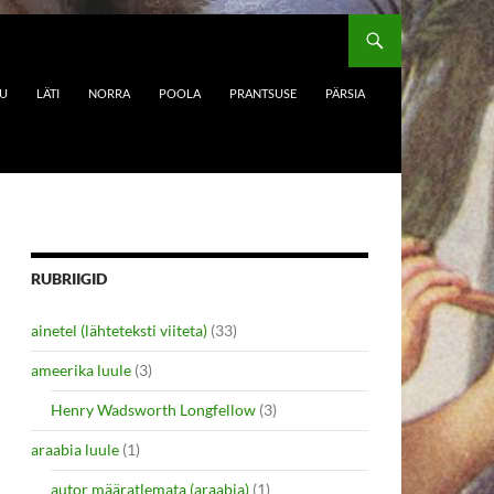
DU
LÄTI
NORRA
POOLA
PRANTSUSE
PÄRSIA
RUBRIIGID
ainetel (lähteteksti viiteta)
(33)
ameerika luule
(3)
Henry Wadsworth Longfellow
(3)
araabia luule
(1)
autor määratlemata (araabia)
(1)