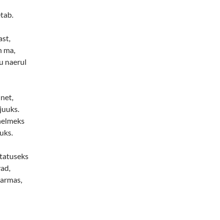
tab.
ast,
n ma,
u naerul
inet,
juuks.
 helmeks
uks.
tatuseks
ad,
 armas,