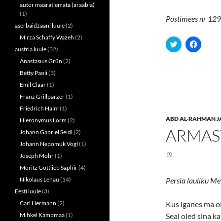
autor määratlemata (araabia)
(1)
Postimees nr 129,
aserbaidžaani luule
(2)
Mirza Schaffy Wazeh
(2)
C
C
l
l
austria luule
(32)
i
i
Anastasius Grün
(2)
c
c
k
k
Betty Paoli
(3)
t
t
o
o
Emil Claar
(1)
s
s
h
h
Franz Grillparzer
(1)
a
a
r
r
Friedrich Halm
(1)
e
e
ABD AL-RAHMAN J
o
o
Hieronymus Lorm
(2)
n
n
ARMAS
Johann Gabriel Seidl
(2)
T
F
w
a
Johann Nepomuk Vogl
(1)
i
c
t
e
Joseph Mohr
(1)
t
b
e
o
Moritz Gottlieb Saphir
(4)
r
o
(
k
Nikolaus Lenau
(14)
Persia lauliku Me
O
(
p
O
Eesti luule
(3)
e
p
n
e
Carl Hermann
(2)
Kus iganes ma o
s
n
Mihkel Kampmaa
(1)
Seal oled sina ka
i
s