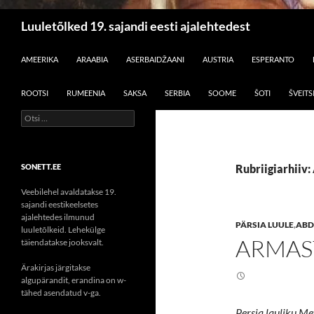
Otsi
Luuletõlked 19. sajandi eesti ajalehtedest
LIIGU SISU JUURDE
AMEERIKA
ARAABIA
ASERBAIDŽAANI
AUSTRIA
ESPERANTO
ROOTSI
RUMEENIA
SAKSA
SERBIA
SOOME
ŠOTI
ŠVEITS
Otsi:
SONETT.EE
Rubriigiarhiiv
Veebilehel avaldatakse 19.
sajandi eestikeelsetes
ajalehtedes ilmunud
PÄRSIA LUULE
,
ABD
luuletõlkeid. Lehekülge
ARMAS
täiendatakse jooksvalt.
Ärakirjas järgitakse
algupärandit, erandina on w-
tähed asendatud v-ga.
Persia lauliku Me