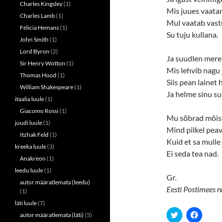
Charles Kingsley
(1)
Mis juues vaata
Charles Lamb
(1)
Mul vaatab vast
Felicia Hemans
(1)
Su tuju kullana.
John Smith
(1)
Lord Byron
(2)
Ja suudlen mere 
Sir Henry Wotton
(1)
Mis lehvib nagu 
Thomas Hood
(1)
Siis pean lainet
William Shakespeare
(1)
Ja helme sinu su
itaalia luule
(1)
Giacomo Rossi
(1)
Mu sõbrad mõis
juudi luule
(1)
Mind pilkel peav
Itzhak Feld
(1)
Kuid et sa mulle
kreeka luule
(3)
Ei seda tea nad.
Anakreon
(1)
leedu luule
(1)
Gr.
autor määratlemata (leedu)
Eesti Postimees nr
(1)
läti luule
(7)
C
C
autor määratlemata (läti)
(5)
l
l