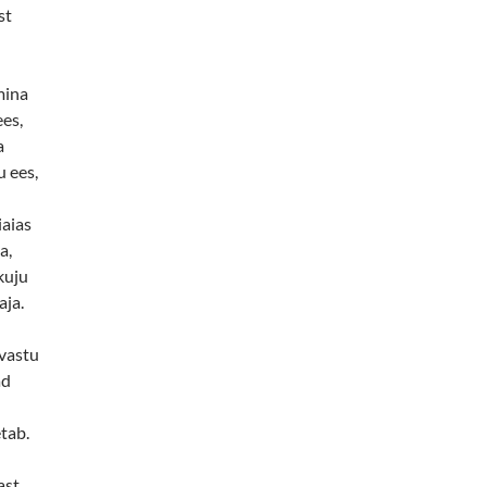
st
mina
es,
a
 ees,
iaias
a,
kuju
aja.
 vastu
ad
tab.
ast,