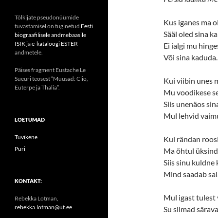
Tõlkijate pseudonüümide
Kus iganes ma o
tuvastamisel on tuginetud
Eesti
Sääl oled sina ka
biograafilisele andmebaasile
ISIK
ja
e-kataloogi ESTER
Ei ialgi mu hinge
andmetele.
Või sina kaduda.
Päises fragment Eustache Le
Sueuri teosest “Muusad: Clio,
Kui viibin unes 
Euterpe ja Thalia”.
Mu voodikese se
Siis unenäos sin
Mul lehvid vaimu
LOETUMAD
Tuvikene
Kui rändan roos
Puri
Ma õhtul üksind
Siis sinu kuldne 
Mind saadab sal
KONTAKT:
Mul igast tulest
Rebekka Lotman,
rebekka.lotman@ut.ee
Su silmad särava