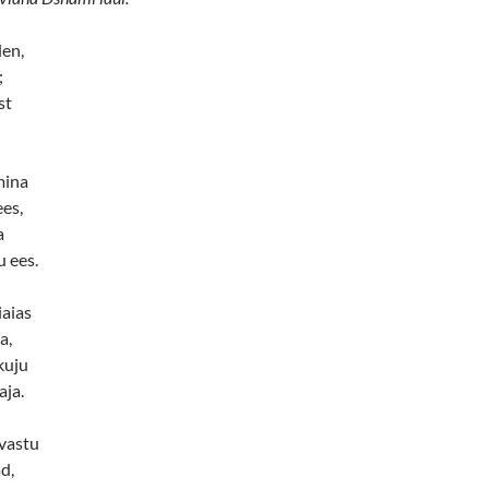
len,
;
st
mina
es,
a
 ees.
iaias
a,
kuju
aja.
 vastu
d,