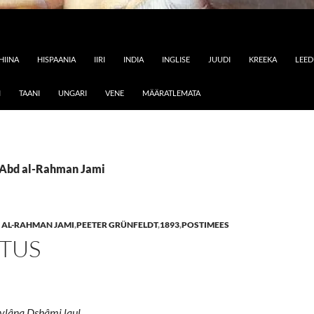
HIINA
HISPAANIA
IIRI
INDIA
INGLISE
JUUDI
KREEKA
LEE
I
TAANI
UNGARI
VENE
MÄÄRATLEMATA
: Abd al-Rahman Jami
 AL-RAHMAN JAMI
,
PEETER GRÜNFELDT
,
1893
,
POSTIMEES
TUS
vlâna Dshâmi laul.