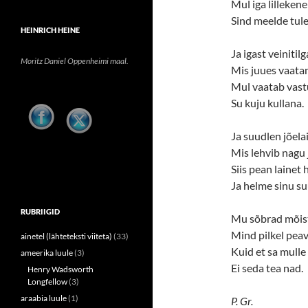
Mul iga lillekene
Sind meelde tule
HEINRICH HEINE
Ja igast veinitilg
Moritz Daniel Oppenheimi maal.
Mis juues vaata
Mul vaatab vast
Su kuju kullana.
Ja suudlen jõela
Mis lehvib nagu 
Siis pean lainet
Ja helme sinu su
RUBRIIGID
Mu sõbrad mõis
Mind pilkel peav
ainetel (lähteteksti viiteta)
(33)
Kuid et sa mulle
ameerika luule
(3)
Ei seda tea nad.
Henry Wadsworth
Longfellow
(3)
araabia luule
(1)
P. Gr.