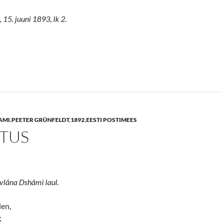
 15. juuni 1893, lk 2.
AMI
,
PEETER GRÜNFELDT
,
1892
,
EESTI POSTIMEES
TUS
vlâna Dshâmi laul.
len,
;