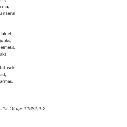
n ma,
u naerul
lainet,
juuks,
 helmeks,
uks.
tatuseks
ad,
 armas,
. 15, 18. aprill 1892, lk 2