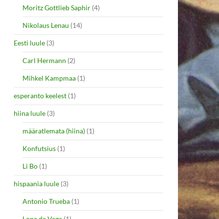
Moritz Gottlieb Saphir
(4)
Nikolaus Lenau
(14)
Eesti luule
(3)
Carl Hermann
(2)
Mihkel Kampmaa
(1)
esperanto keelest
(1)
hiina luule
(3)
määratlemata (hiina)
(1)
Konfutsius
(1)
Li Bo
(1)
hispaania luule
(3)
Antonio Trueba
(1)
Lope de Vega
(1)