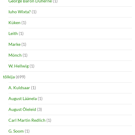
George Baron Duherne
(1)
Iuho Wixta?
(1)
Küken
(1)
Leith
(1)
Marke
(1)
Mönch
(1)
W. Hellwig
(1)
tõlkija
(699)
A. Kuldsaar
(1)
August Läänela
(1)
August Õieleid
(3)
Carl Martin Redlich
(1)
G. Soom
(1)