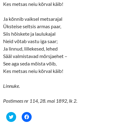
Kes metsas neiu kõrval käib!
Ja kõnnib vaiksel metsarajal
Üksteise seltsis armas paar,
Siis hõiskete ja laulukajal
Neid võtab vastu iga saar;
Ja linnud, lillekesed, lehed
Sääl valmistavad mõrsjaehet –
See aga seda mõista võib,
Kes metsas neiu kõrval käib!
Linnuke.
Postimees nr 114, 28. mai 1892, lk 2.
C
C
l
l
i
i
c
c
k
k
t
t