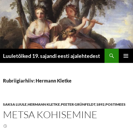
Otsi
Luuletõlked 19. sajandi eesti ajalehtedest
LIIGU
PEAME
SISU
JUURDE
Rubriigiarhiiv: Hermann Kletke
SAKSA LUULE
,
HERMANN KLETKE
,
PEETER GRÜNFELDT
,
1892
,
POSTIMEES
METSA KOHISEMINE