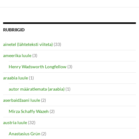
o
o
s
s
h
h
a
a
r
r
e
e
o
o
n
n
RUBRIIGID
T
F
w
a
i
c
ainetel (lähteteksti viiteta)
(33)
t
e
t
b
e
o
ameerika luule
(3)
r
o
(
k
O
(
Henry Wadsworth Longfellow
(3)
p
O
e
p
araabia luule
n
(1)
e
s
n
i
s
autor määratlemata (araabia)
(1)
n
i
n
n
e
n
aserbaidžaani luule
(2)
w
e
w
w
i
w
Mirza Schaffy Wazeh
(2)
n
i
d
n
o
d
austria luule
(32)
w
o
)
w
Anastasius Grün
(2)
)