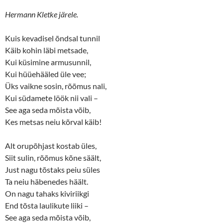
Hermann Kletke järele.
Kuis kevadisel õndsal tunnil
Käib kohin läbi metsade,
Kui küsimine armusunnil,
Kui hüüehääled üle vee;
Üks vaikne sosin, rõõmus nali,
Kui südamete löök nii vali –
See aga seda mõista võib,
Kes metsas neiu kõrval käib!
Alt orupõhjast kostab üles,
Siit sulin, rõõmus kõne säält,
Just nagu tõstaks peiu süles
Ta neiu häbenedes häält.
On nagu tahaks kiviriikgi
End tõsta laulikute liiki –
See aga seda mõista võib,