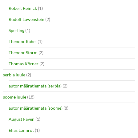
Robert Reinick
(1)
Rudolf Löwenstein
(2)
Sperling
(1)
Theodor Räbel
(1)
Theodor Storm
(2)
Thomas Körner
(2)
serbia luule
(2)
autor määratlemata (serbia)
(2)
soome luule
(18)
autor määratlemata (soome)
(8)
August Favén
(1)
Elias Lönnrot
(1)