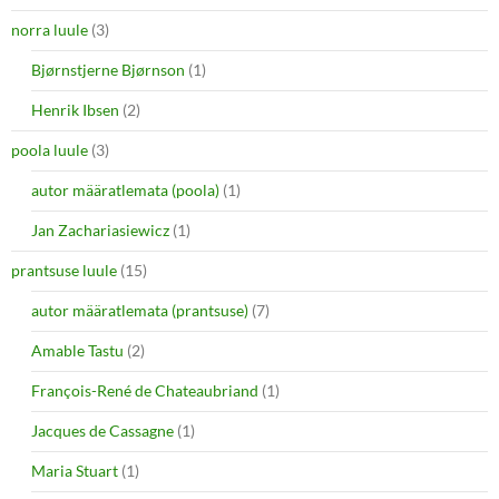
norra luule
(3)
Bjørnstjerne Bjørnson
(1)
Henrik Ibsen
(2)
poola luule
(3)
autor määratlemata (poola)
(1)
Jan Zachariasiewicz
(1)
prantsuse luule
(15)
autor määratlemata (prantsuse)
(7)
Amable Tastu
(2)
François-René de Chateaubriand
(1)
Jacques de Cassagne
(1)
Maria Stuart
(1)