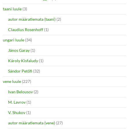
taani luule
(3)
autor määratlemata (taani)
(2)
Claudius Rosenhoff
(1)
ungari luule
(34)
János Garay
(1)
Károly Kisfaludy
(1)
Sándor Petőfi
(32)
vene luule
(227)
Ivan Belousov
(2)
M. Lavrov
(1)
V. Shukov
(1)
autor määratlemata (vene)
(27)