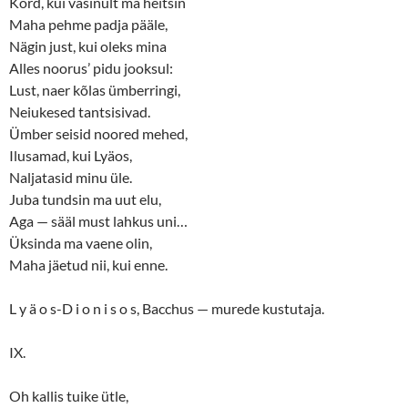
Kord, kui väsinult ma heitsin
Maha pehme padja pääle,
Nägin just, kui oleks mina
Alles noorus’ pidu jooksul:
Lust, naer kõlas ümberringi,
Neiukesed tantsisivad.
Ümber seisid noored mehed,
Ilusamad, kui Lyäos,
Naljatasid minu üle.
Juba tundsin ma uut elu,
Aga — sääl must lahkus uni…
Üksinda ma vaene olin,
Maha jäetud nii, kui enne.
L y ä o s-D i o n i s o s, Bacchus — murede kustutaja.
IX.
Oh kallis tuike ütle,