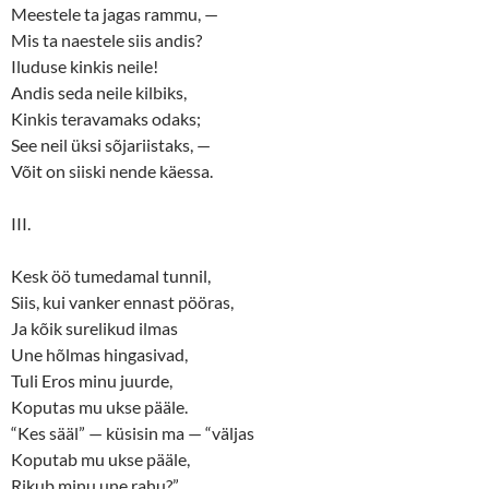
Meestele ta jagas rammu, —
Mis ta naestele siis andis?
Iluduse kinkis neile!
Andis seda neile kilbiks,
Kinkis teravamaks odaks;
See neil üksi sõjariistaks, —
Võit on siiski nende käessa.
III.
Kesk öö tumedamal tunnil,
Siis, kui vanker ennast pööras,
Ja kõik surelikud ilmas
Une hõlmas hingasivad,
Tuli Eros minu juurde,
Koputas mu ukse pääle.
“Kes sääl” — küsisin ma — “väljas
Koputab mu ukse pääle,
Rikub minu une rahu?”