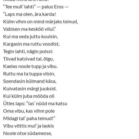
“Tee mull’ lahti” — palus Eros —
“Laps ma olen, ära karda!
Külm vihm on mind märjaks teinud,
Vabisen ma kesköö vilul.”
Kui ma seda juttu kuulsin,
Kargasin ma ruttu voodist,
Tegin lahti, nägin poissi:
Tiivad katsivad tal, õlgu,
Kaelas noole tupp ja vibu.
Ruttu ma ta tuppa viisin,
Soendasin külmand käsa,
Kuivatasin märgi juuksid.
Kui külm juba mööda oli
Ütles laps: “las’ nüüd ma katsu
Oma vibu, kas vihm pole
Midagi tal’ paha teinud!”
Vibu võttis mul’ ja laskis
Noole otse südamesse,