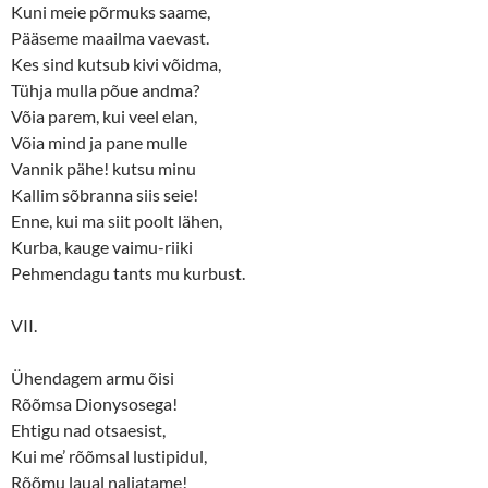
Kuni meie põrmuks saame,
Pääseme maailma vaevast.
Kes sind kutsub kivi võidma,
Tühja mulla põue andma?
Võia parem, kui veel elan,
Võia mind ja pane mulle
Vannik pähe! kutsu minu
Kallim sõbranna siis seie!
Enne, kui ma siit poolt lähen,
Kurba, kauge vaimu-riiki
Pehmendagu tants mu kurbust.
VII.
Ühendagem armu õisi
Rõõmsa Dionysosega!
Ehtigu nad otsaesist,
Kui me’ rõõmsal lustipidul,
Rõõmu laual naljatame!