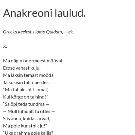
Anakreoni laulud.
Greeka keelest: Homo Quidam, — ek.
X.
Ma nägin noormeest müüvat
Erose vahast kuju,
Ma läksin temast mööda
Ja küsisin talt naerdes:
“Ma tahaks pilti omal’,
Kui kõrge on ta hind?”
“Sa õpi teda tundma
—
—
Mull lühidalt ta ütles
—
Siis anna, kuidas arvad,
Ma pole kunstnik ju!”
“Üks drahma pole kallis?