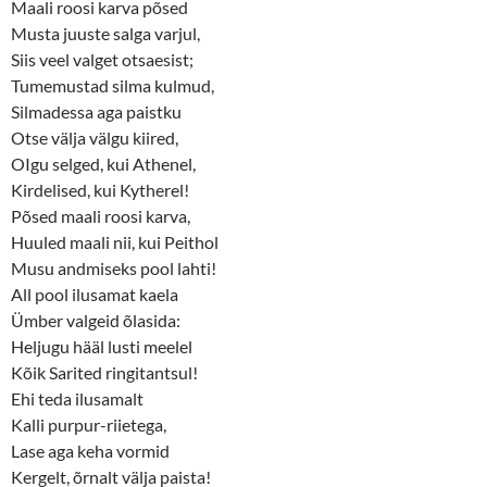
Maali roosi karva põsed
Musta juuste salga varjul,
Siis veel valget otsaesist;
Tumemustad silma kulmud,
Silmadessa aga paistku
Otse välja välgu kiired,
OIgu selged, kui Athenel,
Kirdelised, kui Kytherel!
Põsed maali roosi karva,
Huuled maali nii, kui Peithol
Musu andmiseks pool lahti!
All pool ilusamat kaela
Ümber valgeid õlasida:
Heljugu hääl lusti meelel
Kõik Sarited ringitantsul!
Ehi teda ilusamalt
Kalli purpur-riietega,
Lase aga keha vormid
Kergelt, õrnalt välja paista!