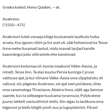
Greeka keelest: Homo Quidam,
— ek.
Anakreon.
(?1550—475)
Anakreoni tuleb vanaaja kõige kuulsamate laulikute hulka
arvata. Kus iganes rõõm ja list aset oli, sääl helisesivad ka Teose
linna mehe ilusamad laulud, mida osavad lauljad kandle
kaasmängul pidu võõrastele ette kandsivad.
Anakreoni kodumaa oli Joonia maakond Väike-Aasias, ja
nimelt, Teose linn. Ta elas kuulsa Persia kuninga Cyruse
valitsuse ajal, ja kui viimane Väike-Aasia oma sõjaplatsiks oli
valinud, siis põgenes Anakreon, sel ajal veel poisikene, ühes
oma vanematega Thraciasse, Abdera linna, säält aga Samose
saarele, kus ta selleaegse kuulsama tyrannuse, Polykratese
juures lahkelt vastuvõtmist leidis. Siin algas ta laulikuna oma
tegevust ja leidis kõigilt poolt auu ja lugupidamist. Pärast