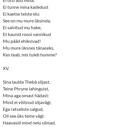
Ei otsi auu mina;
Ei tunne mina kadedust
Ei kaetse teiste elu:
See on mu mure üksinda,
Ei salvitud mu habe,
Et kaunid roosi vannikud
Mu pääd ehiksivad!
Mu mure üksnes tänaseks,
Kes teab, mis tuleb homme?
XV.
Sina laulda Thebä sõjast,
Teine Phryne lahinguist,
Mina aga omast hädast:
Mind ei võitnud sõjavägi,
Ega ratsaliste salgud,
Oli see üks teine vägi:
Haavasid mind neiu silmad.