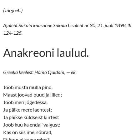
(Järgneb.)
Ajaleht Sakala kaasanne Sakala Lisaleht nr 30, 21. juuli 1898, lk
124-125.
Anakreoni laulud.
Greeka keelest: Homo Quidam, — ek.
Joob musta mulla pind,
Maast joovad puud ja lilled;
Joob meri jõgedessa,
Ja päike mere laentest;
Ja päikse kuldseist kiirtest
Joob kuu ka endal’ valgust:
Kas on siis ime, sõbrad,
Et joon niisama mina?