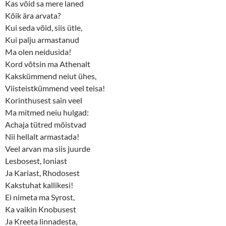
Kas võid sa mere laned
Kõik ära arvata?
Kui seda võid, siis ütle,
Kui palju armastanud
Ma olen neidusida!
Kord võtsin ma Athenalt
Kakskümmend neiut ühes,
Viisteistkümmend veel teisa!
Korinthusest sain veel
Ma mitmed neiu hulgad:
Achaja tütred mõistvad
Nii hellalt armastada!
Veel arvan ma siis juurde
Lesbosest, Ioniast
Ja Kariast, Rhodosest
Kakstuhat kallikesi!
Ei nimeta ma Syrost,
Ka vaikin Knobusest
Ja Kreeta linnadesta,