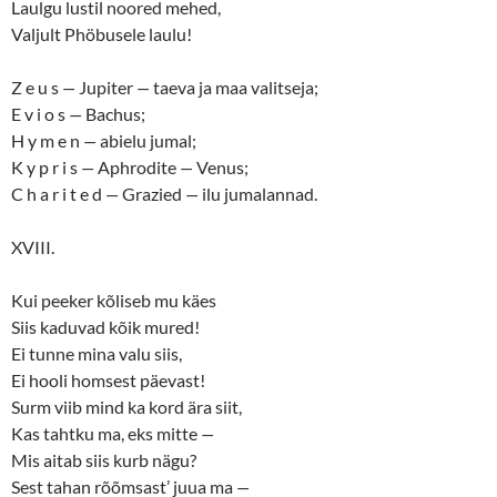
Laulgu lustil noored mehed,
Valjult Phöbusele laulu!
Z e u s
—
Jupiter
—
taeva ja maa valitseja;
E v i o s
—
Bachus;
H y m e n
—
abielu jumal;
K y p r i s
—
Aphrodite
—
Venus;
C h a r i t e d
—
Grazied
—
ilu jumalannad.
XVIII.
Kui peeker kõliseb mu käes
Siis kaduvad kõik mured!
Ei tunne mina valu siis,
Ei hooli homsest päevast!
Surm viib mind ka kord ära siit,
Kas tahtku ma, eks mitte
—
Mis aitab siis kurb nägu?
Sest tahan rõõmsast’ juua ma
—