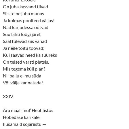
On juba kasvand tiivad
Siis teine juba munas
Ja kolmas poolteed väljas!
Nad karjudessa ootvad
Suu lahti löögi järel,
Sääl tulevad siis vanad
Ja neile toitu toovad;
Kui saavad need ka suureks
On teised varsti platsis.
Mis tegema küll pian?
Nii palju ei mu süda
Või välja kannatada!
XXIV.
Ära maali mul’ Hephästos
Hõbedase karikale
Ilusamaid sõjariistu —