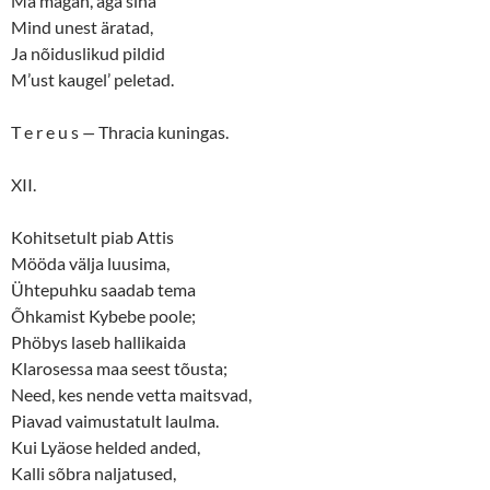
Ma magan, aga sina
Mind unest äratad,
Ja nõiduslikud pildid
M’ust kaugel’ peletad.
T e r e u s
—
Thracia kuningas.
XII.
Kohitsetult piab Attis
Mööda välja luusima,
Ühtepuhku saadab tema
Õhkamist Kybebe poole;
Phöbys laseb hallikaida
Klarosessa maa seest tõusta;
Need, kes nende vetta maitsvad,
Piavad vaimustatult laulma.
Kui Lyäose helded anded,
Kalli sõbra naljatused,