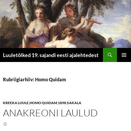
Otsi
Luuletõlked 19. sajandi eesti ajalehtedest
LIIGU
PEAME
SISU
JUURDE
Rubriigiarhiiv: Homo Quidam
KREEKA LUULE
,
HOMO QUIDAM
,
1898
,
SAKALA
ANAKREONI LAULUD