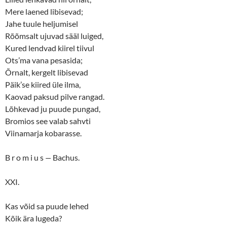
Mere laened libisevad;
Jahe tuule heljumisel
Rõõmsalt ujuvad sääl luiged,
Kured lendvad kiirel tiivul
Ots’ma vana pesasida;
Õrnalt, kergelt libisevad
Päik’se kiired üle ilma,
Kaovad paksud pilve rangad.
Lõhkevad ju puude pungad,
Bromios see valab sahvti
Viinamarja kobarasse.
B r o m i u s
—
Bachus.
XXI.
Kas võid sa puude lehed
Kõik ära lugeda?