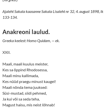
Ajaleht Sakala kaasanne Sakala Lisaleht nr 32, 4. august 1898, lk
133-134.
Anakreoni laulud.
Greeka keelest: Homo Quidam, — ek.
XXII.
Maali, maali kuulus meister,
Kes sa õppind Rhodosessa,
Maali minu kallimada,
Kes nüüd praegu minust kaugel!
Maali nõnda tema juuksed:
Süsi-mustad, siidi pehmed,
Ja kui või sa seda teha,
Magust haisu, mis neist lõhnab!