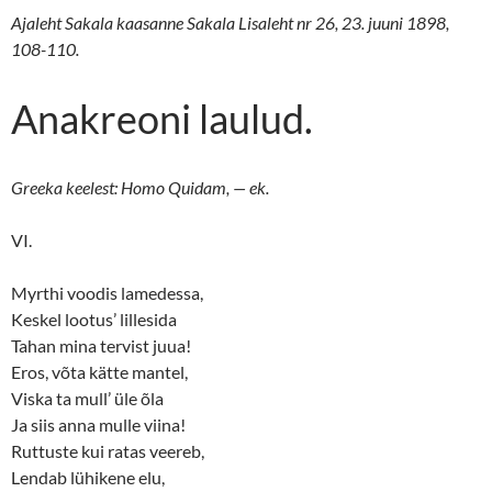
Ajaleht Sakala kaasanne Sakala Lisaleht nr 26, 23. juuni 1898,
108-110.
Anakreoni laulud.
Greeka keelest: Homo Quidam, — ek.
VI.
Myrthi voodis lamedessa,
Keskel lootus’ lillesida
Tahan mina tervist juua!
Eros, võta kätte mantel,
Viska ta mull’ üle õla
Ja siis anna mulle viina!
Ruttuste kui ratas veereb,
Lendab lühikene elu,