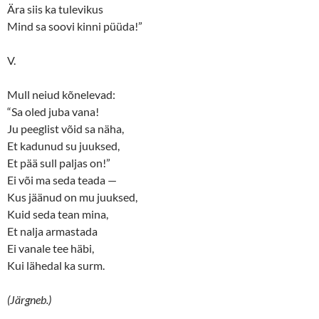
Ära siis ka tulevikus
Mind sa soovi kinni püüda!”
V.
Mull neiud kõnelevad:
“Sa oled juba vana!
Ju peeglist võid sa näha,
Et kadunud su juuksed,
Et pää sull paljas on!”
Ei või ma seda teada —
Kus jäänud on mu juuksed,
Kuid seda tean mina,
Et nalja armastada
Ei vanale tee häbi,
Kui lähedal ka surm.
(Järgneb.)