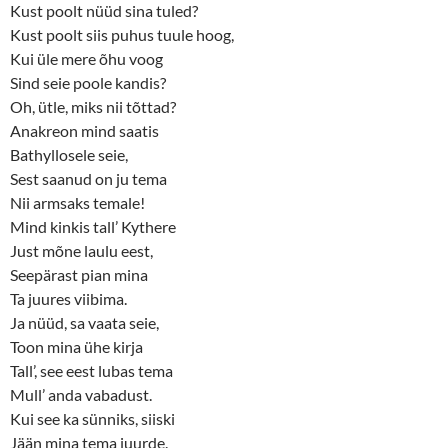
Kust poolt nüüd sina tuled?
Kust poolt siis puhus tuule hoog,
Kui üle mere õhu voog
Sind seie poole kandis?
Oh, ütle, miks nii tõttad?
Anakreon mind saatis
Bathyllosele seie,
Sest saanud on ju tema
Nii armsaks temale!
Mind kinkis tall’ Kythere
Just mõne laulu eest,
Seepärast pian mina
Ta juures viibima.
Ja nüüd, sa vaata seie,
Toon mina ühe kirja
Tall’, see eest lubas tema
Mull’ anda vabadust.
Kui see ka sünniks, siiski
Jään mina tema juurde.