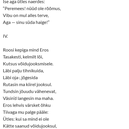
Ise aga ütles naerdes:
“Peremees! nüüd ole rõõmus,
Vibu on mul alles terve,
Aga — sinu süda haige!”
IV.
Roosi kepiga mind Eros
Tasakesti, kelmilt lõi,
Kutsus võidujooksmisele.
Läbi palju tihnikuida,
Läbi oja-, jõgesida
Rutasin ma kiirel jooksul.
Tundsin jõuudu vähenevat,
Väsin’d langesin ma maha.
Eros lehvis värsket õhku
Tiivaga mu palge pääle:
Ütles: kui sa mind ei ole
Kätte saanud võidujooksul,