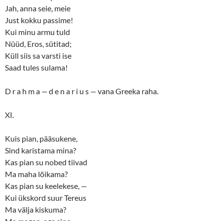
Jah, anna seie, meie
Just kokku passime!
Kui minu armu tuld
Nüüd, Eros, sütitad;
Küll siis sa varsti ise
Saad tules sulama!
D r a h m a
—
d e n a r i u s
—
vana Greeka raha.
XI.
Kuis pian, pääsukene,
Sind karistama mina?
Kas pian su nobed tiivad
Ma maha lõikama?
Kas pian su keelekese,
—
Kui ükskord suur Tereus
Ma välja kiskuma?