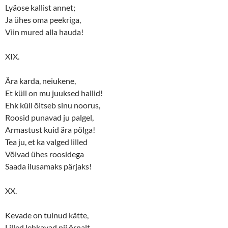
Lyäose kallist annet;
Ja ühes oma peekriga,
Viin mured alla hauda!
XIX.
Ära karda, neiukene,
Et küll on mu juuksed hallid!
Ehk küll õitseb sinu noorus,
Roosid punavad ju palgel,
Armastust kuid ära põlga!
Tea ju, et ka valged lilled
Võivad ühes roosidega
Saada ilusamaks pärjaks!
XX.
Kevade on tulnud kätte,
Lilled lehkavad nii õrnalt,