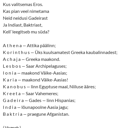
Kus valitsemas Eros.
Kas pian veel nimetama
Neid neidusi Gadeirast
Ja Indiast, Baktriast,
Kell’ leegitseb mu süda?
A t h e n a
—
Attika päälinn;
K o r i n t h u s
—
Üks kuulsamatest Greeka kaubalinnadest;
A c h a j a
—
Greeka maakond.
L e s b o s
—
Saar Archipelaguses;
I o n i a
—
maakond Väike-Aasias;
K a r i a
—
maakond Väike-Aasias!
K a n o b u s
—
linn Egyptuse maal, Niiluse ääres;
K r e e t a
—
Saar Vahemeres;
G a d e i r a
—
Gades
—
linn Hispanias;
I n d i a
—
lõunapoolne Aasia jagu;
B a k t r i a
—
praegune Afganistan.
(Järgneb.)