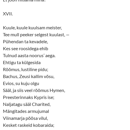
XVII.
Kuule, kuule kuulsam meister,
Tee mull peeker selgest kuulast,
—
Pühendan ta kevadele,
Kes see roosidega ehib
Tulnud aasta noorus’ aega.
Ehtigu ta külgesida
Rõõmus, lustiline pidu;
Bachus, Zeusi kallim võsu,
Evios, su kuju olgu
Sääl, ja siis veel rõõmus Hymen,
Preesterinnaks Kypris ise;
Naljatagu sääl Charited,
Mängitades armujumal
Viinamarja põõsa vilul,
Kesket raskeid kobaraida;