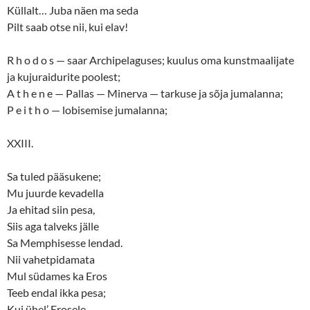
Küllalt… Juba näen ma seda
Pilt saab otse nii, kui elav!
R h o d o s — saar Archipelaguses; kuulus oma kunstmaalijate
ja kujuraidurite poolest;
A t h e n e — Pallas — Minerva — tarkuse ja sõja jumalanna;
P e i t h o — lobisemise jumalanna;
XXIII.
Sa tuled pääsukene;
Mu juurde kevadella
Ja ehitad siin pesa,
Siis aga talveks jälle
Sa Memphisesse lendad.
Nii vahetpidamata
Mul südames ka Eros
Teeb endal ikka pesa;
Kui ühel’ Erosele