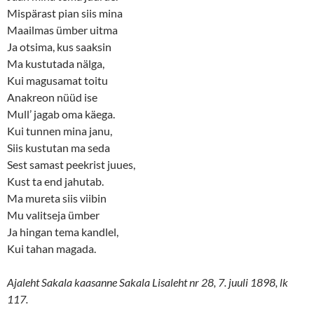
Mispärast pian siis mina
Maailmas ümber uitma
Ja otsima, kus saaksin
Ma kustutada nälga,
Kui magusamat toitu
Anakreon nüüd ise
Mull’ jagab oma käega.
Kui tunnen mina janu,
Siis kustutan ma seda
Sest samast peekrist juues,
Kust ta end jahutab.
Ma mureta siis viibin
Mu valitseja ümber
Ja hingan tema kandlel,
Kui tahan magada.
Ajaleht Sakala kaasanne Sakala Lisaleht nr 28, 7. juuli 1898, lk
117.