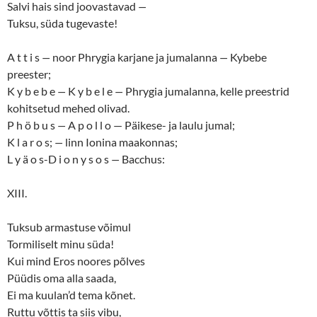
Salvi hais sind joovastavad
—
Tuksu, süda tugevaste!
A t t i s
—
noor Phrygia karjane ja jumalanna
—
Kybebe
preester;
K y b e b e
—
K y b e l e
—
Phrygia jumalanna, kelle preestrid
kohitsetud mehed olivad.
P h ö b u s
—
A p o l l o — Päikese- ja laulu jumal;
K l a r o s;
—
linn Ionina maakonnas;
L y ä o s-D i o n y s o s
—
Bacchus:
XIII.
Tuksub armastuse võimul
Tormiliselt minu süda!
Kui mind Eros noores põlves
Püüdis oma alla saada,
Ei ma kuulan’d tema kõnet.
Ruttu võttis ta siis vibu,