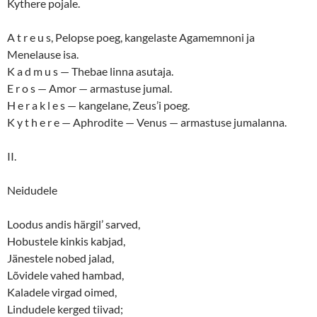
Kythere pojale.
A t r e u s, Pelopse poeg, kangelaste Agamemnoni ja
Menelause isa.
K a d m u s — Thebae linna asutaja.
E r o s — Amor — armastuse jumal.
H e r a k l e s — kangelane, Zeus’i poeg.
K y t h e r e — Aphrodite — Venus — armastuse jumalanna.
II.
Neidudele
Loodus andis härgil’ sarved,
Hobustele kinkis kabjad,
Jänestele nobed jalad,
Lõvidele vahed hambad,
Kaladele virgad oimed,
Lindudele kerged tiivad;