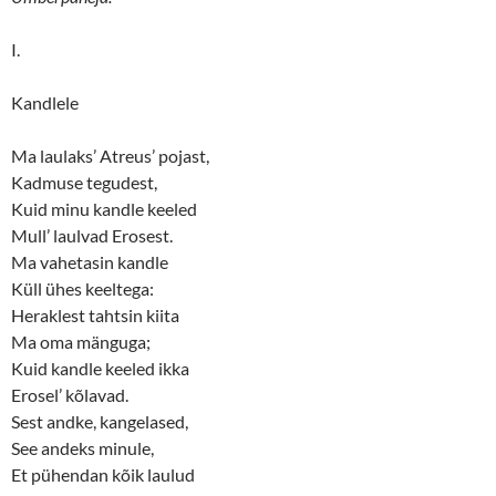
I.
Kandlele
Ma laulaks’ Atreus’ pojast,
Kadmuse tegudest,
Kuid minu kandle keeled
Mull’ laulvad Erosest.
Ma vahetasin kandle
Küll ühes keeltega:
Heraklest tahtsin kiita
Ma oma mänguga;
Kuid kandle keeled ikka
Erosel’ kõlavad.
Sest andke, kangelased,
See andeks minule,
Et pühendan kõik laulud