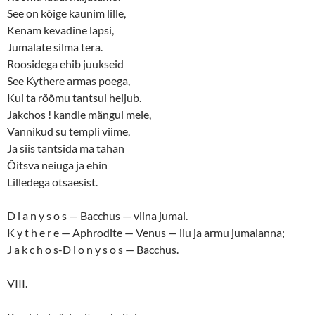
See on kõige kaunim lille,
Kenam kevadine lapsi,
Jumalate silma tera.
Roosidega ehib juukseid
See Kythere armas poega,
Kui ta rõõmu tantsul heljub.
Jakchos ! kandle mängul meie,
Vannikud su templi viime,
Ja siis tantsida ma tahan
Õitsva neiuga ja ehin
Lilledega otsaesist.
D i a n y s o s — Bacchus — viina jumal.
K y t h e r e — Aphrodite — Venus — ilu ja armu jumalanna;
J a k c h o s-D i o n y s o s — Bacchus.
VIII.