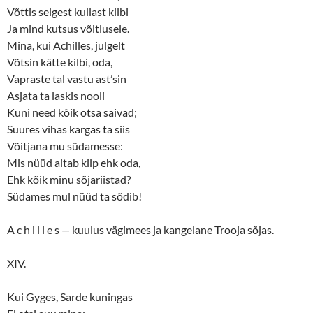
Võttis selgest kullast kilbi
Ja mind kutsus võitlusele.
Mina, kui Achilles, julgelt
Võtsin kätte kilbi, oda,
Vapraste tal vastu ast’sin
Asjata ta laskis nooli
Kuni need kõik otsa saivad;
Suures vihas kargas ta siis
Võitjana mu südamesse:
Mis nüüd aitab kilp ehk oda,
Ehk kõik minu sõjariistad?
Südames mul nüüd ta sõdib!
A c h i l l e s
—
kuulus vägimees ja kangelane Trooja sõjas.
XIV.
Kui Gyges, Sarde kuningas