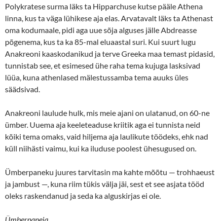
Polykratese surma läks ta Hipparchuse kutse pääle Athena
linna, kus ta väga lühikese aja elas. Arvatavalt läks ta Athenast
oma kodumaale, pidi aga uue sõja alguses jälle Abdreasse
põgenema, kus ta ka 85-mal eluaastal suri. Kui suurt lugu
Anakreoni kaaskodanikud ja terve Greeka maa temast pidasid,
tunnistab see, et esimesed ühe raha tema kujuga lasksivad
lüüa, kuna athenlased mälestussamba tema auuks üles
säädsivad.
Anakreoni laulude hulk, mis meie ajani on ulatanud, on 60-ne
ümber. Uuema aja keeleteaduse kriitik aga ei tunnista neid
kõiki tema omaks, vaid hiljema aja laulikute töödeks, ehk nad
küll niihästi vaimu, kui ka iluduse poolest ühesugused on.
Ümberpaneku juures tarvitasin ma kahte mõõtu — trohhaeust
ja jambust —, kuna riim tükis välja jäi, sest et see asjata tööd
oleks raskendanud ja seda ka alguskirjas ei ole.
Ümberpaneja.