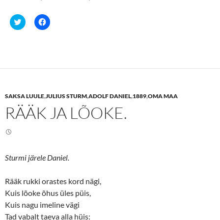
C
C
l
l
i
i
c
c
k
k
t
t
o
o
s
s
h
h
a
a
r
r
e
e
SAKSA LUULE
,
JULIUS STURM
,
ADOLF DANIEL
,
1889
,
OMA MAA
o
o
n
n
RÄÄK JA LÕOKE.
T
F
w
a
i
c
t
e
t
b
e
o
r
o
(
k
Sturmi järele Daniel.
O
(
p
O
e
p
n
e
Rääk rukki orastes kord nägi,
s
n
Kuis lõoke õhus üles püis,
i
s
n
i
Kuis nagu imeline vägi
n
n
e
n
Tad vabalt taeva alla hüis:
w
e