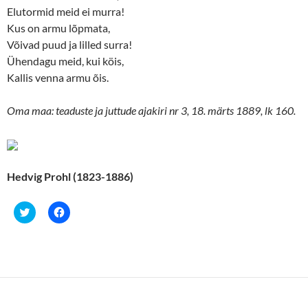
Elutormid meid ei murra!
Kus on armu lõpmata,
Võivad puud ja lilled surra!
Ühendagu meid, kui köis,
Kallis venna armu õis.
Oma maa: teaduste ja juttude ajakiri nr 3, 18. märts 1889, lk 160.
Hedvig Prohl (1823-1886)
C
C
l
l
i
i
c
c
k
k
t
t
o
o
s
s
h
h
a
a
r
r