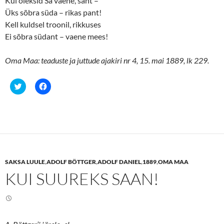
Kui oleksid Sa vaene, sant –
Üks sõbra süda – rikas pant!
Kell kuldsel troonil, rikkuses
Ei sõbra südant – vaene mees!
Oma Maa: teaduste ja juttude ajakiri nr 4, 15. mai 1889, lk 229.
C
C
l
l
i
i
c
c
k
k
t
t
o
o
s
s
h
h
a
a
r
r
e
e
SAKSA LUULE
,
ADOLF BÖTTGER
,
ADOLF DANIEL
,
1889
,
OMA MAA
o
o
n
n
KUI SUUREKS SAAN!
T
F
w
a
i
c
t
e
t
b
e
o
r
o
(
k