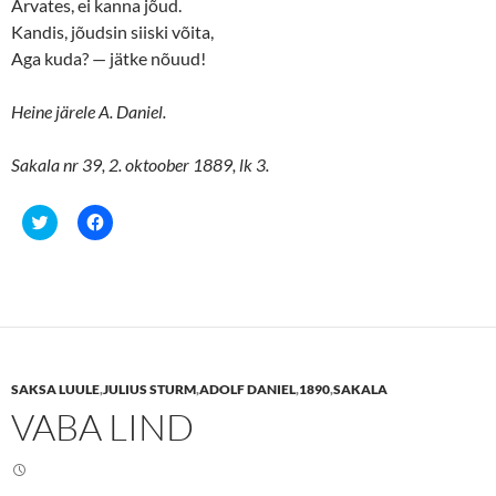
Arvates, ei kanna jõud.
Kandis, jõudsin siiski võita,
Aga kuda? — jätke nõuud!
Heine järele A. Daniel.
Sakala nr 39, 2. oktoober 1889, lk 3.
C
C
l
l
i
i
c
c
k
k
t
t
o
o
s
s
h
h
a
a
r
r
e
e
SAKSA LUULE
,
JULIUS STURM
,
ADOLF DANIEL
,
1890
,
SAKALA
o
o
n
n
VABA LIND
T
F
w
a
i
c
t
e
t
b
e
o