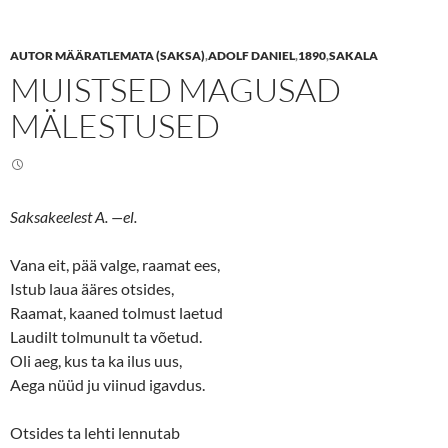
h
h
a
a
r
r
e
e
AUTOR MÄÄRATLEMATA (SAKSA)
,
ADOLF DANIEL
,
1890
,
SAKALA
o
o
n
n
MUISTSED MAGUSAD
T
F
w
a
i
c
MÄLESTUSED
t
e
t
b
e
o
r
o
(
k
O
(
p
O
e
p
Saksakeelest A. —el.
n
e
s
n
i
s
Vana eit, pää valge, raamat ees,
n
i
n
n
Istub laua ääres otsides,
e
n
w
e
Raamat, kaaned tolmust laetud
w
w
i
w
Laudilt tolmunult ta võetud.
n
i
d
n
Oli aeg, kus ta ka ilus uus,
o
d
w
o
Aega nüüd ju viinud igavdus.
)
w
)
Otsides ta lehti lennutab