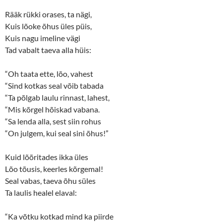
r
o
(
k
Rääk rükki orases, ta nägi,
O
(
p
O
Kuis lõoke õhus üles püis,
e
p
n
e
Kuis nagu imeline vägi
s
n
Tad vabalt taeva alla hüis:
i
s
n
i
n
n
e
n
“Oh taata ette, lõo, vahest
w
e
w
w
“Sind kotkas seal võib tabada
i
w
n
i
“Ta põlgab laulu rinnast, lahest,
d
n
o
d
“Mis kõrgel hõiskad vabana.
w
o
“Sa lenda alla, sest siin rohus
)
w
)
“On julgem, kui seal sini õhus!”
Kuid lõõritades ikka üles
Lõo tõusis, keerles kõrgemal!
Seal vabas, taeva õhu süles
Ta laulis healel elaval:
“Ka võtku kotkad mind ka piirde