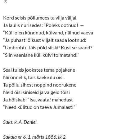
e
o
r
o
(
k
O
(
Kord seisis põllumees ta vilja väljal
p
O
e
p
Ja laulis nurisedes: “Poleks ootnud!
—
n
e
s
n
“Küll olen kündnud, külvand, näinud vaeva
i
s
n
i
“Ja puhast lõikust viljalt saada lootnud:
n
n
“Umbrohtu täis põld siiski! Kust se saand?
e
n
w
e
“Siin vaenlane küll külvi toimetand!”
w
w
i
w
n
i
d
n
Seal tuleb jookstes tema pojakene
o
d
w
o
Nii õnnelik, täis käeke ilu õisi.
)
w
)
Ta põllu sihest noppind noorukene
Neid õisi siniseid ja valgeid tõisi
Ja hõiskab: “Isa, vaata! mahedast
“Need külitud on taeva Jumalast!”
Saks. k. A. Daniel.
Sakala nr 6, 1. märts 1886, lk 2.