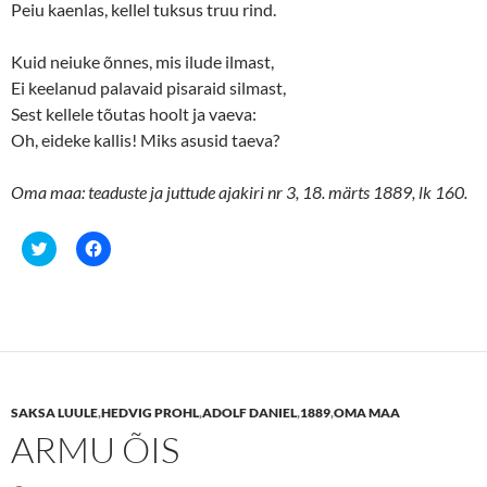
Peiu kaenlas, kellel tuksus truu rind.
Kuid neiuke õnnes, mis ilude ilmast,
Ei keelanud palavaid pisaraid silmast,
Sest kellele tõutas hoolt ja vaeva:
Oh, eideke kallis! Miks asusid taeva?
Oma maa: teaduste ja juttude ajakiri nr 3, 18. märts 1889, lk 160.
C
C
l
l
i
i
c
c
k
k
t
t
o
o
s
s
h
h
a
a
r
r
e
e
SAKSA LUULE
,
HEDVIG PROHL
,
ADOLF DANIEL
,
1889
,
OMA MAA
o
o
n
n
ARMU ÕIS
T
F
w
a
i
c
t
e