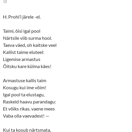
t
b
e
o
r
o
(
k
H. Prohl’i järele -el.
O
(
p
O
e
p
n
e
Taimi, õisi igal pool
s
n
Närtsile viib surma hool.
i
s
n
i
Taeva väed, oh kaitske veel
n
n
e
n
Kallist taime eluteel:
w
e
w
w
Ligemise armastus
i
w
n
i
Õitsku kare külma käes!
d
n
o
d
w
o
Armastuse kallis taim
)
w
)
Kosugu kui ime võim!
Igal pool ta elustagu,
Raskeid haavu parandagu:
Et võiks rikas, vaene mees
Vaba olla vaevadest! —
Kui ta kosub närtsmata,