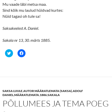
Mu vaade läbi metsa maa.
Sind kõik mu laulud hüidvad kurtes:
Nüid tagasi oh tule sa!
Saksakeelest A. Daniel.
Sakala nr 13, 30. märts 1885.
C
C
l
l
i
i
c
c
k
k
t
t
o
o
s
s
h
h
a
a
r
r
e
e
SAKSA LUULE
,
AUTOR MÄÄRATLEMATA (SAKSA)
,
ADOLF
o
o
n
n
DANIEL
,
MÄÄRATLEMATA
,
1886
,
SAKALA
T
F
PÕLLUMEES JA TEMA POEG
w
a
i
c
t
e
t
b