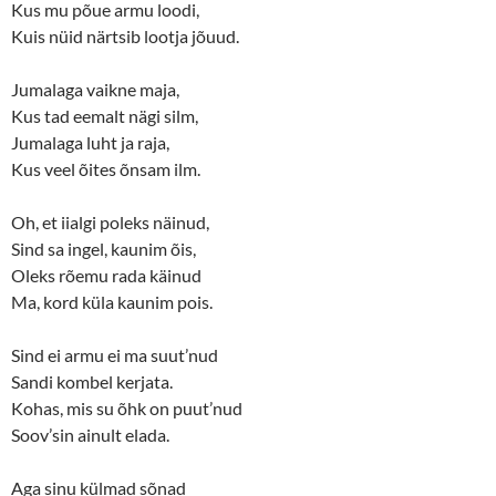
Kus mu põue armu loodi,
n
n
e
n
Kuis nüid närtsib lootja jõuud.
w
e
w
w
i
w
n
i
Jumalaga vaikne maja,
d
n
o
d
Kus tad eemalt nägi silm,
w
o
Jumalaga luht ja raja,
)
w
)
Kus veel õites õnsam ilm.
Oh, et iialgi poleks näinud,
Sind sa ingel, kaunim õis,
Oleks rõemu rada käinud
Ma, kord küla kaunim pois.
Sind ei armu ei ma suut’nud
Sandi kombel kerjata.
Kohas, mis su õhk on puut’nud
Soov’sin ainult elada.
Aga sinu külmad sõnad