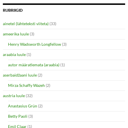
e
e
o
o
n
n
RUBRIIGID
T
F
w
a
i
c
ainetel (lähteteksti viiteta)
(33)
t
e
t
b
e
o
ameerika luule
(3)
r
o
(
k
O
(
Henry Wadsworth Longfellow
(3)
p
O
e
p
araabia luule
n
(1)
e
s
n
i
s
autor määratlemata (araabia)
(1)
n
i
n
n
e
n
aserbaidžaani luule
(2)
w
e
w
w
i
w
Mirza Schaffy Wazeh
(2)
n
i
d
n
o
d
austria luule
(32)
w
o
)
w
Anastasius Grün
(2)
)
Betty Paoli
(3)
Emil Claar
(1)