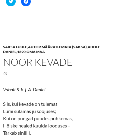
C
C
l
l
i
i
c
c
k
k
t
t
o
o
s
s
h
h
a
a
r
r
e
e
SAKSA LUULE
,
AUTOR MÄÄRATLEMATA (SAKSA)
,
ADOLF
o
o
n
n
DANIEL
,
1890
,
OMA MAA
T
F
NOOR KEVADE
w
a
i
c
t
e
t
b
e
o
r
o
(
k
O
(
Vabalt S. k. j. A. Daniel.
p
O
e
p
n
e
s
n
Siis, kui kevade on tulemas
i
s
n
i
Lumi sulamas ju soojuses;
n
n
Kui on pungad puudes puhkemas,
e
n
w
e
Hõiske healed kuulda looduses –
w
w
i
w
Tärkab sinilill,
n
i