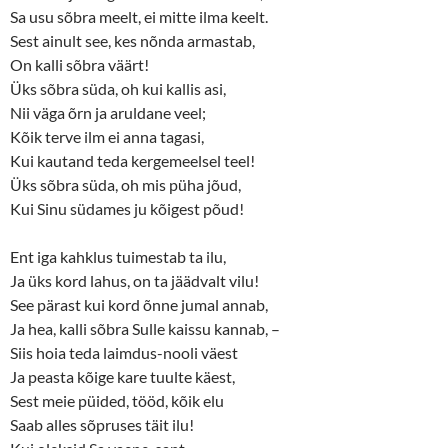
w
e
Sa usu sõbra meelt, ei mitte ilma keelt.
w
w
i
w
Sest ainult see, kes nõnda armastab,
n
i
d
n
On kalli sõbra väärt!
o
d
w
o
Üks sõbra süda, oh kui kallis asi,
)
w
)
Nii väga õrn ja aruldane veel;
Kõik terve ilm ei anna tagasi,
Kui kautand teda kergemeelsel teel!
Üks sõbra süda, oh mis püha jõud,
Kui Sinu südames ju kõigest põud!
Ent iga kahklus tuimestab ta ilu,
Ja üks kord lahus, on ta jäädvalt vilu!
See pärast kui kord õnne jumal annab,
Ja hea, kalli sõbra Sulle kaissu kannab, –
Siis hoia teda laimdus-nooli väest
Ja peasta kõige kare tuulte käest,
Sest meie püided, tööd, kõik elu
Saab alles sõpruses täit ilu!