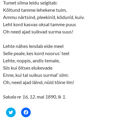
Tumet silma leidu selgitab:
Kõltund tamme lehekene tuim,
Ammu närtsind, pleekin’d, kõdun’d, kuiv.
Leht kord kasvas oksal tamme puus
Oh need ajad suikvad surma suus!
Lehte nähes lendab eide meel
Selle peale, kes kord noorus’ teel
Lehte, noppis, andis temale,
Siis kui õitses elukevade
Enne, kui tal suikus surmal’ silm:
Oh, need ajad läind, nüid tõine ilm!
Sakala nr 16, 12. mai 1890, lk 1.
C
C
l
l
i
i
c
c
k
k
t
t
o
o