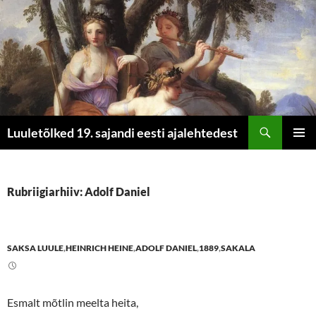
Otsi
Luuletõlked 19. sajandi eesti ajalehtedest
LIIGU
PEAME
SISU
JUURDE
Rubriigiarhiiv: Adolf Daniel
SAKSA LUULE
,
HEINRICH HEINE
,
ADOLF DANIEL
,
1889
,
SAKALA
Esmalt mõtlin meelta heita,