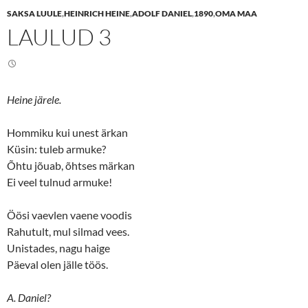
e
e
SAKSA LUULE
,
HEINRICH HEINE
,
ADOLF DANIEL
,
1890
,
OMA MAA
o
o
n
n
LAULUD 3
T
F
w
a
i
c
t
e
t
b
e
o
r
o
(
k
Heine järele.
O
(
p
O
e
p
n
e
Hommiku kui unest ärkan
s
n
Küsin: tuleb armuke?
i
s
n
i
Õhtu jõuab, õhtses märkan
n
n
e
n
Ei veel tulnud armuke!
w
e
w
w
i
w
n
i
Öösi vaevlen vaene voodis
d
n
o
d
Rahutult, mul silmad vees.
w
o
Unistades, nagu haige
)
w
)
Päeval olen jälle töös.
A. Daniel?