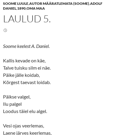
e
e
SOOME LUULE
,
AUTOR MÄÄRATLEMATA (SOOME)
,
ADOLF
o
o
n
n
DANIEL
,
1890
,
OMA MAA
T
F
LAULUD 5.
w
a
i
c
t
e
t
b
e
o
r
o
(
k
O
(
Soome keelest A. Daniel.
p
O
e
p
n
e
s
n
Kallis kevade on käe,
i
s
n
i
Talve tuisku silm ei näe.
n
n
Päike jälle koidab,
e
n
w
e
Kõrgest taevast loidab.
w
w
i
w
n
i
d
n
Päikse valgel,
o
d
w
o
Ilu palgel
)
w
)
Loodus täiel elu algel.
Vesi ojas veerlemas,
Laene järves keerlemas,