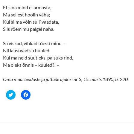
e
p
n
e
Et sina mind ei armasta,
s
n
Ma sellest hoolin väha;
i
s
n
i
Kui silma võin sull’ vaadata,
n
n
e
n
Siis rõem mu palgel naha.
w
e
w
w
i
w
n
i
Sa viskad, vihkad tõesti mind –
d
n
o
d
Nii lausuvad su huuled,
w
o
Kui ma neid suutleks, paisuks rind,
)
w
)
Ma oleks õnnis – kuuled?! –
Oma maa: teaduste ja juttude ajakiri nr 3, 15. märts 1890, lk 220.
C
C
l
l
i
i
c
c
k
k
t
t
o
o
s
s
h
h
a
a
r
r