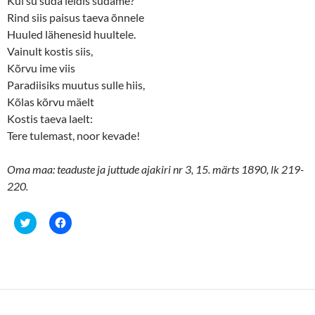
Kui su süda leidis südame?
Rind siis paisus taeva õnnele
Huuled lähenesid huultele.
Vainult kostis siis,
Kõrvu ime viis
Paradiisiks muutus sulle hiis,
Kõlas kõrvu mäelt
Kostis taeva laelt:
Tere tulemast, noor kevade!
Oma maa: teaduste ja juttude ajakiri nr 3, 15. märts 1890, lk 219-
220.
C
C
l
l
i
i
c
c
k
k
t
t
o
o
s
s
h
h
a
a
r
r