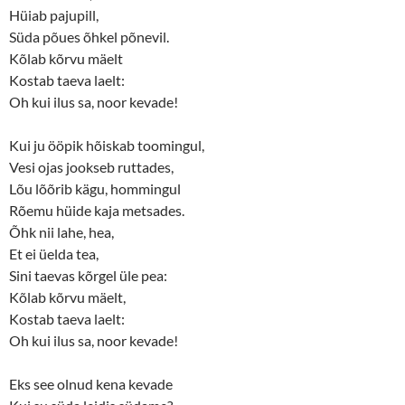
d
n
Hüiab pajupill,
o
d
w
o
Süda põues õhkel põnevil.
)
w
)
Kõlab kõrvu mäelt
Kostab taeva laelt:
Oh kui ilus sa, noor kevade!
Kui ju ööpik hõiskab toomingul,
Vesi ojas jookseb ruttades,
Lõu lõõrib kägu, hommingul
Rõemu hüide kaja metsades.
Õhk nii lahe, hea,
Et ei üelda tea,
Sini taevas kõrgel üle pea:
Kõlab kõrvu mäelt,
Kostab taeva laelt:
Oh kui ilus sa, noor kevade!
Eks see olnud kena kevade