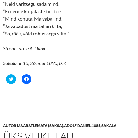
“Neid varitsegu sada mind,
“Ei nende kurjalaste tiir-tee
“Mind kohuta. Ma vaba lind,
“Ja vabadust ma tahan kiita,
“Sa, rääk, võid rohus aega viita!”
Sturmi järele A. Daniel.
Sakala nr 18, 26. mai 1890, lk 4.
C
C
l
l
i
i
c
c
k
k
t
t
o
o
s
s
h
h
a
a
r
r
e
e
AUTOR MÄÄRATLEMATA (SAKSA)
,
ADOLF DANIEL
,
1886
,
SAKALA
o
o
n
n
ÜKS VEIKE LAUL
T
F