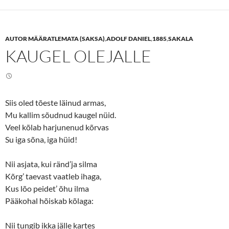
s
s
h
h
a
a
r
r
e
e
AUTOR MÄÄRATLEMATA (SAKSA)
,
ADOLF DANIEL
,
1885
,
SAKALA
o
o
n
n
KAUGEL OLEJALLE
T
F
w
a
i
c
t
e
t
b
e
o
r
o
(
k
Siis oled tõeste läinud armas,
O
(
p
O
Mu kallim sõudnud kaugel nüid.
e
p
n
e
Veel kõlab harjunenud kõrvas
s
n
Su iga sõna, iga hüid!
i
s
n
i
n
n
e
n
Nii asjata, kui ränd’ja silma
w
e
w
w
Kõrg’ taevast vaatleb ihaga,
i
w
n
i
Kus lõo peidet’ õhu ilma
d
n
o
d
Pääkohal hõiskab kõlaga:
w
o
)
w
)
Nii tungib ikka jälle kartes