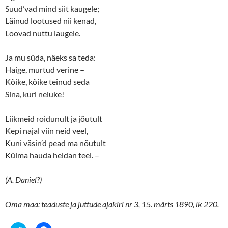
Suud’vad mind siit kaugele;
Läinud lootused nii kenad,
Loovad nuttu laugele.
Ja mu süda, näeks sa teda:
Haige, murtud verine
–
Kõike, kõike teinud seda
Sina, kuri neiuke!
Liikmeid roidunult ja jõutult
Kepi najal viin neid veel,
Kuni väsin’d pead ma nõutult
Külma hauda heidan teel. –
(A. Daniel?)
Oma maa: teaduste ja juttude ajakiri nr 3, 15. märts 1890, lk 220.