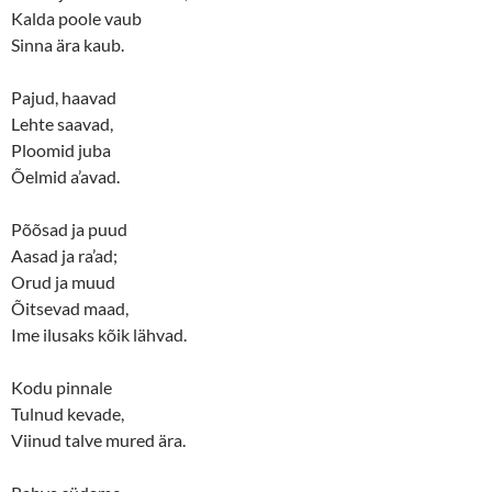
Kalda poole vaub
Sinna ära kaub.
Pajud, haavad
Lehte saavad,
Ploomid juba
Õelmid a’avad.
Põõsad ja puud
Aasad ja ra’ad;
Orud ja muud
Õitsevad maad,
Ime ilusaks kõik lähvad.
Kodu pinnale
Tulnud kevade,
Viinud talve mured ära.