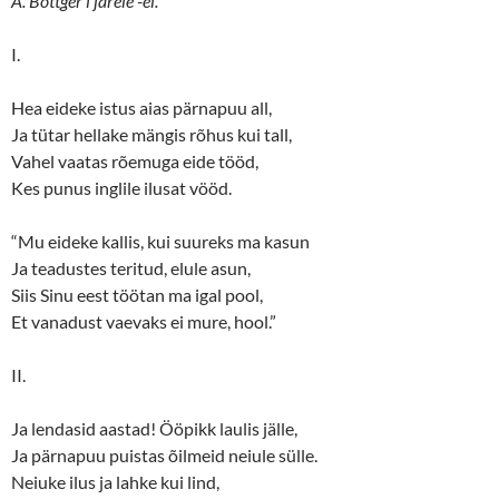
A. Böttger’i järele -el.
O
(
p
O
e
p
n
e
I.
s
n
i
s
n
i
Hea eideke istus aias pärnapuu all,
n
n
e
n
Ja tütar hellake mängis rõhus kui tall,
w
e
w
w
Vahel vaatas rõemuga eide tööd,
i
w
n
i
Kes punus inglile ilusat vööd.
d
n
o
d
w
o
“Mu eideke kallis, kui suureks ma kasun
)
w
)
Ja teadustes teritud, elule asun,
Siis Sinu eest töötan ma igal pool,
Et vanadust vaevaks ei mure, hool.”
II.
Ja lendasid aastad! Ööpikk laulis jälle,
Ja pärnapuu puistas õilmeid neiule sülle.
Neiuke ilus ja lahke kui lind,