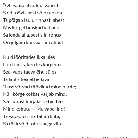
w
w
“Oh vaata ette, lõu, vahest
i
w
n
i
Sind röövik seal võib tabada!
d
n
o
d
Ta põlgab laulu rinnast lahest,
w
o
Mis kõrgel hõiskad vabana.
)
w
)
Sa lenda alla, sest siin rohus
On julgem kui seal sini õhus!
Kuid lõõritades ikka üles
Lõu tõusis, keerles kõrgemal,
Seal vaba taeva õhu süles
Ta laulis healel helkival:
“Lass võtvad röövikud mind piirde;
Küll kõrge kotkas varjab mind,
See pärast kurjalaste tiir-tee,
Mind kohuta — Ma vaba lind!
Ja vabadust ma tahan kiita,
Sa rääk võid rohus aega viita.