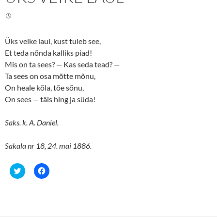
w
a
i
c
t
e
t
b
e
o
r
o
(
k
Üks veike laul, kust tuleb see,
O
(
p
O
Et teda nõnda kalliks piad!
e
p
n
e
Mis on ta sees?
—
Kas seda tead?
—
s
n
Ta sees on osa mõtte mõnu,
i
s
n
i
On heale kõla, tõe sõnu,
n
n
e
n
On sees
—
täis hing ja süda!
w
e
w
w
i
w
n
i
Saks. k. A. Daniel.
d
n
o
d
w
o
Sakala nr 18, 24. mai 1886.
)
w
)
C
C
l
l
i
i
c
c
k
k
t
t
o
o
s
s