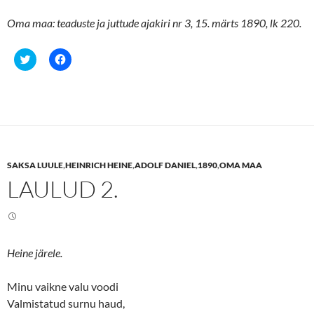
Oma maa: teaduste ja juttude ajakiri nr 3, 15. märts 1890, lk 220.
C
C
l
l
i
i
c
c
k
k
t
t
o
o
s
s
h
h
a
a
r
r
e
e
SAKSA LUULE
,
HEINRICH HEINE
,
ADOLF DANIEL
,
1890
,
OMA MAA
o
o
n
n
LAULUD 2.
T
F
w
a
i
c
t
e
t
b
e
o
r
o
(
k
Heine järele.
O
(
p
O
e
p
n
e
Minu vaikne valu voodi
s
n
Valmistatud surnu haud,
i
s
n
i