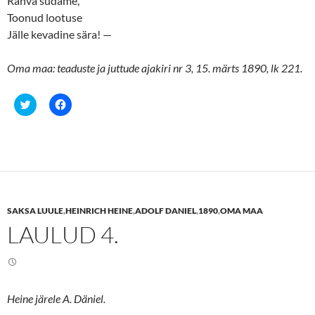
Rahva südame,
Toonud lootuse
Jälle kevadine sära! —
Oma maa: teaduste ja juttude ajakiri nr 3, 15. märts 1890, lk 221.
C
C
l
l
i
i
c
c
k
k
t
t
o
o
s
s
h
h
a
a
r
r
e
e
SAKSA LUULE
,
HEINRICH HEINE
,
ADOLF DANIEL
,
1890
,
OMA MAA
o
o
n
n
LAULUD 4.
T
F
w
a
i
c
t
e
t
b
e
o
r
o
(
k
Heine järele A. Däniel.
O
(
p
O