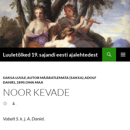
Otsi
Luuletõlked 19. sajandi eesti ajalehtedest
LIIGU
PEAME
SISU
JUURDE
SAKSA LUULE
,
AUTOR MÄÄRATLEMATA (SAKSA)
,
ADOLF
DANIEL
,
1890
,
OMA MAA
NOOR KEVADE
.
Vabalt S. k. j. A. Daniel.