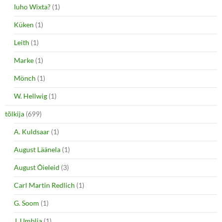
Iuho Wixta?
(1)
Küken
(1)
Leith
(1)
Marke
(1)
Mönch
(1)
W. Hellwig
(1)
tõlkija
(699)
A. Kuldsaar
(1)
August Läänela
(1)
August Õieleid
(3)
Carl Martin Redlich
(1)
G. Soom
(1)
J. Umblia
(1)