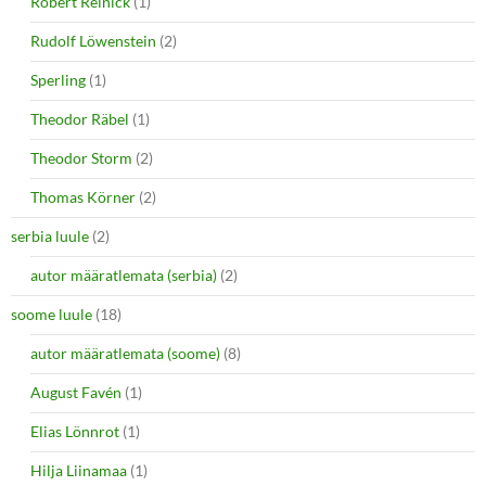
Robert Reinick
(1)
Rudolf Löwenstein
(2)
Sperling
(1)
Theodor Räbel
(1)
Theodor Storm
(2)
Thomas Körner
(2)
serbia luule
(2)
autor määratlemata (serbia)
(2)
soome luule
(18)
autor määratlemata (soome)
(8)
August Favén
(1)
Elias Lönnrot
(1)
Hilja Liinamaa
(1)