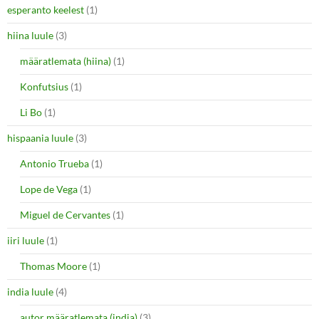
esperanto keelest
(1)
hiina luule
(3)
määratlemata (hiina)
(1)
Konfutsius
(1)
Li Bo
(1)
hispaania luule
(3)
Antonio Trueba
(1)
Lope de Vega
(1)
Miguel de Cervantes
(1)
iiri luule
(1)
Thomas Moore
(1)
india luule
(4)
autor määratlemata (india)
(3)