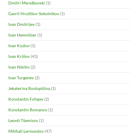
Dmitri Merežkovski
(1)
Gavril Hruštšov-Sokolnikov
(1)
Ivan Dmitrijev
(1)
Ivan Hemnitser
(1)
Ivan Kozlov
(1)
Ivan Krõlov
(43)
Ivan Nikitin
(2)
Ivan Turgenev
(2)
Jekaterina Rostoptšina
(1)
Konstantin Fofajev
(2)
Konstantin Romanov
(1)
Leonti Tšemisov
(1)
Mihhail Lermontov
(47)