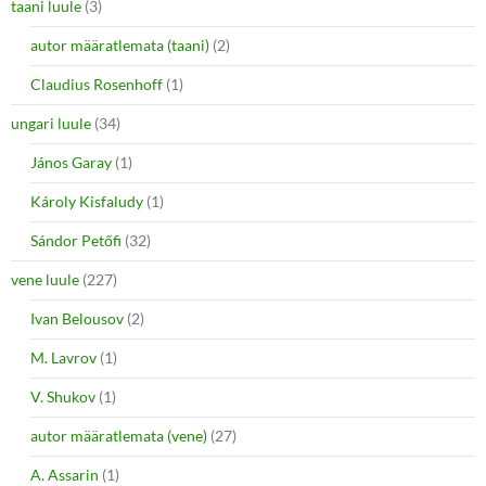
taani luule
(3)
autor määratlemata (taani)
(2)
Claudius Rosenhoff
(1)
ungari luule
(34)
János Garay
(1)
Károly Kisfaludy
(1)
Sándor Petőfi
(32)
vene luule
(227)
Ivan Belousov
(2)
M. Lavrov
(1)
V. Shukov
(1)
autor määratlemata (vene)
(27)
A. Assarin
(1)