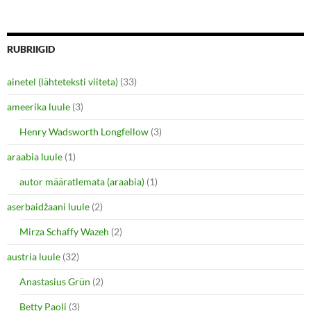
w
o
)
w
)
RUBRIIGID
ainetel (lähteteksti viiteta)
(33)
ameerika luule
(3)
Henry Wadsworth Longfellow
(3)
araabia luule
(1)
autor määratlemata (araabia)
(1)
aserbaidžaani luule
(2)
Mirza Schaffy Wazeh
(2)
austria luule
(32)
Anastasius Grün
(2)
Betty Paoli
(3)