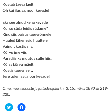
Kostab taeva laelt:
Oh kui ilus sa, noor kevade!
Eks see olnud kena kevade
Kui su süda leidis südame?
Rind siis paisus taeva õnnele
Huuled lähenesid huultele.
Vainult kostis siis,
Kõrvu ime viis
Paradiisiks muutus sulle hiis,
Kõlas kõrvu mäelt
Kostis taeva laelt:
Tere tulemast, noor kevade!
Oma maa: teaduste ja juttude ajakiri nr 3, 15. märts 1890, lk 219-
220.
C
C
l
l