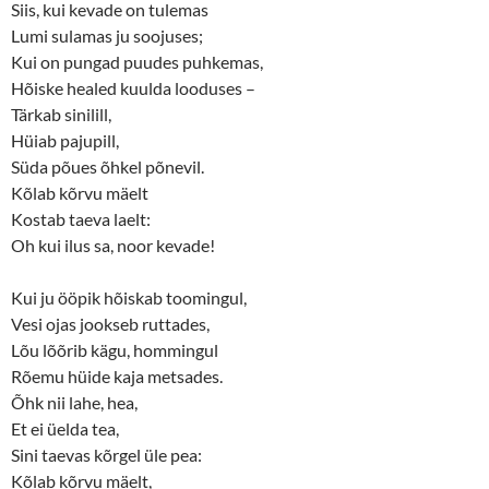
Siis, kui kevade on tulemas
Lumi sulamas ju soojuses;
Kui on pungad puudes puhkemas,
Hõiske healed kuulda looduses –
Tärkab sinilill,
Hüiab pajupill,
Süda põues õhkel põnevil.
Kõlab kõrvu mäelt
Kostab taeva laelt:
Oh kui ilus sa, noor kevade!
Kui ju ööpik hõiskab toomingul,
Vesi ojas jookseb ruttades,
Lõu lõõrib kägu, hommingul
Rõemu hüide kaja metsades.
Õhk nii lahe, hea,
Et ei üelda tea,
Sini taevas kõrgel üle pea:
Kõlab kõrvu mäelt,