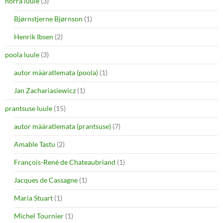
norra luule
(3)
Bjørnstjerne Bjørnson
(1)
Henrik Ibsen
(2)
poola luule
(3)
autor määratlemata (poola)
(1)
Jan Zachariasiewicz
(1)
prantsuse luule
(15)
autor määratlemata (prantsuse)
(7)
Amable Tastu
(2)
François-René de Chateaubriand
(1)
Jacques de Cassagne
(1)
Maria Stuart
(1)
Michel Tournier
(1)