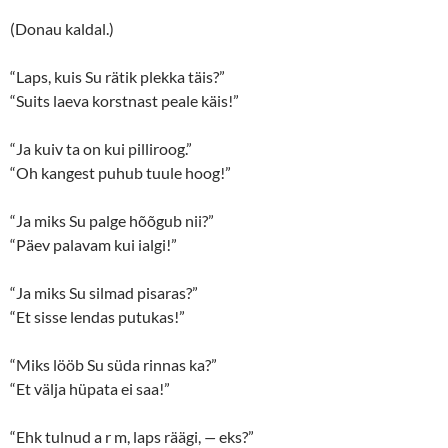
(Donau kaldal.)
“Laps, kuis Su rätik plekka täis?”
“Suits laeva korstnast peale käis!”
“Ja kuiv ta on kui pilliroog.”
“Oh kangest puhub tuule hoog!”
“Ja miks Su palge hõõgub nii?”
“Päev palavam kui ialgi!”
“Ja miks Su silmad pisaras?”
“Et sisse lendas putukas!”
“Miks lööb Su süda rinnas ka?”
“Et välja hüpata ei saa!”
“Ehk tulnud a r m, laps räägi,
—
eks?”