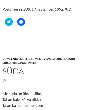
Postimees nr 208, 17. september 1892, lk 2.
C
C
l
l
i
i
c
c
k
k
t
t
o
o
s
s
h
h
a
a
r
r
e
e
RUMEENIA LUULE
,
CARMEN SYLVA
,
GEORG EDUARD
o
o
n
n
LUIGA
,
1889
,
POSTIMEES
T
F
SÜDA
w
a
i
c
t
e
t
b
e
o
r
o
(
k
O
(
Me süda on üks eeslike,
p
O
e
p
Tal on kaks kõrva pikka,
n
e
s
n
Ta on ka isemeelne loom
i
s