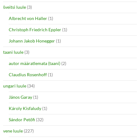
šveitsi luule
(3)
Albrecht von Haller
(1)
Christoph Friedrich Eppler
(1)
Johann Jakob Honegger
(1)
taani luule
(3)
autor määratlemata (taani)
(2)
Claudius Rosenhoff
(1)
ungari luule
(34)
János Garay
(1)
Károly Kisfaludy
(1)
Sándor Petőfi
(32)
vene luule
(227)