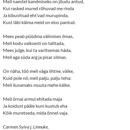
Meil naestel kandmiseks on jõudu antud,
p
O
e
p
Kui rasked mured rõhuvad me rinda
n
e
s
n
Ja kibuvitsad eht’vad murupinda,
i
s
n
i
Kust läbi käima meid on elus pantud.
n
n
e
n
w
e
Mees peab püüdma välimises ilmas,
w
w
i
w
Meil kodu vaiksesti on talitada,
n
i
d
n
Mees julge, kui ta varitsemas häda,
o
d
w
o
Meil aga süda arg ja pisar silmas.
)
w
)
On näha, töö meil väga lihtne, väike,
Kuid pole nii, meil palju, palju teha:
Meil ilusamaks muuta mehe käike.
Meil õrnal armul ehitada maja
Ja koidust pääle kuni kustub eha
Kõik muretseda, mida õnnel vaja.
Carmen Sylva j. Linnuke.