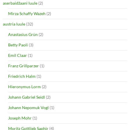
e
n
aserbaidžaani luule
(2)
w
e
w
w
i
w
Mirza Schaffy Wazeh
(2)
n
i
d
n
o
d
austria luule
(32)
w
o
)
w
Anastasius Grün
(2)
)
Betty Paoli
(3)
Emil Claar
(1)
Franz Grillparzer
(1)
Friedrich Halm
(1)
Hieronymus Lorm
(2)
Johann Gabriel Seidl
(2)
Johann Nepomuk Vogl
(1)
Joseph Mohr
(1)
Moritz Gottlieb Saphir
(4)