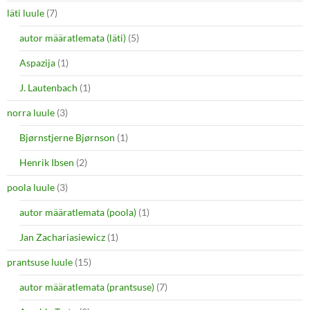
läti luule
(7)
autor määratlemata (läti)
(5)
Aspazija
(1)
J. Lautenbach
(1)
norra luule
(3)
Bjørnstjerne Bjørnson
(1)
Henrik Ibsen
(2)
poola luule
(3)
autor määratlemata (poola)
(1)
Jan Zachariasiewicz
(1)
prantsuse luule
(15)
autor määratlemata (prantsuse)
(7)