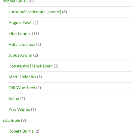
soome luule
(18)
autor määratlemata (soome)
(8)
August Favén
(1)
Elias Lönnrot
(1)
Hilja Liinamaa
(1)
Julius Krohn
(2)
Konstantin Hämäläinen
(1)
Matti Helenius
(1)
Olli Wuorinen
(1)
Vainö
(1)
Yrjö Veijola
(1)
šoti luule
(2)
Robert Burns
(2)