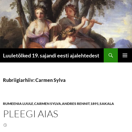
Otsi
Luuletõlked 19. sajandi eesti ajalehtedest
LIIGU
PEAME
SISU
JUURDE
Rubriigiarhiiv: Carmen Sylva
RUMEENIA LUULE
,
CARMEN SYLVA
,
ANDRES RENNIT
,
1891
,
SAKALA
PLEEGI AIAS