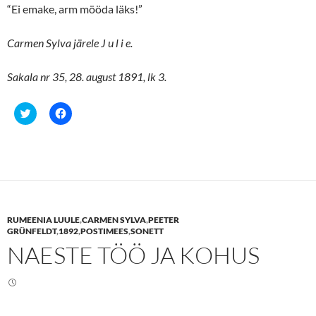
“Ei emake, arm mööda läks!”
Carmen Sylva järele J u l i e.
Sakala nr 35, 28. august 1891, lk 3.
C
C
l
l
i
i
c
c
k
k
t
t
o
o
s
s
h
h
a
a
r
r
e
e
RUMEENIA LUULE
,
CARMEN SYLVA
,
PEETER
o
o
n
n
GRÜNFELDT
,
1892
,
POSTIMEES
,
SONETT
T
F
NAESTE TÖÖ JA KOHUS
w
a
i
c
t
e
t
b
e
o
r
o
(
k
O
(