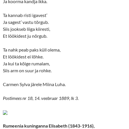
n
i
Ja koorma kandja ikka.
n
n
e
n
w
e
Ta kannab risti igavest’
w
w
i
w
Ja sagest’ vastu tõrgub.
n
i
d
n
Siis jookseb liiga kiiresti,
o
d
w
o
Et löökidest ju nõrgub.
)
w
)
Ta nahk peab paks küll olema,
Et löökidest ei lõhke.
Ja kui ta kõige rumalam,
Siis arm on suur ja rohke.
Carmen Sylva järele Miina Luha.
Postimees nr 18, 14. veebruar 1889, lk 3.
Rumeenia kuninganna Elisabeth (1843-1916),