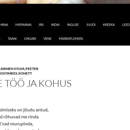
HIINA
HISPAANIA
IIRI
INDIA
INGLISE
JUUDI
KREEKA
LEE
I
TAANI
UNGARI
VENE
MÄÄRATLEMATA
CARMEN SYLVA
,
PEETER
OSTIMEES
,
SONETT
E TÖÖ JA KOHUS
ndmiseks on jõudu antud,
d rõhuvad me rinda
ht’vad murupinda,