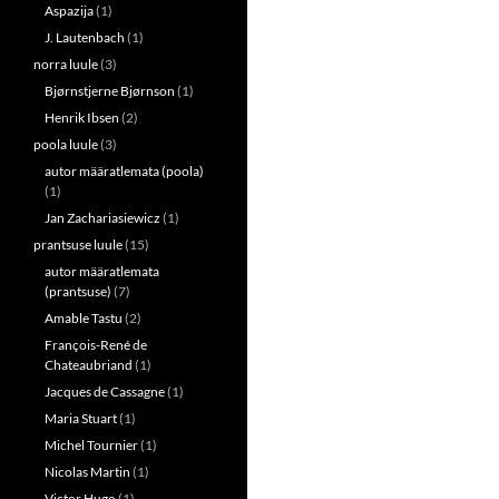
Aspazija
(1)
J. Lautenbach
(1)
norra luule
(3)
Bjørnstjerne Bjørnson
(1)
Henrik Ibsen
(2)
poola luule
(3)
autor määratlemata (poola)
(1)
Jan Zachariasiewicz
(1)
prantsuse luule
(15)
autor määratlemata
(prantsuse)
(7)
Amable Tastu
(2)
François-René de
Chateaubriand
(1)
Jacques de Cassagne
(1)
Maria Stuart
(1)
Michel Tournier
(1)
Nicolas Martin
(1)
Victor Hugo
(1)