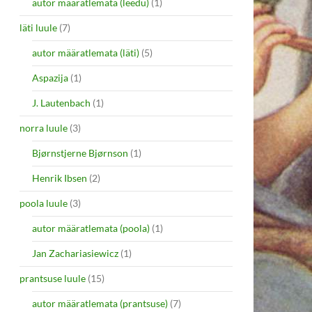
autor määratlemata (leedu)
(1)
läti luule
(7)
autor määratlemata (läti)
(5)
Aspazija
(1)
J. Lautenbach
(1)
norra luule
(3)
Bjørnstjerne Bjørnson
(1)
Henrik Ibsen
(2)
poola luule
(3)
autor määratlemata (poola)
(1)
Jan Zachariasiewicz
(1)
prantsuse luule
(15)
autor määratlemata (prantsuse)
(7)