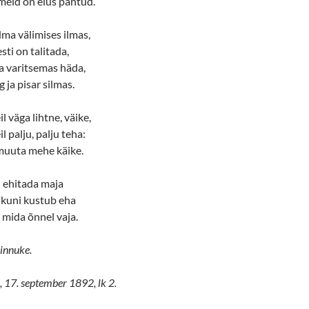
meid on elus pantud.
a välimises ilmas,
sti on talitada,
ta varitsemas häda,
 ja pisar silmas.
l väga lihtne, väike,
l palju, palju teha:
muuta mehe käike.
l ehitada maja
 kuni kustub eha
 mida õnnel vaja.
innuke.
 17. september 1892, lk 2.