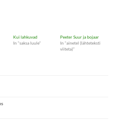
Kui lahkuvad
Peeter Suur ja bojaar
In "saksa luule"
In "ainetel (lähteteksti
viiteta)"
e
US