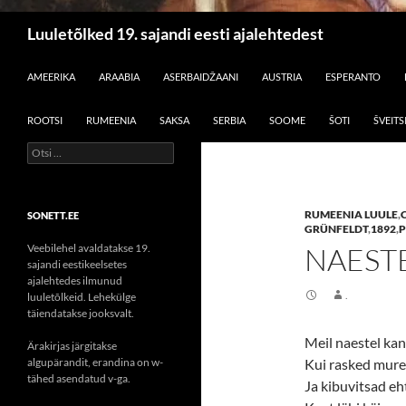
Otsi
Luuletõlked 19. sajandi eesti ajalehtedest
LIIGU SISU JUURDE
AMEERIKA
ARAABIA
ASERBAIDŽAANI
AUSTRIA
ESPERANTO
ROOTSI
RUMEENIA
SAKSA
SERBIA
SOOME
ŠOTI
ŠVEITS
Otsi:
RUMEENIA LUULE
,
SONETT.EE
GRÜNFELDT
,
1892
,
P
Veebilehel avaldatakse 19.
NAEST
sajandi eestikeelsetes
ajalehtedes ilmunud
.
luuletõlkeid. Lehekülge
täiendatakse jooksvalt.
Meil naestel ka
Ärakirjas järgitakse
algupärandit, erandina on w-
Kui rasked mure
tähed asendatud v-ga.
Ja kibuvitsad e