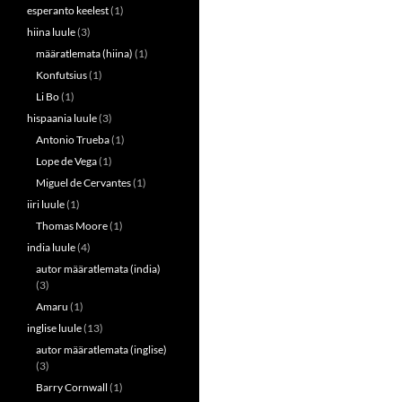
esperanto keelest
(1)
hiina luule
(3)
määratlemata (hiina)
(1)
Konfutsius
(1)
Li Bo
(1)
hispaania luule
(3)
Antonio Trueba
(1)
Lope de Vega
(1)
Miguel de Cervantes
(1)
iiri luule
(1)
Thomas Moore
(1)
india luule
(4)
autor määratlemata (india)
(3)
Amaru
(1)
inglise luule
(13)
autor määratlemata (inglise)
(3)
Barry Cornwall
(1)