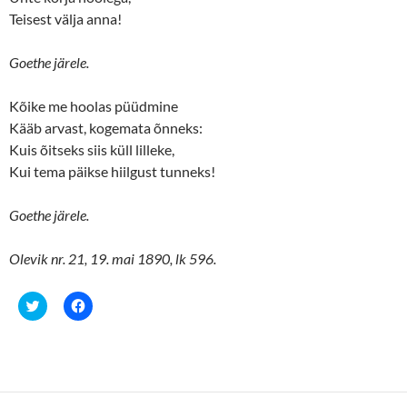
w
e
Teisest välja anna!
w
w
i
w
n
i
d
n
Goethe järele.
o
d
w
o
)
w
)
Kõike me hoolas püüdmine
Kääb arvast, kogemata õnneks:
Kuis õitseks siis küll lilleke,
Kui tema päikse hiilgust tunneks!
Goethe järele.
Olevik nr. 21, 19. mai 1890, lk 596.
C
C
l
l
i
i
c
c
k
k
t
t
o
o
s
s
h
h