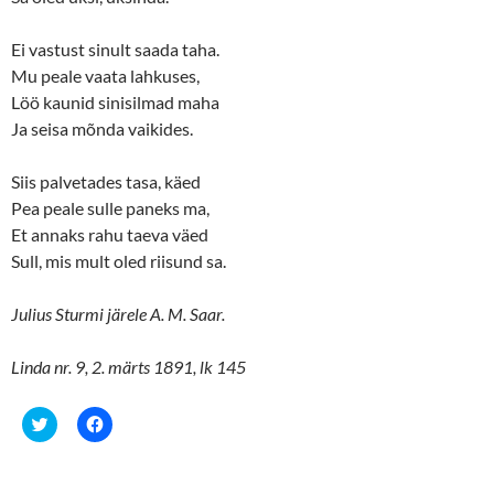
n
i
n
n
e
n
Ei vastust sinult saada taha.
w
e
w
w
Mu peale vaata lahkuses,
i
w
n
i
Löö kaunid sinisilmad maha
d
n
o
d
Ja seisa mõnda vaikides.
w
o
)
w
)
Siis palvetades tasa, käed
Pea peale sulle paneks ma,
Et annaks rahu taeva väed
Sull, mis mult oled riisund sa.
Julius Sturmi järele A. M. Saar.
Linda nr. 9, 2. märts 1891, lk 145
C
C
l
l
i
i
c
c
k
k
t
t