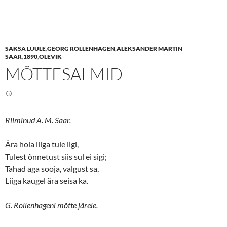
t
t
o
o
s
s
h
h
a
a
r
r
e
e
SAKSA LUULE
,
GEORG ROLLENHAGEN
,
ALEKSANDER MARTIN
o
o
n
n
SAAR
,
1890
,
OLEVIK
T
F
MÕTTESALMID
w
a
i
c
t
e
t
b
e
o
r
o
(
k
O
(
Riiminud A. M. Saar.
p
O
e
p
n
e
s
n
Ära hoia liiga tule ligi,
i
s
n
i
Tulest õnnetust siis sul ei sigi;
n
n
Tahad aga sooja, valgust sa,
e
n
w
e
Liiga kaugel ära seisa ka.
w
w
i
w
n
i
d
n
G. Rollenhageni mõtte järele.
o
d
w
o
)
w