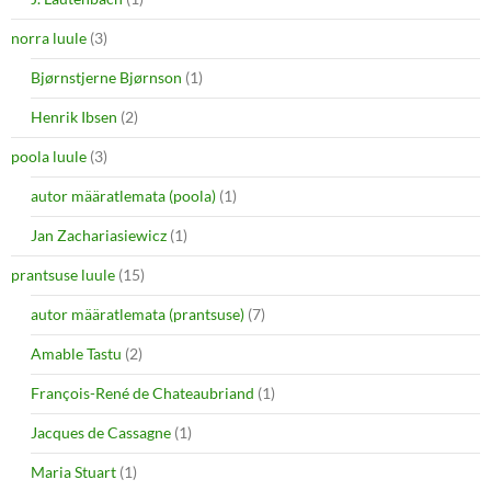
norra luule
(3)
Bjørnstjerne Bjørnson
(1)
Henrik Ibsen
(2)
poola luule
(3)
autor määratlemata (poola)
(1)
Jan Zachariasiewicz
(1)
prantsuse luule
(15)
autor määratlemata (prantsuse)
(7)
Amable Tastu
(2)
François-René de Chateaubriand
(1)
Jacques de Cassagne
(1)
Maria Stuart
(1)