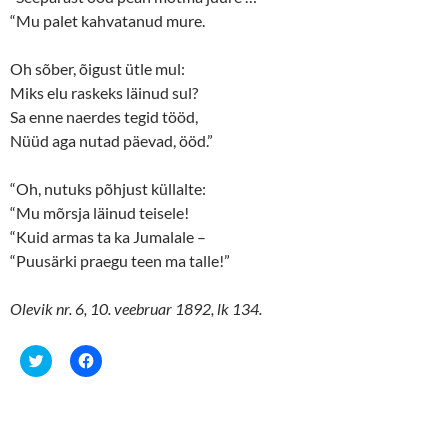
“Mu palet kahvatanud mure.
Oh sõber, õigust ütle mul:
Miks elu raskeks läinud sul?
Sa enne naerdes tegid tööd,
Nüüd aga nutad päevad, ööd.”
“Oh, nutuks põhjust küllalte:
“Mu mõrsja läinud teisele!
“Kuid armas ta ka Jumalale –
“Puusärki praegu teen ma talle!”
Olevik nr. 6, 10. veebruar 1892, lk 134.
C
C
l
l
i
i
c
c
k
k
t
t
o
o