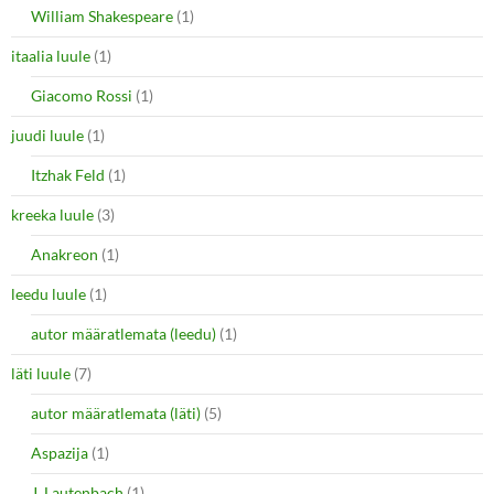
William Shakespeare
(1)
itaalia luule
(1)
Giacomo Rossi
(1)
juudi luule
(1)
Itzhak Feld
(1)
kreeka luule
(3)
Anakreon
(1)
leedu luule
(1)
autor määratlemata (leedu)
(1)
läti luule
(7)
autor määratlemata (läti)
(5)
Aspazija
(1)
J. Lautenbach
(1)