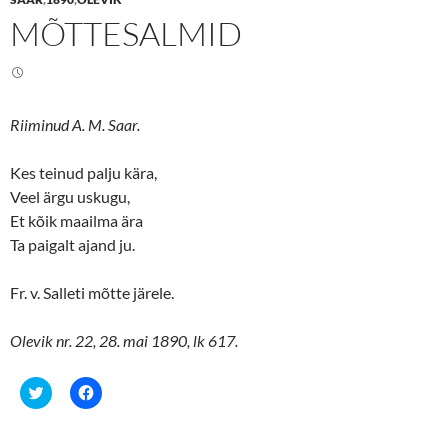
T
F
MÕTTESALMID
w
a
i
c
t
e
t
b
e
o
r
o
(
k
O
(
Riiminud A. M. Saar.
p
O
e
p
n
e
s
n
Kes teinud palju kära,
i
s
n
i
Veel ärgu uskugu,
n
n
Et kõik maailma ära
e
n
w
e
Ta paigalt ajand ju.
w
w
i
w
n
i
d
n
Fr. v. Salleti mõtte järele.
o
d
w
o
)
w
)
Olevik nr. 22, 28. mai 1890, lk 617.
C
C
l
l
i
i
c
c
k
k