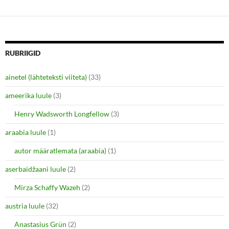
o
o
s
s
h
h
a
a
r
r
e
e
o
o
n
n
RUBRIIGID
T
F
w
a
i
c
ainetel (lähteteksti viiteta)
(33)
t
e
t
b
e
o
ameerika luule
(3)
r
o
(
k
O
(
Henry Wadsworth Longfellow
(3)
p
O
e
p
araabia luule
n
(1)
e
s
n
i
s
autor määratlemata (araabia)
(1)
n
i
n
n
e
n
aserbaidžaani luule
(2)
w
e
w
w
i
w
Mirza Schaffy Wazeh
(2)
n
i
d
n
o
d
austria luule
(32)
w
o
)
w
Anastasius Grün
(2)
)