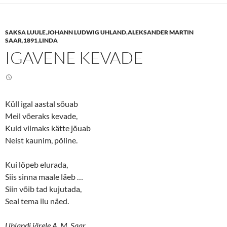
s
s
h
h
a
a
r
r
e
e
SAKSA LUULE
,
JOHANN LUDWIG UHLAND
,
ALEKSANDER MARTIN
o
o
n
n
SAAR
,
1891
,
LINDA
T
F
IGAVENE KEVADE
w
a
i
c
t
e
t
b
e
o
r
o
(
k
O
(
Küll igal aastal sõuab
p
O
e
p
Meil võeraks kevade,
n
e
s
n
Kuid viimaks kätte jõuab
i
s
n
i
Neist kaunim, põline.
n
n
e
n
w
e
Kui lõpeb elurada,
w
w
i
w
Siis sinna maale läeb …
n
i
d
n
Siin võib tad kujutada,
o
d
w
o
Seal tema ilu näed.
)
w
)
Uhlandi järele A. M. Saar.