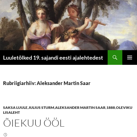
Otsi
Luuletõlked 19. sajandi eesti ajalehtedest
LIIGU
PEAME
SISU
JUURDE
Rubriigiarhiiv: Aleksander Martin Saar
SAKSA LUULE
,
JULIUS STURM
,
ALEKSANDER MARTIN SAAR
,
1888
,
OLEVIKU
LISALEHT
ÕIEKUU ÖÖL