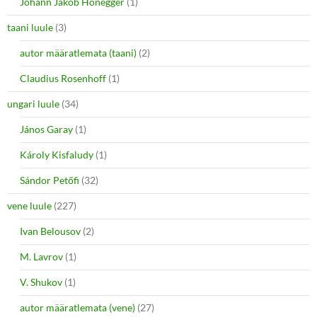
Johann Jakob Honegger
(1)
taani luule
(3)
autor määratlemata (taani)
(2)
Claudius Rosenhoff
(1)
ungari luule
(34)
János Garay
(1)
Károly Kisfaludy
(1)
Sándor Petőfi
(32)
vene luule
(227)
Ivan Belousov
(2)
M. Lavrov
(1)
V. Shukov
(1)
autor määratlemata (vene)
(27)