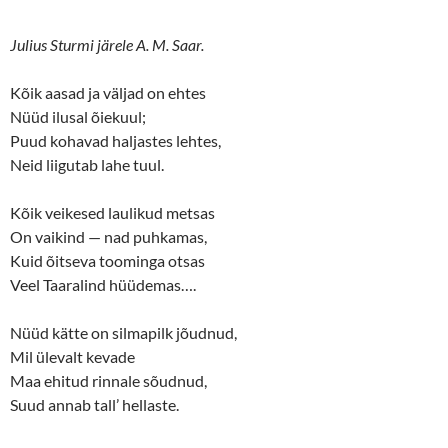
Julius Sturmi järele A. M. Saar.
Kõik aasad ja väljad on ehtes
Nüüd ilusal õiekuul;
Puud kohavad haljastes lehtes,
Neid liigutab lahe tuul.
Kõik veikesed laulikud metsas
On vaikind — nad puhkamas,
Kuid õitseva toominga otsas
Veel Taaralind hüüdemas….
Nüüd kätte on silmapilk jõudnud,
Mil ülevalt kevade
Maa ehitud rinnale sõudnud,
Suud annab tall’ hellaste.