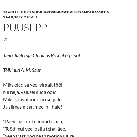
a
a
r
r
e
e
TAANI LUULE
,
CLAUDIUS ROSENHOFF
,
ALEKSANDER MARTIN
o
o
n
n
SAAR
,
1892
,
OLEVIK
T
F
PUUSEPP
w
a
i
c
t
e
t
b
e
o
r
o
(
k
O
(
Taani luuletaja Claudius Rosenhoffi laul.
p
O
e
p
n
e
s
n
Tõlkinud A. M. Saar
i
s
n
i
n
n
Miks oled sa veel virgalt tööl
e
n
w
e
Nii hilja, vaiksel süda ööl?
w
w
i
w
Miks kahvatanud on su pale
n
i
d
n
Ja silmas pisar, meel nii hale?
o
d
w
o
)
w
)
“Päev liiga ruttu mööda läeb,
“Tööd mul veel palju teha jäeb,
“Seepärast ööd pean mõtma juure …