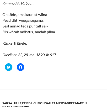
O
(
Riiminud A. M. Saar.
p
O
e
p
n
e
s
n
Oh tõde, oma kaunist wiina
i
s
n
i
Pead tihti weega segama,
n
n
Sest annad teda puhtalt sa –
e
n
w
e
Siis wõtab mõistus, saadab piina.
w
w
i
w
n
i
d
n
Rückerti järele.
o
d
w
o
)
w
)
Olevik nr. 22, 28. mai 1890, lk 617
C
C
l
l
i
i
c
c
k
k
t
t
o
o
s
s
h
h
a
a
r
r
e
e
SAKSA LUULE
,
FRIEDRICH VON SALLET
,
ALEKSANDER MARTIN
o
o
n
n
SAAR
,
1890
,
OLEVIK