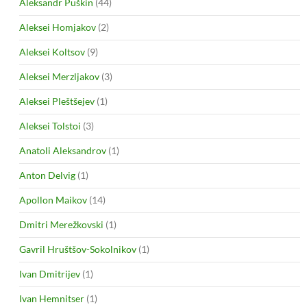
Aleksandr Puškin
(44)
Aleksei Homjakov
(2)
Aleksei Koltsov
(9)
Aleksei Merzljakov
(3)
Aleksei Pleštšejev
(1)
Aleksei Tolstoi
(3)
Anatoli Aleksandrov
(1)
Anton Delvig
(1)
Apollon Maikov
(14)
Dmitri Merežkovski
(1)
Gavril Hruštšov-Sokolnikov
(1)
Ivan Dmitrijev
(1)
Ivan Hemnitser
(1)