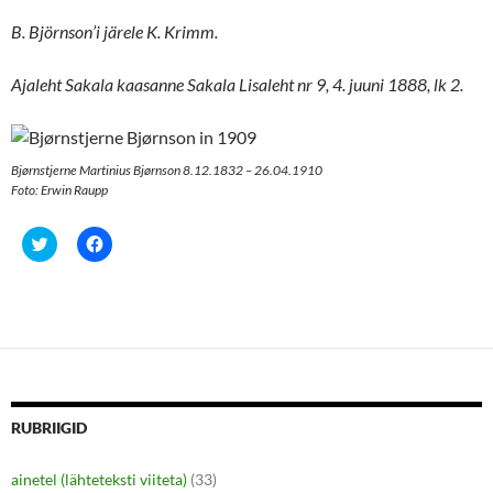
B. Björnson’i järele K. Krimm.
Ajaleht Sakala kaasanne Sakala Lisaleht
nr 9, 4. juuni 1888, lk 2.
Bjørnstjerne Martinius Bjørnson 8.12.1832 – 26.04.1910
Foto: Erwin Raupp
C
C
l
l
i
i
c
c
k
k
t
t
o
o
s
s
h
h
a
a
r
r
e
e
o
o
n
n
RUBRIIGID
T
F
w
a
i
c
ainetel (lähteteksti viiteta)
(33)
t
e