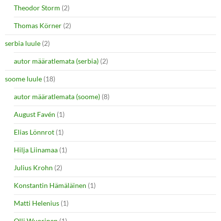
Theodor Storm
(2)
Thomas Körner
(2)
serbia luule
(2)
autor määratlemata (serbia)
(2)
soome luule
(18)
autor määratlemata (soome)
(8)
August Favén
(1)
Elias Lönnrot
(1)
Hilja Liinamaa
(1)
Julius Krohn
(2)
Konstantin Hämäläinen
(1)
Matti Helenius
(1)
Olli Wuorinen
(1)