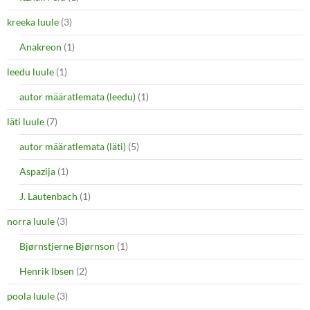
kreeka luule
(3)
Anakreon
(1)
leedu luule
(1)
autor määratlemata (leedu)
(1)
läti luule
(7)
autor määratlemata (läti)
(5)
Aspazija
(1)
J. Lautenbach
(1)
norra luule
(3)
Bjørnstjerne Bjørnson
(1)
Henrik Ibsen
(2)
poola luule
(3)