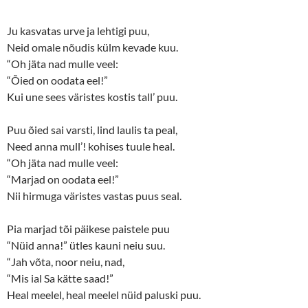
Ju kasvatas urve ja lehtigi puu,
Neid omale nõudis külm kevade kuu.
“Oh jäta nad mulle veel:
“Õied on oodata eel!”
Kui une sees väristes kostis tall’ puu.
Puu õied sai varsti, lind laulis ta peal,
Need anna mull’! kohises tuule heal.
“Oh jäta nad mulle veel:
“Marjad on oodata eel!”
Nii hirmuga väristes vastas puus seal.
Pia marjad tõi päikese paistele puu
“Nüid anna!” ütles kauni neiu suu.
“Jah võta, noor neiu, nad,
“Mis ial Sa kätte saad!”
Heal meelel, heal meelel nüid paluski puu.