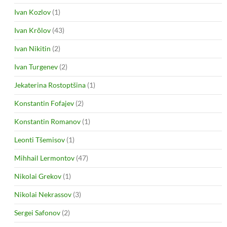
Ivan Kozlov
(1)
Ivan Krõlov
(43)
Ivan Nikitin
(2)
Ivan Turgenev
(2)
Jekaterina Rostoptšina
(1)
Konstantin Fofajev
(2)
Konstantin Romanov
(1)
Leonti Tšemisov
(1)
Mihhail Lermontov
(47)
Nikolai Grekov
(1)
Nikolai Nekrassov
(3)
Sergei Safonov
(2)