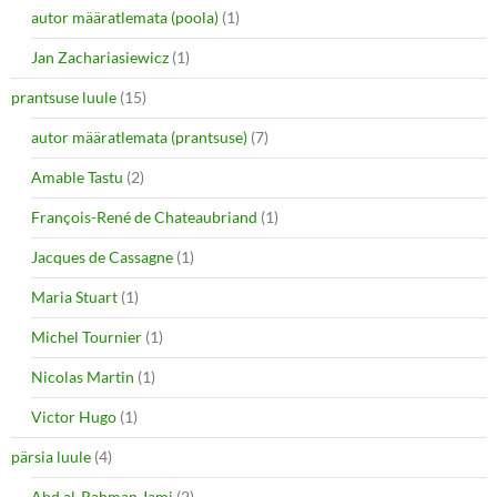
autor määratlemata (poola)
(1)
Jan Zachariasiewicz
(1)
prantsuse luule
(15)
autor määratlemata (prantsuse)
(7)
Amable Tastu
(2)
François-René de Chateaubriand
(1)
Jacques de Cassagne
(1)
Maria Stuart
(1)
Michel Tournier
(1)
Nicolas Martin
(1)
Victor Hugo
(1)
pärsia luule
(4)
Abd al-Rahman Jami
(2)