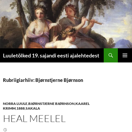
Otsi
Luuletõlked 19. sajandi eesti ajalehtedest
LIIGU
PEAME
SISU
JUURDE
Rubriigiarhiiv: Bjørnstjerne Bjørnson
NORRA LUULE
,
BJØRNSTJERNE BJØRNSON
,
KAAREL
KRIMM
,
1888
,
SAKALA
HEAL MEELEL