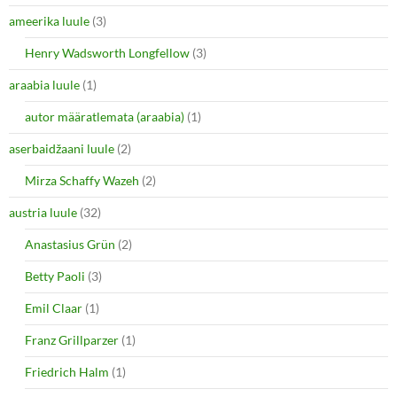
t
b
e
o
ameerika luule
(3)
r
o
(
k
O
(
Henry Wadsworth Longfellow
(3)
p
O
e
p
araabia luule
n
(1)
e
s
n
i
s
autor määratlemata (araabia)
(1)
n
i
n
n
e
n
aserbaidžaani luule
(2)
w
e
w
w
i
w
Mirza Schaffy Wazeh
(2)
n
i
d
n
o
d
austria luule
(32)
w
o
)
w
Anastasius Grün
(2)
)
Betty Paoli
(3)
Emil Claar
(1)
Franz Grillparzer
(1)
Friedrich Halm
(1)