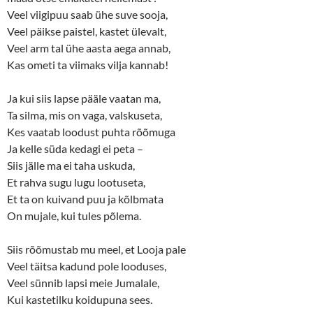
Veel viigipuu saab ühe suve sooja,
Veel päikse paistel, kastet ülevalt,
Veel arm tal ühe aasta aega annab,
Kas ometi ta viimaks vilja kannab!
Ja kui siis lapse pääle vaatan ma,
Ta silma, mis on vaga, valskuseta,
Kes vaatab loodust puhta rõõmuga
Ja kelle süda kedagi ei peta –
Siis jälle ma ei taha uskuda,
Et rahva sugu lugu lootuseta,
Et ta on kuivand puu ja kõlbmata
On mujale, kui tules põlema.
Siis rõõmustab mu meel, et Looja pale
Veel täitsa kadund pole looduses,
Veel sünnib lapsi meie Jumalale,
Kui kastetilku koidupuna sees.