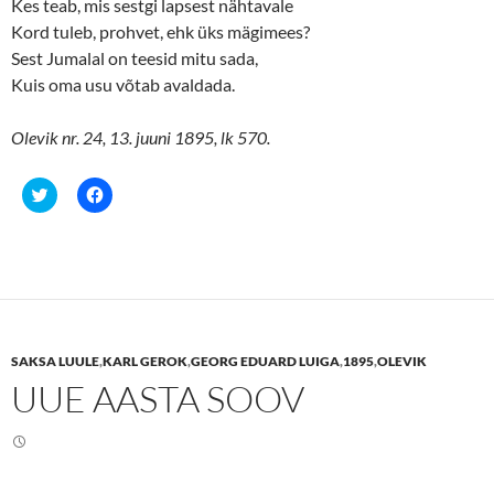
Kes teab, mis sestgi lapsest nähtavale
Kord tuleb, prohvet, ehk üks mägimees?
Sest Jumalal on teesid mitu sada,
Kuis oma usu võtab avaldada.
Olevik nr. 24, 13. juuni 1895, lk 570.
C
C
l
l
i
i
c
c
k
k
t
t
o
o
s
s
h
h
a
a
r
r
e
e
SAKSA LUULE
,
KARL GEROK
,
GEORG EDUARD LUIGA
,
1895
,
OLEVIK
o
o
n
n
UUE AASTA SOOV
T
F
w
a
i
c
t
e
t
b
e
o
r
o
(
k