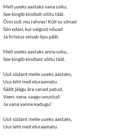
Meil uueks aastaks vana usku,
See kingib kindlalt võitu tääl.
Õnn sull, mu rahvas! Küll su sõnad
Siin edasi, kui valgust nõuad
Ja Kristus seisab lipu pääl.
Meil uueks aastaks anna usku,
See kingib kindlast võitu tääl.
Uut südant meile uueks aastaks,
Uus leht meil eluraamatu.
Säält jäägu ära vanad patud,
Vaen, vana, saagu unustud
Ja vana vanne kadugu!
Uut südant meile uueks aastaks,
Uus leht meil eluraamatu.