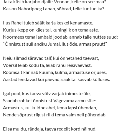
Ja ta küsib karjahoidjailt: Vennad, kelle on see maa?
)
w
)
Kas on Nahoripoeg Laban, sõbrad, teile tuntud ka?
Ilus Rahel tuleb säält karja keskel kenamaste,
Kurjus-kepp on käes tal, kuninglik on tema aste.
Noormees tema lambaid joodab, annab talle nuttes suud:
“Õnnistust sull andku Jumal, ilus õde, armas pruut!”
Neiu silmad säravad tall’, kui õnnetähed taevast,
Võersil leiab kodu ta, leiab rahu reisivaevast.
Rõõmsalt kannab kuuma, külma, armastuse orjuses,
Aastad lendavad kui päevad, saak tal kasvab külluses.
Igal pool, kus taeva võlv varjab inimeste üle,
Saadab rohket õnnistust Vägevama armu süle:
Armastus, kui kuldne ahel, tema lapsi ühendab,
Nende sõprust riigist riiki tema vaim neil pühendab.
Ei sa muidu, rändaja, taeva redelit kord näinud,