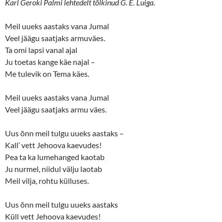
Karl Geroki Palmi lehtedelt tõlkinud G. E. Luiga.
O
(
p
O
e
p
n
e
Meil uueks aastaks vana Jumal
s
n
Veel jäägu saatjaks armuväes.
i
s
n
i
Ta omi lapsi vanal ajal
n
n
e
n
Ju toetas kange käe najal –
w
e
w
w
Me tulevik on Tema käes.
i
w
n
i
d
n
o
d
Meil uueks aastaks vana Jumal
w
o
Veel jäägu saatjaks armu väes.
)
w
)
Uus õnn meil tulgu uueks aastaks –
Kall’ vett Jehoova kaevudes!
Pea ta ka lumehanged kaotab
Ju nurmel, niidul välju laotab
Meil vilja, rohtu külluses.
Uus õnn meil tulgu uueks aastaks
Küll vett Jehoova kaevudes!