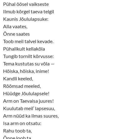
Pühal öösel vaikseste
i
s
n
i
Ilmub kõrgel taeva telgil
n
n
e
n
Kaunis Jõululapsuke:
w
e
w
w
Alla vaates,
i
w
n
i
Õnne saates
d
n
o
d
Toob meil talvel kevade.
w
o
Pühalikult kellakõla
)
w
)
Tungib tornilt kõrvusse:
Tema kustutas su võla —
Hõiska, hõiska, inime!
Kandli keeled,
Rõõmsad meeled,
Hüüdge Jõululapsele!
Arm on Taevaisa juures!
Kuulutab meil’ lapsesuu,
Arm nüüd ka ilmas suures,
Isa arm on otsatu:
Rahu toob ta,
Õnne loob ta,