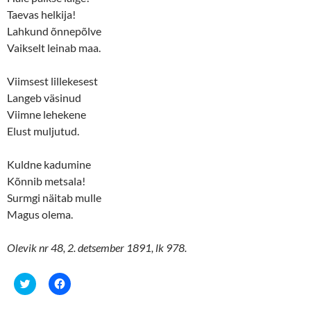
s
n
Taevas helkija!
i
s
n
i
Lahkund õnnepõlve
n
n
e
n
Vaikselt leinab maa.
w
e
w
w
i
w
n
i
Viimsest lillekesest
d
n
o
d
Langeb väsinud
w
o
Viimne lehekene
)
w
)
Elust muljutud.
Kuldne kadumine
Kõnnib metsala!
Surmgi näitab mulle
Magus olema.
Olevik nr 48, 2. detsember 1891, lk 978.
C
C
l
l
i
i
c
c