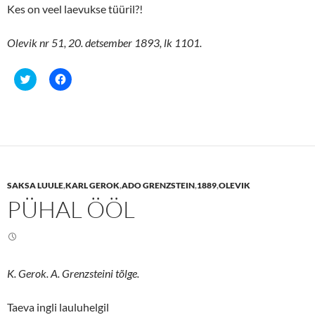
Kes on veel laevukse tüüril?!
Olevik nr 51, 20. detsember 1893, lk 1101.
C
C
l
l
i
i
c
c
k
k
t
t
o
o
s
s
h
h
a
a
r
r
e
e
SAKSA LUULE
,
KARL GEROK
,
ADO GRENZSTEIN
,
1889
,
OLEVIK
o
o
n
n
PÜHAL ÖÖL
T
F
w
a
i
c
t
e
t
b
e
o
r
o
(
k
K. Gerok. A. Grenzsteini tõlge.
O
(
p
O
e
p
n
e
Taeva ingli lauluhelgil
s
n