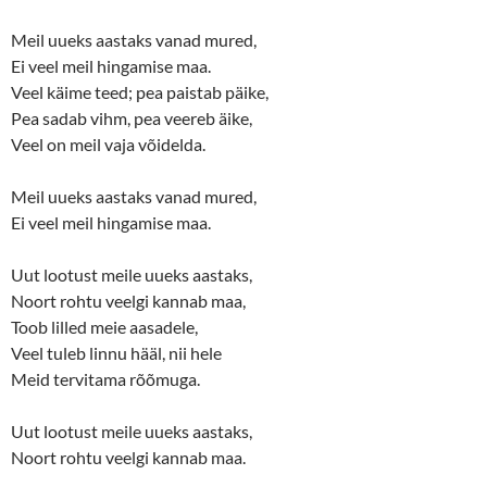
Meil uueks aastaks vanad mured,
Ei veel meil hingamise maa.
Veel käime teed; pea paistab päike,
Pea sadab vihm, pea veereb äike,
Veel on meil vaja võidelda.
Meil uueks aastaks vanad mured,
Ei veel meil hingamise maa.
Uut lootust meile uueks aastaks,
Noort rohtu veelgi kannab maa,
Toob lilled meie aasadele,
Veel tuleb linnu hääl, nii hele
Meid tervitama rõõmuga.
Uut lootust meile uueks aastaks,
Noort rohtu veelgi kannab maa.