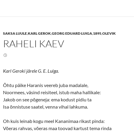
k
k
t
t
o
o
s
s
h
h
a
a
r
r
e
e
SAKSA LUULE
,
KARL GEROK
,
GEORG EDUARD LUIGA
,
1895
,
OLEVIK
o
o
n
n
RAHELI KAEV
T
F
w
a
i
c
t
e
t
b
e
o
r
o
(
k
Karl Geroki järele G. E. Luiga.
O
(
p
O
e
p
n
e
Õhtu päike Haranis veereb juba madalale,
s
n
Noormees, väsind reisiteel, istub maha hallikale:
i
s
n
i
Jakob on see põgeneja: ema kodust pidiu ta
n
n
e
n
Isa õnnistuse saatel, venna vihal lahkuma.
w
e
w
w
i
w
n
i
Oh kuis leinab kogu meel Kananimaa rikast pinda:
d
n
o
d
Võeras rahvas, võeras maa toovad kartust tema rinda
w
o