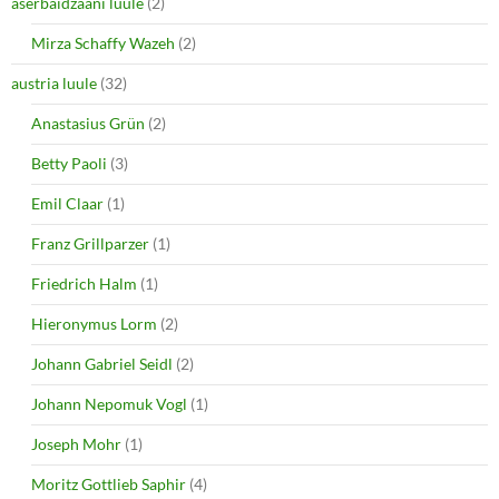
aserbaidžaani luule
(2)
w
e
w
w
i
w
Mirza Schaffy Wazeh
(2)
n
i
d
n
o
d
austria luule
(32)
w
o
)
w
Anastasius Grün
(2)
)
Betty Paoli
(3)
Emil Claar
(1)
Franz Grillparzer
(1)
Friedrich Halm
(1)
Hieronymus Lorm
(2)
Johann Gabriel Seidl
(2)
Johann Nepomuk Vogl
(1)
Joseph Mohr
(1)
Moritz Gottlieb Saphir
(4)