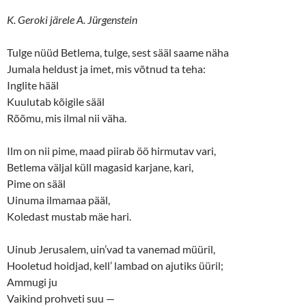
K. Geroki järele A. Jürgenstein
Tulge nüüd Betlema, tulge, sest sääl saame näha
Jumala heldust ja imet, mis võtnud ta teha:
Inglite hääl
Kuulutab kõigile sääl
Rõõmu, mis ilmal nii väha.
Ilm on nii pime, maad piirab öö hirmutav vari,
Betlema väljal küll magasid karjane, kari,
Pime on sääl
Uinuma ilmamaa pääl,
Koledast mustab mäe hari.
Uinub Jerusalem, uin’vad ta vanemad müüril,
Hooletud hoidjad, kell’ lambad on ajutiks üüril;
Ammugi ju
Vaikind prohveti suu —