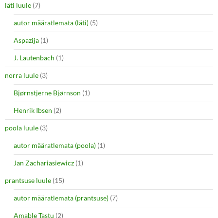
läti luule
(7)
autor määratlemata (läti)
(5)
Aspazija
(1)
J. Lautenbach
(1)
norra luule
(3)
Bjørnstjerne Bjørnson
(1)
Henrik Ibsen
(2)
poola luule
(3)
autor määratlemata (poola)
(1)
Jan Zachariasiewicz
(1)
prantsuse luule
(15)
autor määratlemata (prantsuse)
(7)
Amable Tastu
(2)