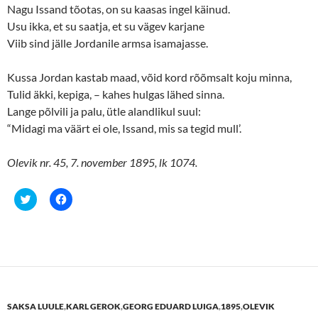
Nagu Issand tõotas, on su kaasas ingel käinud.
Usu ikka, et su saatja, et su vägev karjane
Viib sind jälle Jordanile armsa isamajasse.
Kussa Jordan kastab maad, võid kord rõõmsalt koju minna,
Tulid äkki, kepiga, – kahes hulgas lähed sinna.
Lange põlvili ja palu, ütle alandlikul suul:
“Midagi ma väärt ei ole, Issand, mis sa tegid mull’.
Olevik nr. 45, 7. november 1895, lk 1074.
C
C
l
l
i
i
c
c
k
k
t
t
o
o
s
s
h
h
a
a
r
r
e
e
SAKSA LUULE
,
KARL GEROK
,
GEORG EDUARD LUIGA
,
1895
,
OLEVIK
o
o
n
n