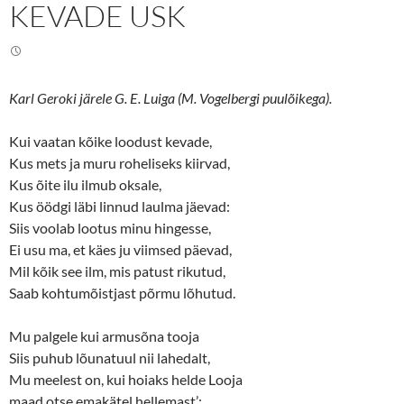
KEVADE USK
T
F
w
a
i
c
t
e
t
b
e
o
r
o
(
k
Karl Geroki järele G. E. Luiga (M. Vogelbergi puulõikega).
O
(
p
O
e
p
n
e
Kui vaatan kõike loodust kevade,
s
n
Kus mets ja muru roheliseks kiirvad,
i
s
n
i
Kus õite ilu ilmub oksale,
n
n
e
n
Kus öödgi läbi linnud laulma jäevad:
w
e
w
w
Siis voolab lootus minu hingesse,
i
w
n
i
Ei usu ma, et käes ju viimsed päevad,
d
n
o
d
Mil kõik see ilm, mis patust rikutud,
w
o
Saab kohtumõistjast põrmu lõhutud.
)
w
)
Mu palgele kui armusõna tooja
Siis puhub lõunatuul nii lahedalt,
Mu meelest on, kui hoiaks helde Looja
maad otse emakätel hellemast’: