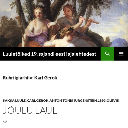
Otsi
Luuletõlked 19. sajandi eesti ajalehtedest
LIIGU
PEAME
SISU
JUURDE
Rubriigiarhiiv: Karl Gerok
SAKSA LUULE
,
KARL GEROK
,
ANTON TÕNIS JÜRGENSTEIN
,
1893
,
OLEVIK
JÕULU LAUL