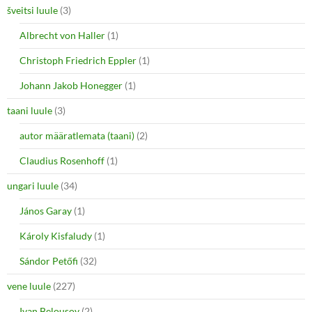
šveitsi luule
(3)
Albrecht von Haller
(1)
Christoph Friedrich Eppler
(1)
Johann Jakob Honegger
(1)
taani luule
(3)
autor määratlemata (taani)
(2)
Claudius Rosenhoff
(1)
ungari luule
(34)
János Garay
(1)
Károly Kisfaludy
(1)
Sándor Petőfi
(32)
vene luule
(227)
Ivan Belousov
(2)