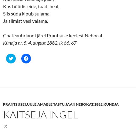
Kus hüüdis eide, taadi heal,
Siis süda kipub sulama
Ja silmist vesi valama.
Chateaubriandi järel Prantsuse keelest Nebocat.
Kündja nr. 5, 4. august 1882, lk 66, 67
C
C
l
l
i
i
c
c
k
k
t
t
o
o
s
s
h
h
a
a
r
r
e
e
PRANTSUSE LUULE
,
AMABLE TASTU
,
JAAN NEBOKAT
,
1882
,
KÜNDJA
o
o
n
n
KAITSEJA INGEL
T
F
w
a
i
c
t
e
t
b
e
o