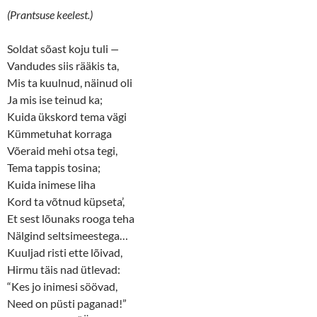
O
(
(Prantsuse keelest.)
p
O
e
p
n
e
s
n
Soldat sõast koju tuli
—
i
s
n
i
Vandudes siis rääkis ta,
n
n
Mis ta kuulnud, näinud oli
e
n
w
e
Ja mis ise teinud ka;
w
w
i
w
Kuida ükskord tema vägi
n
i
d
n
Kümmetuhat korraga
o
d
w
o
Võeraid mehi otsa tegi,
)
w
)
Tema tappis tosina;
Kuida inimese liha
Kord ta võtnud küpseta’,
Et sest lõunaks rooga teha
Nälgind seltsimeestega…
Kuuljad risti ette lõivad,
Hirmu täis nad ütlevad:
“Kes jo inimesi söövad,
Need on püsti paganad!”