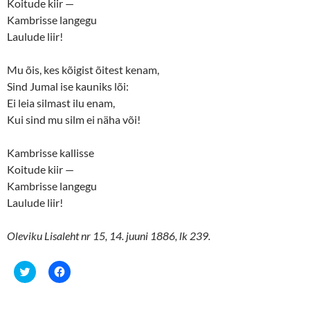
Koitude kiir —
Kambrisse langegu
Laulude liir!
Mu õis, kes kõigist õitest kenam,
Sind Jumal ise kauniks lõi:
Ei leia silmast ilu enam,
Kui sind mu silm ei näha või!
Kambrisse kallisse
Koitude kiir —
Kambrisse langegu
Laulude liir!
Oleviku Lisaleht nr 15, 14. juuni 1886, lk 239.
C
C
l
l
i
i
c
c
k
k