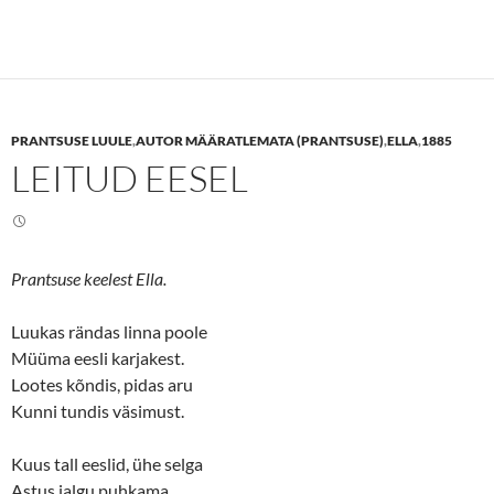
c
c
k
k
t
t
o
o
s
s
h
h
a
a
r
r
e
e
PRANTSUSE LUULE
,
AUTOR MÄÄRATLEMATA (PRANTSUSE)
,
ELLA
,
1885
o
o
n
n
LEITUD EESEL
T
F
w
a
i
c
t
e
t
b
e
o
r
o
(
k
Prantsuse keelest Ella.
O
(
p
O
e
p
n
e
Luukas rändas linna poole
s
n
Müüma eesli karjakest.
i
s
n
i
Lootes kõndis, pidas aru
n
n
e
n
Kunni tundis väsimust.
w
e
w
w
i
w
n
i
Kuus tall eeslid, ühe selga
d
n
o
d
Astus jalgu puhkama.