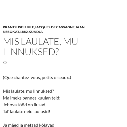
t
t
o
o
s
s
h
h
a
a
r
r
e
e
PRANTSUSE LUULE
,
JACQUES DE CASSAGNE
,
JAAN
o
o
n
n
NEBOKAT
,
1882
,
KÜNDJA
T
F
MIS LAULATE, MU
w
a
i
c
t
e
LINNUKSED?
t
b
e
o
r
o
(
k
O
(
p
O
e
p
n
e
(Que chantez-vous, petits oiseaux.)
s
n
i
s
n
i
n
n
Mis laulate, mu linnuksed?
e
n
Ma imeks pannes kuulan teid;
w
e
w
w
Jehova tööd on ilusad,
i
w
n
i
Tal’ laulate neid laulusid!
d
n
o
d
w
o
)
w
Ja mäed ja metsad kõlavad