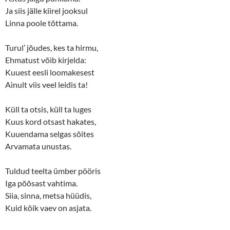
w
o
Ja siis jälle kiirel jooksul
)
w
)
Linna poole tõttama.
Turul’ jõudes, kes ta hirmu,
Ehmatust võib kirjelda:
Kuuest eesli loomakesest
Ainult viis veel leidis ta!
Küll ta otsis, küll ta luges
Kuus kord otsast hakates,
Kuuendama selgas sõites
Arvamata unustas.
Tuldud teelta ümber pööris
Iga põõsast vahtima.
Siia, sinna, metsa hüüdis,
Kuid kõik vaev on asjata.