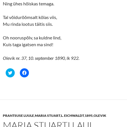
)
Ning ühes hõiskas temaga.
Tal võidurõõmsalt kõlas viis,
Mu rinda lootus täitis siis.
Oh nooruspõlv, sa kuldne lind,
Kuis taga igatsen ma sind!
Olevik nr. 37, 10. september 1890, lk 922.
C
C
l
l
i
i
c
c
k
k
t
t
o
o
s
s
h
h
a
a
r
r
e
e
PRANTSUSE LUULE
,
MARIA STUART
,
L. EICHWALDT
,
1895
,
OLEVIK
o
o
n
n
MARIA STUARTI LAUL
T
F