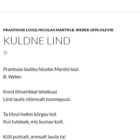
t
t
o
o
s
s
h
h
a
a
r
r
e
e
PRANTSUSE LUULE
,
NICOLAS MARTIN
,
B. WEBER
,
1890
,
OLEVIK
o
o
n
n
KULDNE LIND
T
F
w
a
i
c
t
e
t
b
e
o
r
o
(
k
Prantsuse lauliku Nicolas Martini laul.
O
(
p
O
B. Weber.
e
p
n
e
s
n
Kord õitserikkal lehekuul
i
s
n
i
Lind laulis rõõmsalt toomepuul.
n
n
e
n
w
e
w
w
Ta tiivul helkis kiirgav loit
i
w
n
i
Kui tuleleek, mis kumav koit.
d
n
o
d
w
o
Küll puhtalt, armsalt laulis ta!
)
w