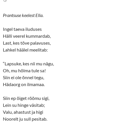
t
b
e
o
r
o
(
k
Prantsuse keelest Ella.
O
(
p
O
e
p
n
e
Ingel taeva iluduses
s
n
Hälli veerel kummardab,
i
s
n
i
Last, kes tõve palavuses,
n
n
e
n
Lahkel häälel meelitab:
w
e
w
w
i
w
n
i
“Lapsuke, kes nii mu nägu,
d
n
o
d
Oh, mu hõlma tule sa!
w
o
Siin ei ole õnnel tegu,
)
w
)
Hädaorg on ilmamaa.
Siin ep õiget rõõmu sigi,
Lein su hinge väsitab;
Valu, ahastust ja higi
Noorelt ju sull pesitab.