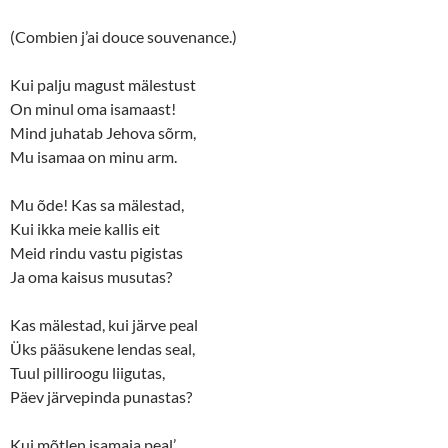
r
o
(
k
O
(
(Combien j’ai douce souvenance.)
p
O
e
p
n
e
s
n
Kui palju magust mälestust
i
s
n
i
On minul oma isamaast!
n
n
Mind juhatab Jehova sõrm,
e
n
w
e
Mu isamaa on minu arm.
w
w
i
w
n
i
d
n
Mu õde! Kas sa mälestad,
o
d
w
o
Kui ikka meie kallis eit
)
w
)
Meid rindu vastu pigistas
Ja oma kaisus musutas?
Kas mälestad, kui järve peal
Üks pääsukene lendas seal,
Tuul pilliroogu liigutas,
Päev järvepinda punastas?
Kui mõtlen isamaja peal’,