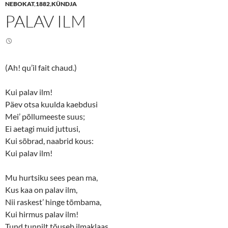
n
n
NEBOKAT
,
1882
,
KÜNDJA
T
F
PALAV ILM
w
a
i
c
t
e
t
b
e
o
r
o
(
k
O
(
(Ah! qu’il fait chaud.)
p
O
e
p
n
e
s
n
Kui palav ilm!
i
s
n
i
Päev otsa kuulda kaebdusi
n
n
Mei’ põllumeeste suus;
e
n
w
e
Ei aetagi muid juttusi,
w
w
i
w
Kui sõbrad, naabrid kous:
n
i
d
n
Kui palav ilm!
o
d
w
o
)
w
)
Mu hurtsiku sees pean ma,
Kus kaa on palav ilm,
Nii raskest’ hinge tõmbama,
Kui hirmus palav ilm!
Tund tunnilt tõuseb ilmaklaas,