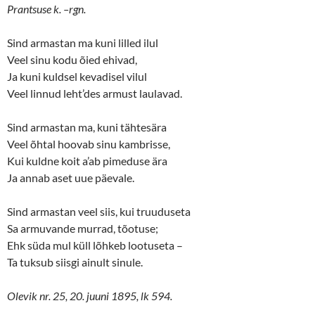
O
(
Prantsuse k. –rgn.
p
O
e
p
n
e
s
n
Sind armastan ma kuni lilled ilul
i
s
n
i
Veel sinu kodu õied ehivad,
n
n
Ja kuni kuldsel kevadisel vilul
e
n
w
e
Veel linnud leht’des armust laulavad.
w
w
i
w
n
i
d
n
Sind armastan ma, kuni tähtesära
o
d
w
o
Veel õhtal hoovab sinu kambrisse,
)
w
)
Kui kuldne koit a’ab pimeduse ära
Ja annab aset uue päevale.
Sind armastan veel siis, kui truuduseta
Sa armuvande murrad, tõotuse;
Ehk süda mul küll lõhkeb lootuseta –
Ta tuksub siisgi ainult sinule.
Olevik nr. 25, 20. juuni 1895, lk 594.