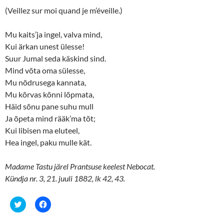
r
o
(
k
(Veillez sur moi quand je m’éveille.)
O
(
p
O
e
p
n
e
Mu kaits’ja ingel, valva mind,
s
n
Kui ärkan unest ülesse!
i
s
n
i
Suur Jumal seda käskind sind.
n
n
e
n
Mind võta oma sülesse,
w
e
w
w
Mu nõdrusega kannata,
i
w
n
i
Mu kõrvas kõnni lõpmata,
d
n
o
d
Häid sõnu pane suhu mull
w
o
Ja õpeta mind rääk’ma tõt;
)
w
)
Kui libisen ma eluteel,
Hea ingel, paku mulle kät.
Madame Tastu järel Prantsuse keelest Nebocat.
Kündja nr. 3, 21. juuli 1882, lk 42, 43.
C
C
l
l
i
i
c
c