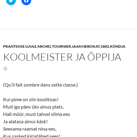
l
l
i
i
c
c
k
k
t
t
o
o
s
s
h
h
a
a
r
r
e
e
PRANTSUSE LUULE
,
MICHEL TOURNIER
,
JAAN NEBOKAT
,
1882
,
KÜNDJA
o
o
n
n
KOOLMEISTER JA ÕPPIJA
T
F
w
a
i
c
t
e
t
b
e
o
r
o
(
k
(Qu’il fait sombre dans sette classe.)
O
(
p
O
e
p
n
e
Kui pime on siin koolitoas!
s
n
Mull iga päev üks ainus plats,
i
s
n
i
Hall müür, must tahvel silma ees
n
n
e
n
Ja alatasa ainus käsk!
w
e
w
w
Seesama raamat nina ees,
i
w
n
i
Kus rasked kirjatähed sees!