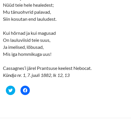
)
Nüüd teie hele healedest;
Mu tänuohvrid palavad,
Siin kosutan end lauludest.
Kui hõrnad ja kui magusad
On lauluviisid teie suus,
Ja imelised, lõbusad,
Mis iga hommikuga uus!
Cassagnes’i järel Prantsuse keelest Nebocat.
Kündja nr. 1, 7. juuli 1882, lk 12, 13
C
C
l
l
i
i
c
c
k
k
t
t
o
o
s
s
h
h
a
a
r
r