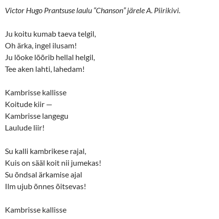
O
(
Victor Hugo Prantsuse laulu “Chanson” järele A. Piirikivi.
p
O
e
p
n
e
s
n
Ju koitu kumab taeva telgil,
i
s
n
i
Oh ärka, ingel ilusam!
n
n
Ju lõoke lõõrib hellal helgil,
e
n
w
e
Tee aken lahti, lahedam!
w
w
i
w
n
i
d
n
Kambrisse kallisse
o
d
w
o
Koitude kiir —
)
w
)
Kambrisse langegu
Laulude liir!
Su kalli kambrikese rajal,
Kuis on sääl koit nii jumekas!
Su õndsal ärkamise ajal
Ilm ujub õnnes õitsevas!
Kambrisse kallisse