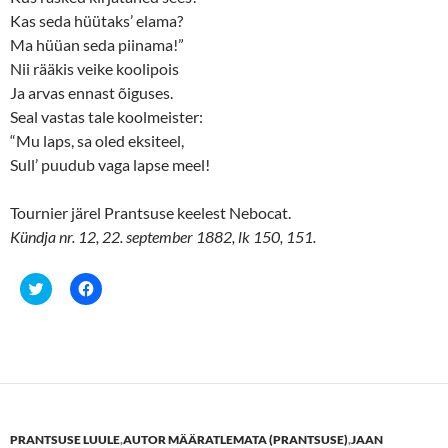
d
n
o
d
Kas seda hüütaks’ elama?
w
o
Ma hüüan seda piinama!”
)
w
)
Nii rääkis veike koolipois
Ja arvas ennast õiguses.
Seal vastas tale koolmeister:
“Mu laps, sa oled eksiteel,
Sull’ puudub vaga lapse meel!
Tournier järel Prantsuse keelest Nebocat.
Kündja nr. 12, 22. september 1882, lk 150, 151.
C
C
l
l
i
i
c
c
k
k
t
t
o
o
s
s
h
h
a
a
r
r
e
e
PRANTSUSE LUULE
,
AUTOR MÄÄRATLEMATA (PRANTSUSE)
,
JAAN
o
o