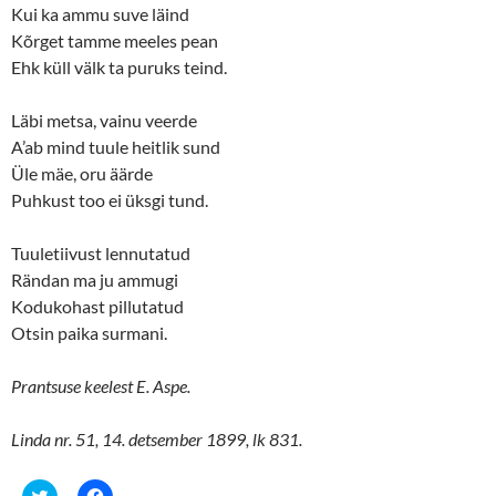
i
w
Kui ka ammu suve läind
n
i
d
n
Kõrget tamme meeles pean
o
d
w
o
Ehk küll välk ta puruks teind.
)
w
)
Läbi metsa, vainu veerde
A’ab mind tuule heitlik sund
Üle mäe, oru äärde
Puhkust too ei üksgi tund.
Tuuletiivust lennutatud
Rändan ma ju ammugi
Kodukohast pillutatud
Otsin paika surmani.
Prantsuse keelest E. Aspe.
Linda nr. 51, 14. detsember 1899, lk 831.
C
C