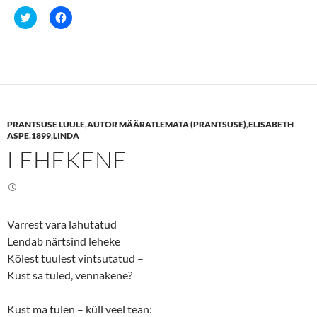
C
C
l
l
i
i
c
c
k
k
t
t
o
o
s
s
h
h
a
a
r
r
e
e
PRANTSUSE LUULE
,
AUTOR MÄÄRATLEMATA (PRANTSUSE)
,
ELISABETH
o
o
n
n
ASPE
,
1899
,
LINDA
T
F
LEHEKENE
w
a
i
c
t
e
t
b
e
o
r
o
(
k
O
(
Varrest vara lahutatud
p
O
e
p
Lendab närtsind leheke
n
e
s
n
Kölest tuulest vintsutatud ­–
i
s
n
i
Kust sa tuled, vennakene?
n
n
e
n
w
e
Kust ma tulen – küll veel tean:
w
w