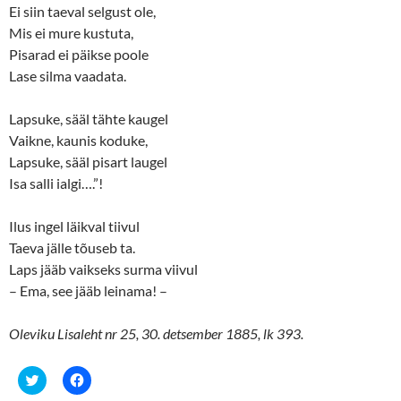
Ei siin taeval selgust ole,
Mis ei mure kustuta,
Pisarad ei päikse poole
Lase silma vaadata.
Lapsuke, sääl tähte kaugel
Vaikne, kaunis koduke,
Lapsuke, sääl pisart laugel
Isa salli ialgi….”!
Ilus ingel läikval tiivul
Taeva jälle tõuseb ta.
Laps jääb vaikseks surma viivul
– Ema, see jääb leinama! –
Oleviku Lisaleht nr 25, 30. detsember 1885, lk 393.
C
C
l
l
i
i