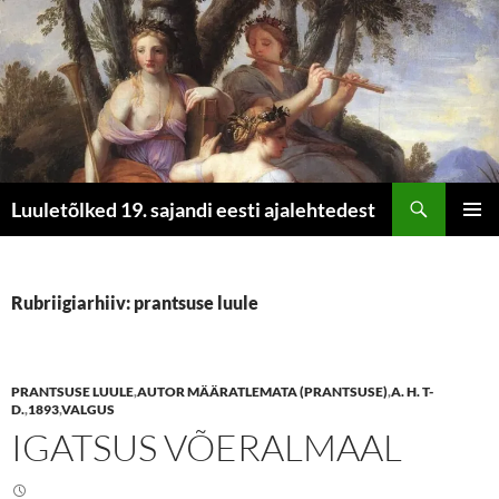
Otsi
Luuletõlked 19. sajandi eesti ajalehtedest
LIIGU
PEAME
SISU
JUURDE
Rubriigiarhiiv: prantsuse luule
PRANTSUSE LUULE
,
AUTOR MÄÄRATLEMATA (PRANTSUSE)
,
A. H. T-
D.
,
1893
,
VALGUS
IGATSUS VÕERALMAAL