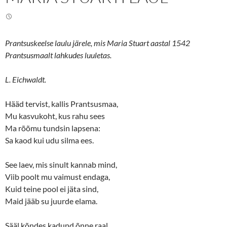
w
a
i
c
t
e
t
b
e
o
r
o
(
k
Prantsuskeelse laulu järele, mis Maria Stuart aastal 1542
O
(
p
O
Prantsusmaalt lahkudes luuletas.
e
p
n
e
s
n
L. Eichwaldt.
i
s
n
i
n
n
e
n
Hääd tervist, kallis Prantsusmaa,
w
e
w
w
Mu kasvukoht, kus rahu sees
i
w
n
i
Ma rõõmu tundsin lapsena:
d
n
o
d
Sa kaod kui udu silma ees.
w
o
)
w
)
See laev, mis sinult kannab mind,
Viib poolt mu vaimust endaga,
Kuid teine pool ei jäta sind,
Maid jääb su juurde elama.
Sääl kõndes kadund õnne raal