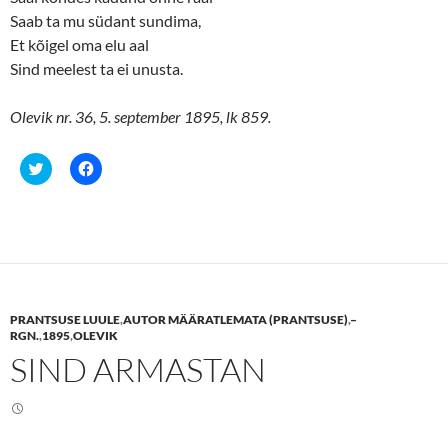
Saab ta mu südant sundima,
Et kõigel oma elu aal
Sind meelest ta ei unusta.
Olevik nr. 36, 5. september 1895, lk 859.
C
C
l
l
i
i
c
c
k
k
t
t
o
o
s
s
h
h
a
a
r
r
e
e
PRANTSUSE LUULE
,
AUTOR MÄÄRATLEMATA (PRANTSUSE)
,
–
o
o
n
n
RGN.
,
1895
,
OLEVIK
T
F
SIND ARMASTAN
w
a
i
c
t
e
t
b
e
o
r
o
(
k