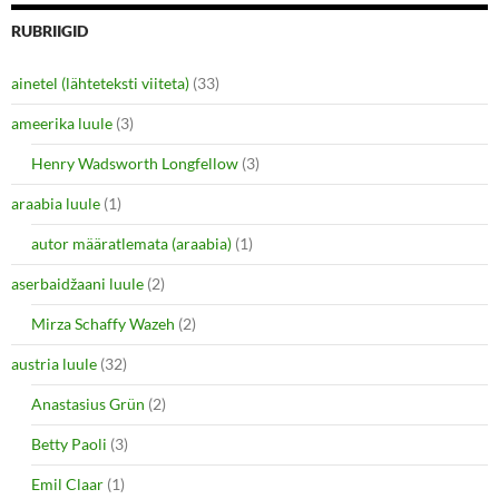
e
e
o
o
n
n
RUBRIIGID
T
F
w
a
i
c
ainetel (lähteteksti viiteta)
(33)
t
e
t
b
e
o
ameerika luule
(3)
r
o
(
k
O
(
Henry Wadsworth Longfellow
(3)
p
O
e
p
araabia luule
n
(1)
e
s
n
i
s
autor määratlemata (araabia)
(1)
n
i
n
n
e
n
aserbaidžaani luule
(2)
w
e
w
w
i
w
Mirza Schaffy Wazeh
(2)
n
i
d
n
o
d
austria luule
(32)
w
o
)
w
Anastasius Grün
(2)
)
Betty Paoli
(3)
Emil Claar
(1)