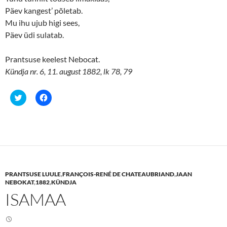
Päev kangest’ põletab.
Mu ihu ujub higi sees,
Päev üdi sulatab.
Prantsuse keelest Nebocat.
Kündja nr. 6, 11. august 1882, lk 78, 79
C
C
l
l
i
i
c
c
k
k
t
t
o
o
s
s
h
h
a
a
r
r
e
e
PRANTSUSE LUULE
,
FRANÇOIS-RENÉ DE CHATEAUBRIAND
,
JAAN
o
o
n
n
NEBOKAT
,
1882
,
KÜNDJA
T
F
ISAMAA
w
a
i
c
t
e
t
b
e
o