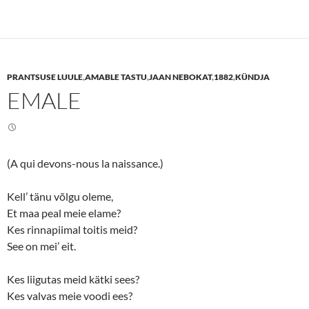
k
k
t
t
o
o
s
s
h
h
a
a
r
r
e
e
PRANTSUSE LUULE
,
AMABLE TASTU
,
JAAN NEBOKAT
,
1882
,
KÜNDJA
o
o
n
n
EMALE
T
F
w
a
i
c
t
e
t
b
e
o
r
o
(
k
(A qui devons-nous la naissance.)
O
(
p
O
e
p
n
e
Kell’ tänu võlgu oleme,
s
n
Et maa peal meie elame?
i
s
n
i
Kes rinnapiimal toitis meid?
n
n
e
n
See on mei’ eit.
w
e
w
w
i
w
n
i
Kes liigutas meid kätki sees?
d
n
o
d
Kes valvas meie voodi ees?
w
o