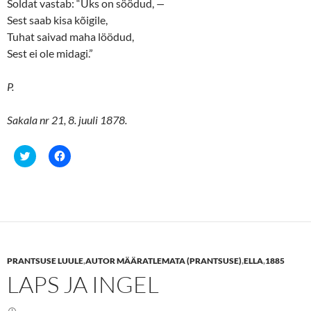
Soldat vastab: “Üks on söödud,
—
Sest saab kisa kõigile,
Tuhat saivad maha löödud,
Sest ei ole midagi.”
P.
Sakala nr 21, 8. juuli 1878.
C
C
l
l
i
i
c
c
k
k
t
t
o
o
s
s
h
h
a
a
r
r
e
e
PRANTSUSE LUULE
,
AUTOR MÄÄRATLEMATA (PRANTSUSE)
,
ELLA
,
1885
o
o
n
n
LAPS JA INGEL
T
F
w
a
i
c
t
e