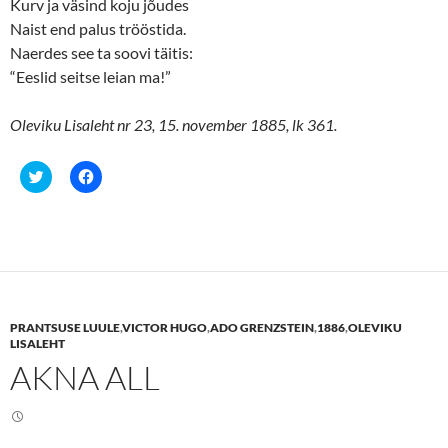
Kurv ja väsind koju jõudes
Naist end palus trööstida.
Naerdes see ta soovi täitis:
“Eeslid seitse leian ma!”
Oleviku Lisaleht nr 23, 15. november 1885, lk 361.
C
C
l
l
i
i
c
c
k
k
t
t
o
o
s
s
h
h
a
a
r
r
e
e
PRANTSUSE LUULE
,
VICTOR HUGO
,
ADO GRENZSTEIN
,
1886
,
OLEVIKU
o
o
n
n
LISALEHT
T
F
AKNA ALL
w
a
i
c
t
e
t
b
e
o
r
o
(
k