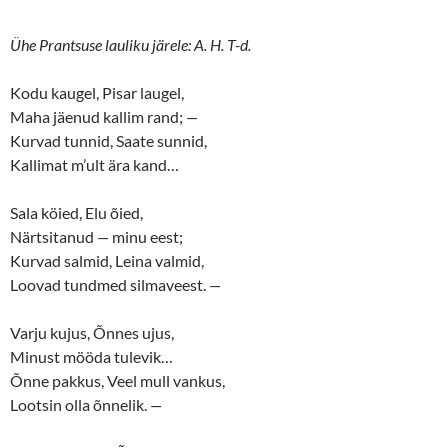
Ühe Prantsuse lauliku järele: A. H. T-d.
Kodu kaugel, Pisar laugel,
Maha jäenud kallim rand;
—
Kurvad tunnid, Saate sunnid,
Kallimat m’ult ära kand…
Sala köied, Elu õied,
Närtsitanud
—
minu eest;
Kurvad salmid, Leina valmid,
Loovad tundmed silmaveest.
—
Varju kujus, Õnnes ujus,
Minust mööda tulevik…
Õnne pakkus, Veel mull vankus,
Lootsin olla õnnelik.
—