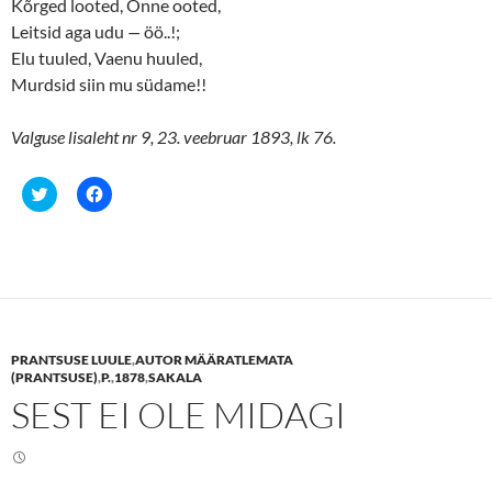
Kõrged looted, Õnne ooted,
Leitsid aga udu
—
öö..!;
Elu tuuled, Vaenu huuled,
Murdsid siin mu südame!!
Valguse lisaleht nr 9, 23. veebruar 1893, lk 76.
C
C
l
l
i
i
c
c
k
k
t
t
o
o
s
s
h
h
a
a
r
r
e
e
PRANTSUSE LUULE
,
AUTOR MÄÄRATLEMATA
o
o
n
n
(PRANTSUSE)
,
P.
,
1878
,
SAKALA
T
F
SEST EI OLE MIDAGI
w
a
i
c
t
e
t
b
e
o
r
o
(
k