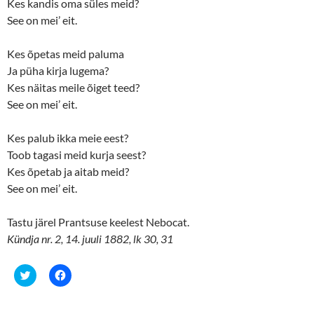
Kes kandis oma süles meid?
)
w
)
See on mei’ eit.
Kes õpetas meid paluma
Ja püha kirja lugema?
Kes näitas meile õiget teed?
See on mei’ eit.
Kes palub ikka meie eest?
Toob tagasi meid kurja seest?
Kes õpetab ja aitab meid?
See on mei’ eit.
Tastu järel Prantsuse keelest Nebocat.
Kündja nr. 2, 14. juuli 1882, lk 30, 31
C
C
l
l
i
i
c
c
k
k