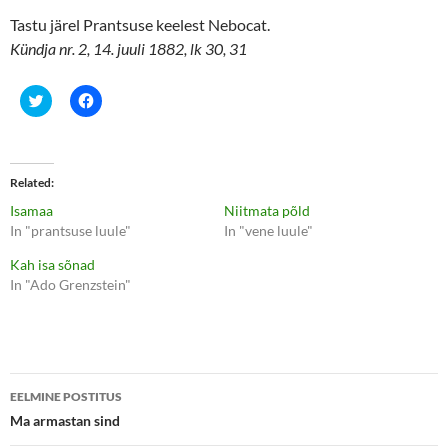
Tastu järel Prantsuse keelest Nebocat.
Kündja nr. 2, 14. juuli 1882, lk 30, 31
C
C
l
l
i
i
c
c
k
k
t
t
o
o
Related
s
s
h
h
Isamaa
Niitmata põld
a
a
r
r
In "prantsuse luule"
In "vene luule"
e
e
o
o
Kah isa sõnad
n
n
T
F
In "Ado Grenzstein"
w
a
i
c
t
e
t
b
e
o
r
o
(
k
Postituste
O
(
p
O
EELMINE POSTITUS
e
p
töölaud
Ma armastan sind
n
e
s
n