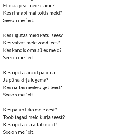
Et maa peal meie elame?
Kes rinnapiimal toitis meid?
See on mei’ eit.
Kes liigutas meid kätki sees?
Kes valvas meie voodi ees?
Kes kandis oma süles meid?
See on mei’ eit.
Kes õpetas meid paluma
Ja püha kirja lugema?
Kes näitas meile õiget teed?
See on mei’ eit.
Kes palub ikka meie eest?
Toob tagasi meid kurja seest?
Kes õpetab ja aitab meid?
See on mei’ eit.