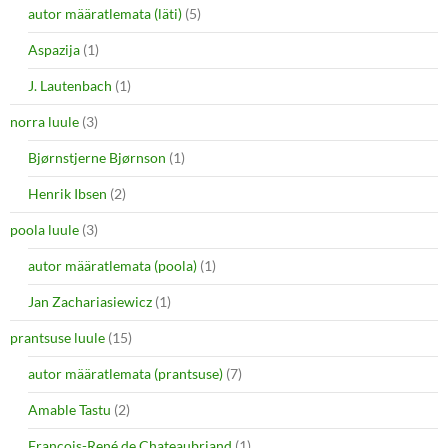
autor määratlemata (läti)
(5)
Aspazija
(1)
J. Lautenbach
(1)
norra luule
(3)
Bjørnstjerne Bjørnson
(1)
Henrik Ibsen
(2)
poola luule
(3)
autor määratlemata (poola)
(1)
Jan Zachariasiewicz
(1)
prantsuse luule
(15)
autor määratlemata (prantsuse)
(7)
Amable Tastu
(2)
François-René de Chateaubriand
(1)