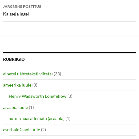
i
s
n
i
JÄRGMINE POSTITUS
n
n
e
n
Kaitseja ingel
w
e
w
w
i
w
n
i
d
n
o
d
w
o
)
w
)
RUBRIIGID
ainetel (lähteteksti viiteta)
(33)
ameerika luule
(3)
Henry Wadsworth Longfellow
(3)
araabia luule
(1)
autor määratlemata (araabia)
(1)
aserbaidžaani luule
(2)