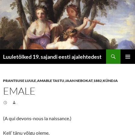
Otsi
Luuletõlked 19. sajandi eesti ajalehtedest
LIIGU
PEAME
SISU
JUURDE
PRANTSUSE LUULE
,
AMABLE TASTU
,
JAAN NEBOKAT
,
1882
,
KÜNDJA
EMALE
.
(A qui devons-nous la naissance.)
Kell’ tänu võlgu oleme,