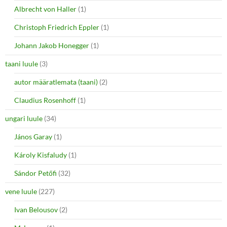
Albrecht von Haller
(1)
Christoph Friedrich Eppler
(1)
Johann Jakob Honegger
(1)
taani luule
(3)
autor määratlemata (taani)
(2)
Claudius Rosenhoff
(1)
ungari luule
(34)
János Garay
(1)
Károly Kisfaludy
(1)
Sándor Petőfi
(32)
vene luule
(227)
Ivan Belousov
(2)