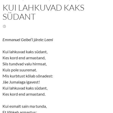
n
n
KUI LAHKUVAD KAKS
T
F
w
a
i
c
SÜDANT
t
e
t
b
e
o
r
o
(
k
O
(
p
O
e
p
Emmanuel Geibel’i järele: Leeni
n
e
s
n
i
s
Kui lahkuvad kaks südant,
n
i
n
n
Kes kord end armastand,
e
n
w
e
Siis tundvad valu hirmsat,
w
w
i
w
Kuis pole suuremat.
n
i
d
n
Mis kurbtust kõlab sõnadest:
o
d
w
o
Jäe Jumalaga igavest!
)
w
Kui lahkuvad kaks südant,
)
Kes kord end armastand.
Kui esmalt sain ma tunda,
Et lõhkeb armastus: