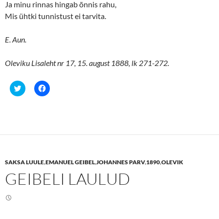
Ja minu rinnas hingab õnnis rahu,
Mis ühtki tunnistust ei tarvita.
E. Aun.
Oleviku Lisaleht nr 17, 15. august 1888, lk 271-272.
C
C
l
l
i
i
c
c
k
k
t
t
o
o
s
s
h
h
a
a
r
r
e
e
SAKSA LUULE
,
EMANUEL GEIBEL
,
JOHANNES PARV
,
1890
,
OLEVIK
o
o
n
n
GEIBELI LAULUD
T
F
w
a
i
c
t
e
t
b
e
o
r
o