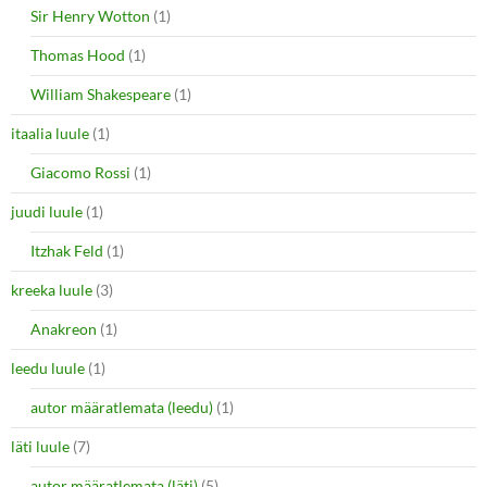
Sir Henry Wotton
(1)
Thomas Hood
(1)
William Shakespeare
(1)
itaalia luule
(1)
Giacomo Rossi
(1)
juudi luule
(1)
Itzhak Feld
(1)
kreeka luule
(3)
Anakreon
(1)
leedu luule
(1)
autor määratlemata (leedu)
(1)
läti luule
(7)
autor määratlemata (läti)
(5)