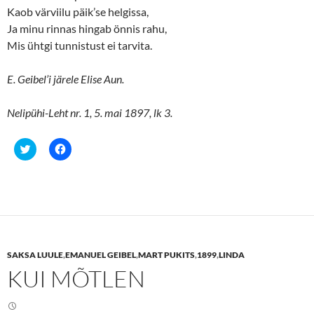
Kaob värviilu päik’se helgissa,
Ja minu rinnas hingab önnis rahu,
Mis ühtgi tunnistust ei tarvita.
E. Geibel’i järele Elise Aun.
Nelipühi-Leht nr. 1, 5. mai 1897, lk 3.
C
C
l
l
i
i
c
c
k
k
t
t
o
o
s
s
h
h
a
a
r
r
e
e
SAKSA LUULE
,
EMANUEL GEIBEL
,
MART PUKITS
,
1899
,
LINDA
o
o
n
n
KUI MÕTLEN
T
F
w
a
i
c
t
e
t
b