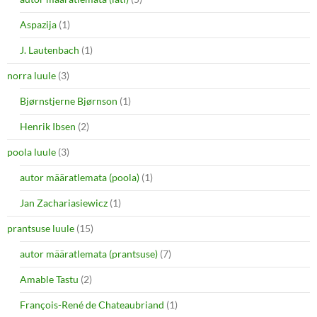
Aspazija
(1)
J. Lautenbach
(1)
norra luule
(3)
Bjørnstjerne Bjørnson
(1)
Henrik Ibsen
(2)
poola luule
(3)
autor määratlemata (poola)
(1)
Jan Zachariasiewicz
(1)
prantsuse luule
(15)
autor määratlemata (prantsuse)
(7)
Amable Tastu
(2)
François-René de Chateaubriand
(1)