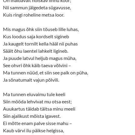
On ihaldavalt hõiskav linnu koor;
)
w
Nii sammun jälgedeta sügavusse,
)
Kuis ringi roheline metsa loor.
Mis magus õhk siin tõuseb lille luhas,
Kus loodus saja kordselt sigineb
Ja kaugelt tornilt kella hääl nii puhas
Säält õhu laentel lahkelt ligineb.
Ja puude latvul heljub magus müha,
See ohvri õhk käib taeva võlvini –
Ma tunnen nüüd, et siin see paik on püha,
Ja sõnatumalt vajun põlvili.
Ma tunnen eluvaimu tule keeli
Siin mööda lehvivat mu otsa eest;
Auukartus täidab täitsa minu meeli
Siin ajalikust mõista igavest.
Ei mõtte enam palve sisse mahu –
Kaub värvi ilu päikse helgissa,