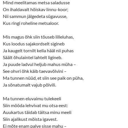
Mind meelitamas metsa saladusse
n
n
e
n
On ihaldavalt hõiskav linnu-koor;
w
e
w
w
Nii sammun jälgedeta sügavusse,
i
w
n
i
Kus ringi roheline metsaloor.
d
n
o
d
w
o
Mis magus õhk siin tõuseb lilleluhas,
)
w
)
Kus loodus sajakordselt sigineb
Ja kaugelt tornilt kella hääl nii puhas
Säält õhulaintel lahtelt ligineb.
Ja puude ladvul heljub mahus müha –
See ohvri õhk käib taevavõlvini –
Ma tunnen nüüd, et siin see paik on püha,
Ja sõnatumalt vajub põlvili.
Ma tunnen eluvaimu tulekeeli
Siin mööda lehvivat mu otsa eest:
Auukartus täidab täitsa minu meeli
Siin ajalikust mõista igavest.
Ei mõte enam palve sisse mahu –