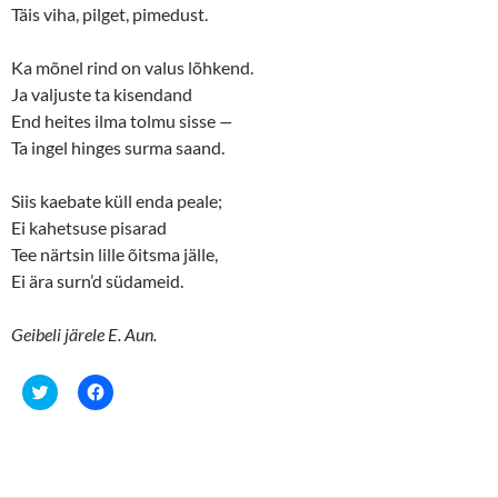
Täis viha, pilget, pimedust.
Ka mõnel rind on valus lõhkend.
Ja valjuste ta kisendand
End heites ilma tolmu sisse
—
Ta ingel hinges surma saand.
Siis kaebate küll enda peale;
Ei kahetsuse pisarad
Tee närtsin lille õitsma jälle,
Ei ära surn’d südameid.
Geibeli järele E. Aun.
C
C
l
l
i
i
c
c
k
k
t
t
o
o
s
s