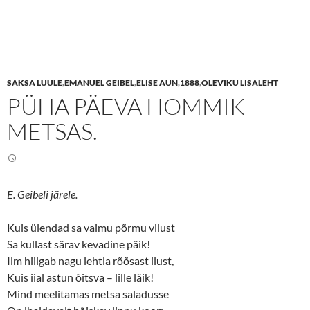
c
c
k
k
t
t
o
o
s
s
h
h
a
a
r
r
e
e
SAKSA LUULE
,
EMANUEL GEIBEL
,
ELISE AUN
,
1888
,
OLEVIKU LISALEHT
o
o
n
n
PÜHA PÄEVA HOMMIK
T
F
w
a
i
c
METSAS.
t
e
t
b
e
o
r
o
(
k
O
(
p
O
e
p
E. Geibeli järele.
n
e
s
n
i
s
Kuis ülendad sa vaimu põrmu vilust
n
i
n
n
Sa kullast särav kevadine päik!
e
n
w
e
Ilm hiilgab nagu lehtla rõõsast ilust,
w
w
i
w
Kuis iial astun õitsva – lille läik!
n
i
d
n
Mind meelitamas metsa saladusse
o
d
w
o