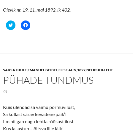
Olevik nr. 19, 11. mai 1892, lk 402.
C
C
l
l
i
i
c
c
k
k
t
t
o
o
s
s
h
h
a
a
r
r
e
e
SAKSA LUULE
,
EMANUEL GEIBEL
,
ELISE AUN
,
1897
,
NELIPUHI-LEHT
o
o
n
n
PÜHADE TUNDMUS
T
F
w
a
i
c
t
e
t
b
e
o
r
o
(
k
Kuis ülendad sa vaimu pörmuvilust,
O
(
p
O
Sa kullast särav kevadene päik’!
e
p
n
e
Ilm hiilgab nagu lehtla rõõsast ilust –
s
n
Kus ial astun – öitsva lille läik!
i
s
n
i