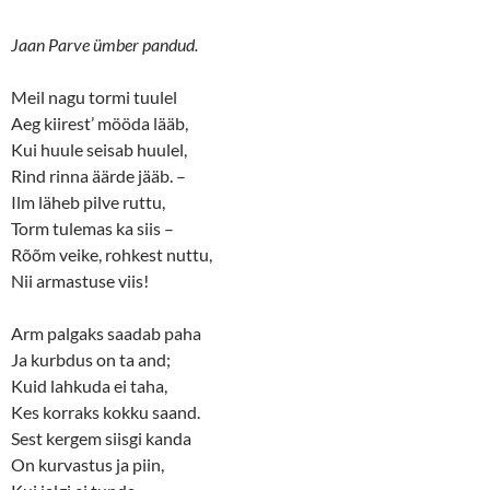
e
o
r
o
(
k
Jaan Parve ümber pandud.
O
(
p
O
e
p
n
e
Meil nagu tormi tuulel
s
n
Aeg kiirest’ mööda lääb,
i
s
n
i
Kui huule seisab huulel,
n
n
e
n
Rind rinna äärde jääb. –
w
e
w
w
Ilm läheb pilve ruttu,
i
w
n
i
Torm tulemas ka siis –
d
n
o
d
Rõõm veike, rohkest nuttu,
w
o
Nii armastuse viis!
)
w
)
Arm palgaks saadab paha
Ja kurbdus on ta and;
Kuid lahkuda ei taha,
Kes korraks kokku saand.
Sest kergem siisgi kanda
On kurvastus ja piin,