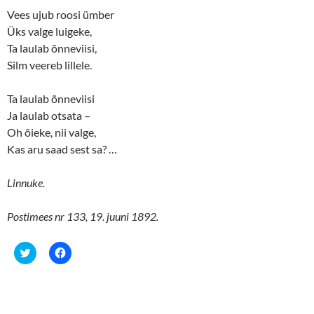
Vees ujub roosi ümber
Üks valge luigeke,
Ta laulab õnneviisi,
Silm veereb lillele.
Ta laulab õnneviisi
Ja laulab otsata –
Oh õieke, nii valge,
Kas aru saad sest sa? …
Linnuke.
Postimees nr 133, 19. juuni 1892.
C
C
l
l
i
i
c
c
k
k
t
t
o
o