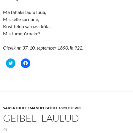
Ma tahaks laulu luua,
Mis selle sarnane;
Kust telda sarnast kõla,
Mis tume, õrnake?
Olevik nr. 37, 10. september 1890, lk 922.
C
C
l
l
i
i
c
c
k
k
t
t
o
o
s
s
h
h
a
a
r
r
e
e
SAKSA LUULE
,
EMANUEL GEIBEL
,
1890
,
OLEVIK
o
o
n
n
GEIBELI LAULUD
T
F
w
a
i
c
t
e
t
b