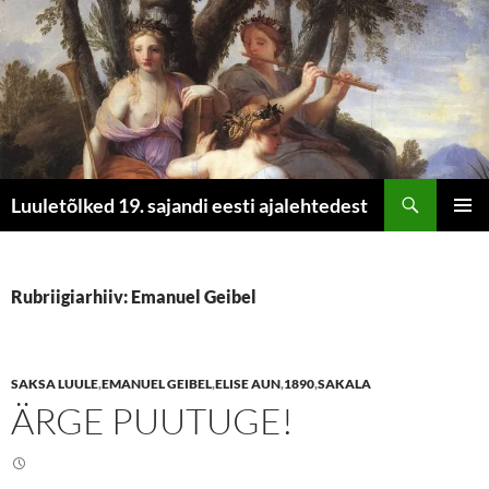
Otsi
Luuletõlked 19. sajandi eesti ajalehtedest
LIIGU
PEAME
SISU
JUURDE
Rubriigiarhiiv: Emanuel Geibel
SAKSA LUULE
,
EMANUEL GEIBEL
,
ELISE AUN
,
1890
,
SAKALA
ÄRGE PUUTUGE!