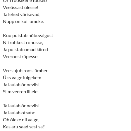
Õrn roosikene tõuseb
s
n
Veeüssast ülesse!
i
s
n
i
Ta lehed värisevad,
n
n
e
n
Nupp on kui lumeke.
w
e
w
w
i
w
n
i
Kuu puistab hõbevalgust
d
n
o
d
Nii rohkest rohusse,
w
o
Ja puistab omad kiired
)
w
)
Veeroosi rüpesse.
Vees ujub roosi ümber
Üks valge luigekem
Ja laulab õnneviisi,
Silm veereb lillele.
Ta laulab õnneviisi
Ja laulab otsata:
Oh õieke nii valge,
Kas aru saad sest sa?