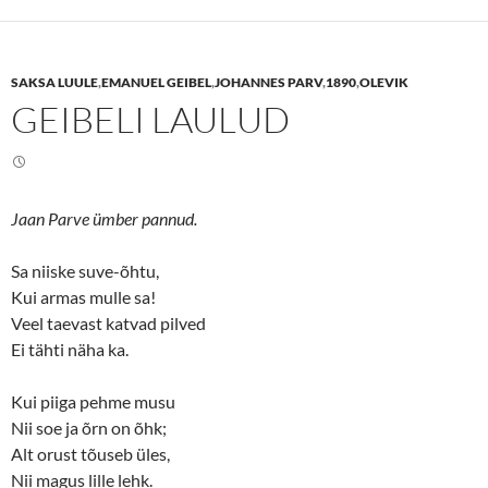
s
s
h
h
a
a
r
r
e
e
SAKSA LUULE
,
EMANUEL GEIBEL
,
JOHANNES PARV
,
1890
,
OLEVIK
o
o
n
n
GEIBELI LAULUD
T
F
w
a
i
c
t
e
t
b
e
o
r
o
(
k
Jaan Parve ümber pannud.
O
(
p
O
e
p
n
e
Sa niiske suve-õhtu,
s
n
Kui armas mulle sa!
i
s
n
i
Veel taevast katvad pilved
n
n
e
n
Ei tähti näha ka.
w
e
w
w
i
w
n
i
Kui piiga pehme musu
d
n
o
d
Nii soe ja õrn on õhk;
w
o
Alt orust tõuseb üles,
)
w
)
Nii magus lille lehk.