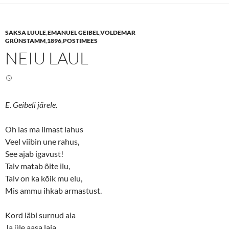
s
s
h
h
a
a
r
r
e
e
SAKSA LUULE
,
EMANUEL GEIBEL
,
VOLDEMAR
o
o
n
n
GRÜNSTAMM
,
1896
,
POSTIMEES
T
F
NEIU LAUL
w
a
i
c
t
e
t
b
e
o
r
o
(
k
O
(
E. Geibeli järele.
p
O
e
p
n
e
s
n
Oh las ma ilmast lahus
i
s
n
i
Veel viibin une rahus,
n
n
See ajab igavust!
e
n
w
e
Talv matab õite ilu,
w
w
i
w
Talv on ka kõik mu elu,
n
i
d
n
Mis ammu ihkab armastust.
o
d
w
o
)
w
)
Kord läbi surnud aia
Ja üle aasa laia,