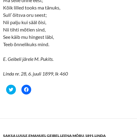
Ma selle õnne eest;
Kõik lilled tooks ma tänuks,
Sull’ õitsva oru seest;
Nii palju kui sääl õisi,
Nii tihti mõtlen sind,
See käib mu hingest läbi,
Teeb õnnelikuks mind.
E. Geibeli järele M. Pukits.
Linda nr. 28, 6. juuli 1899, lk 460
C
C
l
l
i
i
c
c
k
k
t
t
o
o
s
s
h
h
a
a
r
r
e
e
SAKSA LUULE
,
EMANUEL GEIBEL
,
LEENA MÕRU
,
1891
,
LINDA
o
o