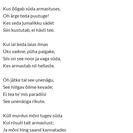
Kus õõgab süda armastuses,
Oh ärge teda puutuge!
Kes seda jumalikku sädet
Siin kustutab, ei hästi tee.
Kui ial leida laias ilmas
Üks vaikne, püha paigake,
Siis on see noor ja vaga süda,
Kes armastab nii hellaste.
Oh jätke tal see unenägu,
See hiilgav õilme kevade;
Ei tea te’ mis paradiisi
See unenäoga rikute.
Küll murdus mõni tugev süda
Kui riisuti talt armastust;
Ja mõni hing saand kannatades