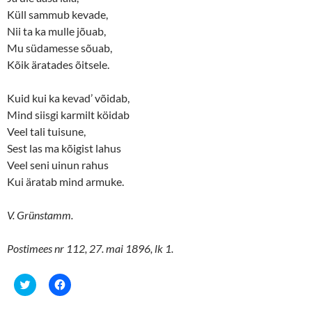
Küll sammub kevade,
Nii ta ka mulle jõuab,
Mu südamesse sõuab,
Kõik äratades õitsele.
Kuid kui ka kevad’ võidab,
Mind siisgi karmilt köidab
Veel tali tuisune,
Sest las ma kõigist lahus
Veel seni uinun rahus
Kui äratab mind armuke.
V. Grünstamm.
Postimees nr 112, 27. mai 1896, lk 1.
C
C
l
l
i
i
c
c