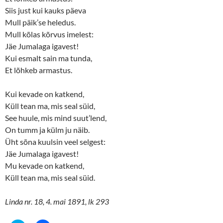
Siis just kui kauks päeva
Mull päik’se heledus.
Mull kõlas kõrvus imelest:
Jäe Jumalaga igavest!
Kui esmalt sain ma tunda,
Et lõhkeb armastus.
Kui kevade on katkend,
Küll tean ma, mis seal süid,
See huule, mis mind suut’lend,
On tumm ja külm ju näib.
Üht sõna kuulsin veel selgest:
Jäe Jumalaga igavest!
Mu kevade on katkend,
Küll tean ma, mis seal süid.
Linda nr. 18, 4. mai 1891, lk 293