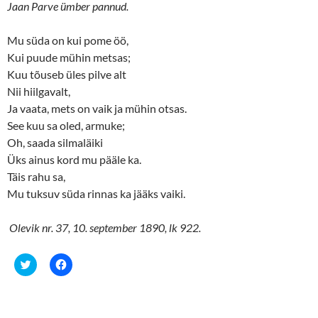
(
k
Jaan Parve ümber pannud.
O
(
p
O
e
p
n
e
Mu süda on kui pome öö,
s
n
Kui puude mühin metsas;
i
s
n
i
Kuu tõuseb üles pilve alt
n
n
e
n
Nii hiilgavalt,
w
e
w
w
Ja vaata, mets on vaik ja mühin otsas.
i
w
n
i
See kuu sa oled, armuke;
d
n
o
d
Oh, saada silmaläiki
w
o
Üks ainus kord mu pääle ka.
)
w
)
Täis rahu sa,
Mu tuksuv süda rinnas ka jääks vaiki.
Olevik nr. 37, 10. september 1890, lk 922.
C
C
l
l
i
i
c
c
k
k
t
t
o
o