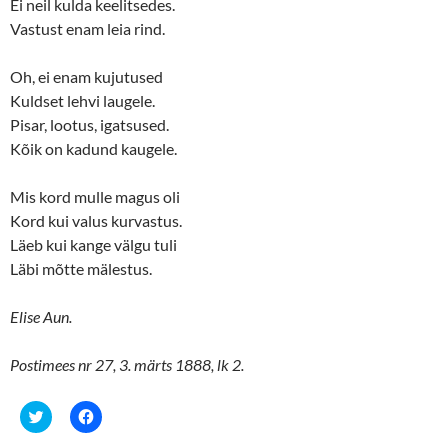
Ei neil kulda keelitsedes.
)
w
)
Vastust enam leia rind.
Oh, ei enam kujutused
Kuldset lehvi laugele.
Pisar, lootus, igatsused.
Kõik on kadund kaugele.
Mis kord mulle magus oli
Kord kui valus kurvastus.
Läeb kui kange välgu tuli
Läbi mõtte mälestus.
Elise Aun.
Postimees nr 27, 3. märts 1888, lk 2.
C
C
l
l
i
i