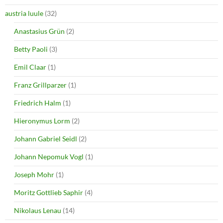
d
n
o
d
austria luule
(32)
w
o
)
w
Anastasius Grün
(2)
)
Betty Paoli
(3)
Emil Claar
(1)
Franz Grillparzer
(1)
Friedrich Halm
(1)
Hieronymus Lorm
(2)
Johann Gabriel Seidl
(2)
Johann Nepomuk Vogl
(1)
Joseph Mohr
(1)
Moritz Gottlieb Saphir
(4)
Nikolaus Lenau
(14)