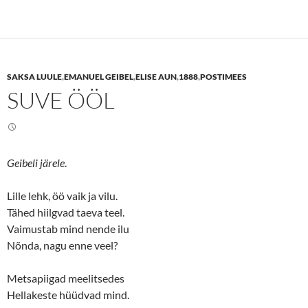
k
k
t
t
o
o
s
s
h
h
a
a
r
r
e
e
SAKSA LUULE
,
EMANUEL GEIBEL
,
ELISE AUN
,
1888
,
POSTIMEES
o
o
n
n
SUVE ÖÖL
T
F
w
a
i
c
t
e
t
b
e
o
r
o
(
k
Geibeli järele
.
O
(
p
O
e
p
n
e
Lille lehk, öö vaik ja vilu.
s
n
Tähed hiilgvad taeva teel.
i
s
n
i
Vaimustab mind nende ilu
n
n
e
n
Nõnda, nagu enne veel?
w
e
w
w
i
w
n
i
Metsapiigad meelitsedes
d
n
o
d
Hellakeste hüüdvad mind.
w
o