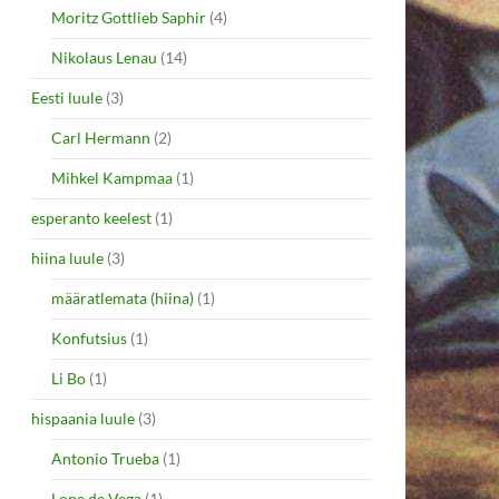
Moritz Gottlieb Saphir
(4)
Nikolaus Lenau
(14)
Eesti luule
(3)
Carl Hermann
(2)
Mihkel Kampmaa
(1)
esperanto keelest
(1)
hiina luule
(3)
määratlemata (hiina)
(1)
Konfutsius
(1)
Li Bo
(1)
hispaania luule
(3)
Antonio Trueba
(1)
Lope de Vega
(1)