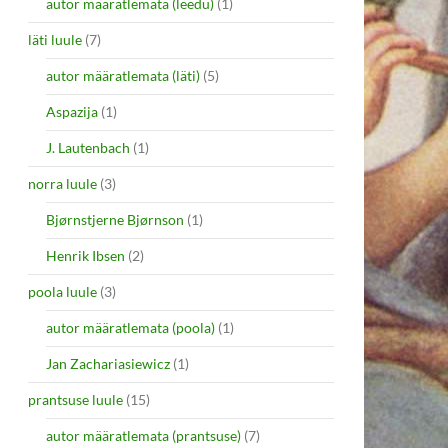
autor määratlemata (leedu)
(1)
läti luule
(7)
autor määratlemata (läti)
(5)
Aspazija
(1)
J. Lautenbach
(1)
norra luule
(3)
Bjørnstjerne Bjørnson
(1)
Henrik Ibsen
(2)
poola luule
(3)
autor määratlemata (poola)
(1)
Jan Zachariasiewicz
(1)
prantsuse luule
(15)
autor määratlemata (prantsuse)
(7)