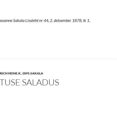
asanne Sakala Lisaleht nr 44, 2. detsember 1878, lk 1.
RICH HEINE
,
K.
,
1895
,
SAKALA
TUSE SALADUS