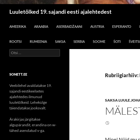
Otsi
Luuletõlked 19. sajandi eesti ajalehtedest
LIIGU SISU JUURDE
AMEERIKA
ARAABIA
ASERBAIDŽAANI
AUSTRIA
ESPERANTO
ROOTSI
RUMEENIA
SAKSA
SERBIA
SOOME
ŠOTI
ŠVEITS
Otsi:
SONETT.EE
Rubriigiarhiiv: 
Veebilehel avaldatakse 19.
sajandi eestikeelsetes
ajalehtedes ilmunud
SAKSA LUULE
,
JOH
luuletõlkeid. Lehekülge
MÄLES
täiendatakse jooksvalt.
Ärakirjas järgitakse
algupärandit, erandina on w-
tähed asendatud v-ga.
Mine! Nüid mu n