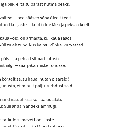
iga pilk, ei ta su pärast nutma peaks.
valitse
—
pea pääseb sõna õigelt teelt!
olnud kurjaste
—
kuid teine läeb ja peksab keelt.
kaua võid, oh armasta, kui kaua saad!
 küll tuleb tund, kus kalmu künkal kurvastad!
 põlvili ja peidad silmad rutuste
ist ialgi
—
sääl pika, niiske rohusse.
 kõrgelt sa, su haual nutan pisaraid!
unusta, et minult palju kurbdust said!
i sind näe, ehk sa küll palud alati,
suu: Sull andsin andeks ammugi!
 ta, kuid silmavett on liiaste
lanud, jäe vait
—
ta läinud rahusse!