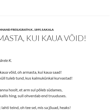
INAND FREILIGRATH
,
K.
,
1895
,
SAKALA
ASTA, KUI KAUA VÕID!
järele K.
kaua võid, oh armasta, kui kaua saad!
 küll tuleb tund, kus kalmukünkal kurvastad!
 kanna hoolt, et arm sul põleb südames,
kallis hing, sull ohverdab end truuduses.
 lahti teind, oh tee sel, mis sa jõuad, heaks!