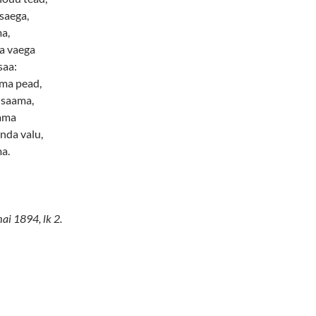
saega,
a,
a vaega
saa:
ma pead,
 saama,
tama
nda valu,
ma.
mai 1894, lk 2.