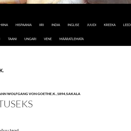
HIINA
HISPAANIA
IIRI
INDIA
INGLISE
JUUDI
KREEKA
LEE
I
TAANI
UNGARI
VENE
MÄÄRATLEMATA
K.
ANN WOLFGANG VON GOETHE
,
K.
,
1894
,
SAKALA
TUSEKS
õuu tead,