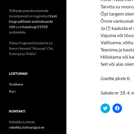
Tarvita su nooru
Tõlkijate pseudonüümide
Õpi targem olem
tuvastamisel on tuginetud
Eesti
Õnne vankumat
biograafilisele andmebaasile
ISIK
ja
e-kataloogi ESTER
Ja (?) kaaluda ei 
andmetele.
Vajuma või tõus
Valitsema, võitu
Päises fragment Eustache Le
Sueuri teosest “Muusad: Clio,
Teenima ja kau
Euterpe ja Thalia”.
Hõiskama või ka
Sell või alas ole
LOETUMAD
Goethe järele K.
Tuvikene
Puri
Sakala nr 18, 4. 
C
C
l
l
KONTAKT:
i
i
c
c
Rebekka Lotman,
k
k
t
t
rebekka.lotman@ut.ee
o
o