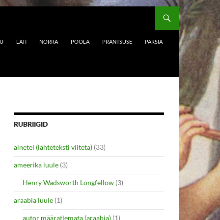
DU
LÄTI
NORRA
POOLA
PRANTSUSE
PÄRSIA
RUBRIIGID
ainetel (lähteteksti viiteta)
(33)
ameerika luule
(3)
Henry Wadsworth Longfellow
(3)
araabia luule
(1)
autor määratlemata (araabia)
(1)