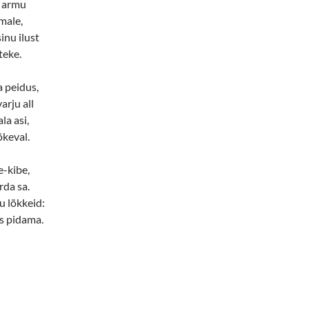
a armu
male,
inu ilust
teke.
a peidus,
arju all
la asi,
õkeval.
e-kibe,
rda sa.
u lõkkeid:
s pidama.