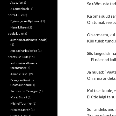
w
o
Aspazija
(1)
Sa rõõmusta tad 
)
w
)
J. Lautenbach
(1)
norra luule
(3)
Ka oma suud sa 
Bjørnstjerne Bjørnson
(1)
Oh Jumal, see p
Henrik Ibsen
(2)
poola luule
(3)
Oh armasta, kui 
autor määratlemata (poola)
Küll tuleb tund,
(1)
Jan Zachariasiewicz
(1)
Siis langed sinna
prantsuse luule
(15)
—
Ei näe nad kall
autor määratlemata
(prantsuse)
(7)
Ja hüüad: “Vaata
Amable Tastu
(2)
Oh anna andeks, 
François-René de
Chateaubriand
(1)
Kui ta ei kuule, e
Jacques de Cassagne
(1)
Ei ütle ialgi ta 
Maria Stuart
(1)
Michel Tournier
(1)
Sull andeks andis
Nicolas Martin
(1)
Ta sinu pärast va
Victor Hugo
(1)