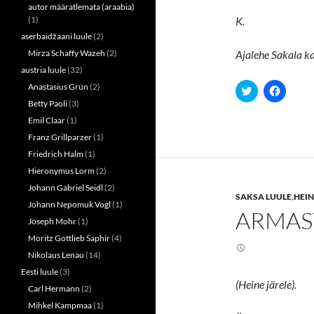
autor määratlemata (araabia)
(1)
K.
aserbaidžaani luule
(2)
Mirza Schaffy Wazeh
(2)
Ajalehe Sakala ka
austria luule
(32)
Anastasius Grün
(2)
C
C
l
l
Betty Paoli
(3)
i
i
c
c
Emil Claar
(1)
k
k
t
t
Franz Grillparzer
(1)
o
o
s
s
Friedrich Halm
(1)
h
h
a
a
Hieronymus Lorm
(2)
r
r
Johann Gabriel Seidl
(2)
e
e
SAKSA LUULE
,
HEIN
o
o
Johann Nepomuk Vogl
(1)
n
n
ARMAS
T
F
Joseph Mohr
(1)
w
a
i
c
Moritz Gottlieb Saphir
(4)
t
e
t
b
Nikolaus Lenau
(14)
e
o
r
o
Eesti luule
(3)
(
k
(Heine järele).
Carl Hermann
(2)
O
(
p
O
Mihkel Kampmaa
(1)
e
p