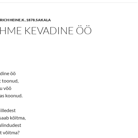
RICH HEINE
,
K.
,
1878
,
SAKALA
EHME KEVADINE ÖÖ
dine öö
t toonud,
ju vöö
as koonud.
illedest
saab köitma,
ulindudest
st võitma?