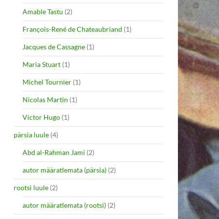
Amable Tastu
(2)
François-René de Chateaubriand
(1)
Jacques de Cassagne
(1)
Maria Stuart
(1)
Michel Tournier
(1)
Nicolas Martin
(1)
Victor Hugo
(1)
pärsia luule
(4)
Abd al-Rahman Jami
(2)
autor määratlemata (pärsia)
(2)
rootsi luule
(2)
autor määratlemata (rootsi)
(2)