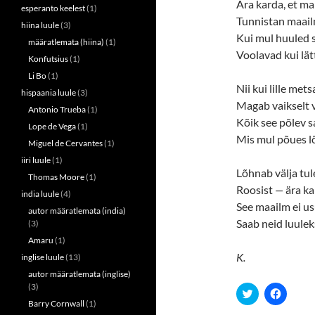
n
e
Ära karda, et m
esperanto keelest
(1)
s
n
Tunnistan maail
i
s
hiina luule
(3)
n
i
Kui mul huuled s
n
n
määratlemata (hiina)
(1)
e
n
Voolavad kui lät
w
e
Konfutsius
(1)
w
w
i
w
Li Bo
(1)
n
i
Nii kui lille mets
hispaania luule
(3)
d
n
o
d
Magab vaikselt v
Antonio Trueba
(1)
w
o
Kõik see põlev sa
)
w
Lope de Vega
(1)
)
Mis mul põues l
Miguel de Cervantes
(1)
iiri luule
(1)
Lõhnab välja tul
Thomas Moore
(1)
Roosist
—
ära ka
india luule
(4)
See maailm ei us
autor määratlemata (india)
Saab neid luulek
(3)
Amaru
(1)
K.
inglise luule
(13)
autor määratlemata (inglise)
(3)
C
C
l
l
Barry Cornwall
(1)
i
i