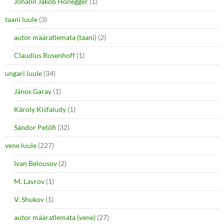
Johann Jakob Honegger
(1)
taani luule
(3)
autor määratlemata (taani)
(2)
Claudius Rosenhoff
(1)
ungari luule
(34)
János Garay
(1)
Károly Kisfaludy
(1)
Sándor Petőfi
(32)
vene luule
(227)
Ivan Belousov
(2)
M. Lavrov
(1)
V. Shukov
(1)
autor määratlemata (vene)
(27)