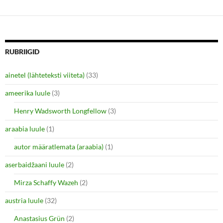
o
o
s
s
h
h
a
a
r
r
e
e
o
o
n
n
RUBRIIGID
T
F
w
a
i
c
ainetel (lähteteksti viiteta)
(33)
t
e
t
b
e
o
ameerika luule
(3)
r
o
(
k
O
(
Henry Wadsworth Longfellow
(3)
p
O
e
p
araabia luule
n
(1)
e
s
n
i
s
autor määratlemata (araabia)
(1)
n
i
n
n
e
n
aserbaidžaani luule
(2)
w
e
w
w
i
w
Mirza Schaffy Wazeh
(2)
n
i
d
n
o
d
austria luule
(32)
w
o
)
w
Anastasius Grün
(2)
)