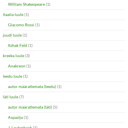
William Shakespeare
(1)
itaalia luule
(1)
Giacomo Rossi
(1)
juudi luule
(1)
Itzhak Feld
(1)
kreeka luule
(3)
Anakreon
(1)
leedu luule
(1)
autor määratlemata (leedu)
(1)
läti luule
(7)
autor määratlemata (läti)
(5)
Aspazija
(1)
J. Lautenbach
(1)