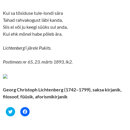
Kui sa tõsiduse tule-londi sära
Tahad rahvakogust läbi kanda,
Siis ei või ju keegi süüks sul anda,
Kui ehk mõnel habe põleb ära.
Lichtenberg’i järele Pukits.
Postimees nr 65, 23. märts 1893, lk2.
Georg Christoph Lichtenberg (1742–1799), saksa kirjanik,
filosoof, füüsik, aforismikirjanik
C
C
l
l
i
i
c
c
k
k
t
t