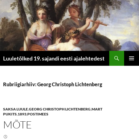
Otsi
Luuletõlked 19. sajandi eesti ajalehtedest
LIIGU
PEAME
SISU
JUURDE
Rubriigiarhiiv: Georg Christoph Lichtenberg
SAKSA LUULE
,
GEORG CHRISTOPH LICHTENBERG
,
MART
PUKITS
,
1893
,
POSTIMEES
MÕTE