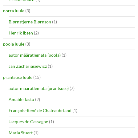
norra luule
(3)
Bjørnstjerne Bjørnson
(1)
Henrik Ibsen
(2)
poola luule
(3)
autor määratlemata (poola)
(1)
Jan Zachariasiewicz
(1)
prantsuse luule
(15)
autor määratlemata (prantsuse)
(7)
Amable Tastu
(2)
François-René de Chateaubriand
(1)
Jacques de Cassagne
(1)
Maria Stuart
(1)