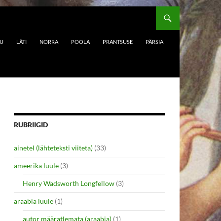
DU
LÄTI
NORRA
POOLA
PRANTSUSE
PÄRSIA
RUBRIIGID
ainetel (lähteteksti viiteta)
(33)
ameerika luule
(3)
Henry Wadsworth Longfellow
(3)
araabia luule
(1)
autor määratlemata (araabia)
(1)