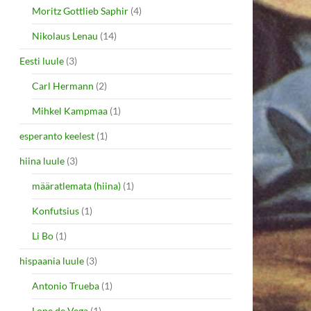
Moritz Gottlieb Saphir
(4)
Nikolaus Lenau
(14)
Eesti luule
(3)
Carl Hermann
(2)
Mihkel Kampmaa
(1)
esperanto keelest
(1)
hiina luule
(3)
määratlemata (hiina)
(1)
Konfutsius
(1)
Li Bo
(1)
hispaania luule
(3)
Antonio Trueba
(1)
Lope de Vega
(1)