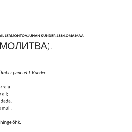
AIL LERMONTOV
,
JUHAN KUNDER
,
1884
,
OMA MAA
(МОЛИТВА).
 Ümber pannud J. Kunder.
orrala
all;
idada,
 mull.
 hinge õhk,