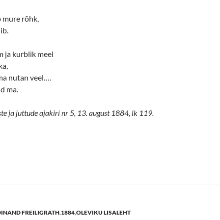
b mure rõhk,
ib.
 ja kurblik meel
ka,
a nutan veel….
ud ma.
 ja juttude ajakiri nr 5, 13. august 1884, lk 119.
INAND FREILIGRATH
,
1884
,
OLEVIKU LISALEHT