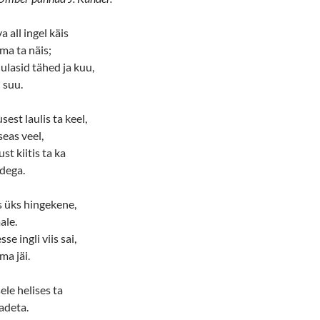
a all ingel käis
ma ta näis;
ulasid tähed ja kuu,
i suu.
est laulis ta keel,
seas veel,
t kiitis ta ka
dega.
s üks hingekene,
ale.
se ingli viis sai,
ma jäi.
ele helises ta
nadeta.