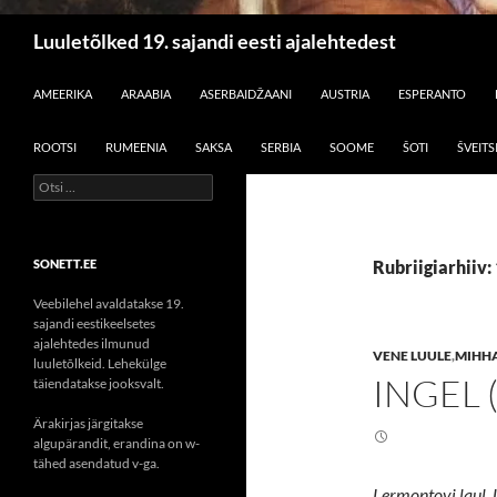
Otsi
Luuletõlked 19. sajandi eesti ajalehtedest
LIIGU SISU JUURDE
AMEERIKA
ARAABIA
ASERBAIDŽAANI
AUSTRIA
ESPERANTO
ROOTSI
RUMEENIA
SAKSA
SERBIA
SOOME
ŠOTI
ŠVEITS
Otsi:
SONETT.EE
Rubriigiarhiiv:
Veebilehel avaldatakse 19.
sajandi eestikeelsetes
ajalehtedes ilmunud
VENE LUULE
,
MIHH
luuletõlkeid. Lehekülge
INGEL 
täiendatakse jooksvalt.
Ärakirjas järgitakse
algupärandit, erandina on w-
tähed asendatud v-ga.
Lermontovi laul.