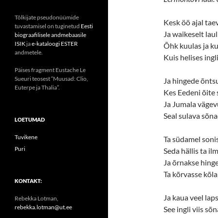
Tõlkijate pseudonüümide
Kesk öö ajal taev
tuvastamisel on tuginetud
Eesti
Ja waikeselt laul
biograafilisele andmebaasile
ISIK
ja
e-kataloogi ESTER
Õhk kuulas ja ku
andmetele.
Kuis helises ingl
Päises fragment Eustache Le
Sueuri teosest “Muusad: Clio,
Ja hingede õntsus
Euterpe ja Thalia”.
Kes Eedeni õite 
Ja Jumala vägevus
Seal sulava sõna
LOETUMAD
Tuvikene
Ta südamel soni
Puri
Seda hällis ta ilm
Ja õrnakse hinges
Ta kõrvasse kõla
KONTAKT:
Ja kaua veel laps
Rebekka Lotman,
rebekka.lotman@ut.ee
See ingli viis sõ