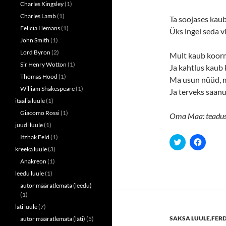
w
o
Charles Kingsley
(1)
)
w
)
Charles Lamb
(1)
Ta soojases kau
Felicia Hemans
(1)
Üks ingel seda vi
John Smith
(1)
Lord Byron
(2)
Mult kaub koorm
Sir Henry Wotton
(1)
Ja kahtlus kaub 
Thomas Hood
(1)
Ma usun nüüd, m
William Shakespeare
(1)
Ja terveks saan
itaalia luule
(1)
Giacomo Rossi
(1)
Oma Maa: teaduste
juudi luule
(1)
Itzhak Feld
(1)
C
C
l
l
kreeka luule
(3)
i
i
c
c
Anakreon
(1)
k
k
t
t
leedu luule
(1)
o
o
autor määratlemata (leedu)
s
s
h
h
(1)
a
a
r
r
läti luule
(7)
e
e
SAKSA LUULE
,
FERD
autor määratlemata (läti)
(5)
o
o