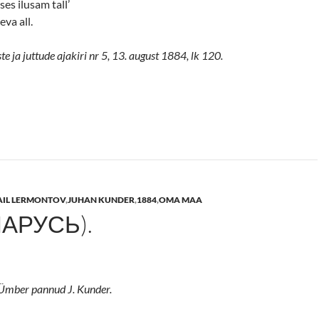
ises ilusam tall’
eva all.
 ja juttude ajakiri nr 5, 13. august 1884, lk 120.
AIL LERMONTOV
,
JUHAN KUNDER
,
1884
,
OMA MAA
ПАРУСЬ).
 Ümber pannud J. Kunder.