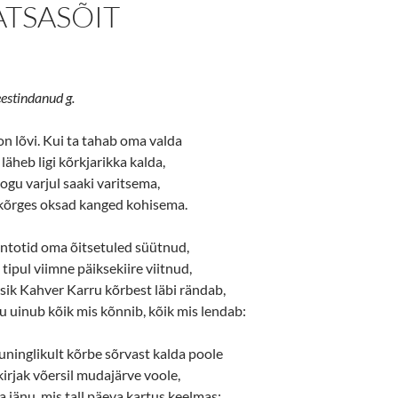
ATSASÕIT
 eestindanud g.
n lõvi. Kui ta tahab oma valda
a läheb ligi kõrkjarikka kalda,
roogu varjul saaki varitsema,
a kõrges oksad kanged kohisema.
entotid oma õitsetuled süütnud,
tipul viimne päiksekiire viitnud,
sik Kahver Karru kõrbest läbi rändab,
uinub kõik mis kõnnib, kõik mis lendab:
 kuninglikult kõrbe sõrvast kalda poole
kirjak võersil mudajärve voole,
jänu, mis tall päeva kartus keelmas;