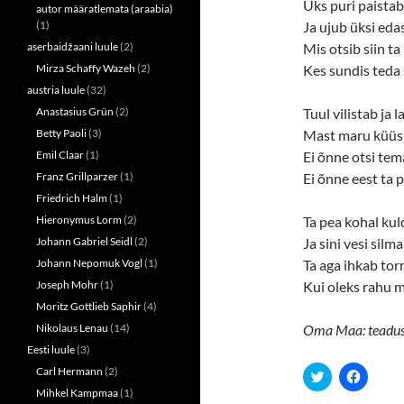
n
e
Üks puri paistab
autor määratlemata (araabia)
s
n
(1)
Ja ujub üksi eda
i
s
n
i
aserbaidžaani luule
(2)
Mis otsib siin t
n
n
e
n
Mirza Schaffy Wazeh
(2)
Kes sundis teda 
w
e
w
w
austria luule
(32)
i
w
n
i
Anastasius Grün
(2)
Tuul vilistab ja 
d
n
o
d
Betty Paoli
(3)
Mast maru küüs
w
o
Emil Claar
(1)
Ei õnne otsi tem
)
w
)
Franz Grillparzer
(1)
Ei õnne eest ta 
Friedrich Halm
(1)
Hieronymus Lorm
(2)
Ta pea kohal kul
Johann Gabriel Seidl
(2)
Ja sini vesi silma
Johann Nepomuk Vogl
(1)
Ta aga ihkab tor
Joseph Mohr
(1)
Kui oleks rahu m
Moritz Gottlieb Saphir
(4)
Nikolaus Lenau
(14)
Oma Maa: teaduste
Eesti luule
(3)
Carl Hermann
(2)
C
C
l
l
Mihkel Kampmaa
(1)
i
i