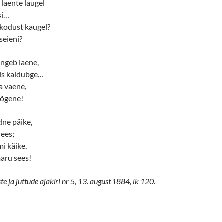
 laente laugel
si…
a kodust kaugel?
seieni?
langeb laene,
is kaldubge…
a vaene,
põgene!
dne päike,
 ees;
mi käike,
aru sees!
 ja juttude ajakiri nr 5, 13. august 1884, lk 120.