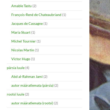
Amable Tastu
(2)
François-René de Chateaubriand
(1)
Jacques de Cassagne
(1)
Maria Stuart
(1)
Michel Tournier
(1)
Nicolas Martin
(1)
Victor Hugo
(1)
pärsia luule
(4)
Abd al-Rahman Jami
(2)
autor määratlemata (pärsia)
(2)
rootsi luule
(2)
autor määratlemata (rootsi)
(2)