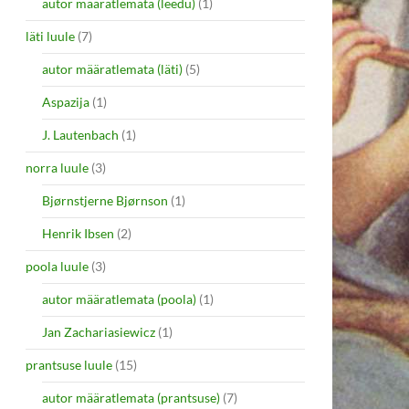
autor määratlemata (leedu)
(1)
läti luule
(7)
autor määratlemata (läti)
(5)
Aspazija
(1)
J. Lautenbach
(1)
norra luule
(3)
Bjørnstjerne Bjørnson
(1)
Henrik Ibsen
(2)
poola luule
(3)
autor määratlemata (poola)
(1)
Jan Zachariasiewicz
(1)
prantsuse luule
(15)
autor määratlemata (prantsuse)
(7)