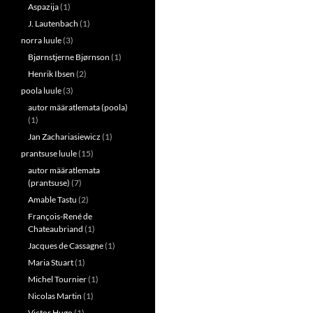
Aspazija
(1)
J. Lautenbach
(1)
norra luule
(3)
Bjørnstjerne Bjørnson
(1)
Henrik Ibsen
(2)
poola luule
(3)
autor määratlemata (poola)
(1)
Jan Zachariasiewicz
(1)
prantsuse luule
(15)
autor määratlemata
(prantsuse)
(7)
Amable Tastu
(2)
François-René de
Chateaubriand
(1)
Jacques de Cassagne
(1)
Maria Stuart
(1)
Michel Tournier
(1)
Nicolas Martin
(1)
Victor Hugo
(1)