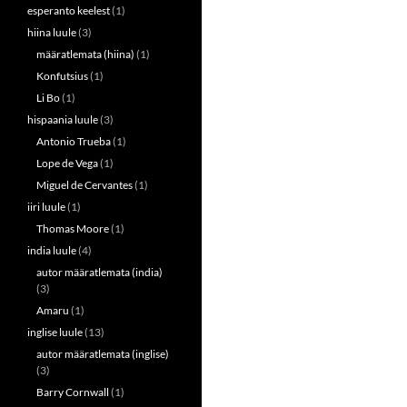
esperanto keelest
(1)
hiina luule
(3)
määratlemata (hiina)
(1)
Konfutsius
(1)
Li Bo
(1)
hispaania luule
(3)
Antonio Trueba
(1)
Lope de Vega
(1)
Miguel de Cervantes
(1)
iiri luule
(1)
Thomas Moore
(1)
india luule
(4)
autor määratlemata (india)
(3)
Amaru
(1)
inglise luule
(13)
autor määratlemata (inglise)
(3)
Barry Cornwall
(1)