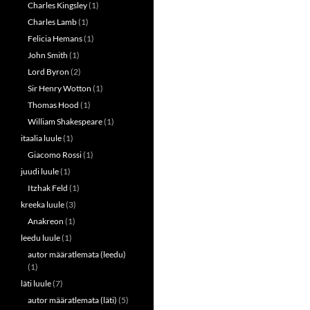
Charles Kingsley
(1)
Charles Lamb
(1)
Felicia Hemans
(1)
John Smith
(1)
Lord Byron
(2)
Sir Henry Wotton
(1)
Thomas Hood
(1)
William Shakespeare
(1)
itaalia luule
(1)
Giacomo Rossi
(1)
juudi luule
(1)
Itzhak Feld
(1)
kreeka luule
(3)
Anakreon
(1)
leedu luule
(1)
autor määratlemata (leedu)
(1)
läti luule
(7)
autor määratlemata (läti)
(5)