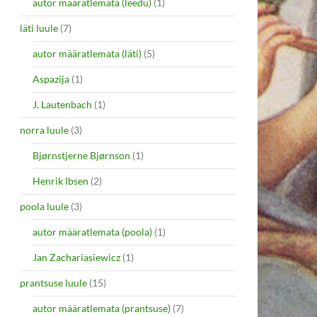
autor määratlemata (leedu)
(1)
läti luule
(7)
autor määratlemata (läti)
(5)
Aspazija
(1)
J. Lautenbach
(1)
norra luule
(3)
Bjørnstjerne Bjørnson
(1)
Henrik Ibsen
(2)
poola luule
(3)
autor määratlemata (poola)
(1)
Jan Zachariasiewicz
(1)
prantsuse luule
(15)
autor määratlemata (prantsuse)
(7)