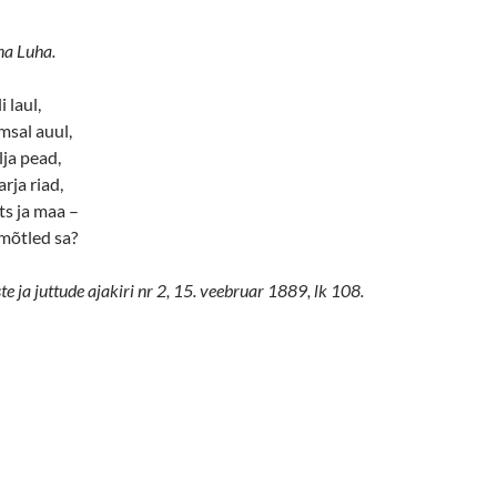
na Luha.
 laul,
msal auul,
lja pead,
rja riad,
s ja maa –
mõtled sa?
 ja juttude ajakiri nr 2, 15. veebruar 1889, lk 108.