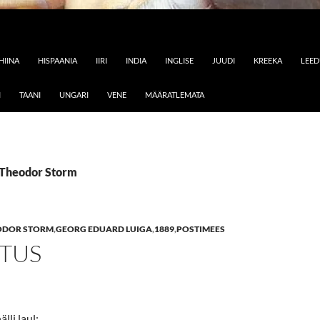
HIINA
HISPAANIA
IIRI
INDIA
INGLISE
JUUDI
KREEKA
LEE
I
TAANI
UNGARI
VENE
MÄÄRATLEMATA
: Theodor Storm
ODOR STORM
,
GEORG EDUARD LUIGA
,
1889
,
POSTIMEES
TUS
lli laul: