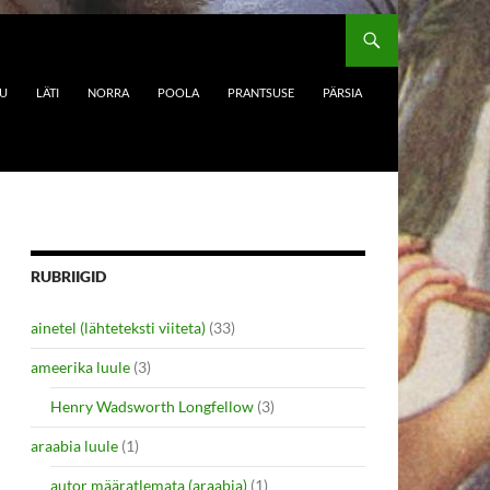
DU
LÄTI
NORRA
POOLA
PRANTSUSE
PÄRSIA
RUBRIIGID
ainetel (lähteteksti viiteta)
(33)
ameerika luule
(3)
Henry Wadsworth Longfellow
(3)
araabia luule
(1)
autor määratlemata (araabia)
(1)