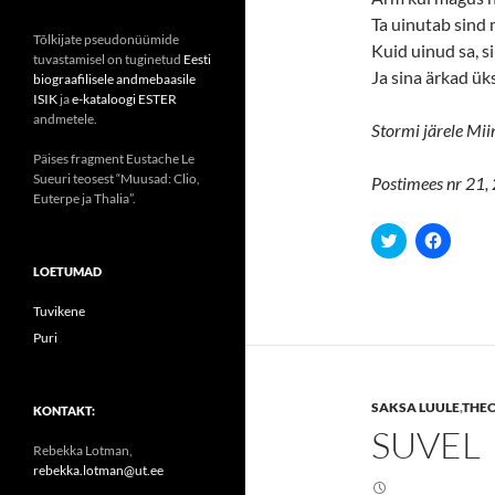
Ta uinutab sind
Tõlkijate pseudonüümide
Kuid uinud sa, si
tuvastamisel on tuginetud
Eesti
Ja sina ärkad ük
biograafilisele andmebaasile
ISIK
ja
e-kataloogi ESTER
andmetele.
Stormi järele Mii
Päises fragment Eustache Le
Sueuri teosest “Muusad: Clio,
Postimees nr 21, 
Euterpe ja Thalia”.
C
C
l
l
i
i
LOETUMAD
c
c
k
k
t
t
Tuvikene
o
o
s
s
Puri
h
h
a
a
r
r
e
e
SAKSA LUULE
,
THE
o
o
KONTAKT:
n
n
SUVEL
T
F
Rebekka Lotman,
w
a
i
c
rebekka.lotman@ut.ee
t
e