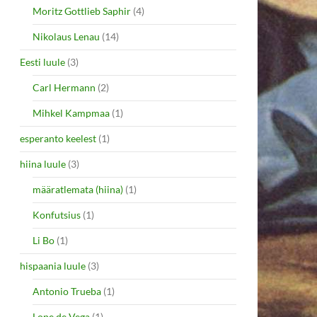
Moritz Gottlieb Saphir
(4)
Nikolaus Lenau
(14)
Eesti luule
(3)
Carl Hermann
(2)
Mihkel Kampmaa
(1)
esperanto keelest
(1)
hiina luule
(3)
määratlemata (hiina)
(1)
Konfutsius
(1)
Li Bo
(1)
hispaania luule
(3)
Antonio Trueba
(1)
Lope de Vega
(1)