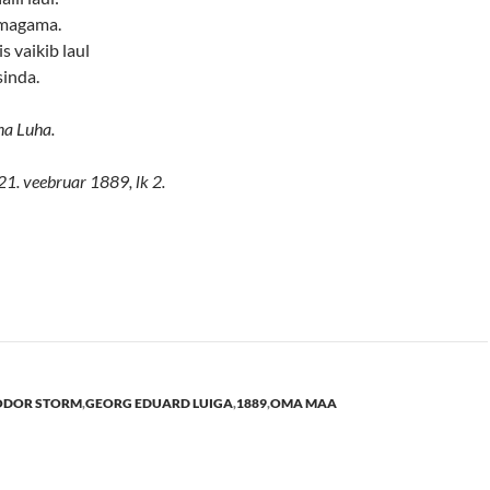
 magama.
is vaikib laul
sinda.
na Luha.
21. veebruar 1889, lk 2.
ODOR STORM
,
GEORG EDUARD LUIGA
,
1889
,
OMA MAA