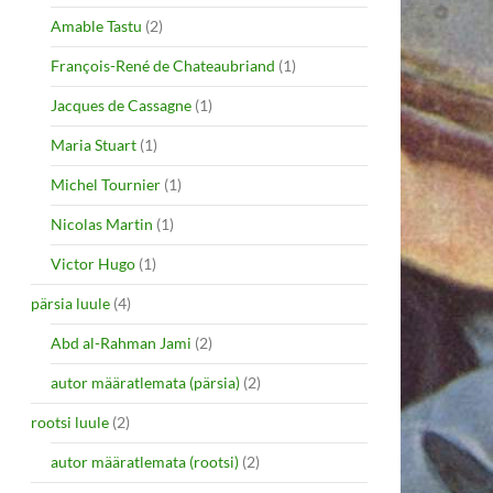
Amable Tastu
(2)
François-René de Chateaubriand
(1)
Jacques de Cassagne
(1)
Maria Stuart
(1)
Michel Tournier
(1)
Nicolas Martin
(1)
Victor Hugo
(1)
pärsia luule
(4)
Abd al-Rahman Jami
(2)
autor määratlemata (pärsia)
(2)
rootsi luule
(2)
autor määratlemata (rootsi)
(2)