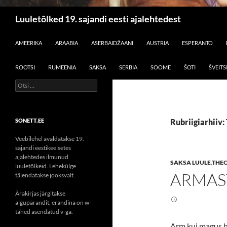
Otsi
Luuletõlked 19. sajandi eesti ajalehtedest
LIIGU SISU JUURDE
AMEERIKA
ARAABIA
ASERBAIDŽAANI
AUSTRIA
ESPERANTO
ROOTSI
RUMEENIA
SAKSA
SERBIA
SOOME
ŠOTI
ŠVEITS
Otsi:
SONETT.EE
Rubriigiarhiiv
Veebilehel avaldatakse 19.
sajandi eestikeelsetes
ajalehtedes ilmunud
SAKSA LUULE
,
THE
luuletõlkeid. Lehekülge
ARMAS
täiendatakse jooksvalt.
Ärakirjas järgitakse
algupärandit, erandina on w-
tähed asendatud v-ga.
Arm kui magus hä