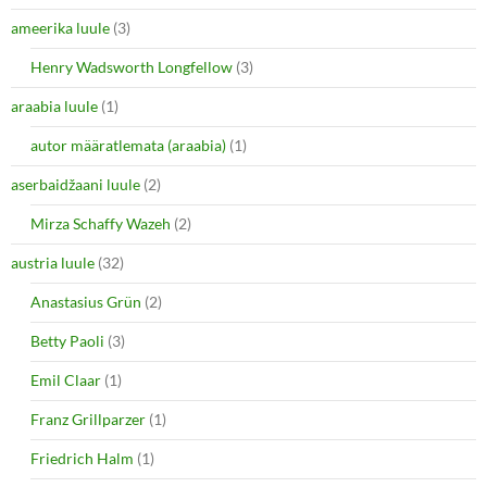
ameerika luule
(3)
Henry Wadsworth Longfellow
(3)
araabia luule
(1)
autor määratlemata (araabia)
(1)
aserbaidžaani luule
(2)
Mirza Schaffy Wazeh
(2)
austria luule
(32)
Anastasius Grün
(2)
Betty Paoli
(3)
Emil Claar
(1)
Franz Grillparzer
(1)
Friedrich Halm
(1)