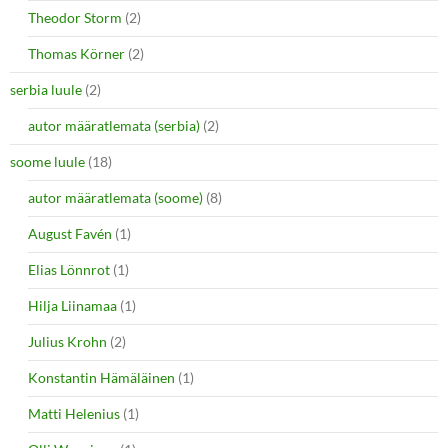
Theodor Storm
(2)
Thomas Körner
(2)
serbia luule
(2)
autor määratlemata (serbia)
(2)
soome luule
(18)
autor määratlemata (soome)
(8)
August Favén
(1)
Elias Lönnrot
(1)
Hilja Liinamaa
(1)
Julius Krohn
(2)
Konstantin Hämäläinen
(1)
Matti Helenius
(1)