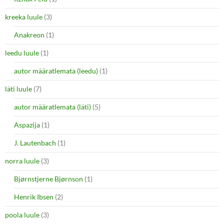
kreeka luule
(3)
Anakreon
(1)
leedu luule
(1)
autor määratlemata (leedu)
(1)
läti luule
(7)
autor määratlemata (läti)
(5)
Aspazija
(1)
J. Lautenbach
(1)
norra luule
(3)
Bjørnstjerne Bjørnson
(1)
Henrik Ibsen
(2)
poola luule
(3)