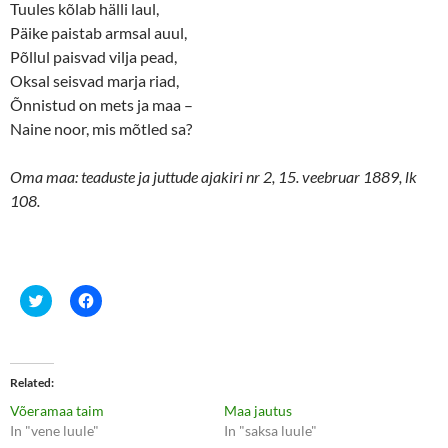
Tuules kõlab hälli laul,
Päike paistab armsal auul,
Põllul paisvad vilja pead,
Oksal seisvad marja riad,
Õnnistud on mets ja maa –
Naine noor, mis mõtled sa?
Oma maa: teaduste ja juttude ajakiri nr 2, 15. veebruar 1889, lk
108.
C
C
l
l
i
i
c
c
k
k
t
t
o
o
Related
s
s
h
h
Võeramaa taim
Maa jautus
a
a
r
r
In "vene luule"
In "saksa luule"
e
e