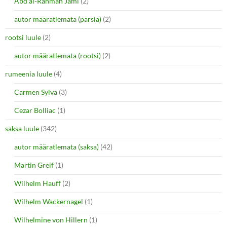
Abd al-Rahman Jami
(2)
autor määratlemata (pärsia)
(2)
rootsi luule
(2)
autor määratlemata (rootsi)
(2)
rumeenia luule
(4)
Carmen Sylva
(3)
Cezar Bolliac
(1)
saksa luule
(342)
autor määratlemata (saksa)
(42)
Martin Greif
(1)
Wilhelm Hauff
(2)
Wilhelm Wackernagel
(1)
Wilhelmine von Hillern
(1)