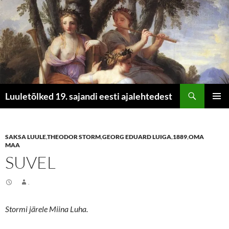
Otsi
Luuletõlked 19. sajandi eesti ajalehtedest
LIIGU
PEAME
SISU
JUURDE
SAKSA LUULE
,
THEODOR STORM
,
GEORG EDUARD LUIGA
,
1889
,
OMA
MAA
SUVEL
.
Stormi järele Miina Luha.