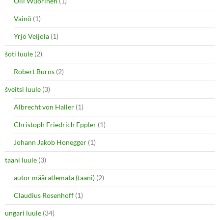
Olli Wuorinen
(1)
Vainö
(1)
Yrjö Veijola
(1)
šoti luule
(2)
Robert Burns
(2)
šveitsi luule
(3)
Albrecht von Haller
(1)
Christoph Friedrich Eppler
(1)
Johann Jakob Honegger
(1)
taani luule
(3)
autor määratlemata (taani)
(2)
Claudius Rosenhoff
(1)
ungari luule
(34)