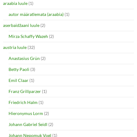
araabia luule
n
(1)
e
s
n
i
s
autor määratlemata (araabia)
(1)
n
i
n
n
e
n
aserbaidžaani luule
(2)
w
e
w
w
i
w
Mirza Schaffy Wazeh
(2)
n
i
d
n
o
d
austria luule
(32)
w
o
)
w
Anastasius Grün
(2)
)
Betty Paoli
(3)
Emil Claar
(1)
Franz Grillparzer
(1)
Friedrich Halm
(1)
Hieronymus Lorm
(2)
Johann Gabriel Seidl
(2)
Johann Nepomuk Vogl
(1)