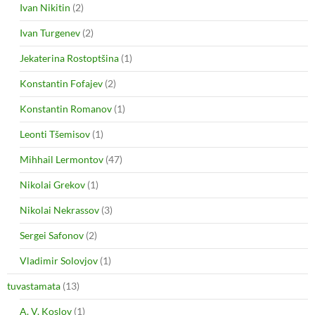
Ivan Nikitin
(2)
Ivan Turgenev
(2)
Jekaterina Rostoptšina
(1)
Konstantin Fofajev
(2)
Konstantin Romanov
(1)
Leonti Tšemisov
(1)
Mihhail Lermontov
(47)
Nikolai Grekov
(1)
Nikolai Nekrassov
(3)
Sergei Safonov
(2)
Vladimir Solovjov
(1)
tuvastamata
(13)
A. V. Koslov
(1)