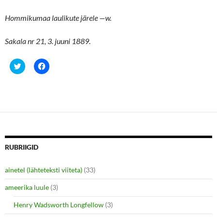
Hommikumaa laulikute järele
—
w.
Sakala nr 21, 3. juuni 1889.
C
C
l
l
i
i
c
c
k
k
t
t
o
o
s
s
h
h
a
a
r
r
e
e
o
o
n
n
RUBRIIGID
T
F
w
a
i
c
ainetel (lähteteksti viiteta)
(33)
t
e
t
b
e
o
ameerika luule
(3)
r
o
(
k
O
(
Henry Wadsworth Longfellow
(3)
p
O
e
p