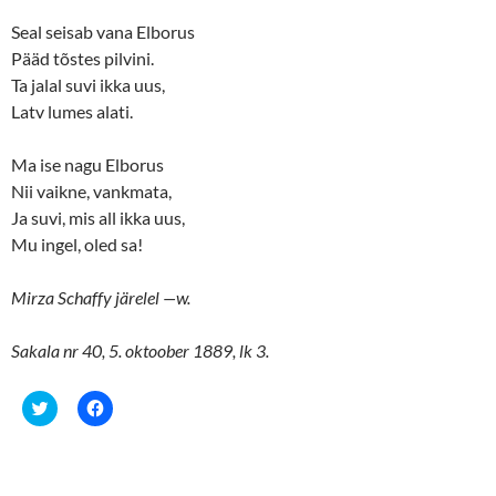
Seal seisab vana Elborus
Pääd tõstes pilvini.
Ta jalal suvi ikka uus,
Latv lumes alati.
Ma ise nagu Elborus
Nii vaikne, vankmata,
Ja suvi, mis all ikka uus,
Mu ingel, oled sa!
Mirza Schaffy järelel —w.
Sakala nr 40, 5. oktoober 1889, lk 3.
C
C
l
l
i
i
c
c
k
k
t
t
o
o