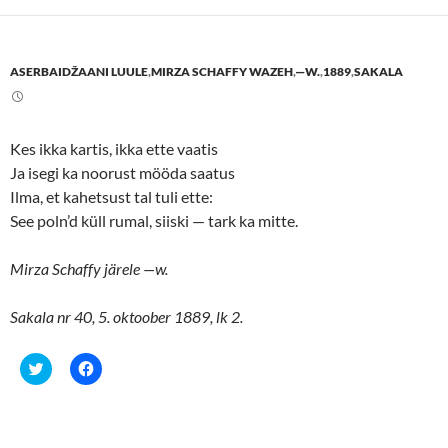
s
s
h
h
a
a
r
r
e
e
ASERBAIDŽAANI LUULE
,
MIRZA SCHAFFY WAZEH
,
—W.
,
1889
,
SAKALA
o
o
n
n
T
F
w
a
i
c
t
e
Kes ikka kartis, ikka ette vaatis
t
b
e
o
Ja isegi ka noorust mööda saatus
r
o
(
k
Ilma, et kahetsust tal tuli ette:
O
(
p
O
See poln’d küll rumal, siiski — tark ka mitte.
e
p
n
e
s
n
Mirza Schaffy järele —w.
i
s
n
i
n
n
e
n
Sakala nr 40, 5. oktoober 1889, lk 2.
w
e
w
w
i
w
n
i
C
C
d
n
l
l
o
d
i
i
w
o
c
c
)
w
k
k
)
t
t
o
o