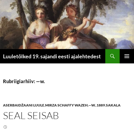
Otsi
Luuletõlked 19. sajandi eesti ajalehtedest
LIIGU
PEAME
SISU
JUURDE
Rubriigiarhiiv: —w.
ASERBAIDŽAANI LUULE
,
MIRZA SCHAFFY WAZEH
,
—W.
,
1889
,
SAKALA
SEAL SEISAB