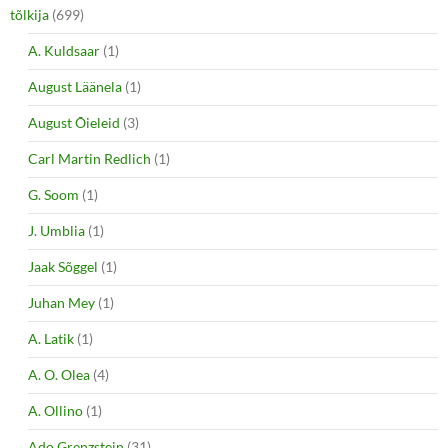
tõlkija
(699)
A. Kuldsaar
(1)
August Läänela
(1)
August Õieleid
(3)
Carl Martin Redlich
(1)
G. Soom
(1)
J. Umblia
(1)
Jaak Sõggel
(1)
Juhan Mey
(1)
A. Latik
(1)
A. O. Olea
(4)
A. Ollino
(1)
Ado Grenzstein
(31)