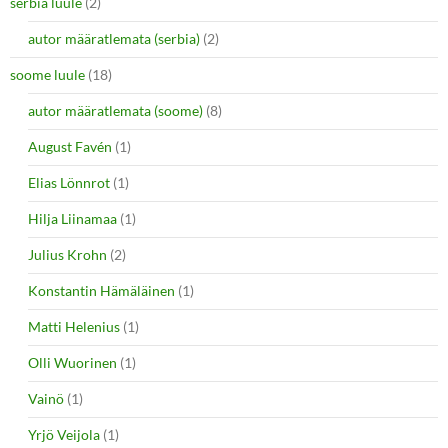
serbia luule
(2)
autor määratlemata (serbia)
(2)
soome luule
(18)
autor määratlemata (soome)
(8)
August Favén
(1)
Elias Lönnrot
(1)
Hilja Liinamaa
(1)
Julius Krohn
(2)
Konstantin Hämäläinen
(1)
Matti Helenius
(1)
Olli Wuorinen
(1)
Vainö
(1)
Yrjö Veijola
(1)