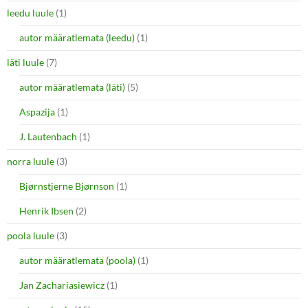
leedu luule
(1)
autor määratlemata (leedu)
(1)
läti luule
(7)
autor määratlemata (läti)
(5)
Aspazija
(1)
J. Lautenbach
(1)
norra luule
(3)
Bjørnstjerne Bjørnson
(1)
Henrik Ibsen
(2)
poola luule
(3)
autor määratlemata (poola)
(1)
Jan Zachariasiewicz
(1)