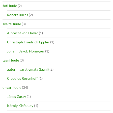
šoti luule
(2)
Robert Burns
(2)
šveitsi luule
(3)
Albrecht von Haller
(1)
Christoph Friedrich Eppler
(1)
Johann Jakob Honegger
(1)
taani luule
(3)
autor määratlemata (taani)
(2)
Claudius Rosenhoff
(1)
ungari luule
(34)
János Garay
(1)
Károly Kisfaludy
(1)