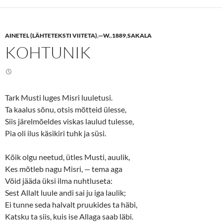
s
s
h
h
a
a
r
r
e
e
AINETEL (LÄHTETEKSTI VIITETA)
,
—W.
,
1889
,
SAKALA
o
o
n
n
KOHTUNIK
T
F
w
a
i
c
t
e
t
b
e
o
r
o
(
k
Tark Musti luges Misri luuletusi.
O
(
p
O
Ta kaalus sõnu, otsis mõtteid ülesse,
e
p
n
e
Siis järelmõeldes viskas laulud tulesse,
s
n
Pia oli ilus käsikiri tuhk ja süsi.
i
s
n
i
n
n
e
n
Kõik olgu neetud, ütles Musti, auulik,
w
e
w
w
Kes mõtleb nagu Misri,
—
tema aga
i
w
n
i
Võid jääda üksi ilma nuhtluseta:
d
n
o
d
Sest Allalt luule andi sai ju iga laulik;
w
o
Ei tunne seda halvalt pruukides ta häbi,
)
w
)
Katsku ta siis, kuis ise Allaga saab läbi.