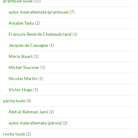
prantsuse luule
(15)
autor määratlemata (prantsuse)
(7)
Amable Tastu
(2)
François-René de Chateaubriand
(1)
Jacques de Cassagne
(1)
Maria Stuart
(1)
Michel Tournier
(1)
Nicolas Martin
(1)
Victor Hugo
(1)
pärsia luule
(4)
Abd al-Rahman Jami
(2)
autor määratlemata (pärsia)
(2)
rootsi luule
(2)