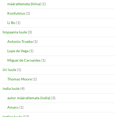
määratlemata (hiina)
(1)
Konfutsius
(1)
Li Bo
(1)
hispaania luule
(3)
Antonio Trueba
(1)
Lope de Vega
(1)
Miguel de Cervantes
(1)
iiri luule
(1)
Thomas Moore
(1)
india luule
(4)
autor määratlemata (india)
(3)
Amaru
(1)
inglise luule
(13)