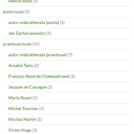
Henrik Ibsen
(2)
poola luule
(3)
autor määratlemata (poola)
(1)
Jan Zachariasiewicz
(1)
prantsuse luule
(15)
autor määratlemata (prantsuse)
(7)
Amable Tastu
(2)
François-René de Chateaubriand
(1)
Jacques de Cassagne
(1)
Maria Stuart
(1)
Michel Tournier
(1)
Nicolas Martin
(1)
Victor Hugo
(1)