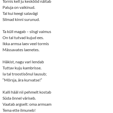
Tornis kell ju keskööd näitab
Paluja on vaikinud.
Tal kui keegi salavägi
Silmad kinni surunud.
Ta küll magab – siisgi vaimus
On tal tutvad kujud ees.
Ikka armsa laev veel tormis
Mässavates laenetes.
Häkist, nagu vari lendab
Tuttav kuju kambrisse.
Ia tal troostisõnul lausub;
“Mõrsja, ära kurvatse!”
Kalli hääl nii pehmelt kostab
Süda õnnel väriseb.
Vaatab argselt: oma armsam
Tema ette ilmuneb!