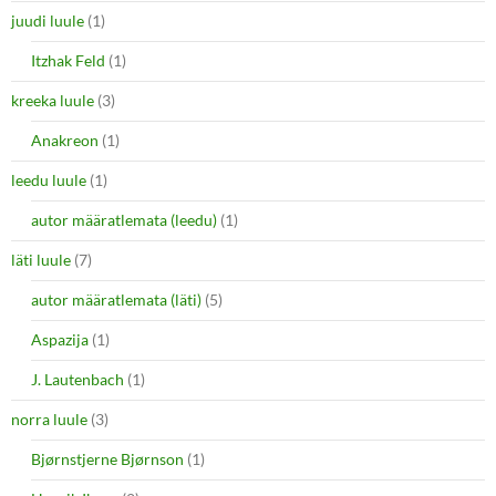
juudi luule
(1)
Itzhak Feld
(1)
kreeka luule
(3)
Anakreon
(1)
leedu luule
(1)
autor määratlemata (leedu)
(1)
läti luule
(7)
autor määratlemata (läti)
(5)
Aspazija
(1)
J. Lautenbach
(1)
norra luule
(3)
Bjørnstjerne Bjørnson
(1)