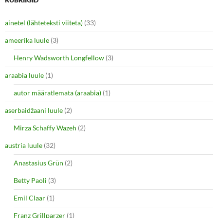
T
F
w
a
i
c
ainetel (lähteteksti viiteta)
(33)
t
e
t
b
e
o
ameerika luule
(3)
r
o
(
k
O
(
Henry Wadsworth Longfellow
(3)
p
O
e
p
araabia luule
n
(1)
e
s
n
i
s
autor määratlemata (araabia)
(1)
n
i
n
n
e
n
aserbaidžaani luule
(2)
w
e
w
w
i
w
Mirza Schaffy Wazeh
(2)
n
i
d
n
o
d
austria luule
(32)
w
o
)
w
Anastasius Grün
(2)
)
Betty Paoli
(3)
Emil Claar
(1)
Franz Grillparzer
(1)