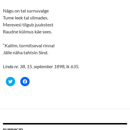
Nägu on tal surnuvalge
Tume leek tal silmades.
Merevesi tilgub juukstest
Raudne külmus käe sees.
“Kallim, tormitseval rinnal
Jälle näha tahtsin Sind.
Linda nr. 38, 15. september 1898, lk 635.
C
C
l
l
i
i
c
c
k
k
t
t
o
o
s
s
h
h
a
a
r
r
e
e
o
o
n
n
RUBRIIGID