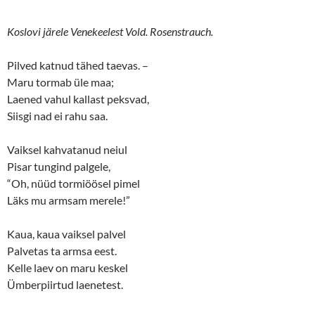
Koslovi järele Venekeelest Vold. Rosenstrauch.
Pilved katnud tähed taevas. –
Maru tormab üle maa;
Laened vahul kallast peksvad,
Siisgi nad ei rahu saa.
Vaiksel kahvatanud neiul
Pisar tungind palgele,
“Oh, nüüd tormiöösel pimel
Läks mu armsam merele!”
Kaua, kaua vaiksel palvel
Palvetas ta armsa eest.
Kelle laev on maru keskel
Ümberpiirtud laenetest.