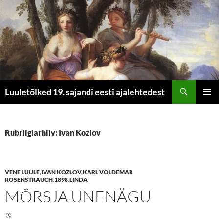
Otsi
Luuletõlked 19. sajandi eesti ajalehtedest
LIIGU
PEAME
SISU
JUURDE
Rubriigiarhiiv: Ivan Kozlov
VENE LUULE
,
IVAN KOZLOV
,
KARL VOLDEMAR
ROSENSTRAUCH
,
1898
,
LINDA
MÕRSJA UNENÄGU