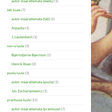
autor määratlemata (leedu)
(1)
läti luule
(7)
autor määratlemata (läti)
(5)
Aspazija
(1)
J. Lautenbach
(1)
norra luule
(3)
Bjørnstjerne Bjørnson
(1)
Henrik Ibsen
(2)
poola luule
(3)
autor määratlemata (poola)
(1)
Jan Zachariasiewicz
(1)
prantsuse luule
(15)
autor määratlemata (prantsuse)
(7)