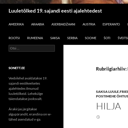
Otsi
Luuletõlked 19. sajandi eesti ajalehtedest
LIIGU SISU JUURDE
AMEERIKA
ARAABIA
ASERBAIDŽAANI
AUSTRIA
ESPERANTO
ROOTSI
RUMEENIA
SAKSA
SERBIA
SOOME
ŠOTI
ŠVEITS
Otsi:
SONETT.EE
Rubriigiarhiiv:
Veebilehel avaldatakse 19.
sajandi eestikeelsetes
ajalehtedes ilmunud
SAKSA LUULE
,
FRIE
luuletõlkeid. Lehekülge
POSTIMEHE ÕHTU
täiendatakse jooksvalt.
HILJA
Ärakirjas järgitakse
algupärandit, erandina on w-
tähed asendatud v-ga.