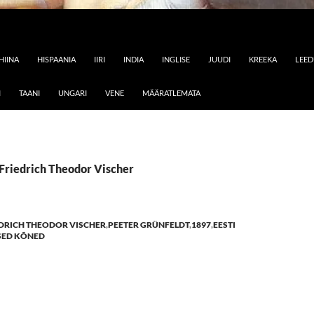
HIINA
HISPAANIA
IIRI
INDIA
INGLISE
JUUDI
KREEKA
LEE
I
TAANI
UNGARI
VENE
MÄÄRATLEMATA
 Friedrich Theodor Vischer
DRICH THEODOR VISCHER
,
PEETER GRÜNFELDT
,
1897
,
EESTI
SED KÕNED