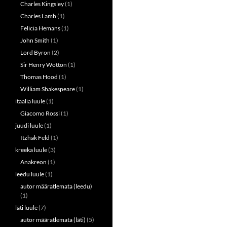
Charles Kingsley
(1)
Charles Lamb
(1)
Felicia Hemans
(1)
John Smith
(1)
Lord Byron
(2)
Sir Henry Wotton
(1)
Thomas Hood
(1)
William Shakespeare
(1)
itaalia luule
(1)
Giacomo Rossi
(1)
juudi luule
(1)
Itzhak Feld
(1)
kreeka luule
(3)
Anakreon
(1)
leedu luule
(1)
autor määratlemata (leedu)
(1)
läti luule
(7)
autor määratlemata (läti)
(5)