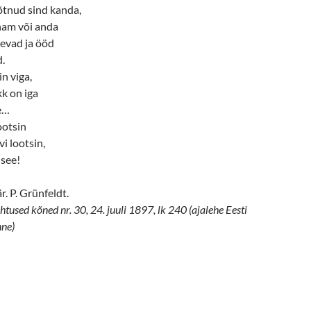
tnud sind kanda,
nam või anda
äevad ja ööd
d.
n viga,
kk on iga
e…
ootsin
i lootsin,
 see!
är. P. Grünfeldt.
htused kõned nr. 30, 24. juuli 1897, lk 240 (ajalehe Eesti
ne)