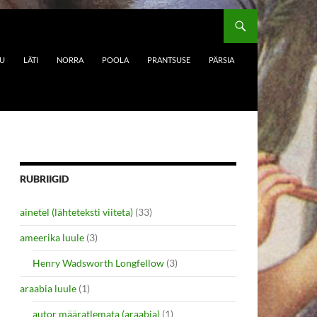
DU
LÄTI
NORRA
POOLA
PRANTSUSE
PÄRSIA
RUBRIIGID
ainetel (lähteteksti viiteta)
(33)
ameerika luule
(3)
Henry Wadsworth Longfellow
(3)
araabia luule
(1)
autor määratlemata (araabia)
(1)