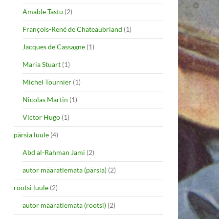
Amable Tastu
(2)
François-René de Chateaubriand
(1)
Jacques de Cassagne
(1)
Maria Stuart
(1)
Michel Tournier
(1)
Nicolas Martin
(1)
Victor Hugo
(1)
pärsia luule
(4)
Abd al-Rahman Jami
(2)
autor määratlemata (pärsia)
(2)
rootsi luule
(2)
autor määratlemata (rootsi)
(2)