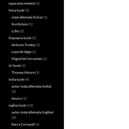
esperanto keelest
(1)
hiina luule
(3)
määratlemata (hiina)
(1)
Konfutsius
(1)
Li Bo
(1)
hispaania luule
(3)
Antonio Trueba
(1)
Lope de Vega
(1)
Miguel de Cervantes
(1)
iiri luule
(1)
Thomas Moore
(1)
india luule
(4)
autor määratlemata (india)
(3)
Amaru
(1)
inglise luule
(13)
autor määratlemata (inglise)
(3)
Barry Cornwall
(1)