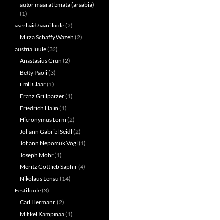
autor määratlemata (araabia)
(1)
aserbaidžaani luule
(2)
Mirza Schaffy Wazeh
(2)
austria luule
(32)
Anastasius Grün
(2)
Betty Paoli
(3)
Emil Claar
(1)
Franz Grillparzer
(1)
Friedrich Halm
(1)
Hieronymus Lorm
(2)
Johann Gabriel Seidl
(2)
Johann Nepomuk Vogl
(1)
Joseph Mohr
(1)
Moritz Gottlieb Saphir
(4)
Nikolaus Lenau
(14)
Eesti luule
(3)
Carl Hermann
(2)
Mihkel Kampmaa
(1)