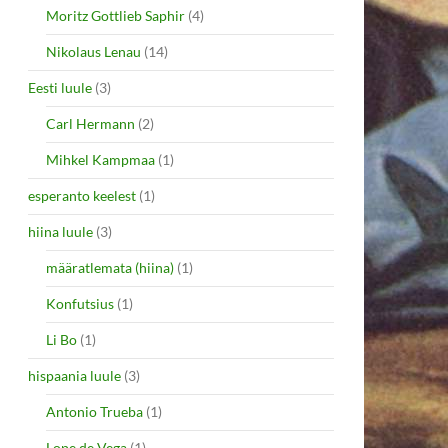
Moritz Gottlieb Saphir
(4)
Nikolaus Lenau
(14)
Eesti luule
(3)
Carl Hermann
(2)
Mihkel Kampmaa
(1)
esperanto keelest
(1)
hiina luule
(3)
määratlemata (hiina)
(1)
Konfutsius
(1)
Li Bo
(1)
hispaania luule
(3)
Antonio Trueba
(1)
Lope de Vega
(1)