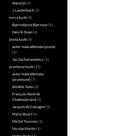
Aspazija
(1)
J. Lautenbach
(1)
norra luule
(3)
Bjørnstjerne Bjørnson
(1)
Henrik Ibsen
(2)
poola luule
(3)
autor määratlemata (poola)
(1)
Jan Zachariasiewicz
(1)
prantsuse luule
(15)
autor määratlemata
(prantsuse)
(7)
Amable Tastu
(2)
François-René de
Chateaubriand
(1)
Jacques de Cassagne
(1)
Maria Stuart
(1)
Michel Tournier
(1)
Nicolas Martin
(1)
Victor Hugo
(1)