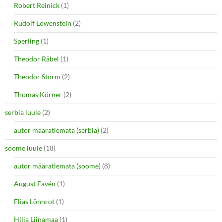
Robert Reinick
(1)
Rudolf Löwenstein
(2)
Sperling
(1)
Theodor Räbel
(1)
Theodor Storm
(2)
Thomas Körner
(2)
serbia luule
(2)
autor määratlemata (serbia)
(2)
soome luule
(18)
autor määratlemata (soome)
(8)
August Favén
(1)
Elias Lönnrot
(1)
Hilja Liinamaa
(1)