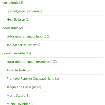
norra luule
(3)
Bjørnstjerne Bjørnson
(1)
Henrik Ibsen
(2)
poola luule
(3)
autor määratlemata (poola)
(1)
Jan Zachariasiewicz
(1)
prantsuse luule
(15)
autor määratlemata (prantsuse)
(7)
Amable Tastu
(2)
François-René de Chateaubriand
(1)
Jacques de Cassagne
(1)
Maria Stuart
(1)
Michel Tournier
(1)