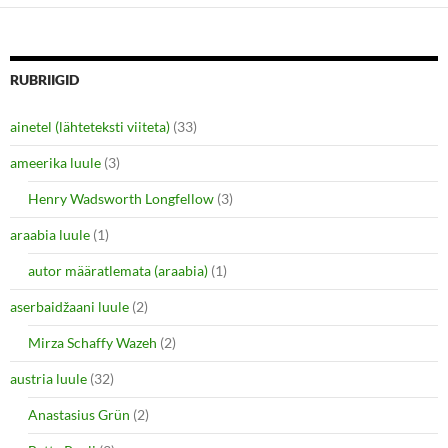
s
s
h
h
a
a
r
r
e
e
o
o
n
n
RUBRIIGID
T
F
w
a
i
c
ainetel (lähteteksti viiteta)
(33)
t
e
t
b
e
o
ameerika luule
(3)
r
o
(
k
O
(
Henry Wadsworth Longfellow
(3)
p
O
e
p
araabia luule
n
(1)
e
s
n
i
s
autor määratlemata (araabia)
(1)
n
i
n
n
e
n
aserbaidžaani luule
(2)
w
e
w
w
i
w
Mirza Schaffy Wazeh
(2)
n
i
d
n
o
d
austria luule
(32)
w
o
)
w
Anastasius Grün
(2)
)