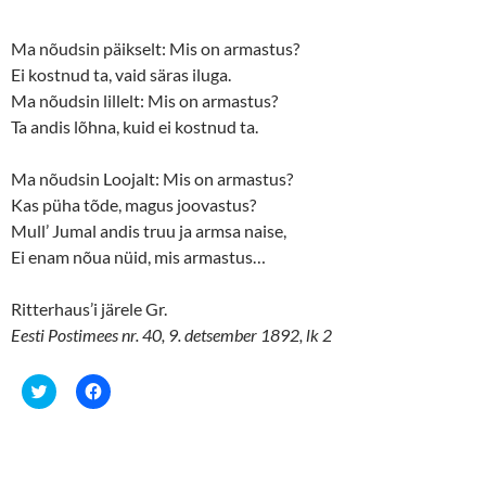
Ma nõudsin päikselt: Mis on armastus?
Ei kostnud ta, vaid säras iluga.
Ma nõudsin lillelt: Mis on armastus?
Ta andis lõhna, kuid ei kostnud ta.
Ma nõudsin Loojalt: Mis on armastus?
Kas püha tõde, magus joovastus?
Mull’ Jumal andis truu ja armsa naise,
Ei enam nõua nüid, mis armastus…
Ritterhaus’i järele Gr.
Eesti Postimees nr. 40, 9. detsember 1892, lk 2
C
C
l
l
i
i
c
c
k
k
t
t
o
o