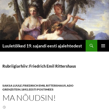
Otsi
Luuletõlked 19. sajandi eesti ajalehtedest
LIIGU
PEAME
SISU
JUURDE
Rubriigiarhiiv: Friedrich Emil Rittershaus
SAKSA LUULE
,
FRIEDRICH EMIL RITTERSHAUS
,
ADO
GRENZSTEIN
,
1892
,
EESTI POSTIMEES
MA NÕUDSIN!