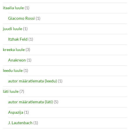
itaalia luule
(1)
Giacomo Rossi
(1)
juudi luule
(1)
Itzhak Feld
(1)
kreeka luule
(3)
Anakreon
(1)
leedu luule
(1)
autor määratlemata (leedu)
(1)
läti luule
(7)
autor määratlemata (läti)
(5)
Aspazija
(1)
J. Lautenbach
(1)