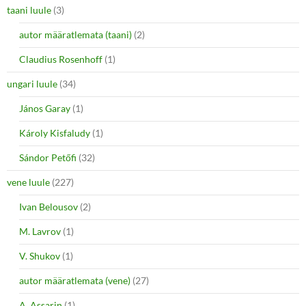
taani luule
(3)
autor määratlemata (taani)
(2)
Claudius Rosenhoff
(1)
ungari luule
(34)
János Garay
(1)
Károly Kisfaludy
(1)
Sándor Petőfi
(32)
vene luule
(227)
Ivan Belousov
(2)
M. Lavrov
(1)
V. Shukov
(1)
autor määratlemata (vene)
(27)
A. Assarin
(1)