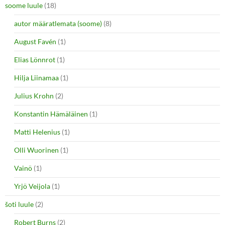
soome luule
(18)
autor määratlemata (soome)
(8)
August Favén
(1)
Elias Lönnrot
(1)
Hilja Liinamaa
(1)
Julius Krohn
(2)
Konstantin Hämäläinen
(1)
Matti Helenius
(1)
Olli Wuorinen
(1)
Vainö
(1)
Yrjö Veijola
(1)
šoti luule
(2)
Robert Burns
(2)