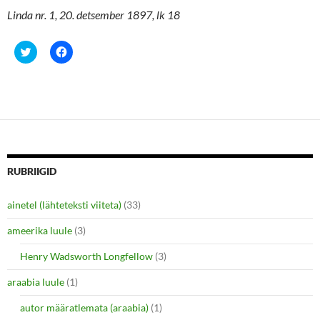
Linda nr. 1, 20. detsember 1897, lk 18
C
C
l
l
i
i
c
c
k
k
t
t
o
o
s
s
h
h
a
a
r
r
e
e
o
o
n
n
RUBRIIGID
T
F
w
a
i
c
ainetel (lähteteksti viiteta)
(33)
t
e
t
b
e
o
ameerika luule
(3)
r
o
(
k
O
(
Henry Wadsworth Longfellow
(3)
p
O
e
p
araabia luule
n
(1)
e
s
n
i
s
autor määratlemata (araabia)
(1)
n
i
n
n