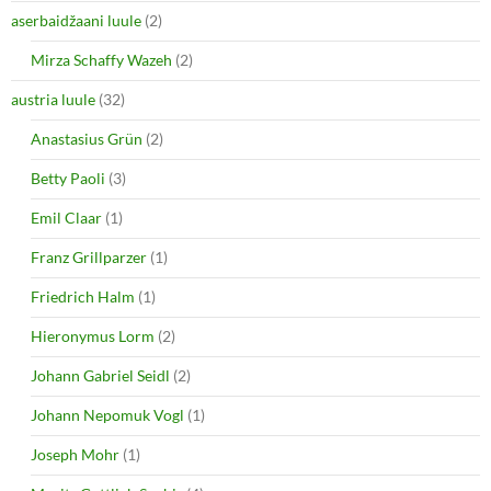
e
n
aserbaidžaani luule
(2)
w
e
w
w
i
w
Mirza Schaffy Wazeh
(2)
n
i
d
n
o
d
austria luule
(32)
w
o
)
w
Anastasius Grün
(2)
)
Betty Paoli
(3)
Emil Claar
(1)
Franz Grillparzer
(1)
Friedrich Halm
(1)
Hieronymus Lorm
(2)
Johann Gabriel Seidl
(2)
Johann Nepomuk Vogl
(1)
Joseph Mohr
(1)