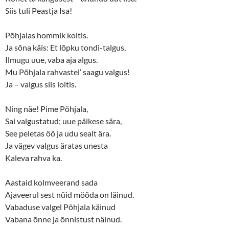
Siis tuli Peastja Isa!
Põhjalas hommik koitis.
Ja sõna käis: Et lõpku tondi-talgus,
Ilmugu uue, vaba aja algus.
Mu Põhjala rahvastel’ saagu valgus!
Ja – valgus siis loitis.
Ning näe! Pime Põhjala,
Sai valgustatud; uue päikese sära,
See peletas öö ja udu sealt ära.
Ja vägev valgus äratas unesta
Kaleva rahva ka.
Aastaid kolmveerand sada
Ajaveerul sest nüid mööda on läinud.
Vabaduse valgel Põhjala käinud
Vabana õnne ja õnnistust näinud.