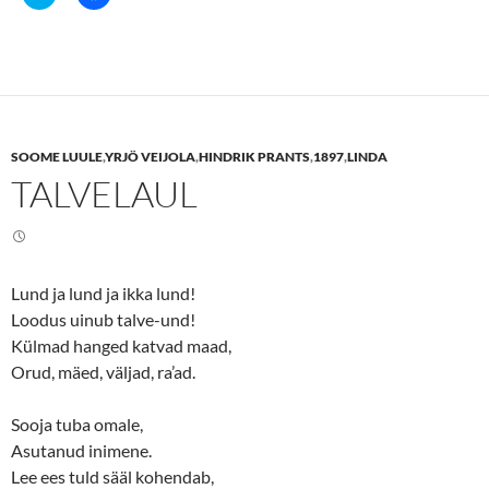
l
l
i
i
c
c
k
k
t
t
o
o
s
s
h
h
a
a
r
r
e
e
SOOME LUULE
,
YRJÖ VEIJOLA
,
HINDRIK PRANTS
,
1897
,
LINDA
o
o
n
n
TALVELAUL
T
F
w
a
i
c
t
e
t
b
e
o
r
o
(
k
Lund ja lund ja ikka lund!
O
(
p
O
Loodus uinub talve-und!
e
p
n
e
Külmad hanged katvad maad,
s
n
Orud, mäed, väljad, ra’ad.
i
s
n
i
n
n
e
n
Sooja tuba omale,
w
e
w
w
Asutanud inimene.
i
w
n
i
Lee ees tuld sääl kohendab,
d
n