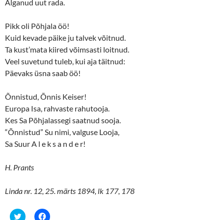
Alganud uut rada.
Pikk oli Põhjala öö!
Kuid kevade päike ju talvek võitnud.
Ta kust’mata kiired võimsasti loitnud.
Veel suvetund tuleb, kui aja täitnud:
Päevaks üsna saab öö!
Õnnistud, Õnnis Keiser!
Europa Isa, rahvaste rahutooja.
Kes Sa Põhjalassegi saatnud sooja.
“Õnnistud” Su nimi, valguse Looja,
Sa Suur A l e k s a n d e r!
H. Prants
Linda nr. 12, 25. märts 1894, lk 177, 178
C
C