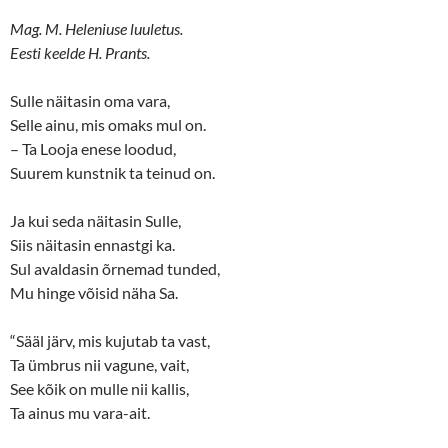
Mag. M. Heleniuse luuletus.
Eesti keelde H. Prants.
Sulle näitasin oma vara,
Selle ainu, mis omaks mul on.
­– Ta Looja enese loodud,
Suurem kunstnik ta teinud on.
Ja kui seda näitasin Sulle,
Siis näitasin ennastgi ka.
Sul avaldasin õrnemad tunded,
Mu hinge võisid näha Sa.
“Sääl järv, mis kujutab ta vast,
Ta ümbrus nii vagune, vait,
See kõik on mulle nii kallis,
Ta ainus mu vara-ait.