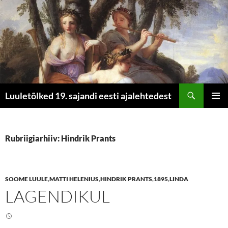
Otsi
Luuletõlked 19. sajandi eesti ajalehtedest
LIIGU
PEAME
SISU
JUURDE
Rubriigiarhiiv: Hindrik Prants
SOOME LUULE
,
MATTI HELENIUS
,
HINDRIK PRANTS
,
1895
,
LINDA
LAGENDIKUL