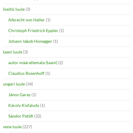
šveitsi luule
(3)
Albrecht von Haller
(1)
Christoph Friedrich Eppler
(1)
Johann Jakob Honegger
(1)
taani luule
(3)
autor määratlemata (taani)
(2)
Claudius Rosenhoff
(1)
ungari luule
(34)
János Garay
(1)
Károly Kisfaludy
(1)
Sándor Petőfi
(32)
vene luule
(227)