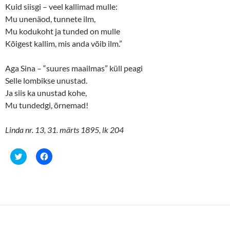
Kuid siisgi – veel kallimad mulle:
Mu unenäod, tunnete ilm,
Mu kodukoht ja tunded on mulle
Kõigest kallim, mis anda võib ilm.”
Aga Sina – “suures maailmas” küll peagi
Selle lombikse unustad.
Ja siis ka unustad kohe,
Mu tundedgi, õrnemad!
Linda nr. 13, 31. märts 1895, lk 204
C
C
l
l
i
i
c
c
k
k
t
t
o
o
s
s
h
h
a
a
r
r
e
e