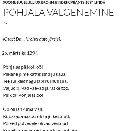
SOOME LUULE
,
JULIUS KROHN
,
HINDRIK PRANTS
,
1894
,
LINDA
o
o
n
n
PÕHJALA VALGENEMINE
T
F
w
a
i
c
t
e
t
b
e
o
r
o
(
k
(Osast Dr. I. Krohni aate järele).
O
(
p
O
e
p
n
e
märtsiks 1894.
s
n
i
s
n
i
Põhjalas pikk oli öö!
n
n
e
n
Pilkane pime kattis sind ju kaua,
w
e
w
w
Tee sul käis nagu läbi surnuhaua,
i
w
n
i
Valjud olivad vaevad ja raske töö.
d
n
o
d
Pikk oli Põhjalas öö!
w
o
)
w
)
Öö oli lahkuma visa!
Kuussada aastat oli ta ju kestnud,
Põlved põlvedele olivad vestnud
Kõnet ta kangusest – andnud uut lisa.