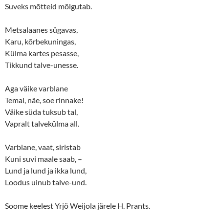
o
d
Suveks mõtteid mõlgutab.
w
o
)
w
)
Metsalaanes sügavas,
Karu, kõrbekuningas,
Külma kartes pesasse,
Tikkund talve-unesse.
Aga väike varblane
Temal, näe, soe rinnake!
Väike süda tuksub tal,
Vapralt talvekülma all.
Varblane, vaat, siristab
Kuni suvi maale saab, –
Lund ja lund ja ikka lund,
Loodus uinub talve-und.
Soome keelest Yrjö Weijola järele H. Prants.