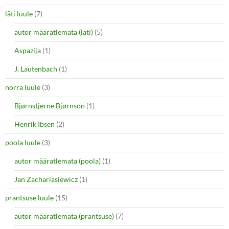
läti luule
(7)
autor määratlemata (läti)
(5)
Aspazija
(1)
J. Lautenbach
(1)
norra luule
(3)
Bjørnstjerne Bjørnson
(1)
Henrik Ibsen
(2)
poola luule
(3)
autor määratlemata (poola)
(1)
Jan Zachariasiewicz
(1)
prantsuse luule
(15)
autor määratlemata (prantsuse)
(7)