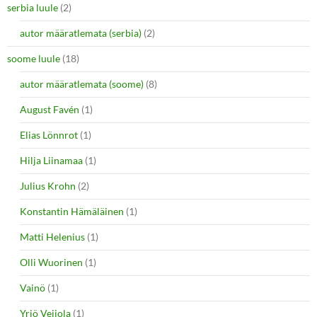
serbia luule
(2)
autor määratlemata (serbia)
(2)
soome luule
(18)
autor määratlemata (soome)
(8)
August Favén
(1)
Elias Lönnrot
(1)
Hilja Liinamaa
(1)
Julius Krohn
(2)
Konstantin Hämäläinen
(1)
Matti Helenius
(1)
Olli Wuorinen
(1)
Vainö
(1)
Yrjö Veijola
(1)