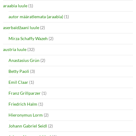
e
p
araabia luule
n
(1)
e
s
n
i
s
autor määratlemata (araabia)
(1)
n
i
n
n
e
n
aserbaidžaani luule
(2)
w
e
w
w
i
w
Mirza Schaffy Wazeh
(2)
n
i
d
n
o
d
austria luule
(32)
w
o
)
w
Anastasius Grün
(2)
)
Betty Paoli
(3)
Emil Claar
(1)
Franz Grillparzer
(1)
Friedrich Halm
(1)
Hieronymus Lorm
(2)
Johann Gabriel Seidl
(2)