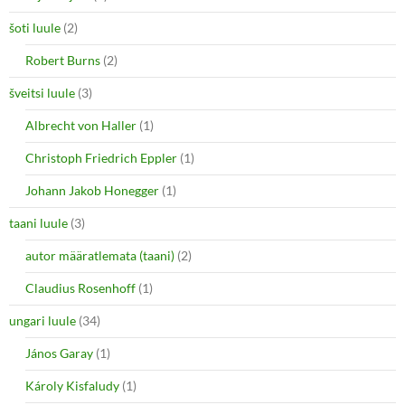
šoti luule
(2)
Robert Burns
(2)
šveitsi luule
(3)
Albrecht von Haller
(1)
Christoph Friedrich Eppler
(1)
Johann Jakob Honegger
(1)
taani luule
(3)
autor määratlemata (taani)
(2)
Claudius Rosenhoff
(1)
ungari luule
(34)
János Garay
(1)
Károly Kisfaludy
(1)