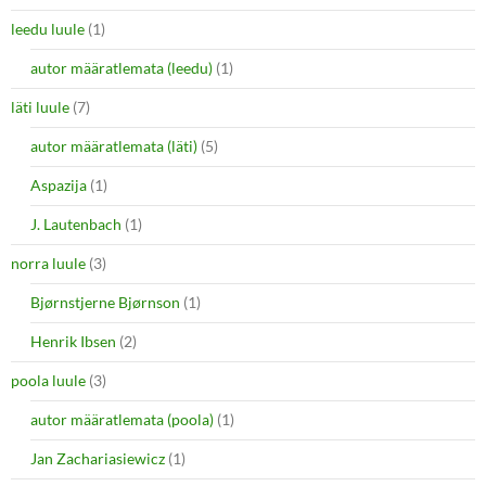
leedu luule
(1)
autor määratlemata (leedu)
(1)
läti luule
(7)
autor määratlemata (läti)
(5)
Aspazija
(1)
J. Lautenbach
(1)
norra luule
(3)
Bjørnstjerne Bjørnson
(1)
Henrik Ibsen
(2)
poola luule
(3)
autor määratlemata (poola)
(1)
Jan Zachariasiewicz
(1)