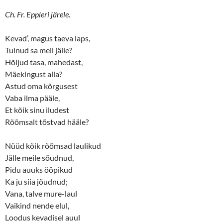
Ch. Fr. Eppleri järele.
Kevad’, magus taeva laps,
Tulnud sa meil jälle?
Hõljud tasa, mahedast,
Mäekingust alla?
Astud oma kõrgusest
Vaba ilma pääle,
Et kõik sinu iludest
Rõõmsalt tõstvad hääle?
Nüüd kõik rõõmsad laulikud
Jälle meile sõudnud,
Pidu auuks ööpikud
Ka ju siia jõudnud;
Vana, talve mure-laul
Vaikind nende elul,
Loodus kevadisel auul