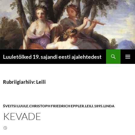
Otsi
Luuletõlked 19. sajandi eesti ajalehtedest
LIIGU
PEAME
SISU
JUURDE
Rubriigiarhiiv: Leili
ŠVEITSI LUULE
,
CHRISTOPH FRIEDRICH EPPLER
,
LEILI
,
1895
,
LINDA
KEVADE