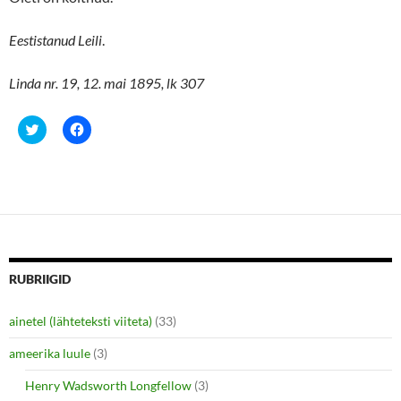
Eestistanud Leili
.
Linda nr. 19, 12. mai 1895, lk 307
C
C
l
l
i
i
c
c
k
k
t
t
o
o
s
s
h
h
a
a
r
r
e
e
o
o
n
n
RUBRIIGID
T
F
w
a
i
c
ainetel (lähteteksti viiteta)
(33)
t
e
t
b
e
o
ameerika luule
(3)
r
o
(
k
O
(
Henry Wadsworth Longfellow
(3)
p
O