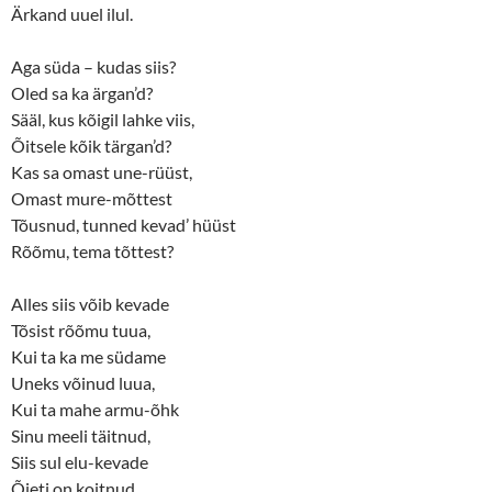
Ärkand uuel ilul.
Aga süda – kudas siis?
Oled sa ka ärgan’d?
Sääl, kus kõigil lahke viis,
Õitsele kõik tärgan’d?
Kas sa omast une-rüüst,
Omast mure-mõttest
Tõusnud, tunned kevad’ hüüst
Rõõmu, tema tõttest?
Alles siis võib kevade
Tõsist rõõmu tuua,
Kui ta ka me südame
Uneks võinud luua,
Kui ta mahe armu-õhk
Sinu meeli täitnud,
Siis sul elu-kevade
Õieti on koitnud.