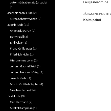
töölaud
Laulja needmine
autor määratlemata (araabia)
(
k
O
(
(1)
p
O
e
p
aserbaidžaani luule
(2)
JÄRGMINE POSTIT
n
e
Mirza Schaffy Wazeh
(2)
s
n
Kolm palmi
i
s
austria luule
(32)
n
i
n
n
Anastasius Grün
(2)
e
n
w
e
Betty Paoli
(3)
w
w
i
w
Emil Claar
(1)
n
i
d
n
Franz Grillparzer
(1)
o
d
w
o
Friedrich Halm
(1)
)
w
Hieronymus Lorm
(2)
)
Johann Gabriel Seidl
(2)
Johann Nepomuk Vogl
(1)
Joseph Mohr
(1)
Moritz Gottlieb Saphir
(4)
Nikolaus Lenau
(14)
Eesti luule
(3)
Carl Hermann
(2)
Mihkel Kampmaa
(1)