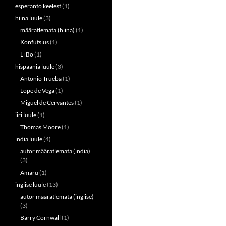
esperanto keelest
(1)
hiina luule
(3)
määratlemata (hiina)
(1)
Konfutsius
(1)
Li Bo
(1)
hispaania luule
(3)
Antonio Trueba
(1)
Lope de Vega
(1)
Miguel de Cervantes
(1)
iiri luule
(1)
Thomas Moore
(1)
india luule
(4)
autor määratlemata (india)
(3)
Amaru
(1)
inglise luule
(13)
autor määratlemata (inglise)
(3)
Barry Cornwall
(1)