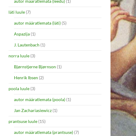
autor määratlemata (leedu)
(1)
läti luule
(7)
autor määratlemata (läti)
(5)
Aspazija
(1)
J. Lautenbach
(1)
norra luule
(3)
Bjørnstjerne Bjørnson
(1)
Henrik Ibsen
(2)
poola luule
(3)
autor määratlemata (poola)
(1)
Jan Zachariasiewicz
(1)
prantsuse luule
(15)
autor määratlemata (prantsuse)
(7)