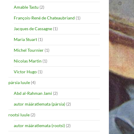
Amable Tastu
(2)
François-René de Chateaubriand
(1)
Jacques de Cassagne
(1)
Maria Stuart
(1)
Michel Tournier
(1)
Nicolas Martin
(1)
Victor Hugo
(1)
pärsia luule
(4)
Abd al-Rahman Jami
(2)
autor määratlemata (pärsia)
(2)
rootsi luule
(2)
autor määratlemata (rootsi)
(2)