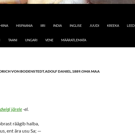
HIINA
HISPAANIA
IIRI
INDIA
INGLISE
JUUDI
KREEKA
LEE
I
TAANI
UNGARI
VENE
MÄÄRATLEMATA
EDRICH VON BODENSTEDT
,
ADOLF DANIEL
,
1889
,
OMA MAA
dwigi järele
-el.
õbrast räägib halba,
us, ent ära usu Sa; —