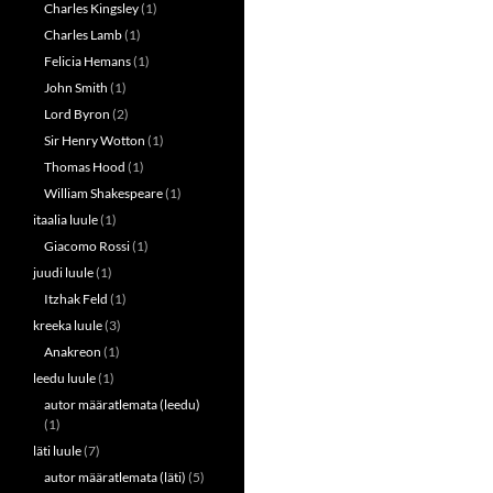
Charles Kingsley
(1)
Charles Lamb
(1)
Felicia Hemans
(1)
John Smith
(1)
Lord Byron
(2)
Sir Henry Wotton
(1)
Thomas Hood
(1)
William Shakespeare
(1)
itaalia luule
(1)
Giacomo Rossi
(1)
juudi luule
(1)
Itzhak Feld
(1)
kreeka luule
(3)
Anakreon
(1)
leedu luule
(1)
autor määratlemata (leedu)
(1)
läti luule
(7)
autor määratlemata (läti)
(5)