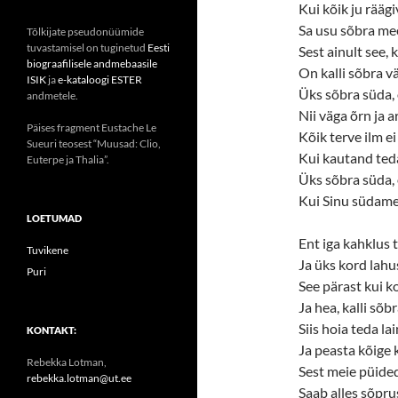
Kui kõik ju rääg
Sa usu sõbra meel
Tõlkijate pseudonüümide
tuvastamisel on tuginetud
Eesti
Sest ainult see,
biograafilisele andmebaasile
On kalli sõbra v
ISIK
ja
e-kataloogi ESTER
Üks sõbra süda, o
andmetele.
Nii väga õrn ja a
Päises fragment Eustache Le
Kõik terve ilm ei
Sueuri teosest “Muusad: Clio,
Kui kautand teda
Euterpe ja Thalia”.
Üks sõbra süda, 
Kui Sinu südame
LOETUMAD
Ent iga kahklus t
Tuvikene
Ja üks kord lahus
Puri
See pärast kui k
Ja hea, kalli sõb
Siis hoia teda l
KONTAKT:
Ja peasta kõige 
Rebekka Lotman,
Sest meie püided
rebekka.lotman@ut.ee
Saab alles sõprus