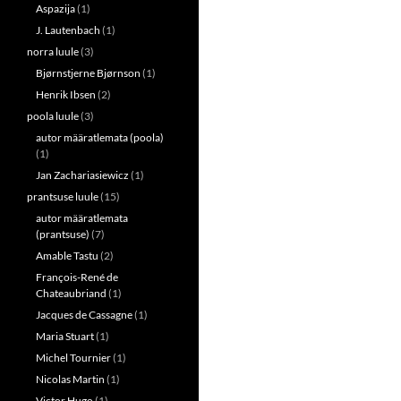
Aspazija
(1)
J. Lautenbach
(1)
norra luule
(3)
Bjørnstjerne Bjørnson
(1)
Henrik Ibsen
(2)
poola luule
(3)
autor määratlemata (poola)
(1)
Jan Zachariasiewicz
(1)
prantsuse luule
(15)
autor määratlemata
(prantsuse)
(7)
Amable Tastu
(2)
François-René de
Chateaubriand
(1)
Jacques de Cassagne
(1)
Maria Stuart
(1)
Michel Tournier
(1)
Nicolas Martin
(1)
Victor Hugo
(1)