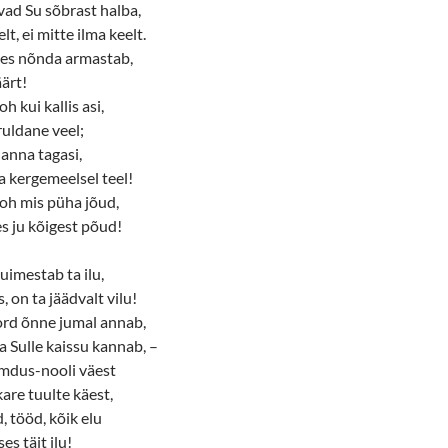
ivad Su sõbrast halba,
t, ei mitte ilma keelt.
 kes nõnda armastab,
äärt!
h kui kallis asi,
ruldane veel;
 anna tagasi,
 kergemeelsel teel!
oh mis püha jõud,
s ju kõigest põud!
uimestab ta ilu,
, on ta jäädvalt vilu!
ord õnne jumal annab,
ra Sulle kaissu kannab, –
aimdus-nooli väest
kare tuulte käest,
, tööd, kõik elu
es täit ilu!