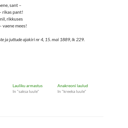
aene, sant –
 rikas pant!
nil, rikkuses
 – vaene mees!
 ja juttude ajakiri nr 4, 15. mai 1889, lk 229.
Lauliku armastus
Anakreoni laulud
In "saksa luule"
In "kreeka luule"
e