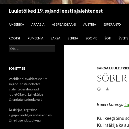
Otsi
Luuletõlked 19. sajandi eesti ajalehtedest
LIIGU SISU JUURDE
AMEERIKA
ARAABIA
ASERBAIDŽAANI
AUSTRIA
ESPERANTO
ROOTSI
RUMEENIA
SAKSA
SERBIA
SOOME
ŠOTI
ŠVEITS
Otsi:
SAKSA LUULE
,
FRI
SONETT.EE
SÕBER
Veebilehel avaldatakse 19.
sajandi eestikeelsetes
ajalehtedes ilmunud
.
luuletõlkeid. Lehekülge
täiendatakse jooksvalt.
Baieri kuninga
Lu
Ärakirjas järgitakse
algupärandit, erandina on w-
Kui keegi Sinu s
tähed asendatud v-ga.
Kui rääkija ka au