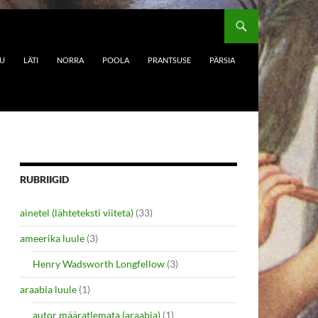
DU
LÄTI
NORRA
POOLA
PRANTSUSE
PÄRSIA
RUBRIIGID
ainetel (lähteteksti viiteta)
(33)
ameerika luule
(3)
Henry Wadsworth Longfellow
(3)
araabia luule
(1)
autor määratlemata (araabia)
(1)