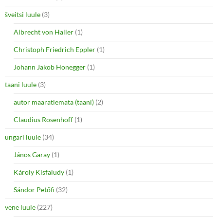
šveitsi luule
(3)
Albrecht von Haller
(1)
Christoph Friedrich Eppler
(1)
Johann Jakob Honegger
(1)
taani luule
(3)
autor määratlemata (taani)
(2)
Claudius Rosenhoff
(1)
ungari luule
(34)
János Garay
(1)
Károly Kisfaludy
(1)
Sándor Petőfi
(32)
vene luule
(227)