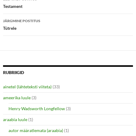
e
p
töölaud
Testament
n
e
s
n
i
s
n
i
JÄRGMINE POSTITUS
n
n
e
n
Tütrele
w
e
w
w
i
w
n
i
d
n
o
d
w
o
)
w
)
RUBRIIGID
ainetel (lähteteksti viiteta)
(33)
ameerika luule
(3)
Henry Wadsworth Longfellow
(3)
araabia luule
(1)
autor määratlemata (araabia)
(1)