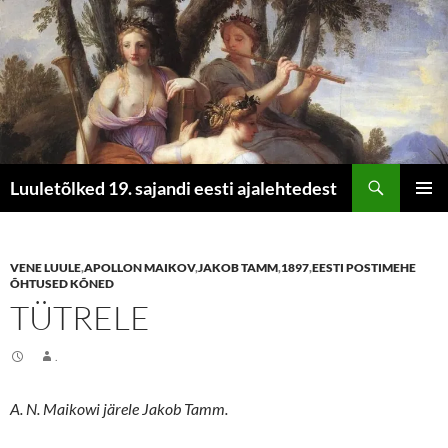
Otsi
Luuletõlked 19. sajandi eesti ajalehtedest
LIIGU
PEAME
SISU
JUURDE
VENE LUULE
,
APOLLON MAIKOV
,
JAKOB TAMM
,
1897
,
EESTI POSTIMEHE
ÕHTUSED KÕNED
TÜTRELE
.
A. N. Maikowi järele Jakob Tamm.