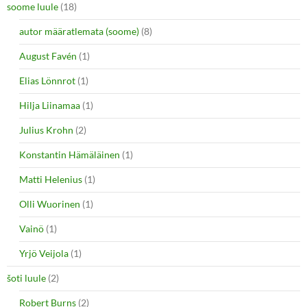
soome luule
(18)
autor määratlemata (soome)
(8)
August Favén
(1)
Elias Lönnrot
(1)
Hilja Liinamaa
(1)
Julius Krohn
(2)
Konstantin Hämäläinen
(1)
Matti Helenius
(1)
Olli Wuorinen
(1)
Vainö
(1)
Yrjö Veijola
(1)
šoti luule
(2)
Robert Burns
(2)