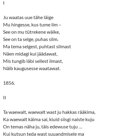
I
Ju waatas uue tähe läige
Mu hingesse, kus tume ilm –
See on mu tütrekene wäike,
See on ta selge, puhas silm.
Ma tema selgest, puhtast silmast
Näen midagi kui jäädawat,
Mis tungib läbi sellest ilmast,
Näib kaugusesse waatawat.
1856.
II
Ta waewalt, waewalt wast ju hakkas rääkima,
Ka waewalt käima sai, kiuid siisgi naiste kuju
On temas näha ju, täis edewuse tuju …
Kui kutsun teda wast suuandmisele ma