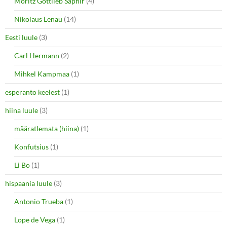
Moritz Gottlieb Saphir
(4)
Nikolaus Lenau
(14)
Eesti luule
(3)
Carl Hermann
(2)
Mihkel Kampmaa
(1)
esperanto keelest
(1)
hiina luule
(3)
määratlemata (hiina)
(1)
Konfutsius
(1)
Li Bo
(1)
hispaania luule
(3)
Antonio Trueba
(1)
Lope de Vega
(1)