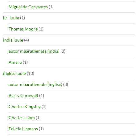
Miguel de Cervantes
(1)
iiri luule
(1)
Thomas Moore
(1)
india luule
(4)
autor määratlemata (india)
(3)
Amaru
(1)
inglise luule
(13)
autor määratlemata (inglise)
(3)
Barry Cornwall
(1)
Charles Kingsley
(1)
Charles Lamb
(1)
Felicia Hemans
(1)