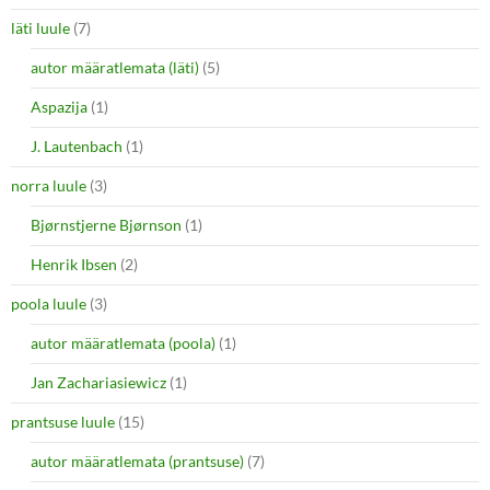
läti luule
(7)
autor määratlemata (läti)
(5)
Aspazija
(1)
J. Lautenbach
(1)
norra luule
(3)
Bjørnstjerne Bjørnson
(1)
Henrik Ibsen
(2)
poola luule
(3)
autor määratlemata (poola)
(1)
Jan Zachariasiewicz
(1)
prantsuse luule
(15)
autor määratlemata (prantsuse)
(7)