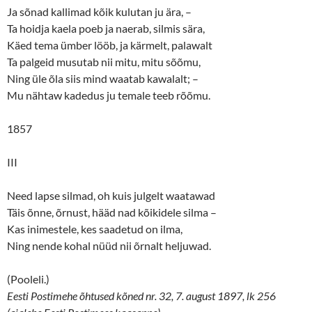
Ja sõnad kallimad kõik kulutan ju ära, –
Ta hoidja kaela poeb ja naerab, silmis sära,
Käed tema ümber lööb, ja kärmelt, palawalt
Ta palgeid musutab nii mitu, mitu sõõmu,
Ning üle õla siis mind waatab kawalalt; –
Mu nähtaw kadedus ju temale teeb rõõmu.
1857
III
Need lapse silmad, oh kuis julgelt waatawad
Täis õnne, õrnust, hääd nad kõikidele silma –
Kas inimestele, kes saadetud on ilma,
Ning nende kohal nüüd nii õrnalt heljuwad.
(Pooleli.)
Eesti Postimehe õhtused kõned nr. 32, 7. august 1897, lk 256