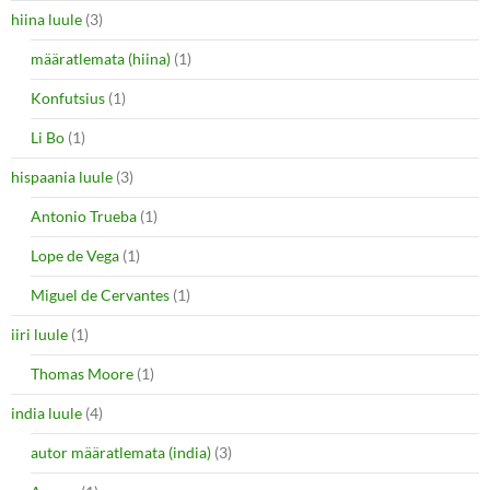
hiina luule
(3)
määratlemata (hiina)
(1)
Konfutsius
(1)
Li Bo
(1)
hispaania luule
(3)
Antonio Trueba
(1)
Lope de Vega
(1)
Miguel de Cervantes
(1)
iiri luule
(1)
Thomas Moore
(1)
india luule
(4)
autor määratlemata (india)
(3)