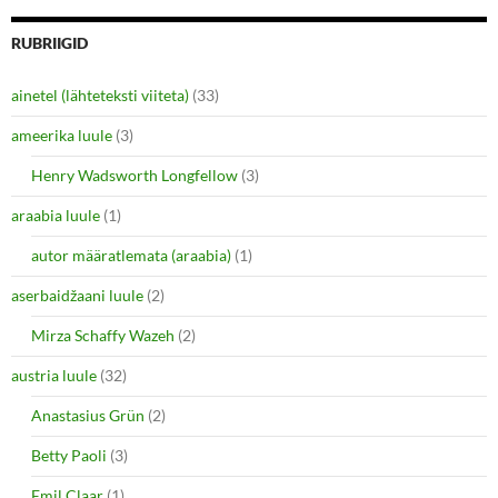
)
RUBRIIGID
ainetel (lähteteksti viiteta)
(33)
ameerika luule
(3)
Henry Wadsworth Longfellow
(3)
araabia luule
(1)
autor määratlemata (araabia)
(1)
aserbaidžaani luule
(2)
Mirza Schaffy Wazeh
(2)
austria luule
(32)
Anastasius Grün
(2)
Betty Paoli
(3)
Emil Claar
(1)