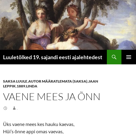
Otsi
Luuletõlked 19. sajandi eesti ajalehtedest
LIIGU
PEAME
SISU
JUURDE
SAKSA LUULE
,
AUTOR MÄÄRATLEMATA (SAKSA)
,
JAAN
LEPPIK
,
1889
,
LINDA
VAENE MEES JA ÕNN
.
Üks vaene mees kes hauku kaevas,
Hüi’s õnne appi omas vaevas,