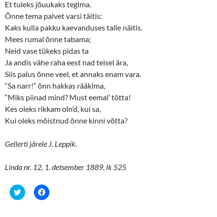
Et tuleks jõuukaks tegima.
Õnne tema palvet varsi täitis:
Kaks kulla pakku kaevanduses talle näitis.
Mees rumal õnne tabama;
Neid vase tükeks pidas ta
Ja andis vähe raha eest nad teisel ära,
Siis palus õnne veel, et annaks enam vara.
“Sa narr!” õnn hakkas rääkima,
“Miks piinad mind? Must eemal’ tõtta!
Kes oleks rikkam oln’d, kui sa,
Kui oleks mõistnud õnne kinni võtta?
Gellerti järele J. Leppik.
Linda nr. 12, 1. detsember 1889, lk 525
C
C
l
l
i
i
c
c
k
k