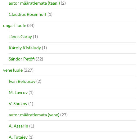
autor määratlemata (taani)
(2)
Claudius Rosenhoff
(1)
ungari luule
(34)
János Garay
(1)
Károly Kisfaludy
(1)
Sándor Petőfi
(32)
vene luule
(227)
Ivan Belousov
(2)
M. Lavrov
(1)
V. Shukov
(1)
autor määratlemata (vene)
(27)
A. Assarin
(1)
A. Tutajev
(1)