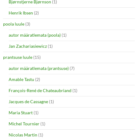
Bjørnstjerne Bjørnson
(1)
Henrik Ibsen
(2)
poola luule
(3)
autor määratlemata (poola)
(1)
Jan Zachariasiewicz
(1)
prantsuse luule
(15)
autor määratlemata (prantsuse)
(7)
Amable Tastu
(2)
François-René de Chateaubriand
(1)
Jacques de Cassagne
(1)
Maria Stuart
(1)
Michel Tournier
(1)
Nicolas Martin
(1)