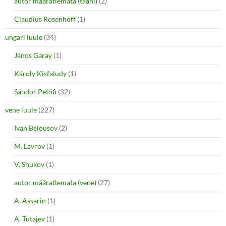
autor määratlemata (taani)
(2)
Claudius Rosenhoff
(1)
ungari luule
(34)
János Garay
(1)
Károly Kisfaludy
(1)
Sándor Petőfi
(32)
vene luule
(227)
Ivan Belousov
(2)
M. Lavrov
(1)
V. Shukov
(1)
autor määratlemata (vene)
(27)
A. Assarin
(1)
A. Tutajev
(1)