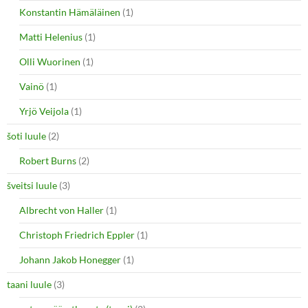
Konstantin Hämäläinen
(1)
Matti Helenius
(1)
Olli Wuorinen
(1)
Vainö
(1)
Yrjö Veijola
(1)
šoti luule
(2)
Robert Burns
(2)
šveitsi luule
(3)
Albrecht von Haller
(1)
Christoph Friedrich Eppler
(1)
Johann Jakob Honegger
(1)
taani luule
(3)