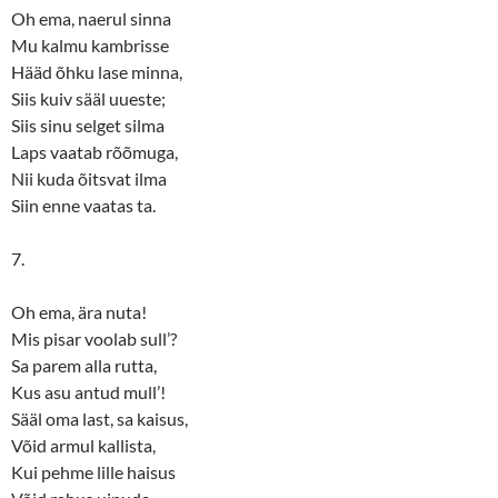
Oh ema, naerul sinna
Mu kalmu kambrisse
Hääd õhku lase minna,
Siis kuiv sääl uueste;
Siis sinu selget silma
Laps vaatab rõõmuga,
Nii kuda õitsvat ilma
Siin enne vaatas ta.
7.
Oh ema, ära nuta!
Mis pisar voolab sull’?
Sa parem alla rutta,
Kus asu antud mull’!
Sääl oma last, sa kaisus,
Võid armul kallista,
Kui pehme lille haisus