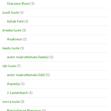
Giacomo Rossi
(1)
juudi luule
(1)
Itzhak Feld
(1)
kreeka luule
(3)
Anakreon
(1)
leedu luule
(1)
autor määratlemata (leedu)
(1)
läti luule
(7)
autor määratlemata (läti)
(5)
Aspazija
(1)
J. Lautenbach
(1)
norra luule
(3)
Bjørnstjerne Bjørnson
(1)