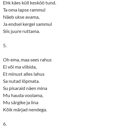
Ehk käes küll kesköö tund.
Ta oma lapse rammul
Näeb ukse avama,
Ja endsel kergel sammul
Siis juure ruttama.
5.
Oh ema, maa sees rahus
Ei või ma viibida,
Et minust alles lahus
Sa nutad lõpmata.
Su pisaraid näen mina
Mu hauda voolama,
Mu särgike ja lina
Kõik märjad nendega.
6.