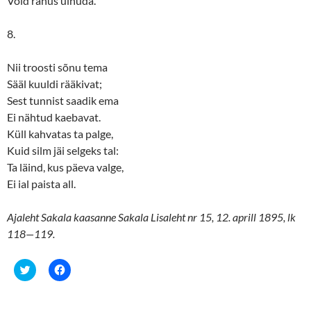
Võid rahus uinuda.
8.
Nii troosti sõnu tema
Sääl kuuldi rääkivat;
Sest tunnist saadik ema
Ei nähtud kaebavat.
Küll kahvatas ta palge,
Kuid silm jäi selgeks tal:
Ta läind, kus päeva valge,
Ei ial paista all.
Ajaleht Sakala kaasanne Sakala Lisaleht nr 15, 12. aprill 1895, lk
118—119.
C
C
l
l
i
i
c
c
k
k