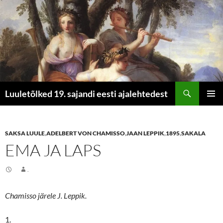
Otsi
Luuletõlked 19. sajandi eesti ajalehtedest
LIIGU
PEAME
SISU
JUURDE
SAKSA LUULE
,
ADELBERT VON CHAMISSO
,
JAAN LEPPIK
,
1895
,
SAKALA
EMA JA LAPS
.
Chamisso järele J. Leppik.
1.