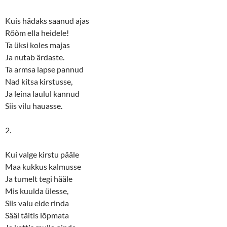
Kuis hädaks saanud ajas
Rõõm ella heidele!
Ta üksi koles majas
Ja nutab ärdaste.
Ta armsa lapse pannud
Nad kitsa kirstusse,
Ja leina laulul kannud
Siis vilu hauasse.
2.
Kui valge kirstu pääle
Maa kukkus kalmusse
Ja tumelt tegi hääle
Mis kuulda ülesse,
Siis valu eide rinda
Sääl täitis lõpmata