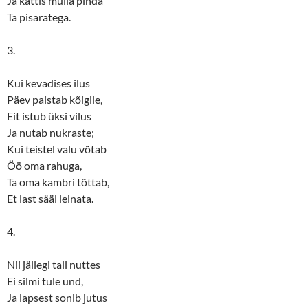
Ja kattis mulla pinda
Ta pisaratega.
3.
Kui kevadises ilus
Päev paistab kõigile,
Eit istub üksi vilus
Ja nutab nukraste;
Kui teistel valu võtab
Öö oma rahuga,
Ta oma kambri tõttab,
Et last sääl leinata.
4.
Nii jällegi tall nuttes
Ei silmi tule und,
Ja lapsest sonib jutus