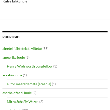
Kutse lahkunule
w
e
w
w
i
w
n
i
d
n
o
d
w
o
)
w
)
RUBRIIGID
ainetel (lähteteksti viiteta)
(33)
ameerika luule
(3)
Henry Wadsworth Longfellow
(3)
araabia luule
(1)
autor määratlemata (araabia)
(1)
aserbaidžaani luule
(2)
Mirza Schaffy Wazeh
(2)