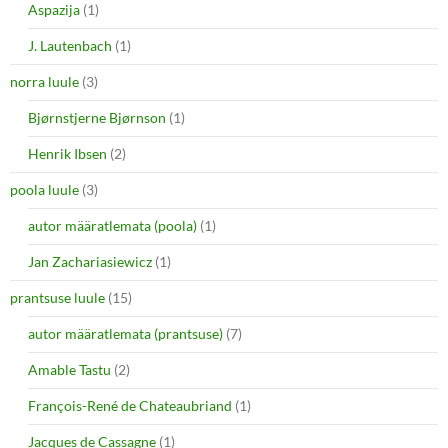
Aspazija
(1)
J. Lautenbach
(1)
norra luule
(3)
Bjørnstjerne Bjørnson
(1)
Henrik Ibsen
(2)
poola luule
(3)
autor määratlemata (poola)
(1)
Jan Zachariasiewicz
(1)
prantsuse luule
(15)
autor määratlemata (prantsuse)
(7)
Amable Tastu
(2)
François-René de Chateaubriand
(1)
Jacques de Cassagne
(1)