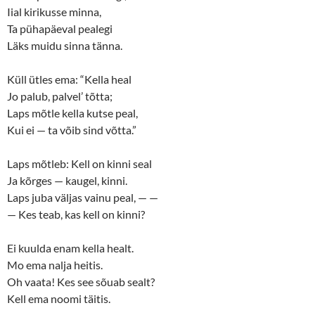
Iial kirikusse minna,
Ta pühapäeval pealegi
Läks muidu sinna tänna.
Küll ütles ema: “Kella heal
Jo palub, palvel’ tõtta;
Laps mõtle kella kutse peal,
Kui ei — ta võib sind võtta.”
Laps mõtleb: Kell on kinni seal
Ja kõrges — kaugel, kinni.
Laps juba väljas vainu peal, — —
— Kes teab, kas kell on kinni?
Ei kuulda enam kella healt.
Mo ema nalja heitis.
Oh vaata! Kes see sõuab sealt?
Kell ema noomi täitis.