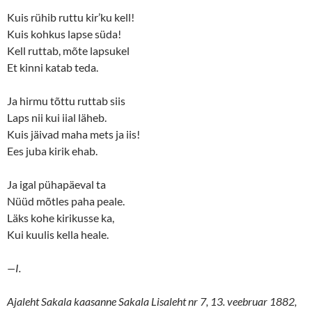
Kuis rühib ruttu kir’ku kell!
Kuis kohkus lapse süda!
Kell ruttab, mõte lapsukel
Et kinni katab teda.
Ja hirmu tõttu ruttab siis
Laps nii kui iial läheb.
Kuis jäivad maha mets ja iis!
Ees juba kirik ehab.
Ja igal pühapäeval ta
Nüüd mõtles paha peale.
Läks kohe kirikusse ka,
Kui kuulis kella heale.
—I.
Ajaleht Sakala kaasanne Sakala Lisaleht nr 7, 13. veebruar 1882,