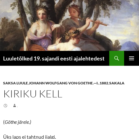
Otsi
Luuletõlked 19. sajandi eesti ajalehtedest
LIIGU
PEAME
SISU
JUURDE
SAKSA LUULE
,
JOHANN WOLFGANG VON GOETHE
,
—I.
,
1882
,
SAKALA
KIRIKU KELL
.
(
Göthe järele.)
Üks laps ei tahtnud iialgi,