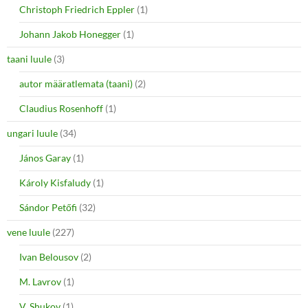
Christoph Friedrich Eppler
(1)
Johann Jakob Honegger
(1)
taani luule
(3)
autor määratlemata (taani)
(2)
Claudius Rosenhoff
(1)
ungari luule
(34)
János Garay
(1)
Károly Kisfaludy
(1)
Sándor Petőfi
(32)
vene luule
(227)
Ivan Belousov
(2)
M. Lavrov
(1)
V. Shukov
(1)