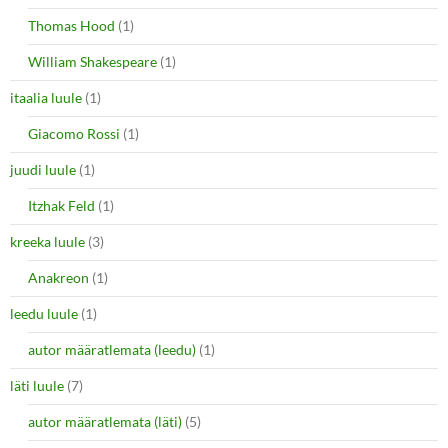
Thomas Hood
(1)
William Shakespeare
(1)
itaalia luule
(1)
Giacomo Rossi
(1)
juudi luule
(1)
Itzhak Feld
(1)
kreeka luule
(3)
Anakreon
(1)
leedu luule
(1)
autor määratlemata (leedu)
(1)
läti luule
(7)
autor määratlemata (läti)
(5)