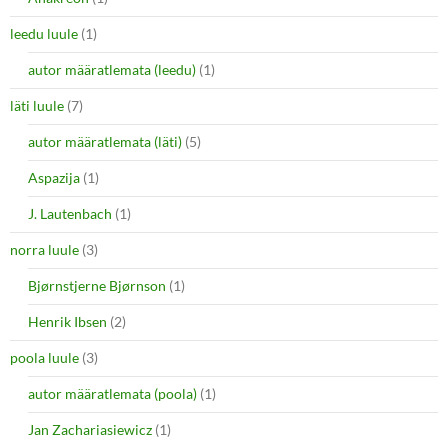
leedu luule
(1)
autor määratlemata (leedu)
(1)
läti luule
(7)
autor määratlemata (läti)
(5)
Aspazija
(1)
J. Lautenbach
(1)
norra luule
(3)
Bjørnstjerne Bjørnson
(1)
Henrik Ibsen
(2)
poola luule
(3)
autor määratlemata (poola)
(1)
Jan Zachariasiewicz
(1)