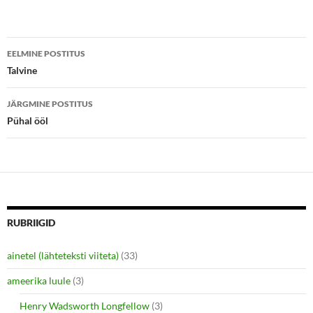
t
b
e
o
r
o
(
k
Postituste
O
(
p
O
EELMINE POSTITUS
e
p
töölaud
Talvine
n
e
s
n
i
s
n
i
JÄRGMINE POSTITUS
n
n
e
n
Pühal ööl
w
e
w
w
i
w
n
i
d
n
o
d
w
o
)
w
)
RUBRIIGID
ainetel (lähteteksti viiteta)
(33)
ameerika luule
(3)
Henry Wadsworth Longfellow
(3)