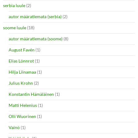
serbia luule
(2)
autor määratlemata (serbia)
(2)
soome luule
(18)
autor määratlemata (soome)
(8)
August Favén
(1)
Elias Lönnrot
(1)
Hilja Liinamaa
(1)
Julius Krohn
(2)
Konstantin Hämäläinen
(1)
Matti Helenius
(1)
Olli Wuorinen
(1)
Vainö
(1)