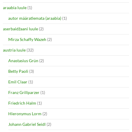
araabia luule
(1)
autor määratlemata (araabia)
(1)
aserbaidžaani luule
(2)
Mirza Schaffy Wazeh
(2)
austria luule
(32)
Anastasius Grün
(2)
Betty Paoli
(3)
Emil Claar
(1)
Franz Grillparzer
(1)
Friedrich Halm
(1)
Hieronymus Lorm
(2)
Johann Gabriel Seidl
(2)