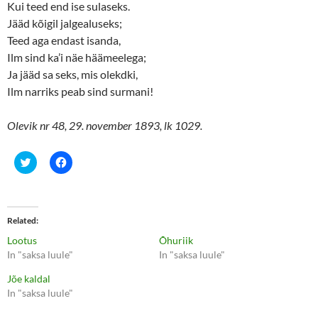
Kui teed end ise sulaseks.
Jääd kõigil jalgealuseks;
Teed aga endast isanda,
Ilm sind ka’i näe häämeelega;
Ja jääd sa seks, mis olekdki,
Ilm narriks peab sind surmani!
Olevik nr 48, 29. november 1893, lk 1029.
C
C
l
l
i
i
c
c
k
k
t
t
o
o
Related
s
s
h
h
Lootus
Õhuriik
a
a
r
r
In "saksa luule"
In "saksa luule"
e
e
o
o
Jõe kaldal
n
n
T
F
In "saksa luule"
w
a
i
c
t
e