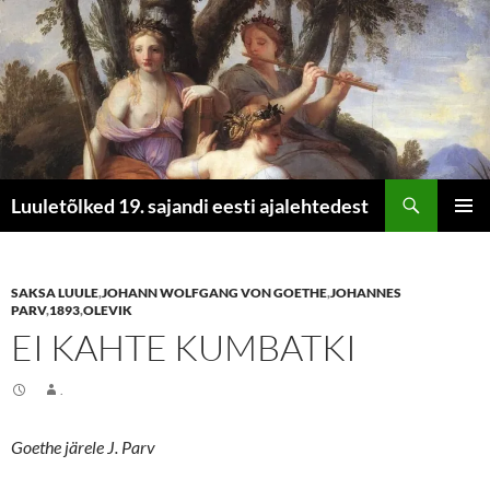
Otsi
Luuletõlked 19. sajandi eesti ajalehtedest
LIIGU
PEAME
SISU
JUURDE
SAKSA LUULE
,
JOHANN WOLFGANG VON GOETHE
,
JOHANNES
PARV
,
1893
,
OLEVIK
EI KAHTE KUMBATKI
.
Goethe järele J. Parv