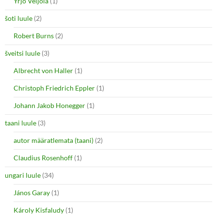
Yrjö Veijola
(1)
šoti luule
(2)
Robert Burns
(2)
šveitsi luule
(3)
Albrecht von Haller
(1)
Christoph Friedrich Eppler
(1)
Johann Jakob Honegger
(1)
taani luule
(3)
autor määratlemata (taani)
(2)
Claudius Rosenhoff
(1)
ungari luule
(34)
János Garay
(1)
Károly Kisfaludy
(1)