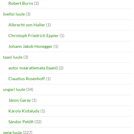
Robert Burns
(2)
šveitsi luule
(3)
Albrecht von Haller
(1)
Christoph Friedrich Eppler
(1)
Johann Jakob Honegger
(1)
taani luule
(3)
autor määratlemata (taani)
(2)
Claudius Rosenhoff
(1)
ungari luule
(34)
János Garay
(1)
Károly Kisfaludy
(1)
Sándor Petőfi
(32)
vene luule
(227)