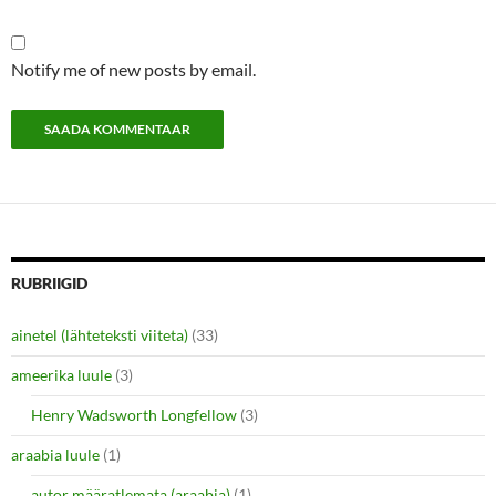
Notify me of new posts by email.
RUBRIIGID
ainetel (lähteteksti viiteta)
(33)
ameerika luule
(3)
Henry Wadsworth Longfellow
(3)
araabia luule
(1)
autor määratlemata (araabia)
(1)