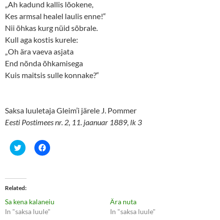
„Ah kadund kallis lõokene,
Kes armsal healel laulis enne!“
Nii õhkas kurg nüid sõbrale.
Kull aga kostis kurele:
„Oh ära vaeva asjata
End nõnda õhkamisega
Kuis maitsis sulle konnake?“
Saksa luuletaja Gleim’i järele J. Pommer
Eesti Postimees nr. 2, 11. jaanuar 1889, lk 3
C
C
l
l
i
i
c
c
k
k
t
t
o
o
Related
s
s
h
h
Sa kena kalaneiu
Ära nuta
a
a
r
r
In "saksa luule"
In "saksa luule"
e
e