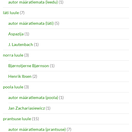
autor määratlemata (leedu)
(1)
läti luule
(7)
autor määratlemata (läti)
(5)
Aspazija
(1)
J. Lautenbach
(1)
norra luule
(3)
Bjørnstjerne Bjørnson
(1)
Henrik Ibsen
(2)
poola luule
(3)
autor määratlemata (poola)
(1)
Jan Zachariasiewicz
(1)
prantsuse luule
(15)
autor määratlemata (prantsuse)
(7)