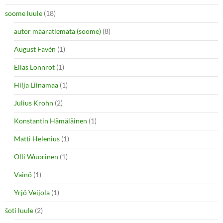
soome luule
(18)
autor määratlemata (soome)
(8)
August Favén
(1)
Elias Lönnrot
(1)
Hilja Liinamaa
(1)
Julius Krohn
(2)
Konstantin Hämäläinen
(1)
Matti Helenius
(1)
Olli Wuorinen
(1)
Vainö
(1)
Yrjö Veijola
(1)
šoti luule
(2)