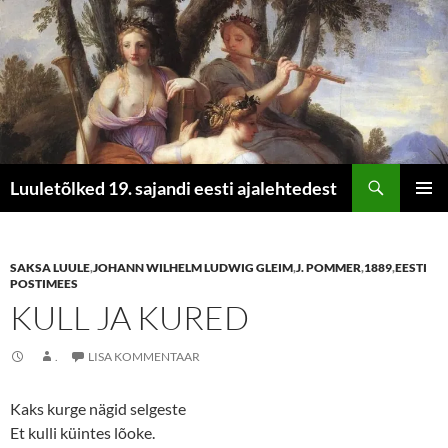
Otsi
Luuletõlked 19. sajandi eesti ajalehtedest
LIIGU
PEAME
SISU
JUURDE
SAKSA LUULE
,
JOHANN WILHELM LUDWIG GLEIM
,
J. POMMER
,
1889
,
EESTI
POSTIMEES
KULL JA KURED
.
LISA KOMMENTAAR
Kaks kurge nägid selgeste
Et kulli küintes lõoke.