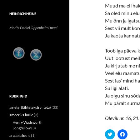
Muud ma ei ihal
Sa oled minu elu
HEINRICH HEINE
Mu õnn ja igatsu
Sest vii mult kor
Moritz Daniel Oppenheimi maal.
Ja kaota kannat
Toob iga päeva
Uut lootust meil’
Ja kirjutab me n
Veel elu raamatu
Sest las’ mind h
Su ligi alati.
Ja olgu sinu sõd
RUBRIIGID
Mu päralt surma
ainetel (lähteteksti viiteta)
(33)
ameerika luule
(3)
Olevik nr. 16, 21.
Henry Wadsworth
Longfellow
(3)
C
C
araabia luule
(1)
l
l