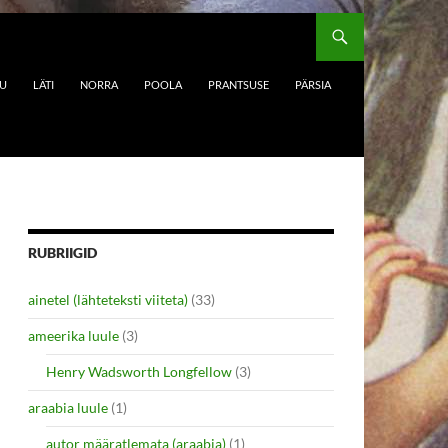
DU
LÄTI
NORRA
POOLA
PRANTSUSE
PÄRSIA
RUBRIIGID
ainetel (lähteteksti viiteta)
(33)
ameerika luule
(3)
Henry Wadsworth Longfellow
(3)
araabia luule
(1)
autor määratlemata (araabia)
(1)