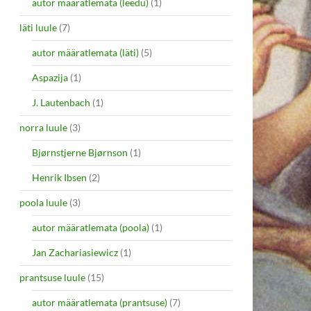
autor määratlemata (leedu)
(1)
läti luule
(7)
autor määratlemata (läti)
(5)
Aspazija
(1)
J. Lautenbach
(1)
norra luule
(3)
Bjørnstjerne Bjørnson
(1)
Henrik Ibsen
(2)
poola luule
(3)
autor määratlemata (poola)
(1)
Jan Zachariasiewicz
(1)
prantsuse luule
(15)
autor määratlemata (prantsuse)
(7)