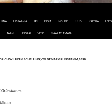
HIINA
HISPAANIA
IIRI
INDIA
INGLISE
JUUDI
KREEKA
LEE
I
TAANI
UNGARI
VENE
MÄÄRATLEMATA
DRICH WILHELM SCHELLING
,
VOLDEMAR GRÜNSTAMM
,
1898
 V. Grünstamm.
 täidab