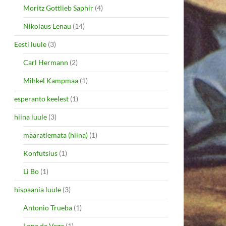
Moritz Gottlieb Saphir
(4)
Nikolaus Lenau
(14)
Eesti luule
(3)
Carl Hermann
(2)
Mihkel Kampmaa
(1)
esperanto keelest
(1)
hiina luule
(3)
määratlemata (hiina)
(1)
Konfutsius
(1)
Li Bo
(1)
hispaania luule
(3)
Antonio Trueba
(1)
Lope de Vega
(1)