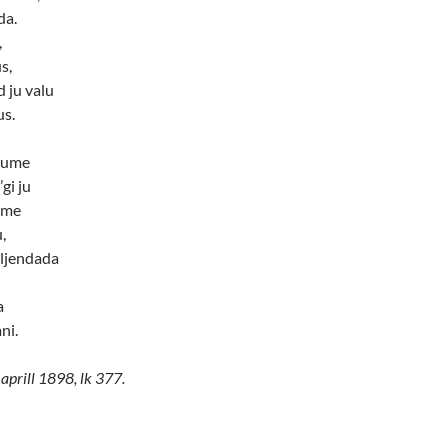
da.
,
s,
d ju valu
us.
 kume
gi ju
ime
,
aljendada
a
ni.
 aprill 1898, lk 377.