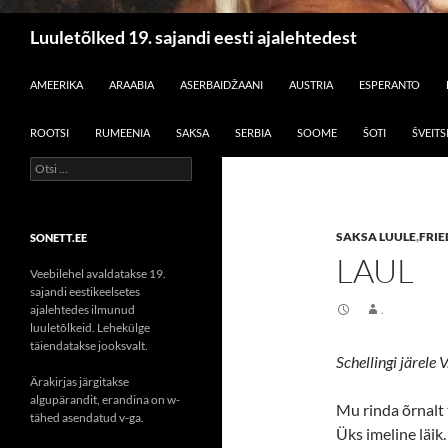
Otsi
Luuletõlked 19. sajandi eesti ajalehtedest
LIIGU SISU JUURDE
AMEERIKA
ARAABIA
ASERBAIDŽAANI
AUSTRIA
ESPERANTO
ROOTSI
RUMEENIA
SAKSA
SERBIA
SOOME
ŠOTI
ŠVEITS
Otsi:
SAKSA LUULE
,
FRIE
SONETT.EE
LAUL
Veebilehel avaldatakse 19.
sajandi eestikeelsetes
ajalehtedes ilmunud
.
luuletõlkeid. Lehekülge
täiendatakse jooksvalt.
Schellingi järele
Ärakirjas järgitakse
algupärandit, erandina on w-
Mu rinda õrnalt
tähed asendatud v-ga.
Üks imeline läik.