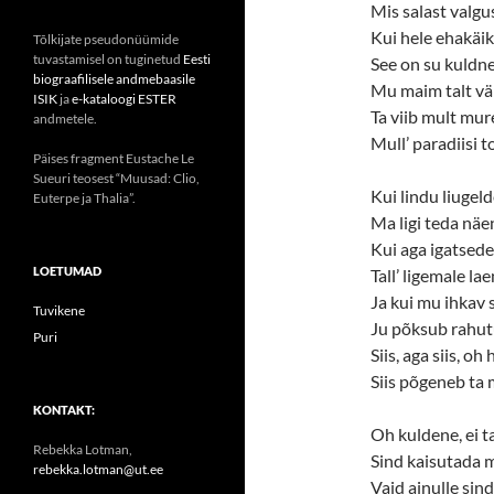
Mis salast valgu
Kui hele ehakäik
Tõlkijate pseudonüümide
tuvastamisel on tuginetud
Eesti
See on su kuldne
biograafilisele andmebaasile
Mu maim talt vä
ISIK
ja
e-kataloogi ESTER
Ta viib mult mur
andmetele.
Mull’ paradiisi t
Päises fragment Eustache Le
Sueuri teosest “Muusad: Clio,
Kui lindu liugel
Euterpe ja Thalia”.
Ma ligi teda näe
Kui aga igatsede
LOETUMAD
Tall’ ligemale lae
Ja kui mu ihkav 
Tuvikene
Ju põksub rahutu
Puri
Siis, aga siis, oh
Siis põgeneb ta 
KONTAKT:
Oh kuldene, ei t
Rebekka Lotman,
Sind kaisutada 
rebekka.lotman@ut.ee
Vaid ainulle sin