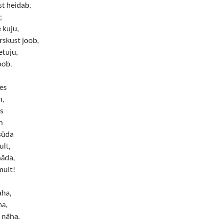
st heidab,
;
 kuju,
rskust joob,
etuju,
oob.
des
n,
s
n
süda
lt,
 häda,
mult!
aha,
ma,
d näha,