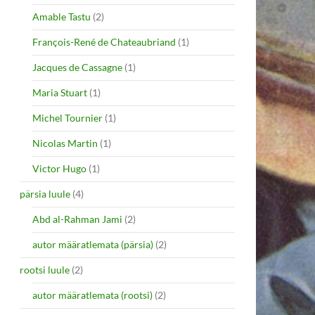
Amable Tastu
(2)
François-René de Chateaubriand
(1)
Jacques de Cassagne
(1)
Maria Stuart
(1)
Michel Tournier
(1)
Nicolas Martin
(1)
Victor Hugo
(1)
pärsia luule
(4)
Abd al-Rahman Jami
(2)
autor määratlemata (pärsia)
(2)
rootsi luule
(2)
autor määratlemata (rootsi)
(2)