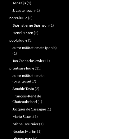
Aspazija
(1)
J. Lautenbach
(1)
norra luule
(3)
Bjørnstjerne Bjørnson
(1)
Henrik Ibsen
(2)
poola luule
(3)
autor määratlemata (poola)
(1)
Jan Zachariasiewicz
(1)
prantsuse luule
(15)
autor määratlemata
(prantsuse)
(7)
Amable Tastu
(2)
François-René de
Chateaubriand
(1)
Jacques de Cassagne
(1)
Maria Stuart
(1)
Michel Tournier
(1)
Nicolas Martin
(1)
Victor Hugo
(1)