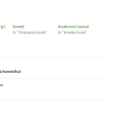
g.)
Sonett
Anakreoni laulud
In "hispaania luule"
In "kreeka luule"
e
ha hommikul
US