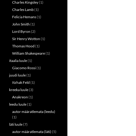
Charles Kingsley
(1)
Charles Lamb
(1)
Felicia Hemans
(1)
John Smith
(1)
Lord Byron
(2)
Sir Henry Wotton
(1)
Thomas Hood
(1)
William Shakespeare
(1)
itaalia luule
(1)
Giacomo Rossi
(1)
juudi luule
(1)
Itzhak Feld
(1)
kreeka luule
(3)
Anakreon
(1)
leedu luule
(1)
autor määratlemata (leedu)
(1)
läti luule
(7)
autor määratlemata (läti)
(5)