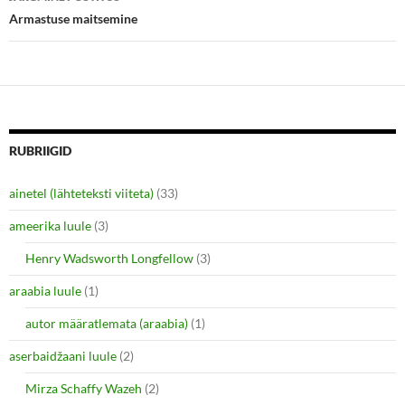
n
n
e
n
Armastuse maitsemine
w
e
w
w
i
w
n
i
d
n
o
d
w
o
)
w
)
RUBRIIGID
ainetel (lähteteksti viiteta)
(33)
ameerika luule
(3)
Henry Wadsworth Longfellow
(3)
araabia luule
(1)
autor määratlemata (araabia)
(1)
aserbaidžaani luule
(2)
Mirza Schaffy Wazeh
(2)