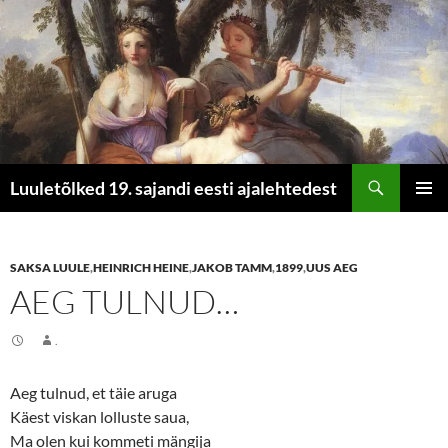
Otsi
Luuletõlked 19. sajandi eesti ajalehtedest
LIIGU
PEAME
SISU
JUURDE
SAKSA LUULE
,
HEINRICH HEINE
,
JAKOB TAMM
,
1899
,
UUS AEG
AEG TULNUD…
.
Aeg tulnud, et täie aruga
Käest viskan lolluste saua,
Ma olen kui kommeti mängija