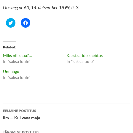
Uus aeg nr 63, 14. detsember 1899, lk 3.
C
C
l
l
i
i
c
c
k
k
t
t
o
o
Related
s
s
h
h
Miks nii kaua?…
Karstratide kaebtus
a
a
r
r
In "saksa luule"
In "saksa luule"
e
e
o
o
Unenägu
n
n
T
F
In "saksa luule"
w
a
i
c
t
e
t
b
e
o
r
o
(
k
Postituste
O
(
p
O
EELMINE POSTITUS
e
p
töölaud
Ilm — Kui vana maja
n
e
s
n
i
s
n
i
JÄRGMINE POSTITUS