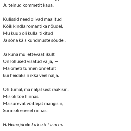
Ju teinud kommetit kaua.
Kulissid need olivad maalitud
Kõik kindla romantika nõudel,
Mu kuub oli kullal tikitud
Ja sõna käis kundmuste sõudel.
Ja kuna mul ettevaatlikult
On lollused visatud välja,
—
Ma ometi tunnen õnnetult
kui heidaksin ikka veel nalja.
Oh Jumal, ma naljal sest rääkisin,
Mis oli tõe hinnas.
Ma surevat võitlejat mängisin,
Surm oli enesel rinnas.
H. Heine järele J a k o b T a m m.