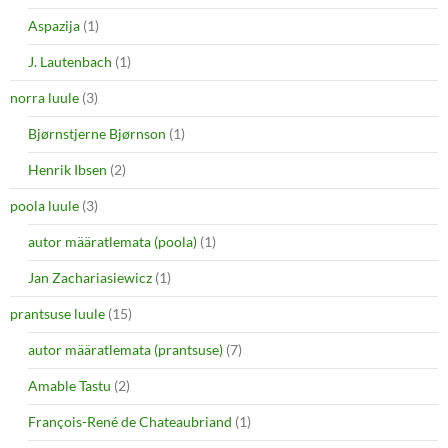
Aspazija
(1)
J. Lautenbach
(1)
norra luule
(3)
Bjørnstjerne Bjørnson
(1)
Henrik Ibsen
(2)
poola luule
(3)
autor määratlemata (poola)
(1)
Jan Zachariasiewicz
(1)
prantsuse luule
(15)
autor määratlemata (prantsuse)
(7)
Amable Tastu
(2)
François-René de Chateaubriand
(1)