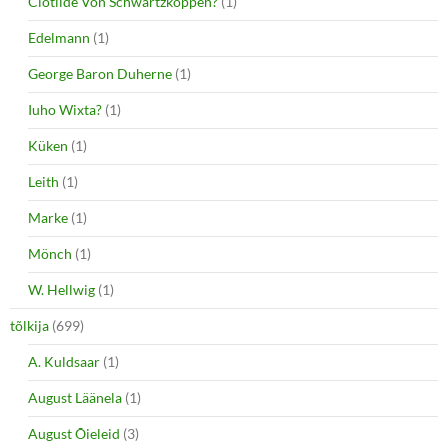
Clotilde Von Schwartzkoppen?
(1)
Edelmann
(1)
George Baron Duherne
(1)
Iuho Wixta?
(1)
Küken
(1)
Leith
(1)
Marke
(1)
Mönch
(1)
W. Hellwig
(1)
tõlkija
(699)
A. Kuldsaar
(1)
August Läänela
(1)
August Õieleid
(3)