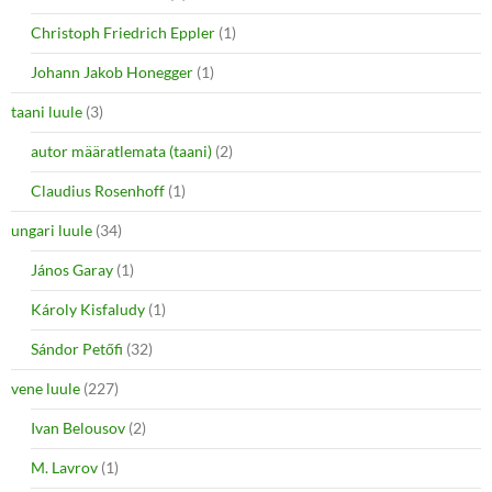
Christoph Friedrich Eppler
(1)
Johann Jakob Honegger
(1)
taani luule
(3)
autor määratlemata (taani)
(2)
Claudius Rosenhoff
(1)
ungari luule
(34)
János Garay
(1)
Károly Kisfaludy
(1)
Sándor Petőfi
(32)
vene luule
(227)
Ivan Belousov
(2)
M. Lavrov
(1)